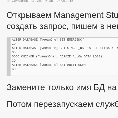
Опубликовал(а):
Иван Иван
в:
24.09.2015
Открываем Management Stud
создать запрос, пишем в не
ALTER DATABASE [VeeamOne] SET EMERGENCY

GO

ALTER DATABASE [VeeamOne] SET SINGLE_USER WITH ROLLBACK IM
GO

DBCC CHECKDB ('VeeamOne', REPAIR_ALLOW_DATA_LOSS)

GO

ALTER DATABASE [VeeamOne] SET MULTI_USER

GO
Замените только имя БД на
Потом перезапускаем службу