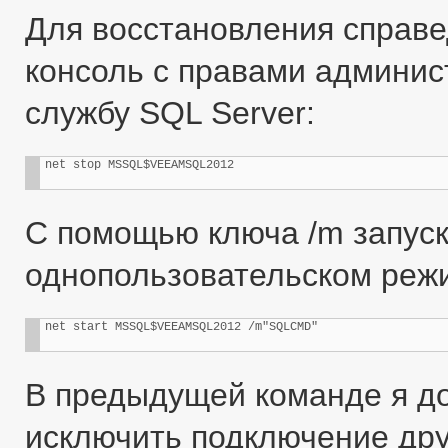
Для восстановления справ
консоль с правами админис
службу SQL Server:
net stop MSSQL$VEEAMSQL2012
С помощью ключа /m запуск
однопользовательском режим
net start MSSQL$VEEAMSQL2012 /m"SQLCMD"
В предыдущей команде я д
исключить подключение дру