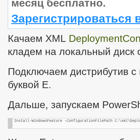
месяц бесплатно.
Зарегистрироваться 
Качаем XML
DeploymentCon
кладем на локальный диск с
Подключаем дистрибутив с 
буквой E.
Дальше, запускаем PowerSh
Install-WindowsFeature -ConfigurationFilePath C:\xml\Depl