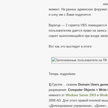
нао
момент. На разных админских форумах 
и хочу им с Вами поделится.
Вкратце — 2 скрипта VBS помещаются в
пользователям дается право на запись 
скрипт выполняющийся при входе записыв
Вот как это выглядит в итоге:
Теперь подробнее:
1)
Группе… скажем
Domain Users деле
разрешения:
Computer Objects > Write 
немного от
Windows Server 2003
и
Windo
2008 AD. Для этого правой кнопкой мыш
«Делегирование управления»
,
«Далее»