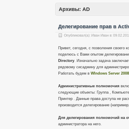
Архивы:
AD
Делегирование прав в Activ
Опубликовал(а):
Иван Иван
в:
09.02.20
Привет, сегодня, с позволения своего 
поделюсь с Вами опытом делегирован
Directory
. Изначально задача заключае
рядовому сисадмину для администриров
Работать будем в
WIndows Server 2008
Административные полномочия
вклю
следующие объекты: Группа , Компьютер
Принтер . Данные права доступа не рас
производится делегирование (например,
Для делегирования полномочий на об
администратора на него.