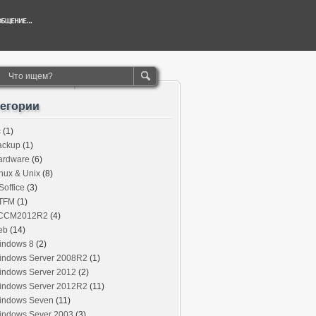
тегории
c
(1)
ackup
(1)
ardware
(6)
nux & Unix
(8)
office
(3)
TFM
(1)
CCM2012R2
(4)
eb
(14)
indows 8
(2)
indows Server 2008R2
(1)
indows Server 2012
(2)
indows Server 2012R2
(11)
indows Seven
(11)
indows Sever 2003
(3)