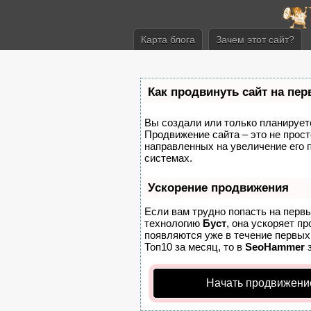
Карта блога
Зачем этот сайт?
Как продвинуть сайт на пе
Вы создали или только планируете 
Продвижение сайта – это не прост
направленных на увеличение его 
системах.
Ускорение продвижения
Если вам трудно попасть на перв
технологию
Буст
, она ускоряет п
появляются уже в течение первых 
Топ10 за месяц, то в
SeoHammer
з
Начать продвижени