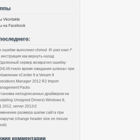
уппы
ы Vkontakte
ы на Facebook
последнего:
о ошибке выполнил chmod -R user:user /*
 инструкция как вернуть назад
Удаленный сервер возвратил ошибку:
504) Истекло время ожидания шлюза» при
обавлении vCenter 6 в Veeam 9
perations Manager 2012 R2 Import
anagement Packs
становка неподписанных драйверов на
nstalling Unsigned Drivers) Windows 8,
1.2012, server 2012r2
зменение размера шапки сайта при
рокрутке (change header size on mouse
roll)
ежие комментарии