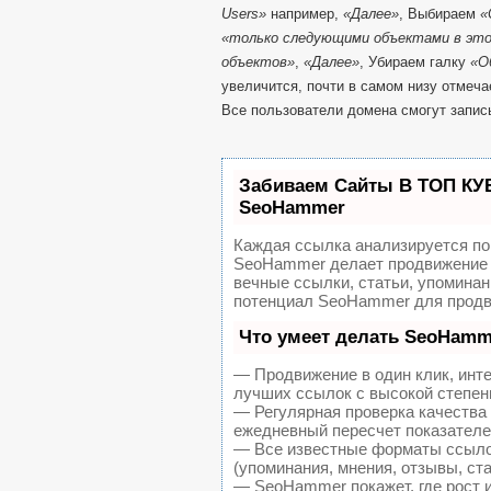
Users»
например,
«Далее»
, Выбираем
«
«только следующими объектами в это
объектов»
,
«Далее»
, Убираем галку
«О
увеличится, почти в самом низу отмеч
Все пользователи домена смогут запис
Забиваем Сайты В ТОП КУ
SeoHammer
Каждая ссылка анализируется по
SeoHammer делает продвижение 
вечные ссылки, статьи, упоминан
потенциал SeoHammer для продв
Что умеет делать SeoHamm
— Продвижение в один клик, инт
лучших ссылок с высокой степен
— Регулярная проверка качества 
ежедневный пересчет показателей
— Все известные форматы ссылок
(упоминания, мнения, отзывы, ста
— SeoHammer покажет, где рост и