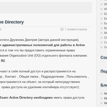
W
W
Б
Б
e Directory
Б
В
12
7 комментариев
М
О
коллеги Дружкова Дмитрия (автора данной инструкции),
С
ия
административных полномочий для работы в Active
Х
тся в том что бы предоставить ограниченные права
ания Organization Unit (OU) отдельного филиала компании.
Со
R2
.
Под
чают в себя полный доступ и распространяются на
 , Контакт , Общая папка , Подразделение , Пользователь ,
пространяются на объект, на который непосредственно
Бло
 права доступа на удаление контейнера отсутствуют).
Мо
ъект Active Directory необходимо
иметь права доступа
М
Мы