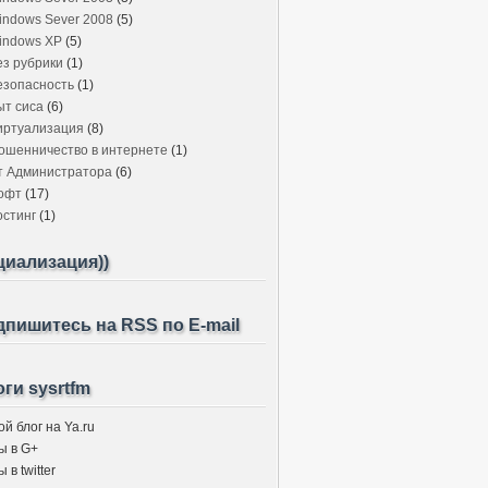
indows Sever 2008
(5)
indows XP
(5)
ез рубрики
(1)
езопасность
(1)
ыт сиса
(6)
иртуализация
(8)
ошенничество в интернете
(1)
т Администратора
(6)
офт
(17)
остинг
(1)
циализация))
пишитесь на RSS по E-mail
ги sysrtfm
й блог на Ya.ru
ы в G+
 в twitter