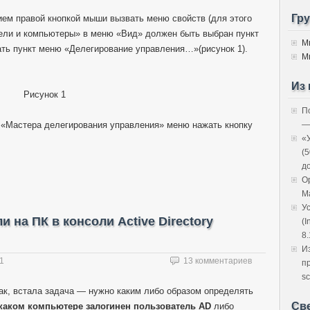
Гр
ем правой кнопкой мыши вызвать меню свойств (для этого
атели и компьютеры» в меню «Вид» должен быть выбран пункт
М
ть пункт меню «Делегирование управления…»(рисунок 1).
М
Из 
Рисунок 1
П
«Мастера делегирования управления» меню нажать кнопку
—
«
(
д
O
M
У
 на ПК в консоли Active Directory
(I
8.
И
1
13 комментариев
п
sc
ак, встала задача — нужно каким либо образом определять
Св
каком компьютере залогинен пользователь AD
либо