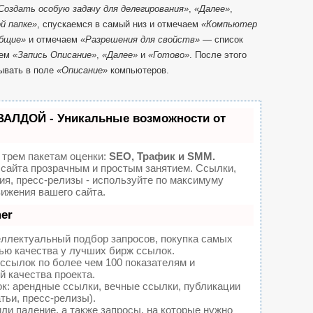
Создать особую задачу для делегирования»
,
«Далее»
,
й папке»
, спускаемся в самый низ и отмечаем
«Компьютер
бщие»
и отмечаем
«Разрешения для свойств»
— список
аем
«Запись Описание»
,
«Далее»
и
«Готово»
. После этого
ывать в поле
«Описание»
компьютеров.
ВАЛДОЙ - Уникальные возможности от
 трем пакетам оценки:
SEO, Трафик и SMM.
сайта прозрачным и простым занятием. Ссылки,
ия, пресс-релизы - используйте по максимуму
ижения вашего сайта.
er
еллектуальный подбор запросов, покупка самых
ью качества у лучших бирж ссылок.
ссылок по более чем 100 показателям и
 качества проекта.
: арендные ссылки, вечные ссылки, публикации
тьи, пресс-релизы).
ли падение, а также запросы, на которые нужно