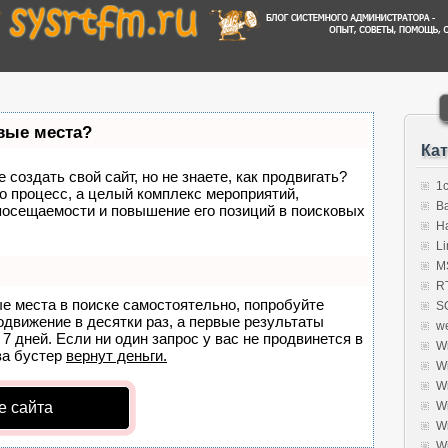
рвые места?
Ка
создать свой сайт, но не знаете, как продвигать?
1
о процесс, а целый комплекс мероприятий,
B
посещаемости и повышение его позиций в поисковых
H
Li
MS
R
ые места в поиске самостоятельно, попробуйте
S
родвижение в десятки раз, а первые результаты
w
7 дней. Если ни один запрос у вас не продвинется в
W
а бустер
вернут деньги.
W
W
е сайта
W
W
W