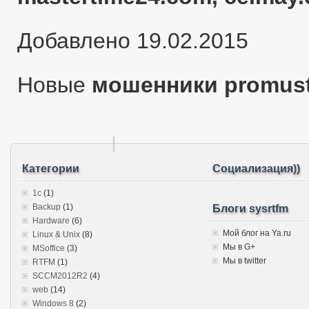
Добавлено 19.02.2015
Новые
мошенники promus
Категории
Социализация))
1c
(1)
Backup
(1)
Блоги sysrtfm
Hardware
(6)
Мой блог на Ya.ru
Linux & Unix
(8)
Мы в G+
MSoffice
(3)
Мы в twitter
RTFM
(1)
SCCM2012R2
(4)
web
(14)
Windows 8
(2)