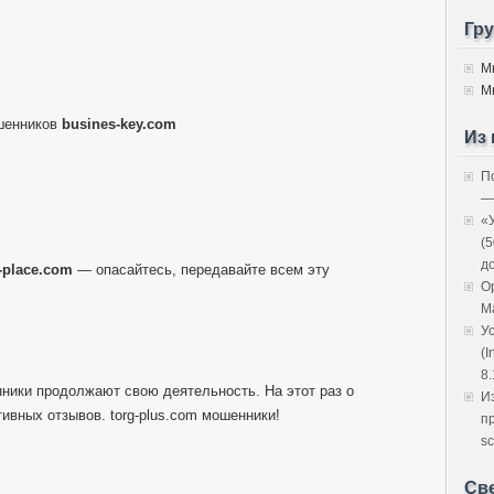
Гр
М
М
шенников
busines-key.com
Из 
П
—
«
(
д
l-place.com
— опасайтесь, передавайте всем эту
O
M
У
(I
8.
нники продолжают свою деятельность. На этот раз о
И
ивных отзывов. torg-plus.com мошенники!
п
sc
Св