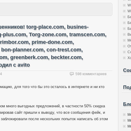
W
W
Б
Б
нников! torg-place.com, busines-
Б
rg-plus.com, Torg-zone.com, tramscen.com,
В
М
trimbor.com, prime-done.com,
О
 bon-planner.com, con-trest.com,
С
com, greenberk.com, beckter.com,
Х
дил с avito
Со
14
598 комментариев
мацию, для того что бы это осталось в интернете и ни кто
Под
Бло
ором много выгодных предложений, в частности 50% скидка
изировав сайт пришли к выводу, что все сообщения фейк, и
Мо
 заблокировали после нескольких попыток написать об этом
М
Мы