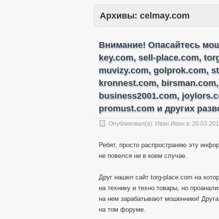
Архивы:
celmay.com
Внимание! Опасайтесь моше
key.com, sell-place.com, to
muvizy.com, golprok.com, s
kronnest.com, birsman.com,
business2001.com, joylors.
promust.com и других разво
Опубликовал(а):
Иван Иван
в:
20.03.20
Ребят, просто распространяю эту инфор
не повелся ни в коем случае.
Друг нашел сайт torg-place.com на кот
на технику и техно товары, но проанал
на нем зарабатывают мошенники! Друга
на том форуме.