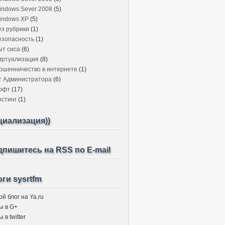
indows Sever 2008
(5)
indows XP
(5)
ез рубрики
(1)
езопасность
(1)
ыт сиса
(6)
иртуализация
(8)
ошенничество в интернете
(1)
т Администратора
(6)
офт
(17)
остинг
(1)
циализация))
пишитесь на RSS по E-mail
ги sysrtfm
й блог на Ya.ru
ы в G+
 в twitter