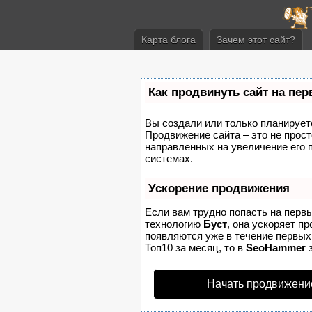
Карта блога
Зачем этот сайт?
Как продвинуть сайт на пе
Вы создали или только планируете 
Продвижение сайта – это не прост
направленных на увеличение его 
системах.
Ускорение продвижения
Если вам трудно попасть на перв
технологию
Буст
, она ускоряет п
появляются уже в течение первых 
Топ10 за месяц, то в
SeoHammer
з
Начать продвижени