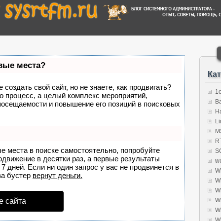
рвые места?
Ка
создать свой сайт, но не знаете, как продвигать?
1
о процесс, а целый комплекс мероприятий,
B
посещаемости и повышение его позиций в поисковых
H
Li
MS
R
ые места в поиске самостоятельно, попробуйте
S
родвижение в десятки раз, а первые результаты
w
7 дней. Если ни один запрос у вас не продвинется в
W
а бустер
вернут деньги.
W
W
е сайта
W
W
W