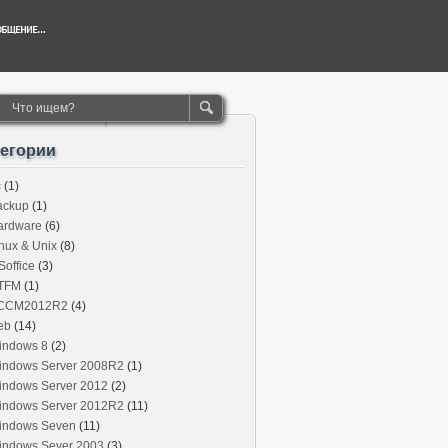
тегории
c
(1)
ackup
(1)
ardware
(6)
nux & Unix
(8)
office
(3)
TFM
(1)
CCM2012R2
(4)
eb
(14)
indows 8
(2)
indows Server 2008R2
(1)
indows Server 2012
(2)
indows Server 2012R2
(11)
indows Seven
(11)
indows Sever 2003
(3)