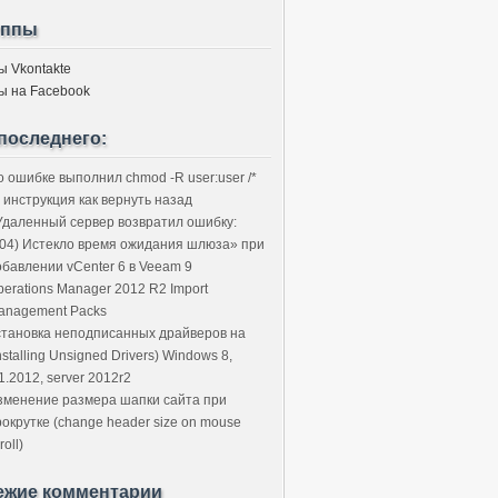
уппы
ы Vkontakte
ы на Facebook
последнего:
о ошибке выполнил chmod -R user:user /*
 инструкция как вернуть назад
Удаленный сервер возвратил ошибку:
504) Истекло время ожидания шлюза» при
обавлении vCenter 6 в Veeam 9
perations Manager 2012 R2 Import
anagement Packs
становка неподписанных драйверов на
nstalling Unsigned Drivers) Windows 8,
1.2012, server 2012r2
зменение размера шапки сайта при
рокрутке (change header size on mouse
roll)
ежие комментарии