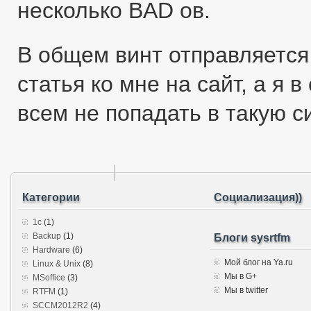
несколько BAD ов.
В общем винт отправляется 
статья ко мне на сайт, а я 
всем не попадать в такую с
Категории
Социализация))
1c
(1)
Backup
(1)
Блоги sysrtfm
Hardware
(6)
Мой блог на Ya.ru
Linux & Unix
(8)
Мы в G+
MSoffice
(3)
Мы в twitter
RTFM
(1)
SCCM2012R2
(4)