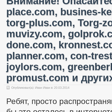
Внимание! Опасайтес
place.com, busines-ke
torg-plus.com, Torg-
muvizy.com, golprok.c
done.com, kronnest.c
planner.com, con-tres
joylors.com, greenber
promust.com и других
Опубликовал(а):
Иван Иван
в:
20.03.2014
Ребят, просто распространя
бы это осталось в интернете