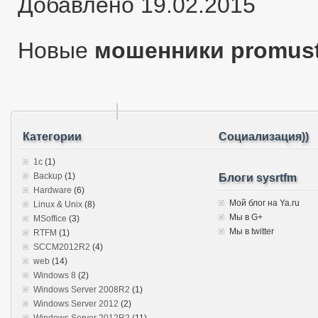
Добавлено 19.02.2015
Новые
мошенники promus
Категории
Социализация))
1c
(1)
Backup
(1)
Блоги sysrtfm
Hardware
(6)
Мой блог на Ya.ru
Linux & Unix
(8)
Мы в G+
MSoffice
(3)
Мы в twitter
RTFM
(1)
SCCM2012R2
(4)
web
(14)
Windows 8
(2)
Windows Server 2008R2
(1)
Windows Server 2012
(2)
Windows Server 2012R2
(11)