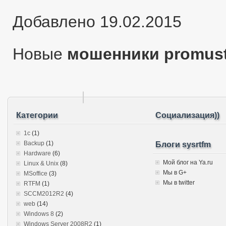
Добавлено 19.02.2015
Новые
мошенники promus
Категории
Социализация))
1c
(1)
Backup
(1)
Блоги sysrtfm
Hardware
(6)
Мой блог на Ya.ru
Linux & Unix
(8)
Мы в G+
MSoffice
(3)
Мы в twitter
RTFM
(1)
SCCM2012R2
(4)
web
(14)
Windows 8
(2)
Windows Server 2008R2
(1)