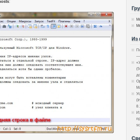
osts
:
Гр
М
М
Из 
П
—
«
(
д
O
M
У
(I
8.
И
п
sc
Св