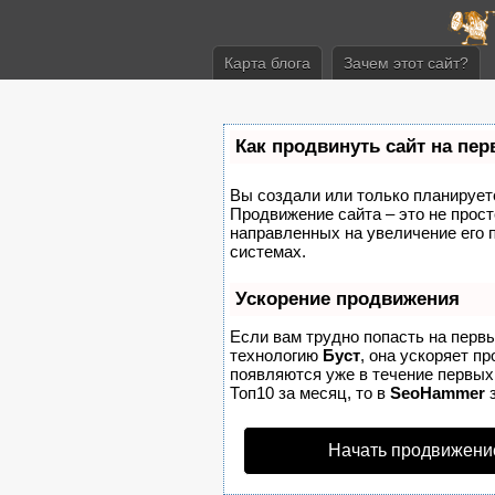
Карта блога
Зачем этот сайт?
Как продвинуть сайт на пе
Вы создали или только планируете 
Продвижение сайта – это не прост
направленных на увеличение его 
системах.
Ускорение продвижения
Если вам трудно попасть на перв
технологию
Буст
, она ускоряет п
появляются уже в течение первых 
Топ10 за месяц, то в
SeoHammer
з
Начать продвижени