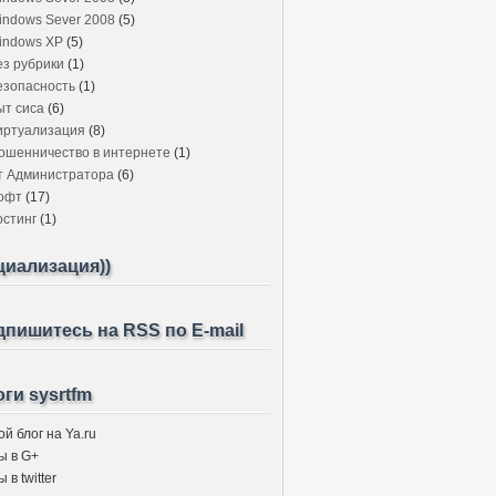
indows Sever 2008
(5)
indows XP
(5)
ез рубрики
(1)
езопасность
(1)
ыт сиса
(6)
иртуализация
(8)
ошенничество в интернете
(1)
т Администратора
(6)
офт
(17)
остинг
(1)
циализация))
пишитесь на RSS по E-mail
ги sysrtfm
й блог на Ya.ru
ы в G+
 в twitter