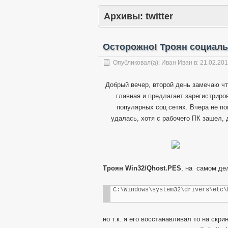
Архивы:
twitter
Осторожно! Троян социаль
Опубликовал(а):
Иван Иван
в:
21.02.20
Добрый вечер, второй день замечаю чт
главная и предлагает зарегистриров
популярных соц сетях. Вчера не пон
удалась, хотя с рабочего ПК зашел,
Троян Win32/Qhost.PES
, на самом де
C:\Windows\system32\drivers\etc\
но т.к. я его восстанавливал то на скр