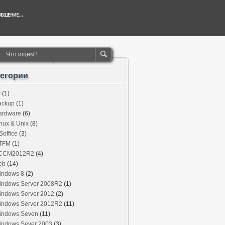
тегории
c
(1)
ackup
(1)
ardware
(6)
nux & Unix
(8)
office
(3)
TFM
(1)
CCM2012R2
(4)
eb
(14)
indows 8
(2)
indows Server 2008R2
(1)
indows Server 2012
(2)
indows Server 2012R2
(11)
indows Seven
(11)
indows Sever 2003
(3)