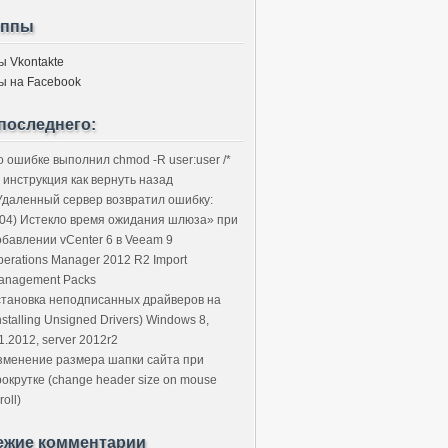
уппы
ы Vkontakte
ы на Facebook
последнего:
о ошибке выполнил chmod -R user:user /*
 инструкция как вернуть назад
Удаленный сервер возвратил ошибку:
504) Истекло время ожидания шлюза» при
обавлении vCenter 6 в Veeam 9
perations Manager 2012 R2 Import
anagement Packs
становка неподписанных драйверов на
nstalling Unsigned Drivers) Windows 8,
1.2012, server 2012r2
зменение размера шапки сайта при
рокрутке (change header size on mouse
roll)
ежие комментарии