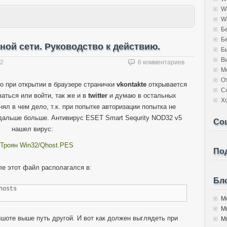
W
W
Б
Б
ной сети. Руководство к действию.
Б
В
12
6 комментариев
М
О
о при открытии в браузере странички
vkontakte
открывается
С
аться или войти, так же и в
twitter
и думаю в остальных
Х
ял в чем дело, т.к. при попытке авторизации попытка не
 дальше больше. Антивирус ESET Smart Sequrity NOD32 v5
Со
нашел вирус:
Под
ле этот файл располагался в:
Бло
hosts
Мо
М
иншоте выше путь другой. И вот как должен выглядеть при
Мы