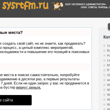
рвые места?
Ка
создать свой сайт, но не знаете, как продвигать?
1
о процесс, а целый комплекс мероприятий,
B
посещаемости и повышение его позиций в поисковых
H
Li
MS
R
ые места в поиске самостоятельно, попробуйте
S
родвижение в десятки раз, а первые результаты
w
7 дней. Если ни один запрос у вас не продвинется в
W
а бустер
вернут деньги.
W
W
е сайта
W
W
W