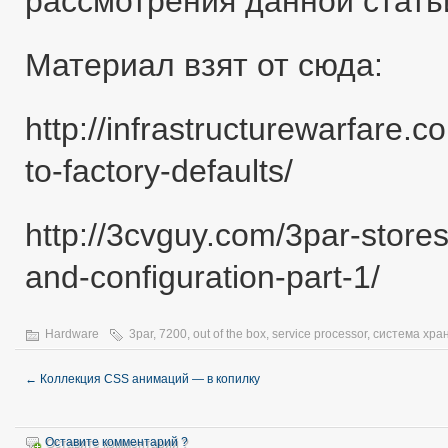
рассмотрения данной стать
Материал взят от сюда:
http://infrastructurewarfare.
to-factory-defaults/
http://3cvguy.com/3par-stores
and-configuration-part-1/
Hardware
3par
,
7200
,
out of the box
,
service processor
,
система хра
←
Коллекция CSS анимаций — в копилку
Оставите комментарий ?