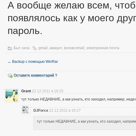
А вообще желаю всем, чтоб
появлялось как у моего дру
пароль.
Быт сиса
gmail
,
аккаунт
,
взлом email
,
электронная почта
←
Backup с помощью WinRar
Оставите комментарий ?
Grant
22.12.2011 в 16:25
тут только НЕДАВНИЕ, а как узнать, кто заходил, например, нед
DJForce
22.12.2011 в 16:27
тут только НЕДАВНИЕ, а как узнать, кто заходил, напри