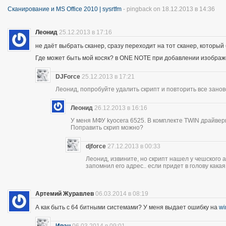
Сканирование и MS Office 2010 | sysrtfm
- pingback on 18.12.2013 в 14:36
Леонид
25.12.2013 в 17:16
не даёт выбрать сканер, сразу переходит на тот сканер, который
Где может быть мой косяк? в ONE NOTE при добавлении изображе
DJForce
25.12.2013 в 17:21
Леонид, попробуйте удалить скрипт и повторить все заново
Леонид
26.12.2013 в 16:16
У меня МФУ kyocera 6525. В комплекте TWIN драйвер
Поправить скрип можно?
djforce
27.12.2013 в 00:33
Леонид, извините, но скрипт нашел у чешского а
запомнил его адрес.. если придет в голову кака
Артемий Журавлев
06.03.2014 в 08:19
А как быть с 64 битными системами? У меня выдает ошибку на
wi
Иван
06.03.2014 в 09:01