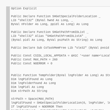
Option Explicit

Public Declare Function SHGetSpecialFolderLocation _

Lib "shell32" (ByVal hwnd As Long, _

ByVal nFolder As Long, ppidl As Long) As Long

Public Declare Function SHGetPathFromIDList _

Lib "shell32" Alias "SHGetPathFromIDListA" _

(ByVal pidl As Long, ByVal pszPath As String) As Long

Public Declare Sub CoTaskMemFree Lib "ole32" (ByVal pvoid 
Public Const CSIDL_LOCAL_APPDATA = &H1C '<user name>\Local
Public Const MAX_PATH = 260

Public Const NOERROR = 0

Public Function TempFolder(ByVal lngFolder As Long) As Str
Dim lngPidlFound As Long

Dim lngFolderFound As Long

Dim lngPidl As Long

Dim strPath As String

strPath = Space(MAX_PATH)

lngPidlFound = SHGetSpecialFolderLocation(0, lngFolder, ln
If lngPidlFound = NOERROR Then
