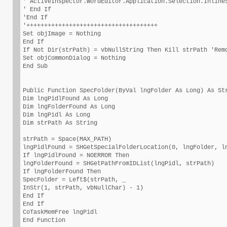
' ActiveInspector.WordEditor.Application.Selection.InlineS
' End If

'End If

'+++++++++++++++++++++++++++++++++++++

Set objImage = Nothing

End If

If Not Dir(strPath) = vbNullString Then Kill strPath 'Remo
Set objCommonDialog = Nothing

End Sub

Public Function SpecFolder(ByVal lngFolder As Long) As Str
Dim lngPidlFound As Long

Dim lngFolderFound As Long

Dim lngPidl As Long

Dim strPath As String

strPath = Space(MAX_PATH)

lngPidlFound = SHGetSpecialFolderLocation(0, lngFolder, ln
If lngPidlFound = NOERROR Then

lngFolderFound = SHGetPathFromIDList(lngPidl, strPath)

If lngFolderFound Then

SpecFolder = Left$(strPath, _

InStr(1, strPath, vbNullChar) - 1)

End If

End If

CoTaskMemFree lngPidl

End Function