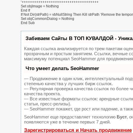
‘+++++++++++++++++++++++++++++++++++++
Set objImage = Nothing
End If
If Not Dir(strPath) = vbNullString Then Kill strPath ‘Remove the tempora
Set objCommonDialog = Nothing
End Sub
Забиваем Сайты В ТОП КУВАЛДОЙ - Уника
Каждая ссылка анализируется по трем пакетам оце
прозрачным и простым занятием. Ссылки, вечные сс
максимуму потенциал SeoHammer для продвижения 
Что умеет делать SeoHammer
— Продвижение в один клик, интеллектуальный под
степенью качества у лучших бирж ссылок.
— Регулярная проверка качества ссылок по более ч
качества проекта.
— Все известные форматы ссылок: арендные ссылки
статьи, пресс-релизы).
— SeoHammer покажет, где рост или падение, а такж
SeoHammer еще предоставляет технологию
Буст
, 
появляются уже в течение первых 7 дней.
Зарегистрироваться и Начать продвижение