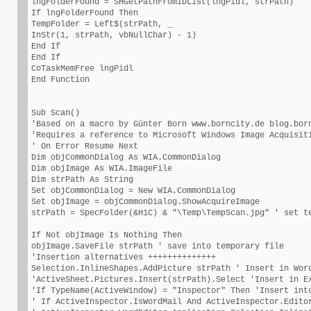
lngFolderFound = SHGetPathFromIDList(lngPidl, strPath)

If lngFolderFound Then

TempFolder = Left$(strPath, _

InStr(1, strPath, vbNullChar) - 1)

End If

End If

CoTaskMemFree lngPidl

End Function

Sub Scan()

'Based on a macro by Günter Born www.borncity.de blog.born
'Requires a reference to Microsoft Windows Image Acquisiti
' On Error Resume Next

Dim objCommonDialog As WIA.CommonDialog

Dim objImage As WIA.ImageFile

Dim strPath As String

Set objCommonDialog = New WIA.CommonDialog

Set objImage = objCommonDialog.ShowAcquireImage

strPath = SpecFolder(&H1C) & "\Temp\TempScan.jpg" ' set te
If Not objImage Is Nothing Then

objImage.SaveFile strPath ' save into temporary file

'Insertion alternatives ++++++++++++++

Selection.InlineShapes.AddPicture strPath ' Insert in Word
'ActiveSheet.Pictures.Insert(strPath).Select 'Insert in Ex
'If TypeName(ActiveWindow) = "Inspector" Then 'Insert into
' If ActiveInspector.IsWordMail And ActiveInspector.Editor