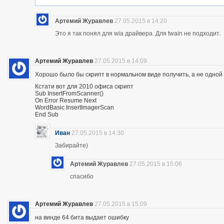
Артемий Журавлев
27.05.2015 в 14:20
Это я так понял для wia драйвера. Для twain не подходит.
Артемий Журавлев
27.05.2015 в 14:09
Хорошо было бы скрипт в нормальном виде получить, а не одной 
Кстати вот для 2010 офиса скрипт
Sub InsertFromScanner()
On Error Resume Next
WordBasic.InsertImagerScan
End Sub
Иван
27.05.2015 в 14:30
Забирайте)
Артемий Журавлев
27.05.2015 в 15:06
спасибо
Артемий Журавлев
27.05.2015 в 15:09
на винде 64 бита выдает ошибку