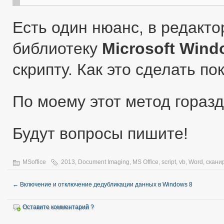
Есть один нюанс, в редакт
библиотеку
Microsoft Wind
скрипту. Как это сделать по
По моему этот метод гораз
Будут вопросы пишите!
MSoffice
2013
,
Document Imaging
,
MS Office
,
script
,
vb
,
Word
,
скани
←
Включение и отключение дедубликации данных в Windows 8
Оставите комментарий ?