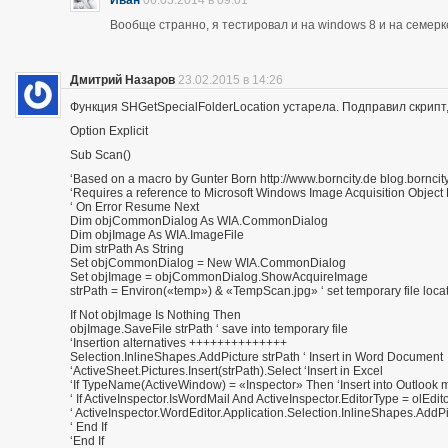
Вообще странно, я тестировал и на windows 8 и на семерк
Дмитрий Назаров
23.02.2015 в 14:26
Функция SHGetSpecialFolderLocation устарела. Подправил скрипт
Option Explicit
Sub Scan()
‘Based on a macro by Gunter Born http://www.borncity.de blog.borncit
‘Requires a reference to Microsoft Windows Image Acquisition Object 
‘ On Error Resume Next
Dim objCommonDialog As WIA.CommonDialog
Dim objImage As WIA.ImageFile
Dim strPath As String
Set objCommonDialog = New WIA.CommonDialog
Set objImage = objCommonDialog.ShowAcquireImage
strPath = Environ(«temp») & «TempScan.jpg» ‘ set temporary file loca
If Not objImage Is Nothing Then
objImage.SaveFile strPath ‘ save into temporary file
‘Insertion alternatives ++++++++++++++
Selection.InlineShapes.AddPicture strPath ‘ Insert in Word Document
‘ActiveSheet.Pictures.Insert(strPath).Select ‘Insert in Excel
‘If TypeName(ActiveWindow) = «Inspector» Then ‘Insert into Outlook
‘ If ActiveInspector.IsWordMail And ActiveInspector.EditorType = olEd
‘ ActiveInspector.WordEditor.Application.Selection.InlineShapes.AddPi
‘ End If
‘End If