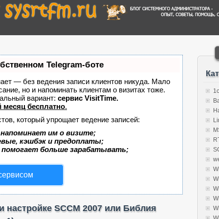
обственном Telegram-боте
Ка
знает — без ведения записи клиентов никуда. Мало
сание, но и напоминать клиентам о визитах тоже.
1
альный вариант:
сервис VisitTime.
B
 месяц бесплатно
.
H
стов, который упрощает ведение записей:
Li
MS
 напоминает им о визите;
R
евые, кэшбэк и предоплаты;
 помогает больше зарабатывать;
S
w
W
 сервисом
W
W
W
 и настройке SCCM 2007 или Библия
W
W