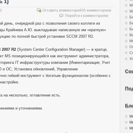
ь 1)
W
12
Оставить комментарий
35 комментариев
W
Перейти к комментариям
Б
й день, очередной раз с позволения своего коллеги из
Б
Б
ды Крайнева А.Ю. выкладываю написанную им «краткую»
В
укцию по полной быстрой установке SCCM 2007 R2.
М
О
 2007 R2
(System Center Configuration Manager) — в кратце,
С
кт MS позиционирующийся как инструмент администратора,
Х
торинга IT инфраструктуры компании (Инвентаризация, Учет
О и ОС, Установка обновлений, Управление
Со
очно гибкий инструмент с богатым функционалом (особенно с
 настройке.
Под
а на несколько, оглавление есть.
Бло
нениями и уточнениями.
Мо
М
Мы