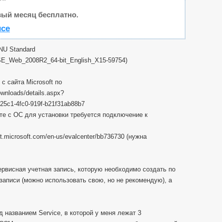
ый месяц бесплатно.
исе
NU Standard
Web_2008R2_64-bit_English_X15-59754)
с сайта Microsoft по
wnloads/details.aspx?
25c1-4fc0-919f-b21f31ab88b7
те с OC для установки требуется подключение к
.microsoft.com/en-us/evalcenter/bb736730 (нужна
ервисная учетная запись, которую необходимо создать по
записи (можно использовать свою, но не рекомендую), а
д названием Service, в которой у меня лежат 3