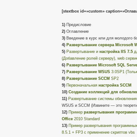
[stextbox id=»custom» caption=»Оглавл
1)
Предисловие
2)
Оглавление
3)
Введение в курс или для молодого б
4)
Развертывание сервера Microsoft W
5)
Развертывание и
настройка IIS 7.5
д
(Добавление ролей серверу), web серви
6)
Развертывание Microsoft SQL Serve
7)
Развертывание WSUS
3.0SP1 (Тольк
8)
Развертывание SCCM
SP2
9)
Первоначальная
настройка SCCM
10)
Создание коллекций для обновл
11)
Развертывание системы обновлени
WSUS и SCCM (Извините — это теорети
12)
Пример
развертывания программн
Office
2010 Standard
13)
Пример развертывания программных
8.5.1 + FP3 c применение скриптов vbs