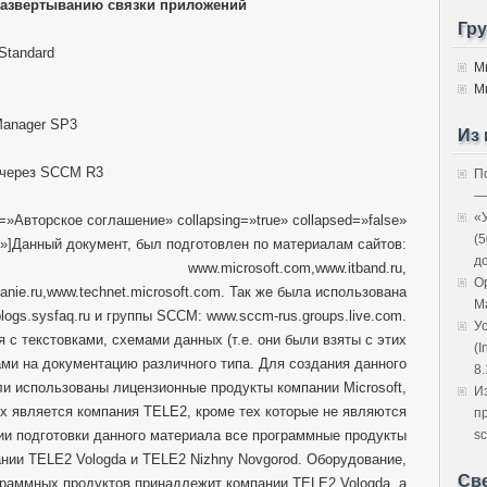
развертыванию связки приложений
Гр
Standard
М
М
 Manager SP3
Из 
через SCCM R3
П
—
«
on=»Авторское соглашение» collapsing=»true» collapsed=»false»
(
l»]Данный документ, был подготовлен по материалам сайтов:
д
www.microsoft.com,www.itband.ru,
O
anie.ru,www.technet.microsoft.com. Так же была использована
M
logs.sysfaq.ru и группы SCCM: www.sccm-rus.groups.live.com.
У
 с текстовками, схемами данных (т.е. они были взяты с этих
(I
ами на документацию различного типа. Для создания данного
8.
ли использованы лицензионные продукты компании Microsoft,
И
х является компания TELE2, кроме тех которые не являются
п
ии подготовки данного материала все программные продукты
sc
нии TELE2 Vologda и TELE2 Nizhny Novgorod. Оборудование,
Св
граммных продуктов принадлежит компании TELE2 Vologda, а