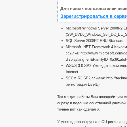
Для новых пользователей перв
Зарегистрироваться в серв
Microsoft Windows Server 2008R2 E
(SW_DVD5_Windows_Svr_DC_EE_SE_
SQL Server 2008R2 ENU Standard
Microsoft .NET Framework 4 Качаем 
ссылке: http://www.microsoft.com/do
displaylang=en&FamilyID=0a391abd-
WSUS 3.0 SP2 Уже идет в комплек
Internet
SCCM R2 SP2 ссылка: http://technet
регистрация LiveID)
Так же для работы Вам понадобиться с
образу и подобию собственной учетной 
точнее вот как сделал я.
У меня сделана группа в OU региона по