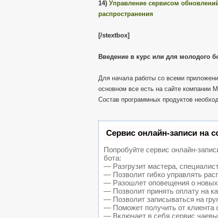
14)
Управление сервисом обновлений
распространения
[/stextbox]
Введение в курс или для молодого б
Для начала работы со всеми приложени
основном все есть на сайте компании Mi
Состав программных продуктов необхо
Сервис онлайн-записи на с
Попробуйте сервис онлайн-записи
бота:
— Разгрузит мастера, специалис
— Позволит гибко управлять расп
— Разошлет оповещения о новых 
— Позволит принять оплату на ка
— Позволит записываться на гру
— Поможет получить от клиента о
— Включает в себя сервис чаевы