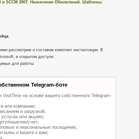
 в SCCM 2007. Назначение Обновлений. Шаблоны
ойца
ями рассмотрим и составим комплект инсталляции. В
crosoft, в открытом доступе.
димых для работы:
обственном Telegram-боте
 VisitTime на основе вашего собственного Telegram-
та или компанию;
исанием и загрузкой;
услугах или акциях;
рту/кошелек/счет;
пповые и персональные посещения;
тзывы о визите к вам;
х.