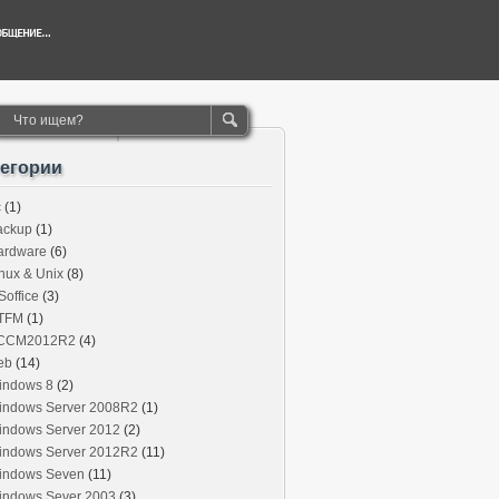
тегории
c
(1)
ackup
(1)
ardware
(6)
nux & Unix
(8)
office
(3)
TFM
(1)
CCM2012R2
(4)
eb
(14)
indows 8
(2)
indows Server 2008R2
(1)
indows Server 2012
(2)
indows Server 2012R2
(11)
indows Seven
(11)
indows Sever 2003
(3)