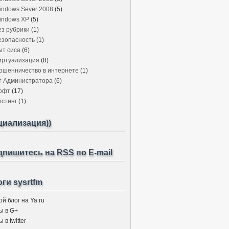
indows Sever 2008
(5)
indows XP
(5)
ез рубрики
(1)
езопасность
(1)
ыт сиса
(6)
иртуализация
(8)
ошенничество в интернете
(1)
т Администратора
(6)
офт
(17)
остинг
(1)
циализация))
пишитесь на RSS по E-mail
ги sysrtfm
й блог на Ya.ru
ы в G+
 в twitter