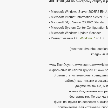
ИНСТРУКЦИЯ по быстрому старту и 
• Microsoft Windows Server 2008R2 ENU 
• Microsoft Internet Information Server 7.5
• Microsoft SQL Server 2008R2 Standard
• Microsoft System Center Configuration
• Microsoft Windows Update Services
• Развертывание ОС
Windows 7
по PXE 
[stextbox id=»info» capti
image=»nul
www.TechDays.ru,www.osp.ru,www.wikizn
информация из блогов друзей с: www.hb
В связи с этим возможны совпадения
сайтов), картинками и ссылк
документа так же, бы
правообладателем которы
бесплатными. По окончан
функционируют на серверах в компа
применяемое для установки, про