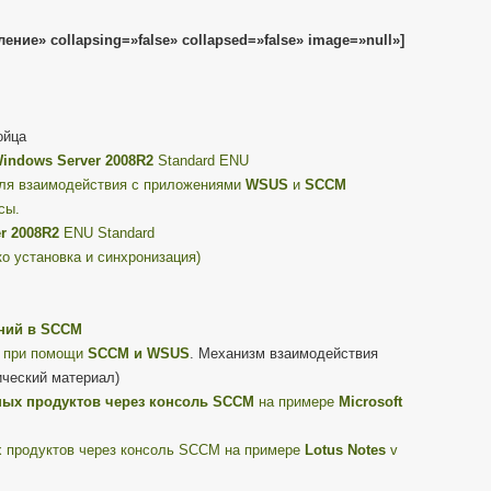
ение» collapsing=»false» collapsed=»false» image=»null»]
ойца
indows Server 2008R2
Standard ENU
ля взаимодействия с приложениями
WSUS
и
SCCM
сы.
r 2008R2
ENU Standard
о установка и синхронизация)
ений в SCCM
я при помощи
SCCM и WSUS
. Механизм взаимодействия
ческий материал)
ых продуктов через консоль SCCM
на примере
Microsoft
 продуктов через консоль SCCM на примере
Lotus Notes
v