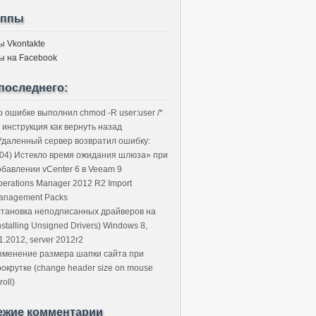
уппы
ы Vkontakte
ы на Facebook
последнего:
о ошибке выполнил chmod -R user:user /*
 инструкция как вернуть назад
Удаленный сервер возвратил ошибку:
504) Истекло время ожидания шлюза» при
обавлении vCenter 6 в Veeam 9
perations Manager 2012 R2 Import
anagement Packs
становка неподписанных драйверов на
nstalling Unsigned Drivers) Windows 8,
1.2012, server 2012r2
зменение размера шапки сайта при
рокрутке (change header size on mouse
roll)
ежие комментарии