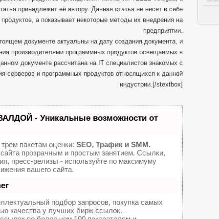
татья принадлежит её автору. Данная статья не несет в себе
родуктов, а показывает некоторые методы их внедрения на
предприятии.
тоящем документе актуальны на дату создания документа, и
ения производителями программных продуктов освещаемых в
анном документе рассчитана на IT специалистов знакомых с
я серверов и программных продуктов относящихся к данной
индустрии.[/stextbox]
ВАЛДОЙ - Уникальные возможности от
 трем пакетам оценки:
SEO, Трафик и SMM.
сайта прозрачным и простым занятием. Ссылки,
ия, пресс-релизы - используйте по максимуму
ижения вашего сайта.
er
еллектуальный подбор запросов, покупка самых
ью качества у лучших бирж ссылок.
ссылок по более чем 100 показателям и