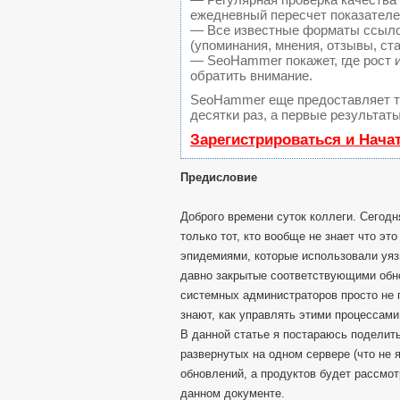
ежедневный пересчет показателей
— Все известные форматы ссылок
(упоминания, мнения, отзывы, ста
— SeoHammer покажет, где рост и
обратить внимание.
SeoHammer еще предоставляет 
десятки раз, а первые результат
Зарегистрироваться и Нача
Предисловие
Доброго времени суток коллеги. Сегодн
только тот, кто вообще не знает что э
эпидемиями, которые использовали уяз
давно закрытые соответствующими обно
системных администраторов просто не 
знают, как управлять этими процессами
В данной статье я постараюсь поделит
развернутых на одном сервере (что не
обновлений, а продуктов будет рассмот
данном документе.