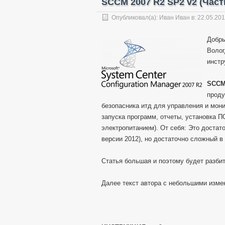
SCCM 2007 R2 SP2 v2 (Част
Опубликовал(а):
Иван Иван
в: 22.05.20
Добры
Волог
инстр
SCCM
проду
безопасника итд для управления и мони
запуска программ, отчеты, установка П
электропитанием). От себя: Это достат
версии 2012), но достаточно сложный в
Статья большая и поэтому будет разбит
Далее текст автора с небольшими изме