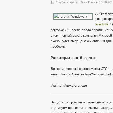
Опубликовал(а):
Иван Иван
в: 10.10.20
Добрый ден
распростра
Windows 7
загрузке ОС, после ввода пароля, или 
висит черный экран, компания Microsof
скоро будет выпущено обновления для 
проблему.
Рассмотрим первый вариант:
Во время черного экрана Жмем
CTR — 
жмем
Файл>Новая задача(Выполнить)
%windir%\explorer.exe
Запустится проводник, затем переходим
сортируем процессы по имени, находи