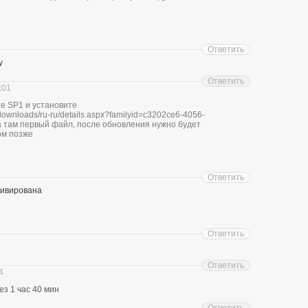
Ответить
у
Ответить
:01
е SP1 и установите
/downloads/ru-ru/details.aspx?familyid=c3202ce6-4056-
 там первый файл, после обновления нужно будет
том позже
Ответить
тивирована
Ответить
Ответить
4
ез 1 час 40 мин