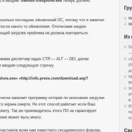
ь)
и вводим
%windir%\explorer.exe
теперь должно
Гр
М
сколько последних обновлений ОС, потому что я заметил
М
после какого то обновления. Отключаем заодно
ющей загрузке проблема не должна повториться.
Из 
П
—
ываем диспетчер задач
CTR — ALT — DEL
далее
«
(
и вводим следующую строчку
д
O
xplore.exe» «http://info.prevx.com/download.asp?
M
У
(I
тически закачает программу которая по окончанию загрузки
8.
го экрана смерти. Но этот способ работает если Ваш
И
нету. Так же производитель этого ПО не гарантирует
п
ения может быть много.
sc
участников всем нам известного сисадминского форума.
Св