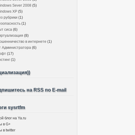
indows Sever 2008
(5)
indows XP
(5)
ез рубрики
(1)
езопасность
(1)
ыт сиса
(6)
иртуализация
(8)
ошенничество в интернете
(1)
т Администратора
(6)
офт
(17)
остинг
(1)
циализация))
пишитесь на RSS по E-mail
ги sysrtfm
й блог на Ya.ru
ы в G+
 в twitter