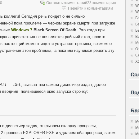
10
Оставить комментарий
23 комментария
W
Перейти к комментариям
W
ь коллеги! Сегодня речь пойдет о не сильно
Б
ненной пока проблеме — черном экране смерти при загрузке
Б
иначе
Windows 7
Black Screen Of Death
. Это когда при
Б
экрана приветствия не появляется рабочий стол, просто
В
М
t в настоящий момент ищет и устраняет причины, возможно
О
устранения этой проблемы, а пока мы научимся решать эту
С
Х
Со
ALT — DEL
, вызвав тем самым диспетчер задач, далее
и вводимв появившееся окно запуска строчку:
Под
Бло
Мо
 в диспетчер задач, открываем вкладку процессы,
М
м 2 процесса EXPLORER.EXE и удаляем оба процесса, затем
Мы