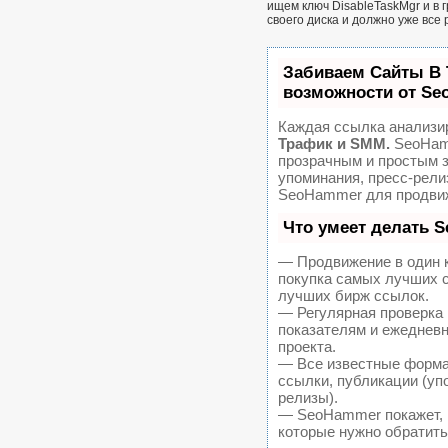
ищем ключ DisableTaskMgr и в 
своего диска и должно уже все 
Забиваем Сайты В
возможности от S
Каждая ссылка анализир
Трафик и SMM.
SeoHamm
прозрачным и простым з
упоминания, пресс-рели
SeoHammer для продвиж
Что умеет делать 
— Продвижение в один к
покупка самых лучших с
лучших бирж ссылок.
— Регулярная проверка 
показателям и ежедневн
проекта.
— Все известные форма
ссылки, публикации (упо
релизы).
— SeoHammer покажет, г
которые нужно обратить