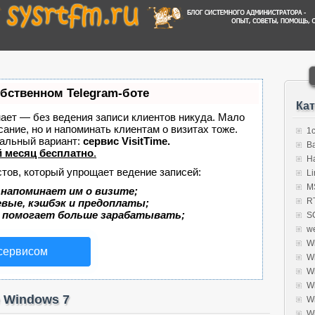
обственном Telegram-боте
Ка
знает — без ведения записи клиентов никуда. Мало
сание, но и напоминать клиентам о визитах тоже.
1
альный вариант:
сервис VisitTime.
B
 месяц бесплатно
.
H
стов, который упрощает ведение записей:
Li
MS
 напоминает им о визите;
R
евые, кэшбэк и предоплаты;
 помогает больше зарабатывать;
S
w
W
 сервисом
W
W
W
е Windows 7
W
W