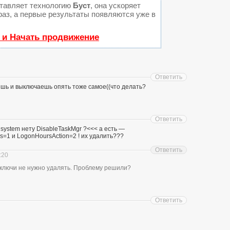
тавляет технологию
Буст
, она ускоряет
раз, а первые результаты появляются уже в
 и Начать продвижение
Ответить
ешь и выключаешь опять тоже самое((что делать?
Ответить
е system нету DisableTaskMgr ?<<< а есть —
=1 и LogonHoursAction=2 ! их удалить???
Ответить
:20
и ключи не нужно удалять. Проблему решили?
Ответить