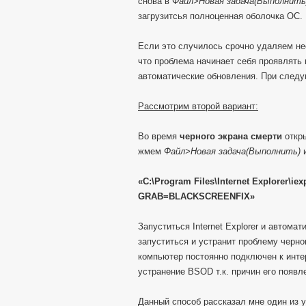
снова в
Файл>Новая задача(Выполнит
загрузитсья полноценная оболочка ОС.
Если это случилось срочно удаляем не
что проблема начинает себя проявлять 
автоматические обновления. При следу
Рассмотрим второй вариант:
Во время
черного экрана смерти
откр
жмем
Файл>Новая задача(Выполнить)
«C:\Program Files\Internet Explorer\ie
GRAB=BLACKSCREENFIX»
Запуститься Internet Explorer и автома
запуститься и устранит проблему черно
компьютер постоянно подключен к интер
устранение BSOD т.к. причин его появл
Данный способ рассказал мне один из 