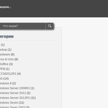
тегории
c
(1)
ackup
(1)
ardware
(6)
nux & Unix
(8)
office
(3)
TFM
(1)
CCM2012R2
(4)
eb
(14)
indows 8
(2)
indows Server 2008R2
(1)
indows Server 2012
(2)
indows Server 2012R2
(11)
indows Seven
(11)
indows Sever 2003
(3)