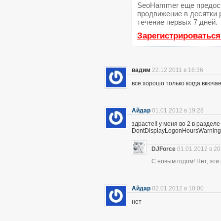
SeoHammer еще предос
продвижение в десятки 
течение первых 7 дней.
Зарегистрироваться
вадим
22.12.2011 в 16:36
все хорошо только когда вкюча
Айдар
01.01.2012 в 19:28
здрасте!! у меня во 2 в раздел
DontDisplayLogonHoursWarnings
DJForce
01.01.2012 в 20
С новым годом! Нет, эт
Айдар
02.01.2012 в 10:00
нет