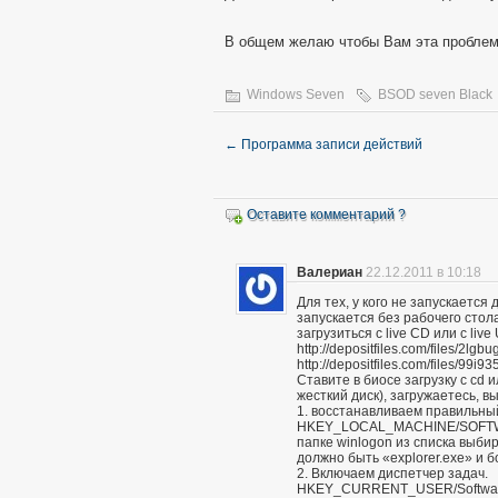
В общем желаю чтобы Вам эта проблема 
Windows Seven
BSOD seven Black
←
Программа записи действий
Оставите комментарий ?
Валериан
22.12.2011 в 10:18
Для тех, у кого не запускается
запускается без рабочего стол
загрузиться c live CD или с liv
http://depositfiles.com/files/2lgbu
http://depositfiles.com/files/99i9
Ставите в биосе загрузку с cd 
жесткий диск), загружаетесь, 
1. восстанавливаем правильный
HKEY_LOCAL_MACHINE/SOFTWARE
папке winlogon из списка выбир
должно быть «explorer.exe» и б
2. Включаем диспетчер задач.
HKEY_CURRENT_USER/Software/Mi