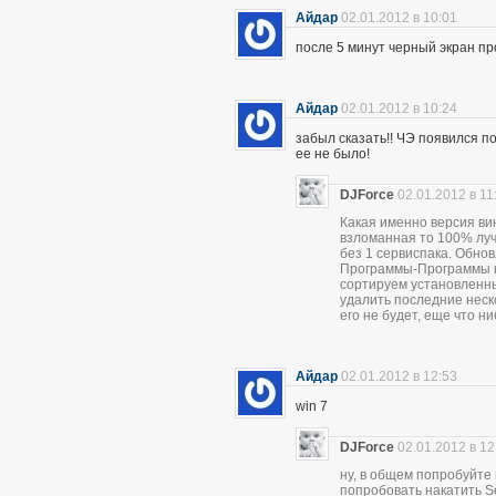
Айдар
02.01.2012 в 10:01
после 5 минут черный экран про
Айдар
02.01.2012 в 10:24
забыл сказать!! ЧЭ появился по
ее не было!
DJForce
02.01.2012 в 11
Какая именно версия ви
взломанная то 100% луч
без 1 сервиспака. Обно
Программы-Программы и
сортируем установленны
удалить последние неск
его не будет, еще что н
Айдар
02.01.2012 в 12:53
win 7
DJForce
02.01.2012 в 12
ну, в общем попробуйте
попробовать накатить Se