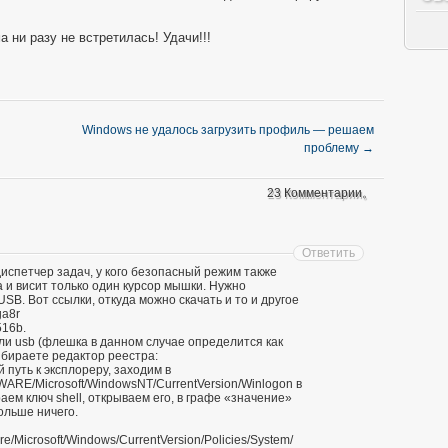
ни разу не встретилась! Удачи!!!
Windows не удалось загрузить профиль — решаем
проблему
→
23 Комментарии。
Ответить
 диспетчер задач, у кого безопасный режим также
а и висит только один курсор мышки. Нужно
e USB. Вот ссылки, откуда можно скачать и то и другое
ga8r
3516b.
или usb (флешка в данном случае определится как
выбираете редактор реестра:
 путь к эксплореру, заходим в
/Microsoft/WindowsNT/CurrentVersion/Winlogon в
аем ключ shell, открываем его, в графе «значение»
ольше ничего.
crosoft/Windows/CurrentVersion/Policies/System/