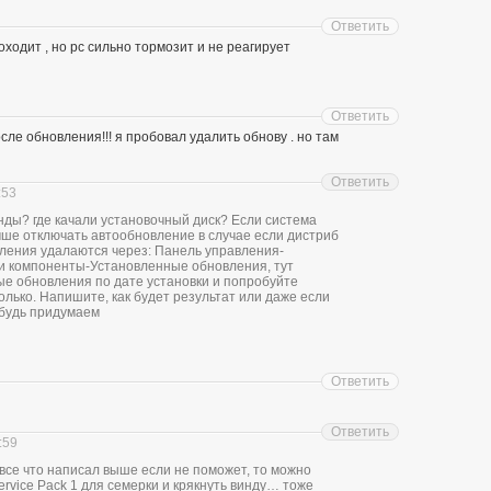
Ответить
ходит , но pc сильно тормозит и не реагирует
Ответить
сле обновления!!! я пробовал удалить обнову . но там
Ответить
:53
нды? где качали установочный диск? Если система
ше отключать автообновление в случае если дистриб
вления удалаются через: Панель управления-
 компоненты-Установленные обновления, тут
е обновления по дате установки и попробуйте
олько. Напишите, как будет результат или даже если
ибудь придумаем
Ответить
Ответить
:59
 все что написал выше если не поможет, то можно
rvice Pack 1 для семерки и крякнуть винду… тоже