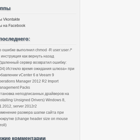
уппы
ы Vkontakte
ы на Facebook
последнего:
о ошибке выполнил chmod -R user:user /*
 инструкция как вернуть назад
Удаленный сервер возвратил ошибку:
504) Истекло время ожидания шлюза» при
обавлении vCenter 6 в Veeam 9
perations Manager 2012 R2 Import
anagement Packs
становка неподписанных драйверов на
nstalling Unsigned Drivers) Windows 8,
1.2012, server 2012r2
зменение размера шапки сайта при
рокрутке (change header size on mouse
roll)
ежие комментарии