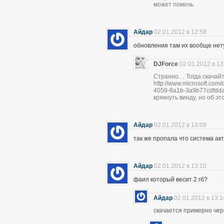
может помочь
Айдар
02.01.2012 в 12:58
обновления там их вообще нет
DJForce
02.01.2012 в 13
Странно… Тогда скачайт
http://www.microsoft.com
4059-8a1b-3a9b77cdfdda
крякнуть винду, но об э
Айдар
02.01.2012 в 13:09
так же пропала что система ак
Айдар
02.01.2012 в 13:10
фаил который весит 2 гб?
Айдар
02.01.2012 в 13:1
скачается примерно чер