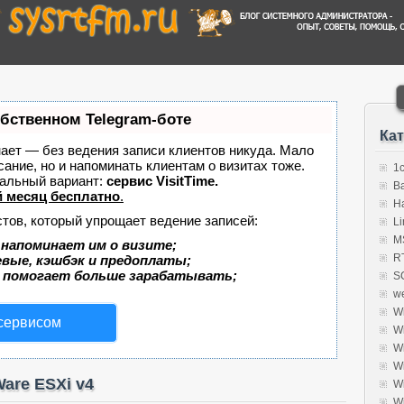
обственном Telegram-боте
Ка
знает — без ведения записи клиентов никуда. Мало
сание, но и напоминать клиентам о визитах тоже.
1
альный вариант:
сервис VisitTime.
B
 месяц бесплатно
.
H
стов, который упрощает ведение записей:
Li
MS
 напоминает им о визите;
R
евые, кэшбэк и предоплаты;
 помогает больше зарабатывать;
S
w
W
 сервисом
W
W
W
are ESXi v4
W
W