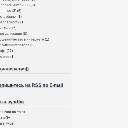
indows Sever 2008
(5)
indows XP
(5)
ез рубрики
(1)
езопасность
(1)
ыт сиса
(6)
иртуализация
(8)
ошенничество в интернете
(1)
т Администратора
(6)
офт
(17)
остинг
(1)
циализация))
пишитесь на RSS по E-mail
ги sysrtfm
й блог на Ya.ru
ы в G+
 в twitter