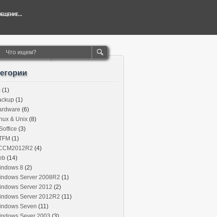
тегории
c
(1)
ackup
(1)
ardware
(6)
nux & Unix
(8)
office
(3)
TFM
(1)
CCM2012R2
(4)
eb
(14)
indows 8
(2)
indows Server 2008R2
(1)
indows Server 2012
(2)
indows Server 2012R2
(11)
indows Seven
(11)
indows Sever 2003
(3)