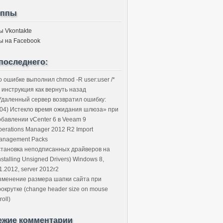
уппы
ы Vkontakte
ы на Facebook
последнего:
о ошибке выполнил chmod -R user:user /*
 инструкция как вернуть назад
Удаленный сервер возвратил ошибку:
504) Истекло время ожидания шлюза» при
обавлении vCenter 6 в Veeam 9
perations Manager 2012 R2 Import
anagement Packs
становка неподписанных драйверов на
nstalling Unsigned Drivers) Windows 8,
1.2012, server 2012r2
зменение размера шапки сайта при
рокрутке (change header size on mouse
roll)
ежие комментарии