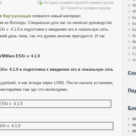
10
Оставить комментарий
18 комментариев
W
Перейти к комментариям
W
ле
Виртуализация
появился новый материал
Б
 из Вологды. Специально для нас он написал руководство
Б
i v: 4.1.0 и подготовке к введению его в локальную сеть.
Б
ний день тема, так что думаю многим пригодится. И так
В
М
О
С
VMWare ESXi v: 4.1.0
Х
Xiv
: 4.1.0 и подготовка к введению его в локальную сеть
Со
удобней, я как всегда через LOM). После начала установки,
ентариями там где это необходимо.
Под
Бло
Мо
М
Мы