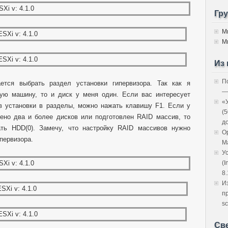
Гр
М
М
Из 
П
тся выбрать раздел установки гипервизора. Так как я
—
ную машину, то и диск у меня один. Если вас интересует
«
в установки в разделы, можно нажать клавишу F1. Если у
(
ено два и более дисков или подготовлен RAID массив, то
д
ть HDD(0). Замечу, что настройку RAID массивов нужно
O
первизора.
M
У
(I
8.
И
п
sc
Св