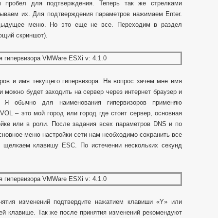
м пробел для подтверждения. Теперь так же стрелками
зываем их. Для подтверждения параметров нажимаем Enter.
дыдущее меню. Но это еще не все. Переходим в раздел
ющий скриншот).
ов и имя текущего гипервизора. На вопрос зачем мне имя
и можно будет заходить на сервер через интернет браузер и
. Я обычно для наименования гипервизоров применяю
 VOL – это мой город или город где стоит сервер, основная
ойке или в роли. После задания всех параметров DNS и по
сновное меню настройки сети нам необходимо сохранить все
о щелкаем клавишу ESC. По истечении нескольких секунд
нятия изменений подтвердите нажатием клавиши «Y» или
ей клавише. Так же после принятия изменений рекомендуют