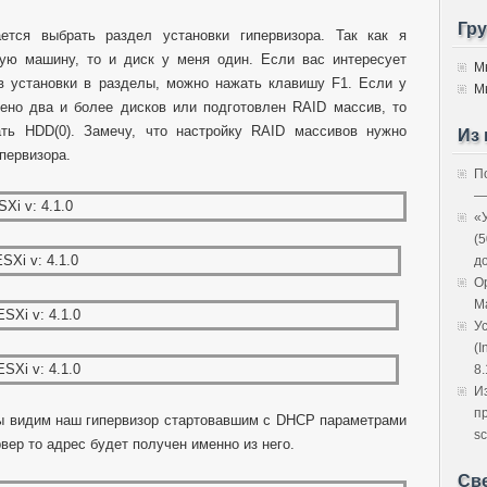
Гр
тся выбрать раздел установки гипервизора. Так как я
ную машину, то и диск у меня один. Если вас интересует
М
в установки в разделы, можно нажать клавишу F1. Если у
М
ено два и более дисков или подготовлен RAID массив, то
ть HDD(0). Замечу, что настройку RAID массивов нужно
Из 
первизора.
П
—
«
(
д
O
M
У
(I
8.
И
п
мы видим наш гипервизор стартовавшим с DHCP параметрами
sc
вер то адрес будет получен именно из него.
Св