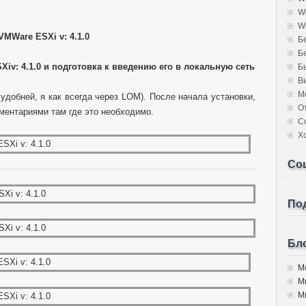
W
W
VMWare ESXi v: 4.1.0
Б
Б
Xiv
: 4.1.0 и подготовка к введению его в локальную сеть
Б
В
М
удобней, я как всегда через LOM). После начала установки,
О
ентариями там где это необходимо.
С
Х
Со
Под
Бло
Мо
М
Мы