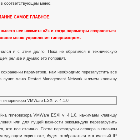
ы в соответствующем меню.
МАНИЕ САМОЕ ГЛАВНОЕ.
, вместо нее нажмите «
Z» и тогда параметры сохраняться
новное меню управления гипервизором.
мчался я с этим долго. Пока не обратился в техническую
ем релизе я думаю это поправят.
и сохранении параметров, нам необходимо перезапустить все
в пункт меню Restart Management Network и жмем клавишу
йка гипервизора
VMWare ESXi v: 4.1.0, нажимаем клавишу
вления или для пущей важности рекомендую перезагрузить
я, что все отлично. После перезагрузки сервера в главном
 следующем скриншоте, будет отображаться статический IP