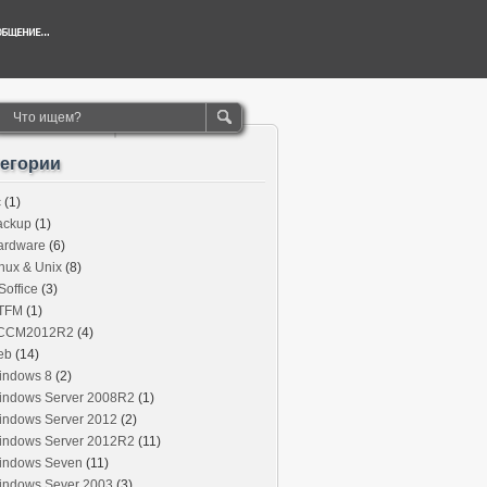
тегории
c
(1)
ackup
(1)
ardware
(6)
nux & Unix
(8)
office
(3)
TFM
(1)
CCM2012R2
(4)
eb
(14)
indows 8
(2)
indows Server 2008R2
(1)
indows Server 2012
(2)
indows Server 2012R2
(11)
indows Seven
(11)
indows Sever 2003
(3)