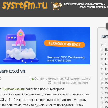
Ка
1
B
H
Li
MS
R
are ESXi v4
S
10
Оставить комментарий
18 комментариев
w
Перейти к комментариям
W
W
ле
Виртуализация
появился новый материал
W
 из Вологды. Специально для нас он написал руководство
W
i v: 4.1.0 и подготовке к введению его в локальную сеть.
W
ний день тема, так что думаю многим пригодится. И так
W