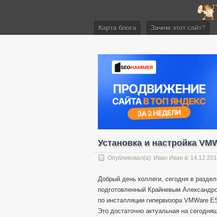
Карта блога
Зачем этот сайт?
Установка и настройка VMW
Опубликовал(а):
Иван Иван
в: 14.12.20
Добрый день коллеги, сегодня в разде
подготовленный Крайневым Александром
по инсталляции гипервизора VMWare ESX
Это достаточно актуальная на сегодняш