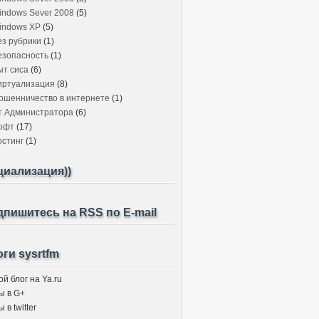
indows Sever 2008
(5)
indows XP
(5)
ез рубрики
(1)
езопасность
(1)
ыт сиса
(6)
иртуализация
(8)
ошенничество в интернете
(1)
т Администратора
(6)
офт
(17)
остинг
(1)
циализация))
пишитесь на RSS по E-mail
ги sysrtfm
й блог на Ya.ru
ы в G+
 в twitter