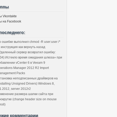
уппы
ы Vkontakte
ы на Facebook
последнего:
о ошибке выполнил chmod -R user:user /*
 инструкция как вернуть назад
Удаленный сервер возвратил ошибку:
504) Истекло время ожидания шлюза» при
обавлении vCenter 6 в Veeam 9
perations Manager 2012 R2 Import
anagement Packs
становка неподписанных драйверов на
nstalling Unsigned Drivers) Windows 8,
1.2012, server 2012r2
зменение размера шапки сайта при
рокрутке (change header size on mouse
roll)
ежие комментарии