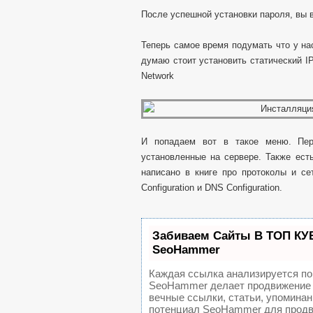
После успешной установки пароля, вы 
Теперь самое время подумать что у нас
думаю стоит установить статический I
Network
И попадаем вот в такое меню. Пер
установленные на сервере. Также ест
написано в книге про протоколы и с
Configuration и DNS Configuration.
Забиваем Сайты В ТОП КУ
SeoHammer
Каждая ссылка анализируется по
SeoHammer делает продвижение 
вечные ссылки, статьи, упоминан
потенциал SeoHammer для продв