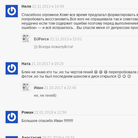
Неля
22.11.2013 в 14:59
Спасибооо огромное.Комп все время предлагал форматировать 
попробовать восстановить.Все кого не спрашивала так и совето
неудачно если том содержит ошибки поэтому перед выполнением 
ошибок» — и всё испраилось…Вы спасли меня от депрессии прос
DJForce
22.11.2013 в 15:01
))) Всегда пожалуйста!
Ната
21.10.2017 в 19:25
Блин не знаю кто ты ,но ты чертов гений 😆 😆 😆 перепробовала
фоток ,но ты был последним шансом и диск открылся 😉 😉 😉
Иван
21.10.2017 в 22:45
не, не гений)
Роман
22.01.2018 в 12:56
Большое спасибо Иван !!!!!!!!!!
Анастасия
29.07.2019 в 19:24