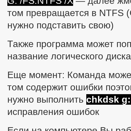
G: /FS:NTFS /X
— далее жме
том превращается в NTFS (G
нужно подставить свою)
Также программа может попр
название логического диска
Еще момент: Команда може
том содержит ошибки поэто
нужно выполнить
chkdsk g: 
исправления ошибок
Если на компьютере Вы раб