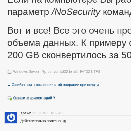
параметр
/NoSecurity
кома
Вот и все! Все это очень пр
объема данных. К примеру 
200 GB сконвертилось за 50 
Windows Seven
convert fat32 to ntfs
,
FAT32 NTFS
←
Ошибка при выполнении этой операции при печати
Оставите комментарий ?
spawn
22.12.2011 в 09:45
Действительно полезно :)))