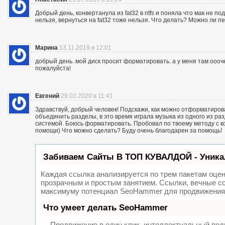
Добрый день, конвертанула из fat32 в ntfs и поняла что мак не 
нельзя, вернуться на fat32 тоже нельзя. Что делать? Можно ли п
Марина
13.11.2019 в 12:01
добрый день. мой диск просит форматировать. а у меня там оооче
пожалуйста!
Евгений
29.03.2020 в 11:41
Здравствуй, добрый человек! Подскажи, как можно отформатирова
объединить разделы, в это время играла музыка из одного из ра
системой. Боюсь форматировать. Пробовал по твоему методу с ко
помощи) Что можно сделать? Буду очень благодарен за помощь!
Забиваем Сайты В ТОП КУВАЛДОЙ - Уника
Каждая ссылка анализируется по трем пакетам оце
прозрачным и простым занятием. Ссылки, вечные сс
максимуму потенциал SeoHammer для продвижения 
Что умеет делать SeoHammer
— Продвижение в один клик, интеллектуальный под