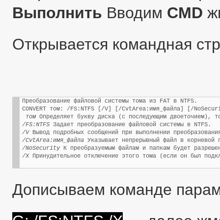
Выполнить
Вводим
CMD
ж
Открывается командная ст
Преобразование файловой системы тома из FAT в NTFS.
CONVERT том: /FS:NTFS [/V] [/CvtArea:имя_файла] [/NoSecur
том
 Определяет букву диска (с последующим двоеточием), т
/FS:NTFS
 Задает преобразование файловой системы в NTFS.
/V
 Вывод подробных сообщений при выполнении преобразовани
/CvtArea:имя_файла
 Указывает непрерывный файл в корневой 
/NoSecurity
 К преобразуемым файлам и папкам будет разреше
/X
 Принудительное отключение этого тома (если он был подк
Дописываем команде парам