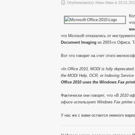
Опубликовал(а):
Иван Иван
в: 25.01.20
Кол
чт
мн
что Microsoft отказались от инструмент
Document Imaging
из 2003-го Офиса. Т
Вот что говорит на счет этого мелкософ
«In Office 2010, MODI is fully deprecated.
the MODI Help, OCR, or Indexing Service 
Office 2010 uses the Windows Fax printer
Фактически они говорят, что
«В 2010 о
офисе использует Windows Fax printer d
У нас же с вами остается немного вари