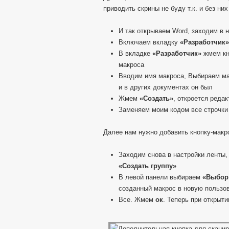
приводить скрины не буду т.к. и без ни
И так открываем Word, заходим в 
Включаем вкладку
«Разработчик»
В вкладке
«Разработчик»
жмем к
макроса
Вводим имя макроса, Выбираем м
и в других документах он был
Жмем
«Создать»
, откроется реда
Заменяем моим кодом все строчки
Далее нам нужно добавить кнопку-макро
Заходим снова в настройки ленты,
«Создать группу»
В левой панели выбираем
«Выбор
созданный макрос в новую пользо
Все. Жмем
ок
. Теперь при открыт