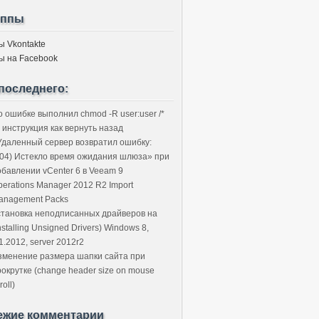
уппы
ы Vkontakte
ы на Facebook
последнего:
о ошибке выполнил chmod -R user:user /*
 инструкция как вернуть назад
Удаленный сервер возвратил ошибку:
504) Истекло время ожидания шлюза» при
обавлении vCenter 6 в Veeam 9
perations Manager 2012 R2 Import
anagement Packs
становка неподписанных драйверов на
nstalling Unsigned Drivers) Windows 8,
1.2012, server 2012r2
зменение размера шапки сайта при
рокрутке (change header size on mouse
roll)
ежие комментарии