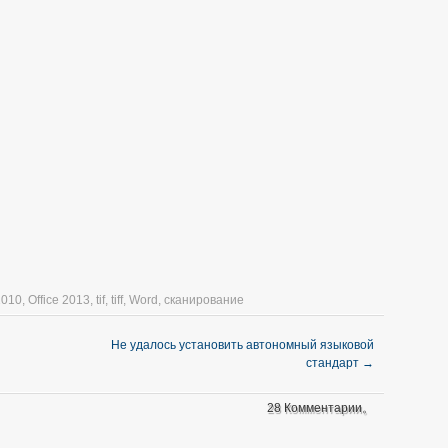
2010
,
Office 2013
,
tif
,
tiff
,
Word
,
сканирование
Не удалось установить автономный языковой
стандарт
→
28 Комментарии。