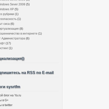
indows Sever 2008
(5)
indows XP
(5)
ез рубрики
(1)
езопасность
(1)
ыт сиса
(6)
иртуализация
(8)
ошенничество в интернете
(1)
т Администратора
(6)
офт
(17)
остинг
(1)
циализация))
пишитесь на RSS по E-mail
ги sysrtfm
й блог на Ya.ru
ы в G+
 в twitter