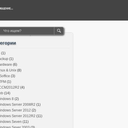
тегории
c
(1)
ackup
(1)
ardware
(6)
nux & Unix
(8)
office
(3)
TFM
(1)
CCM2012R2
(4)
eb
(14)
indows 8
(2)
indows Server 2008R2
(1)
indows Server 2012
(2)
indows Server 2012R2
(11)
indows Seven
(11)
indows Sever 2003
(3)