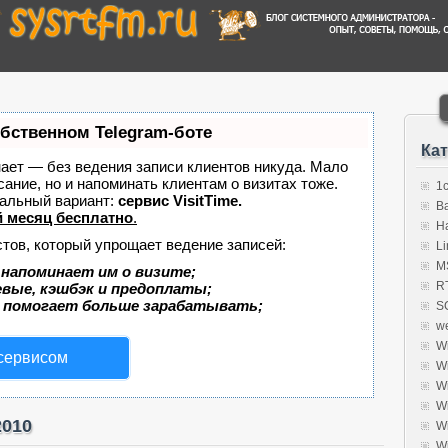
обственном Telegram-боте
Ка
знает — без ведения записи клиентов никуда. Мало
сание, но и напоминать клиентам о визитах тоже.
1
альный вариант:
сервис VisitTime.
B
 месяц бесплатно
.
H
стов, который упрощает ведение записей:
Li
MS
 напоминает им о визите;
R
евые, кэшбэк и предоплаты;
 помогает больше зарабатывать;
S
w
W
 сервисом
W
W
W
2010
W
W