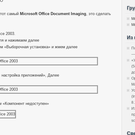
ПО
Гр
а тот самый
Microsoft Office Document Imaging
, это сделать
М
М
ce 2003.
Из 
ля и нажимаем далее
м «Выборочная установка» и жмем далее
П
—
«
(
д
 настройка приложений», Далее
O
M
У
(I
8.
м «Компонент недоступен»
И
п
sc
Св