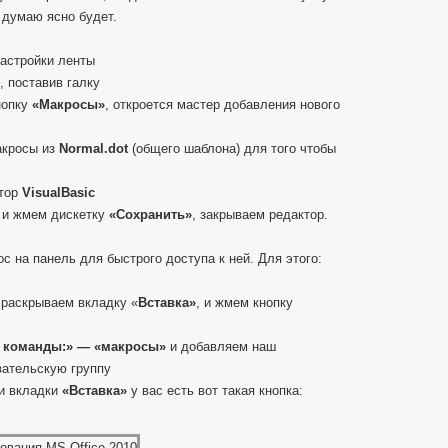
х думаю ясно будет.
настройки ленты
, поставив галку
нопку
«Макросы»
, откроется мастер добавления нового
акросы из
Normal.dot
(общего шаблона) для того чтобы
ктор
VisualBasic
 и жмем дискетку
«Сохранить»
, закрываем редактор.
с на панель для быстрого доступа к ней. Для этого:
 раскрываем вкладку «
Вставка»
, и жмем кнопку
 команды:» — «макросы»
и добавляем наш
вательскую группу
ии вкладки
«Вставка»
у вас есть вот такая кнопка: