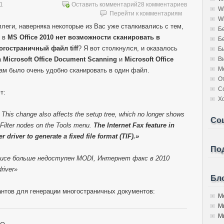
11
Оставить комментарий
28 комментариев
W
Перейти к комментариям
W
леги, наверняка некоторые из Вас уже сталкивались с тем,
Б
о в
MS Office 2010 нет возможности сканировать в
Б
огостраничный файл tiff
? Я вот столкнулся, и оказалось
Б
а
Microsoft Office Document Scanning
и
Microsoft Office
В
М
ам было очень удобно сканировать в один файл.
О
С
т:
Х
 This change also affects the setup tree, which no longer shows
Со
Filter nodes on the Tools menu.
The Internet Fax feature in
 driver to generate a fixed file format (TIF).»
Под
фисе больше недоступен MODI, Интернет факс в 2010
river»
Бло
антов для генерации многостраничных документов:
Мо
М
Мы