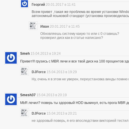
Георгий
20.01.2017 в 11:41
Всем привет ,такая же проблема во время установки Windo
автономный языковой стандарт (установка производилась
Иван
20.01.2017 в 11:45
Обновляешь систему какую то или с 0 ставишь?
проверил диск как в статье написано?
Smeh
15.04.2013 в 19:24
Привет!!! грузись с MBR лечи и все твой диск на 100 процентов зд
DJForce
15.04.2013 в 19:29
Ну, очень я в этом не уверен, переустановка винды помню
Smesh37
15.04.2013 в 20:19
МbR лечил? поверь ты здоровый HDD выкинул, есть прога MBR дел
DJForce
15.04.2013 в 20:21
не здоровый поверь, я его впоследствии викторией тестил