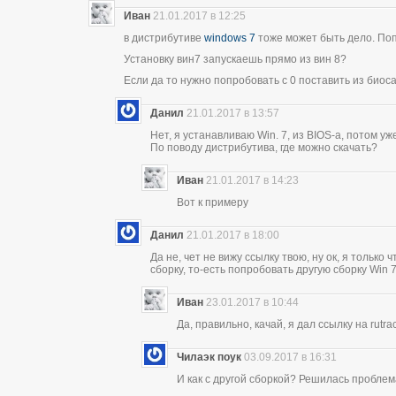
Иван
21.01.2017 в 12:25
в дистрибутиве
windows 7
тоже может быть дело. Попр
Установку вин7 запускаешь прямо из вин 8?
Если да то нужно попробовать с 0 поставить из биос
Данил
21.01.2017 в 13:57
Нет, я устанавливаю Win. 7, из BIOS-а, потом у
По поводу дистрибутива, где можно скачать?
Иван
21.01.2017 в 14:23
Вот к примеру
Данил
21.01.2017 в 18:00
Да не, чет не вижу ссылку твою, ну ок, я только
сборку, то-есть попробовать другую сборку Win 
Иван
23.01.2017 в 10:44
Да, правильно, качай, я дал ссылку на rutr
Чилаэк поук
03.09.2017 в 16:31
И как с другой сборкой? Решилась пробле