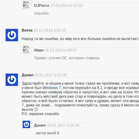
DJForce
15.04.2013 в 20:33
спасибо
Витек
28.12.2016 в 06:10
Народ та же ошибка, но жму ок и все больше ошибок не вылетает,
Иван
28.12.2016 в 08:51
Привет, уточни ОС, которую ставишь
Данил
20.01.2017 в 22:35
Здраствуйте, в общем у меня точно такая же проблема, я вот сижу
у меня был
Windows 7
, потом перешёл на 8.1, и вроде всё нормал
причин скачал семёрку обратно и запустил, и вот уже на этапе Ус
может быть жёсткий диск уже стар и повреждён, но дело в том чт
обратно, и всё было отлично, я вот сижу и думаю, может эта винд
7, даже не знаю… подскажите пожалуйста, скажу сразу я много не 
мысли 🙂
P.S. заранее спасибо
Данил
20.01.2017 в 22:36
..автор моей 8