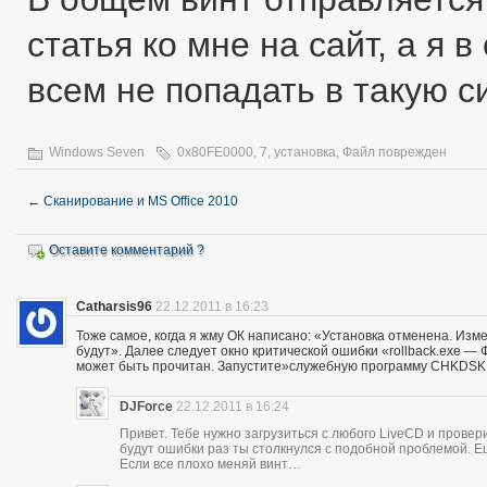
статья ко мне на сайт, а я 
всем не попадать в такую с
Windows Seven
0x80FE0000
,
7
,
установка
,
Файл поврежден
←
Сканирование и MS Office 2010
Оставите комментарий ?
Catharsis96
22.12.2011 в 16:23
Тоже самое, когда я жму ОК написано: «Установка отменена. Из
будут». Далее следует окно критической ошибки «rollback.exe — 
может быть прочитан. Запустите»служебную программу CHKDSK. 
DJForce
22.12.2011 в 16:24
Привет. Тебе нужно загрузиться с любого LiveCD и провер
будут ошибки раз ты столкнулся с подобной проблемой. 
Если все плохо меняй винт…