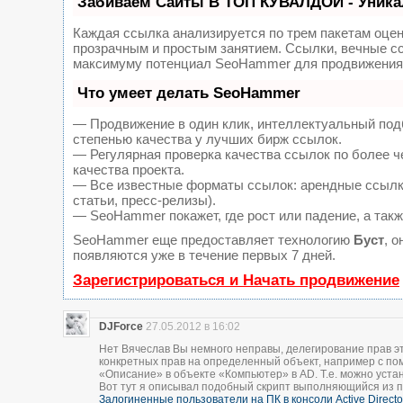
Забиваем Сайты В ТОП КУВАЛДОЙ - Уника
Каждая ссылка анализируется по трем пакетам оце
прозрачным и простым занятием. Ссылки, вечные сс
максимуму потенциал SeoHammer для продвижения 
Что умеет делать SeoHammer
— Продвижение в один клик, интеллектуальный под
степенью качества у лучших бирж ссылок.
— Регулярная проверка качества ссылок по более ч
качества проекта.
— Все известные форматы ссылок: арендные ссылки
статьи, пресс-релизы).
— SeoHammer покажет, где рост или падение, а такж
SeoHammer еще предоставляет технологию
Буст
, 
появляются уже в течение первых 7 дней.
Зарегистрироваться и Начать продвижение
DJForce
27.05.2012 в 16:02
Нет Вячеслав Вы немного неправы, делегирование прав эт
конкретных прав на определенный объект, например с п
«Описание» в объекте «Компьютер» в AD. Т.е. можно уст
Вот тут я описывал подобный скрипт выполняющийся из п
Залогиненные пользователи на ПК в консоли Active Directo