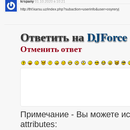
krspany
01.10.2020 в 10:21
http://thf.karsu.uz/index.php?subaction=userinfo&user=osyreryj
Ответить на
DJForce
Отменить ответ
Примечание - Вы можете ис
attributes: