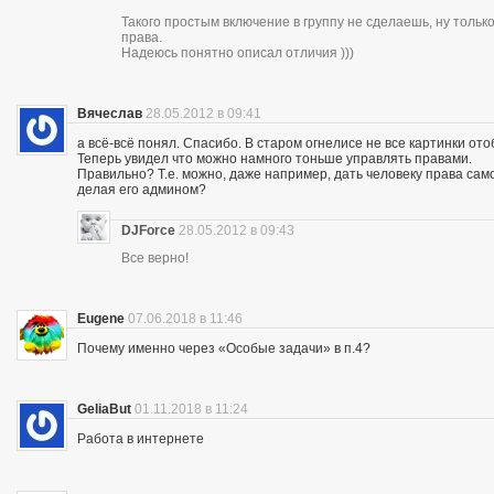
Такого простым включение в группу не сделаешь, ну толь
права.
Надеюсь понятно описал отличия )))
Вячеслав
28.05.2012 в 09:41
а всё-всё понял. Спасибо. В старом огнелисе не все картинки ото
Теперь увидел что можно намного тоньше управлять правами.
Правильно? Т.е. можно, даже например, дать человеку права само
делая его админом?
DJForce
28.05.2012 в 09:43
Все верно!
Eugene
07.06.2018 в 11:46
Почему именно через «Особые задачи» в п.4?
GeliaBut
01.11.2018 в 11:24
Работа в интернете