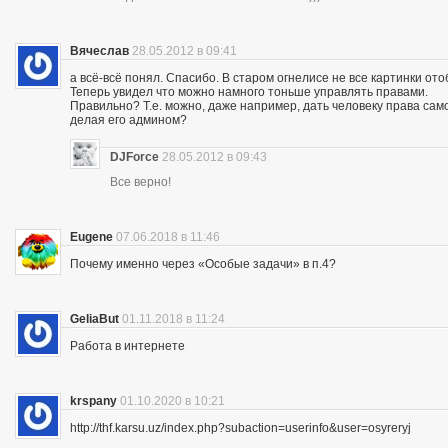
Вячеслав
28.05.2012 в 09:41
а всё-всё понял. Спасибо. В старом огнелисе не все картинки ото
Теперь увидел что можно намного тоньше управлять правами.
Правильно? Т.е. можно, даже например, дать человеку права само
делая его админом?
DJForce
28.05.2012 в 09:43
Все верно!
Eugene
07.06.2018 в 11:46
Почему именно через «Особые задачи» в п.4?
GeliaBut
01.11.2018 в 11:24
Работа в интернете
krspany
01.10.2020 в 10:21
http://thf.karsu.uz/index.php?subaction=userinfo&user=osyreryj