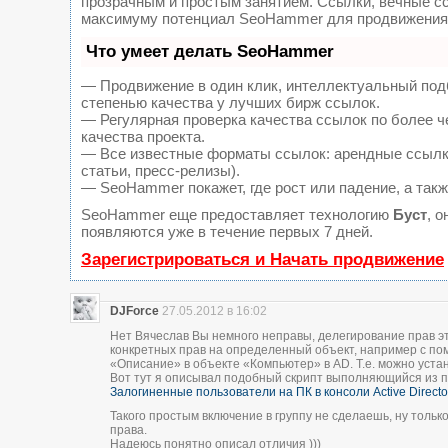
прозрачным и простым занятием. Ссылки, вечные сс
максимуму потенциал SeoHammer для продвижения 
Что умеет делать SeoHammer
— Продвижение в один клик, интеллектуальный под
степенью качества у лучших бирж ссылок.
— Регулярная проверка качества ссылок по более ч
качества проекта.
— Все известные форматы ссылок: арендные ссылки
статьи, пресс-релизы).
— SeoHammer покажет, где рост или падение, а такж
SeoHammer еще предоставляет технологию
Буст
, 
появляются уже в течение первых 7 дней.
Зарегистрироваться и Начать продвижение
DJForce
27.05.2012 в 16:02
Нет Вячеслав Вы немного неправы, делегирование прав эт
конкретных прав на определенный объект, например с п
«Описание» в объекте «Компьютер» в AD. Т.е. можно уст
Вот тут я описывал подобный скрипт выполняющийся из п
Залогиненные пользователи на ПК в консоли Active Directo
Такого простым включение в группу не сделаешь, ну толь
права.
Надеюсь понятно описал отличия )))