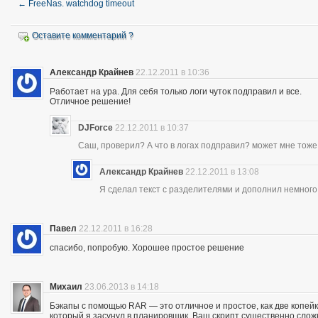
←
FreeNas. watchdog timeout
Оставите комментарий ?
Александр Крайнев
22.12.2011 в 10:36
Работает на ура. Для себя только логи чуток подправил и все.
Отличное решение!
DJForce
22.12.2011 в 10:37
Саш, проверил? А что в логах подправил? может мне тоже
Александр Крайнев
22.12.2011 в 13:08
Я сделал текст с разделителями и дополнил немного.
Павел
22.12.2011 в 16:28
спасибо, попробую. Хорошее простое решение
Михаил
23.06.2013 в 14:18
Бэкапы с помощью RAR — это отличное и простое, как две копейк
который я засунул в планировщик. Ваш скрипт существенно сложне