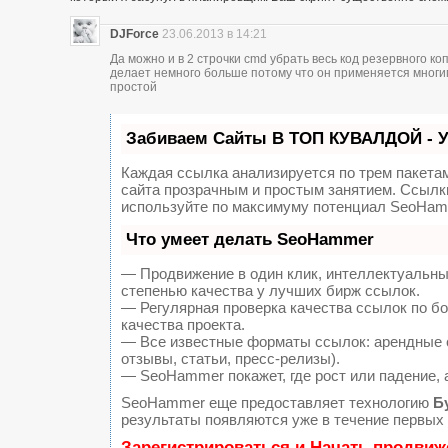
DJForce
23.06.2013 в 14:21
Да можно и в 2 строчки cmd убрать весь код резервного к
делает немного больше потому что он применяется многи
простой
Забиваем Сайты В ТОП КУВАЛДОЙ - 
Каждая ссылка анализируется по трем пакета
сайта прозрачным и простым занятием. Ссылки
используйте по максимуму потенциал SeoHam
Что умеет делать SeoHammer
— Продвижение в один клик, интеллектуальны
степенью качества у лучших бирж ссылок.
— Регулярная проверка качества ссылок по б
качества проекта.
— Все известные форматы ссылок: арендные с
отзывы, статьи, пресс-релизы).
— SeoHammer покажет, где рост или падение, 
SeoHammer еще предоставляет технологию
Б
результаты появляются уже в течение первых 
Зарегистрироваться и Начать продвиж