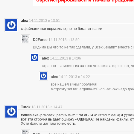
alex
14.11.2013 в 13:51
с файлами все нормально, но не бекапит папки
DJForce
14.11.2013 в 13:59
Видимо Вы что то не так сделали, у Всех бэкапит вместе с
alex
14.11.2013 в 14:06
странно… а может из-за того что архиватор пишет, 
alex
14.11.2013 в 14:22
все нашел в чем проблема!
в строчку set rar_argum=-m0 -dh -ac -ow надо д
Turok
18.11.2013 в 14:47
forfiles.exe /p %back_path% /s /m *.rar /d -14 /c «cmd /c del /q /
вот эта строчка выдаёт ошибку «ОШИБКА: Не найдены файлы, о
Хотя файлы .rar там точно есть.