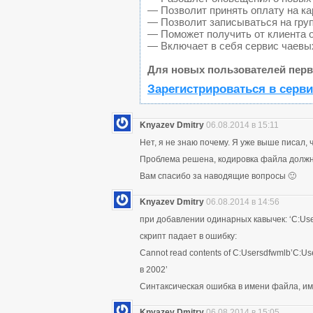
— Позволит принять оплату на ка
— Позволит записываться на гру
— Поможет получить от клиента о
— Включает в себя сервис чаевы
Для новых пользователей перв
Зарегистрироваться в серви
Knyazev Dmitry
06.08.2014 в 15:11
Нет, я не знаю почему. Я уже выше писал, 
Проблема решена, кодировка файла должн
Вам спасибо за наводящие вопросы 🙂
Knyazev Dmitry
06.08.2014 в 14:56
при добавлении одинарных кавычек: ‘C:Us
скрипт падает в ошибку:
Cannot read contents of C:Usersdfwmlb’C:
в 2002’
Синтаксическая ошибка в имени файла, им
Knyazev Dmitry
06.08.2014 в 15:05