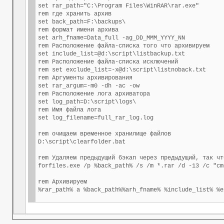
set rar_path="C:\Program Files\WinRAR\rar.exe"

rem где хранить архив

set back_path=F:\backups\

rem формат имени архива

set arh_fname=Data_full -ag_DD_MMM_YYYY_NN

rem Расположение файла-списка того что архивируем

set include_list=@d:\script\listbackup.txt

rem Расположение файла-списка исключений

rem set exclude_list=-x@d:\script\listnoback.txt

rem Аргументы архивирования

set rar_argum=-m0 -dh -ac -ow

rem Расположение лога архиватора

set log_path=D:\script\logs\

rem Имя файла лога

set log_filename=full_rar_log.log

rem очищаем временное хранилище файлов

D:\script\clearfolder.bat

rem Удаляем предыдущий бэкап через предыдущий, так чт
forfiles.exe /p %back_path% /s /m *.rar /d -13 /c "cm
rem Архивируем

%rar_path% a %back_path%%arh_fname% %include_list% %e