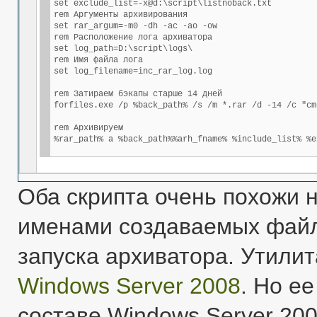
set exclude_list=-x@d:\script\listnoback.txt

rem Аргументы архивирования

set rar_argum=-m0 -dh -ac -ao -ow

rem Расположение лога архиватора

set log_path=D:\script\logs\

rem Имя файла лога

set log_filename=inc_rar_log.log

rem Затираем бэкапы старше 14 дней

forfiles.exe /p %back_path% /s /m *.rar /d -14 /c "cm
rem Архивируем

%rar_path% a %back_path%%arh_fname% %include_list% %e
Оба скрипта очень похожи н
именами создаваемых файло
запуска архиватора. Утилита
Windows Server 2008
. Но е
составе Windows Server 200