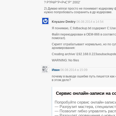
? Р?РёР°Р+РчС’Р° 2002′
2) Думаю winrar просто не понимает кодировку
нужно попробовать сохранить в др кодировке.
Knyazev Dmitry
06.08.2014 в 14:54
Я понимаю, C:listbackup.txt содержит C:U
Файл перекодирован в OEM-866 в соответств
помогал).
Скрипт отрабатывает нормально, но по сути
архивирования:
Creating archive \192.168.0.223asubackupst
WARNING: No files
Иван
06.08.2014 в 15:09
почему в выводе ошибке путь пишется как 
в этом дело?
Сервис онлайн-записи на с
Попробуйте сервис онлайн-записи 
— Разгрузит мастера, специалист
— Позволит гибко управлять расп
— Разошлет оповещения о новых 