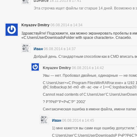
DJForce
18.11.2013 в 17:41
Эта строчка ищет файлы rar старше 14 дней. Возможно в э
Knyazev Dmitry
06.08.2014 в 14:34
Здравствуйте! Подскажите, как можно экранировать пробелы в им
«C:UsersUserDownloadsFolder with space characters». Спасибо.
Иван
06.08.2014 в 14:37
Добрый день. Стандартным способом как в CMD вписать в
Knyazev Dmitry
06.08.2014 в 14:42
Увы — нет. Пробовал двойные, одинарные — не помо
C:UsersUser>»C:Program FilesWinRARrar.exe» a \192
@C:listbackup.txt -m0 -dh -ac -ow -r 1>>C:logsbackup2
Cannot read contents of C:UsersUser’C:UsersUserDo
? Р?РёР°Р+РчС’Р° 2002′
Синтаксическая ошибка в имени файла, имени папки 
Иван
06.08.2014 в 14:45
1) мне кажется вы сами еще ошибку допустили: 
C:UsersUser’C:UsersUserDownloadsР РчР?РёС?