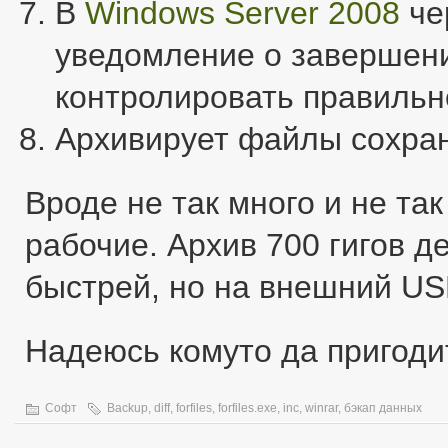
В
Windows Server 2008
че
уведомление о завершени
контролировать правильн
Архивирует файлы сохра
Вроде не так много и не так
рабочие. Архив 700 гигов д
быстрей, но на внешний US
Надеюсь комуто да пригоди
Софт
Backup
,
diff
,
forfiles
,
forfiles.exe
,
inc
,
winrar
,
бэкап данных