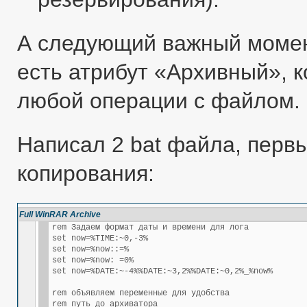
А следующий важный момент
есть атрибут «Архивный», 
любой операции с файлом.
Написал 2 bat файла, перв
копирования:
Full WinRAR Archive
rem Задаем формат даты и времени для лога

set now=%TIME:~0,-3%

set now=%now::=%

set now=%now: =0%

set now=%DATE:~-4%%DATE:~3,2%%DATE:~0,2%_%now%

rem объявляем переменные для удобства

rem путь до архиватора
