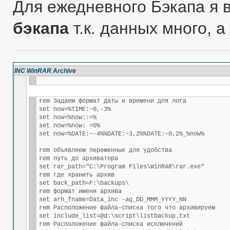
Для ежедневного Бэкапа я
бэкапа
т.к. данных много, а
INC WinRAR Archive
rem Задаем формат даты и времени для лога

set now=%TIME:~0,-3%

set now=%now::=%

set now=%now: =0%

set now=%DATE:~-4%%DATE:~3,2%%DATE:~0,2%_%now%

rem объявляем переменные для удобства

rem путь до архиватора

set rar_path="C:\Program Files\WinRAR\rar.exe"

rem где хранить архив

set back_path=F:\backups\

rem формат имени архива

set arh_fname=Data_inc -ag_DD_MMM_YYYY_NN

rem Расположение файла-списка того что архивируем

set include_list=@d:\script\listbackup.txt

rem Расположение файла-списка исключений
