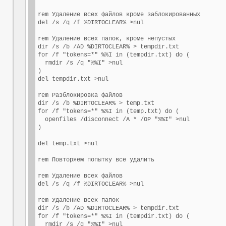
rem Удаление всех файлов кроме заблокированных

del /s /q /f %DIRTOCLEAR% >nul

rem Удаление всех папок, кроме непустых

dir /s /b /AD %DIRTOCLEAR% > tempdir.txt

for /f "tokens=*" %%I in (tempdir.txt) do (

  rmdir /s /q "%%I" >nul

)

del tempdir.txt >nul

rem Разблокировка файлов

dir /s /b %DIRTOCLEAR% > temp.txt

for /f "tokens=*" %%I in (temp.txt) do (

  openfiles /disconnect /A * /OP "%%I" >nul

)

del temp.txt >nul

rem Повторяем попытку все удалить

rem Удаление всех файлов

del /s /q /f %DIRTOCLEAR% >nul

rem Удаление всех папок

dir /s /b /AD %DIRTOCLEAR% > tempdir.txt

for /f "tokens=*" %%I in (tempdir.txt) do (

  rmdir /s /q "%%I" >nul
