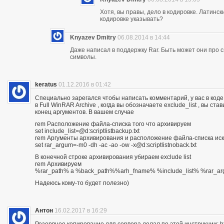
Хотя, вы правы, дело в кодировке. Латинс
кодировке указывать?
Knyazev Dmitry
06.08.2014 в 14:44
Даже написал в поддержку Rar. Быть может они про 
символы.
keratus
01.12.2016 в 01:42
Специально зарегался чтобы написать комментарий, у вас в коде
в Full WinRAR Archive , когда вы обозначаете exclude_list , вы ст
конец аргументов. В вашем случае
rem Расположение файла-списка того что архивируем
set include_list=@d:scriptlistbackup.txt
rem Аргументы архивирования и расположение файла-списка ис
set rar_argum=-m0 -dh -ac -ao -ow -x@d:scriptlistnoback.txt
В конечной строке архивирования убираем exclude list
rem Архивируем
%rar_path% a %back_path%%arh_fname% %include_list% %rar_
Надеюсь кому-то будет полезно)
Антон
16.02.2017 в 16:29
Резервное копирование для сервера делал по этой инструкции: http