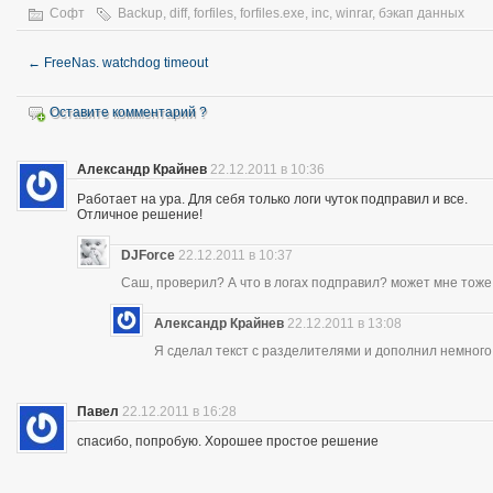
Софт
Backup
,
diff
,
forfiles
,
forfiles.exe
,
inc
,
winrar
,
бэкап данных
←
FreeNas. watchdog timeout
Оставите комментарий ?
Александр Крайнев
22.12.2011 в 10:36
Работает на ура. Для себя только логи чуток подправил и все.
Отличное решение!
DJForce
22.12.2011 в 10:37
Саш, проверил? А что в логах подправил? может мне тоже
Александр Крайнев
22.12.2011 в 13:08
Я сделал текст с разделителями и дополнил немного.
Павел
22.12.2011 в 16:28
спасибо, попробую. Хорошее простое решение