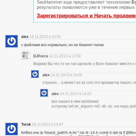
SeoHammer еще предоставляет технологию
Б
результаты появляются уже в течение первых 
Зарегистрироваться и Начать продвиж
alex
14.11.2013 в 13:51
с файлами все нормально, но не бекапит папки
DJForce
14.11.2013 в 13:59
Видимо Вы что то не так сделали, у Всех бэкапит вместе с
alex
14.11.2013 в 14:06
странно… а может из-за того что архиватор пишет, 
alex
14.11.2013 в 14:22
все нашел в чем проблема!
в строчку set rar_argum=-m0 -dh -ac -ow надо д
Turok
18.11.2013 в 14:47
forfiles.exe /p %back_path% /s /m *.rar /d -14 /c «cmd /c del /q /