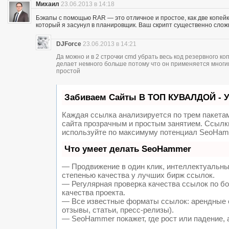
Михаил
23.06.2013 в 14:18
Бэкапы с помощью RAR — это отличное и простое, как две копейк
который я засунул в планировщик. Ваш скрипт существенно сложне
DJForce
23.06.2013 в 14:21
Да можно и в 2 строчки cmd убрать весь код резервного к
делает немного больше потому что он применяется многи
простой
Забиваем Сайты В ТОП КУВАЛДОЙ - 
Каждая ссылка анализируется по трем пакета
сайта прозрачным и простым занятием. Ссылки
используйте по максимуму потенциал SeoHam
Что умеет делать SeoHammer
— Продвижение в один клик, интеллектуальны
степенью качества у лучших бирж ссылок.
— Регулярная проверка качества ссылок по б
качества проекта.
— Все известные форматы ссылок: арендные с
отзывы, статьи, пресс-релизы).
— SeoHammer покажет, где рост или падение, 