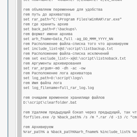
set now=%DATE:~-4%%DATE:~3,2%%DATE:~0,2%_%now%

rem объявляем переменные для удобства

rem путь до архиватора

set rar_path="C:\Program Files\WinRAR\rar.exe"

rem где хранить архив

set back_path=F:\backups\

rem формат имени архива

set arh_fname=Data_full -ag_DD_MMM_YYYY_NN

rem Расположение файла-списка того что архивируем

set include_list=@d:\script\listbackup.txt

rem Расположение файла-списка исключений

rem set exclude_list=-x@d:\script\listnoback.txt

rem Аргументы архивирования

set rar_argum=-m0 -dh -ac -ow

rem Расположение лога архиватора

set log_path=D:\script\logs\

rem Имя файла лога

set log_filename=full_rar_log.log

rem очищаем временное хранилище файлов

D:\script\clearfolder.bat

rem Удаляем предыдущий бэкап через предыдущий, так чт
forfiles.exe /p %back_path% /s /m *.rar /d -13 /c "cm
rem Архивируем

%rar_path% a %back_path%%arh_fname% %include_list% %e