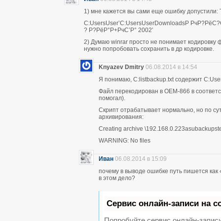
1) мне кажется вы сами еще ошибку допустили: 
C:UsersUser’C:UsersUserDownloadsР РчР?РёС?
? Р?РёР°Р+РчС’Р° 2002′
2) Думаю winrar просто не понимает кодировку
нужно попробовать сохранить в др кодировке.
Knyazev Dmitry
06.08.2014 в 14:54
Я понимаю, C:listbackup.txt содержит C:U
Файл перекодирован в OEM-866 в соответств
помогал).
Скрипт отрабатывает нормально, но по сути
архивирования:
Creating archive \192.168.0.223asubackupst
WARNING: No files
Иван
06.08.2014 в 15:09
почему в выводе ошибке путь пишется как 
в этом дело?
Сервис онлайн-записи на с
Попробуйте сервис онлайн-записи 