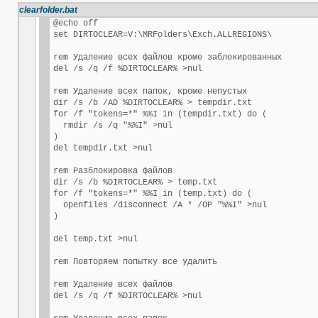
clearfolder.bat
@echo off

set DIRTOCLEAR=V:\MRFolders\Exch.ALLREGIONS\

rem Удаление всех файлов кроме заблокированных

del /s /q /f %DIRTOCLEAR% >nul

rem Удаление всех папок, кроме непустых

dir /s /b /AD %DIRTOCLEAR% > tempdir.txt

for /f "tokens=*" %%I in (tempdir.txt) do (

  rmdir /s /q "%%I" >nul

)

del tempdir.txt >nul

rem Разблокировка файлов

dir /s /b %DIRTOCLEAR% > temp.txt

for /f "tokens=*" %%I in (temp.txt) do (

  openfiles /disconnect /A * /OP "%%I" >nul

)

del temp.txt >nul

rem Повторяем попытку все удалить

rem Удаление всех файлов

del /s /q /f %DIRTOCLEAR% >nul
