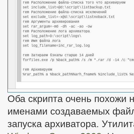
rem Расположение файла-списка того что архивируем

set include_list=@d:\script\listbackup.txt

rem Расположение файла-списка исключений

set exclude_list=-x@d:\script\listnoback.txt

rem Аргументы архивирования

set rar_argum=-m0 -dh -ac -ao -ow

rem Расположение лога архиватора

set log_path=D:\script\logs\

rem Имя файла лога

set log_filename=inc_rar_log.log

rem Затираем бэкапы старше 14 дней

forfiles.exe /p %back_path% /s /m *.rar /d -14 /c "cm
rem Архивируем

%rar_path% a %back_path%%arh_fname% %include_list% %e
Оба скрипта очень похожи н
именами создаваемых файло
запуска архиватора. Утилита