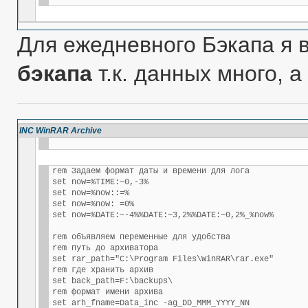
Для ежедневного Бэкапа я
бэкапа
т.к. данных много, а
INC WinRAR Archive
rem Задаем формат даты и времени для лога

set now=%TIME:~0,-3%

set now=%now::=%

set now=%now: =0%

set now=%DATE:~-4%%DATE:~3,2%%DATE:~0,2%_%now%

rem объявляем переменные для удобства

rem путь до архиватора

set rar_path="C:\Program Files\WinRAR\rar.exe"

rem где хранить архив

set back_path=F:\backups\

rem формат имени архива

set arh_fname=Data_inc -ag_DD_MMM_YYYY_NN
