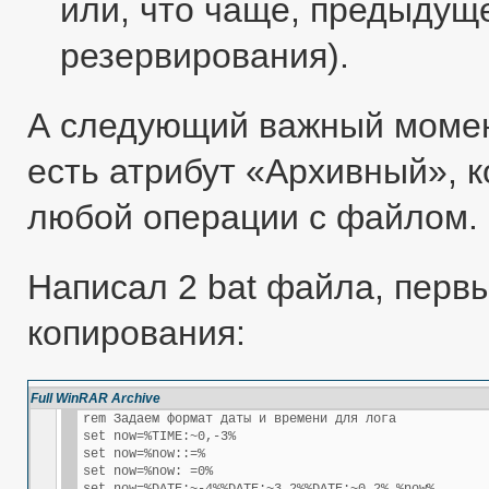
или, что чаще, предыдущ
резервирования).
А следующий важный момент
есть атрибут «Архивный», 
любой операции с файлом.
Написал 2 bat файла, перв
копирования:
Full WinRAR Archive
rem Задаем формат даты и времени для лога

set now=%TIME:~0,-3%

set now=%now::=%

set now=%now: =0%
