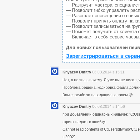
— Разгрузит мастера, специалист
— Позволит гибко управлять расп
— Разошлет оповещения о новых 
— Позволит принять оплату на ка
— Позволит записываться на гру
— Поможет получить от клиента о
— Включает в себя сервис чаевы
Для новых пользователей перв
Зарегистрироваться в серви
Knyazev Dmitry
06.08.2014 в 15:11
Нет, я не знаю почему. Я уже выше писал, 
Проблема решена, кодировка файла должн
Вам спасибо за наводящие вопросы 🙂
Knyazev Dmitry
06.08.2014 в 14:56
при добавлении одинарных кавычек: ‘C:Us
скрипт падает в ошибку:
Cannot read contents of C:Usersdfwmlb’C:
в 2002’