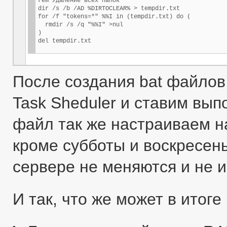
rem Удаление всех папок

dir /s /b /AD %DIRTOCLEAR% > tempdir.txt

for /f "tokens=*" %%I in (tempdir.txt) do (

  rmdir /s /q "%%I" >nul

)

del tempdir.txt
После создания bat файлов
Task Sheduler и ставим вып
файл так же настраиваем н
кроме субботы и воскресенья
сервере не меняются и не 
И так, что же может в итоге