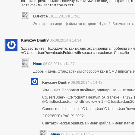
вот эта строчка выдаёт ошибку «ОШИБКА: Не найдены файлы, о
Хотя файлы .rar там точно есть.
DJForce
18.11.2013 в 17:41
Эта строчка ищет файлы rar старше 14 дней. Возможно в э
Knyazev Dmitry
06.08.2014 в 14:34
Здравствуйте! Подскажите, как можно экранировать пробелы в им
«C:UsersUserDownloadsFolder with space characters». Спасибо.
Иван
06.08.2014 в 14:37
Добрый день. Стандартным способом как в CMD вписать в
Knyazev Dmitry
06.08.2014 в 14:42
Увы — нет. Пробовал двойные, одинарные — не помо
C:UsersUser>»C:Program FilesWinRARrar.exe» a \192
@C:listbackup.txt -m0 -dh -ac -ow -r 1>>C:logsbackup2
Cannot read contents of C:UsersUser’C:UsersUserDo
? Р?РёР°Р+РчС’Р° 2002′
Синтаксическая ошибка в имени файла, имени папки 
Иван
06.08.2014 в 14:45