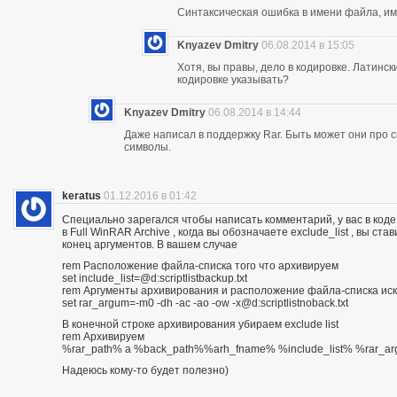
Синтаксическая ошибка в имени файла, им
Knyazev Dmitry
06.08.2014 в 15:05
Хотя, вы правы, дело в кодировке. Латинс
кодировке указывать?
Knyazev Dmitry
06.08.2014 в 14:44
Даже написал в поддержку Rar. Быть может они про 
символы.
keratus
01.12.2016 в 01:42
Специально зарегался чтобы написать комментарий, у вас в коде
в Full WinRAR Archive , когда вы обозначаете exclude_list , вы ст
конец аргументов. В вашем случае
rem Расположение файла-списка того что архивируем
set include_list=@d:scriptlistbackup.txt
rem Аргументы архивирования и расположение файла-списка ис
set rar_argum=-m0 -dh -ac -ao -ow -x@d:scriptlistnoback.txt
В конечной строке архивирования убираем exclude list
rem Архивируем
%rar_path% a %back_path%%arh_fname% %include_list% %rar_
Надеюсь кому-то будет полезно)