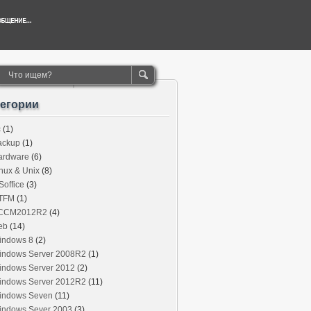
тегории
c
(1)
ackup
(1)
ardware
(6)
nux & Unix
(8)
office
(3)
TFM
(1)
CCM2012R2
(4)
eb
(14)
indows 8
(2)
indows Server 2008R2
(1)
indows Server 2012
(2)
indows Server 2012R2
(11)
indows Seven
(11)
indows Sever 2003
(3)