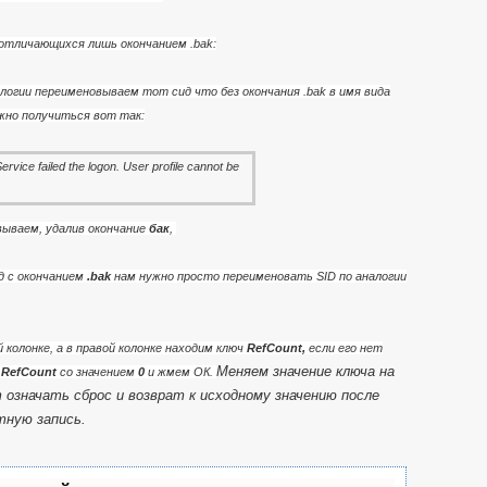
а отличающихся лишь окончанием .bak:
логии переименовываем тот сид что без окончания .bak в имя вида
жно получиться вот так:
ываем, удалив окончание
бак
,
ид с окончанием
.bak
нам нужно просто переименовать SID по аналогии
й колонке, а в правой колонке находим ключ
RefCount,
если его нет
Меняем значение ключа на
м
RefCount
со значением
0
и жмем ОК
.
 означать сброс и возврат к исходному значению после
тную запись
.