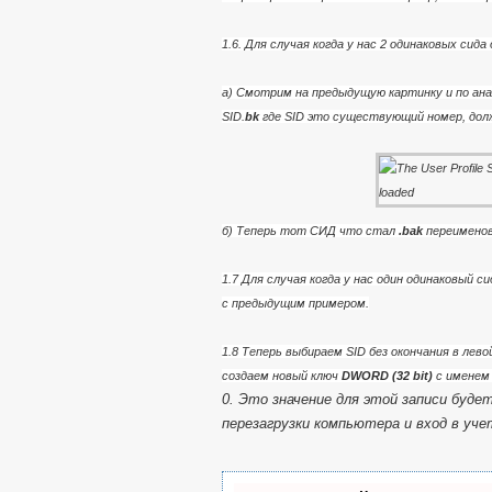
1.6. Для случая когда у нас 2 одинаковых сид
a) Смотрим на предыдущую картинку и по ана
SID.
bk
где SID это существующий номер, дол
б) Теперь тот СИД что стал
.bak
переименов
1.7 Для случая когда у нас один одинаковый с
с предыдущим примером.
1.8 Теперь выбираем SID без окончания в лево
создаем новый ключ
DWORD (32 bit)
с имене
0.
Это значение для этой записи будет
перезагрузки компьютера и вход в уче