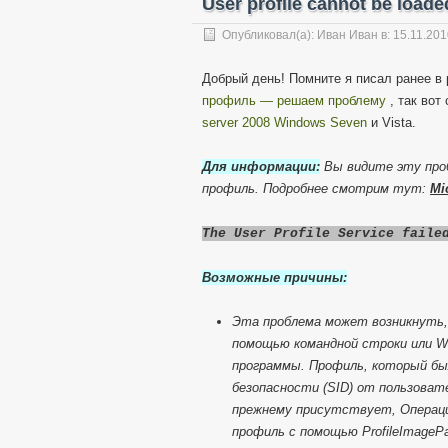
User profile cannot be loade
Опубликовал(а):
Иван Иван
в: 15.11.20
Добрый день! Помните я писал ранее в
профиль — решаем проблему
, так вот
server 2008
Windows Seven
и Vista.
Для информации:
Вы видите эту проб
профиль. Подробнее смотрим тут:
Mi
The User Profile Service faile
Возможные причины:
Эта проблема может возникнуть,
помощью командной строки или Wi
программы. Профиль, который бы
безопасности (SID) от пользоват
прежнему присутствует, Операци
профиль с помощью ProfileImagePa