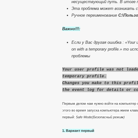
несуществующий путь. В итоге п
Эта проблема может возникать с
Ручное переименование
C:\Польз
Важно!!!:
Если у Вас другая ошибка : «Your us
on with a temporary profile.» то
проблемы
Your user profile was not load
temporary profile.
Changes you make to this profi
the event log for details or c
Первым делом нам нужно войти на компьютер с
этого во время запуска компьютера жмем клав
первый:
Safe Mode(Безопасный режим)
1. Вариант первый