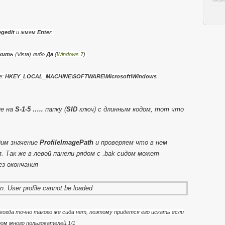
gedit
и жмем
Enter
.
жить
(Vista) либо
Да
(
Windows 7
).
е:
HKEY_LOCAL_MACHINE\SOFTWARE\Microsoft\Windows
ие на
S-1-5 …..
папку (
SID
ключ) с длинным кодом, тот что
дим значение
ProfileImagePath
и проверяем что в нем
. Так же в левой панели рядом с .bak сидом может
з окончания
огда точно такого же сида нет, поэтому придется его искать если
ом много пользователей.1/1