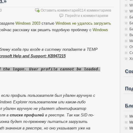
d.»
W
10
Оставить комментарий
114 комментариев
W
Перейти к комментариям
Б
 разделе
Windows 2003
статью
Windows не удалось загрузить
Б
Б
 сейчас расскажу как решить подобную проблему с
Windows
В
М
О
лему когда при входе в систему попадаете в TEMP
С
crosoft Help and Support: KB947215
Х
d the logon. User profile cannot be loaded.
Со
Под
 если профиль пользователя был удален вручную с
ndows Explorer пользователем или каким-либо
Бло
л удален вручную не удаляет идентификатор
еля в
списке профилей
в реестре. Так как SID по-
Мо
онка будет по-прежнему пытаться загрузить
М
th значения в реестре, но оно указывает уже на
Мы