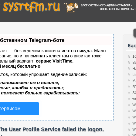
обственном Telegram-боте
Ка
знает — без ведения записи клиентов никуда. Мало
сание, но и напоминать клиентам о визитах тоже.
1
альный вариант:
сервис VisitTime.
B
 месяц бесплатно
.
H
стов, который упрощает ведение записей:
Li
MS
 напоминает им о визите;
R
евые, кэшбэк и предоплаты;
 помогает больше зарабатывать;
S
w
W
 сервисом
W
W
W
 User Profile Service failed the logon.
W
W