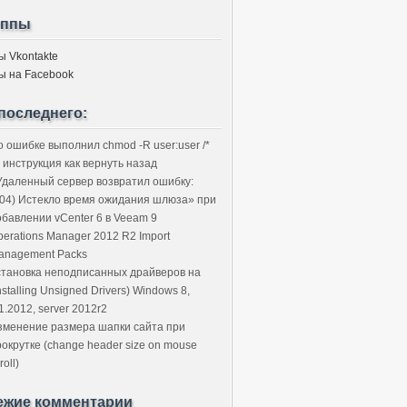
уппы
ы Vkontakte
ы на Facebook
последнего:
о ошибке выполнил chmod -R user:user /*
 инструкция как вернуть назад
Удаленный сервер возвратил ошибку:
504) Истекло время ожидания шлюза» при
обавлении vCenter 6 в Veeam 9
perations Manager 2012 R2 Import
anagement Packs
становка неподписанных драйверов на
nstalling Unsigned Drivers) Windows 8,
1.2012, server 2012r2
зменение размера шапки сайта при
рокрутке (change header size on mouse
roll)
ежие комментарии