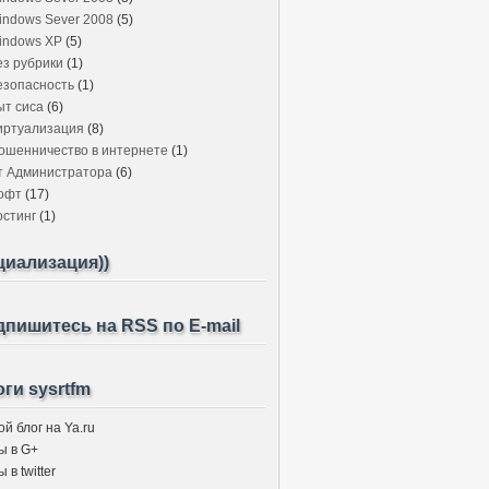
indows Sever 2008
(5)
indows XP
(5)
ез рубрики
(1)
езопасность
(1)
ыт сиса
(6)
иртуализация
(8)
ошенничество в интернете
(1)
т Администратора
(6)
офт
(17)
остинг
(1)
циализация))
пишитесь на RSS по E-mail
ги sysrtfm
й блог на Ya.ru
ы в G+
 в twitter