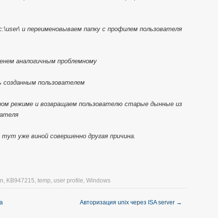
c:\user\ и переименовываем папку с профилем пользователя
именем аналогичным проблемному
вь созданным пользователем
чном режиме и возвращаем пользователю старые дынные из
вателя
г тут уже виной совершенно другая причина.
on
,
KB947215
,
temp
,
user profile
,
Windows
а
Авторизация unix через ISA server
→