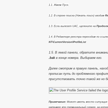
1.1. Жмем Пуск.
1.2. В строке поиска (Начать поиск) вводим
Re
1.3. Если вылезет UAC, щелкните на
Продол
1.4. В Редакторе реестра переходим по ссылк
NT\CurrentVersion\ProfileList
1.5. В левой панели, обратите вниман
.bak
в конце номера. Выбираем его.
Далее смотрим в правую панель, нахо
прописан путь до проблемного профиля
присутствовать точно такой же но бе
Примечание:
Может иметь место ситуация к
например это терминальный сервер, на котор