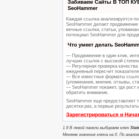
Забиваем Сайты В ТОП КУ
SeoHammer
Каждая ссылка анализируется по
SeoHammer делает продвижение 
вечные ссылки, статьи, упоминан
потенциал SeoHammer для продв
Что умеет делать SeoHamm
— Продвижение в один клик, инт
лучших ссылок с высокой степен
— Регулярная проверка качества 
ежедневный пересчет показателей
— Все известные форматы ссылок
(упоминания, мнения, отзывы, ста
— SeoHammer покажет, где рост и
обратить внимание.
SeoHammer еще предоставляет 
десятки раз, а первые результат
Зарегистрироваться и Нача
1.9 В левой панели выбираем ключ
Stat
Меняем значение ключа на 0. По аналог