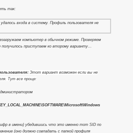
еть так:
резагружаем компьютер в обычном режиме. Проверяем
е получилось приступаем ко второму варианту…
 пользователя:
Этот вариант возможен если вы не
ля. Тут все проще:
 администратором
EY_LOCAL_MACHINE\SOFTWARE\Microsoft\Windows
цифр в имени) убедившись что это именно тот SID по
начение (оно должно совпадать с папкой профиля