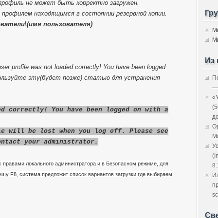
рофиль не может быть корректно загружен.
Гр
 профилем находящимся в состоянии резервной копии.
ователи\(имя пользователя)
.
М
М
Из 
er profile was not loaded correctly! You have been logged
 используйте эту(будет позже) статью для устранения
П
—
«
(
ed correctly! You have been logged on with a
д
O
le will be lost when you log off. Please see
M
ontact your administrator.
У
(I
 правами локального администратора и в Безопасном режиме, для
8.
ишу F8, система предложит список вариантов загрузки где выбираем
И
п
sc
Св