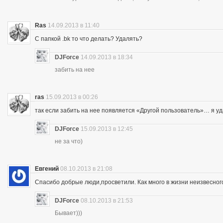
Ras
14.09.2013 в 11:40
С папкой .bk то что делать? Удалять?
DJForce
14.09.2013 в 18:34
забить на нее
ras
15.09.2013 в 00:26
так если забить на нее появляется «Другой пользователь»… я уд
DJForce
15.09.2013 в 12:45
не за что)
Евгений
08.10.2013 в 21:08
Спасибо добрые люди,просветили. Как много в жизни неизвесног
DJForce
08.10.2013 в 21:53
Бывает)))