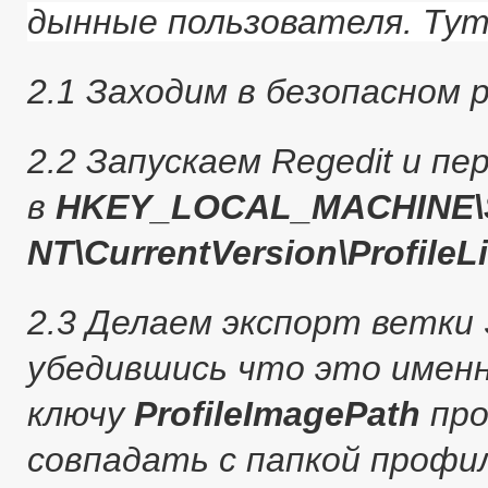
дынные пользователя. Тут
2.1 Заходим в безопасном
2.2 Запускаем Regedit и пе
в
HKEY_LOCAL_MACHINE\S
NT\CurrentVersion\ProfileLi
2.3 Делаем экспорт ветки 
убедившись что это именн
ключу
ProfileImagePath
про
совпадать с папкой профи