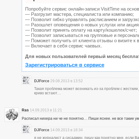
Попробуйте сервис онлайн-записи VisitTime на основ
— Разгрузит мастера, специалиста или компанию;
— Позволит гибко управлять расписанием и загрузк
— Разошлет оповещения о новых услугах или акция
— Позволит принять оплату на карту/кошелек/счет;
— Позволит записываться на групповые и персонал
— Поможет получить от клиента отзывы о визите к 
— Включает в себя сервис чаевых.
Для новых пользователей первый месяц беспла
Зарегистрироваться в сервисе
DJForce
29.08.2013 в 13:52
Такая проблема может возникать из-за проблем с жестки
криво встают…
Ras
14.09.2013 в 11:21
Расписал нихера ни че не понятно… Пиши яснее. не все такие у
DJForce
14.09.2013 в 18:34
я не журналист а сисадмин, пишу как понятно мне, если 