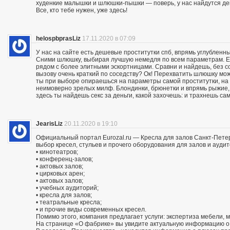
худенкие малышки и шлюшки-пышки — поверь, у нас найдутся дев
Все, кто тебе нужен, уже здесь!
helospbprasLiz
17.11.2020 в 07:09
У нас на сайте есть дешевые проститутки спб, впрямь углубленны
Сними шлюшку, выбирая лучшую немедля по всем параметрам. Ес
рядом с более элитными эскортницами. Сравни и найдешь, без со
вызову очень краткий по соседству? Ок! Перехватить шлюшку м
ты при выборе опираешься на параметры самой проститутки, на
неимоверно зрелых милф. Блондинки, брюнетки и впрямь рыжие,
здесь ты найдешь секс за деньги, какой захочешь: и трахнешь сам
JearisLiz
20.11.2020 в 19:10
Официальный портал Eurozal.ru — Кресла для залов Санкт-Пете
выбор кресел, стульев и прочего оборудования для залов и ауди
• кинотеатров;
• конференц-залов;
• актовых залов;
• цирковых арен;
• актовых залов;
• учебных аудиторий;
• кресла для залов;
• театральные кресла;
• и прочие виды современных кресел.
Помимо этого, компания предлагает услуги: экспертиза мебели, 
На странице «О фабрике» вы увидите актуальную информацию о 