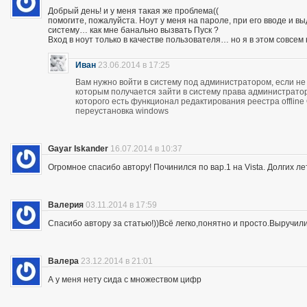
Добрый день! и у меня такая же проблема((
помогите, пожалуйста. Ноут у меня на пароле, при его вводе и 
систему… как мне банально вызвать Пуск ?
Вход в ноут только в качестве пользователя… но я в этом совсем
Иван
23.06.2014 в 17:25
Вам нужно войти в систему под администратором, если не 
которым получается зайти в систему права администратор
которого есть функционал редактирования реестра offline
переустановка windows
Gayar Iskander
16.07.2014 в 10:37
Огромное спасибо автору! Починился по вар.1 на Vista. Долгих ле
Валерия
03.11.2014 в 17:59
Спасибо автору за статью!))Всё легко,понятно и просто.Выручил
Валера
23.12.2014 в 21:01
А у меня нету сида с множеством цифр