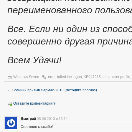
переименованного пользо
Все. Если ни один из спос
совершенно другая причина
Всем Удачи!
Windows Seven
error
,
failed the logon
,
KB947215
,
temp
,
user profile
,
←
Осенний призыв в армию 2010 (методика прогноз)
Оставите комментарий ?
Дмитрий
08.06.2013 в 16:14
Огромное спасибо!