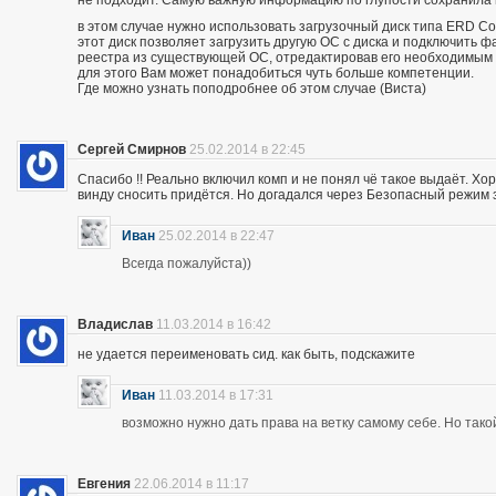
не подходит. Самую важную информацию по глупости сохранила
в этом случае нужно использовать загрузочный диск типа ERD 
этот диск позволяет загрузить другую ОС с диска и подключить ф
реестра из существующей ОС, отредактировав его необходимым
для этого Вам может понадобиться чуть больше компетенции.
Где можно узнать поподробнее об этом случае (Виста)
Сергей Смирнов
25.02.2014 в 22:45
Спасибо !! Реально включил комп и не понял чё такое выдаёт. Хор
винду сносить придётся. Но догадался через Безопасный режим з
Иван
25.02.2014 в 22:47
Всегда пожалуйста))
Владислав
11.03.2014 в 16:42
не удается переименовать сид. как быть, подскажите
Иван
11.03.2014 в 17:31
возможно нужно дать права на ветку самому себе. Но так
Евгения
22.06.2014 в 11:17