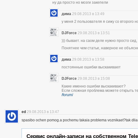
ну да просто но мозги закепели
дима
29.08.2013 в 13:49
у меня 2 пользователя я сижу со второго н
DJForce
29.08.2013 в 13:51
))) бывает. на саом деле нужно просто сид,
Понятнее чем статье, наверное не объясн
дима
29.08.2013 в 13:58
постоянные ошибки выскакивают
DJForce
29.08.2013 в 15:08
Какие именно ошибки выскакивают?
Если сложная проблема можете открыть те
/forum/
ed
29.08.2013 в 13:47
spasibo ochen pomog.a pochemu takaia problema voznikaet?tak dlia 
Сервис онлайн-записи на собственном Tel