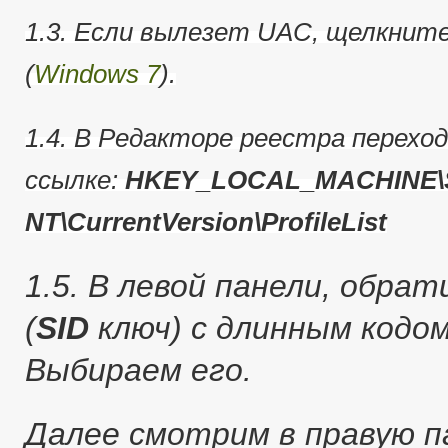
1.3. Если вылезет UAC, щелкнит
(
Windows 7
).
1.4. В Редакторе реестра перехо
ссылке:
HKEY_LOCAL_MACHINE\S
NT\CurrentVersion\ProfileList
1.5. В левой панели, обра
(
SID
ключ) с длинным кодо
Выбираем его.
Далее смотрим в правую п