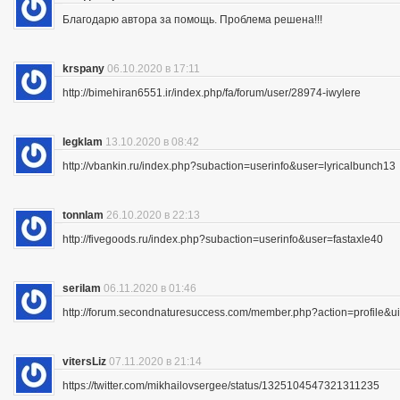
Благодарю автора за помощь. Проблема решена!!!
krspany
06.10.2020 в 17:11
http://bimehiran6551.ir/index.php/fa/forum/user/28974-iwylere
legklam
13.10.2020 в 08:42
http://vbankin.ru/index.php?subaction=userinfo&user=lyricalbunch13
tonnlam
26.10.2020 в 22:13
http://fivegoods.ru/index.php?subaction=userinfo&user=fastaxle40
serilam
06.11.2020 в 01:46
http://forum.secondnaturesuccess.com/member.php?action=profile&
vitersLiz
07.11.2020 в 21:14
https://twitter.com/mikhailovsergee/status/1325104547321311235