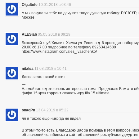
OlgaItefe
10.01.2018 в 03:46
А мы покупали себе на дачу вот такую душевую кабину: РґСѓС
Москве.
ALESjab
05.05.2018 в 09:29
Боксерский клуб Химки г. Химки ул. Репина д. 6 проводит набор м
20.00 сб 17.00 подробнее по телефону 89263414589
https://www.instagram.com/ales_lyaschenko/
nitalsa
11.08.2018 в 10:41
Давно искал такой ответ
—
На мой взгляд это очень интересная тема. Предлагаю Вам это обсуд
фифа 15 кряк торрент скачать игру fifa 15 ultimate
onaqPn
13.04.2019 в 05:22
ля я такого ещо никогда не видел
—
В этом что-то есть. Благодарю Вас за помощь в этом вопросе, мо
объявлений челябинска и сайт объявлений республики удмуртия