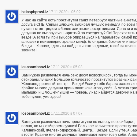
helospbprasLiz
17.11.2020 в 05:02
У нас на сайте есть проститутки санкт петербург частные анкеты
досуга в СПБ. Сними шлюшку, выбирая лучшую немедля по всем п
путаны стоят рядом с более элитными эскортницами. Сравни и на
девушка по вызову очень краткий по соседству? Ок! Перехвати
везде! А если ты при выборе опираешься на параметры самой пр
шлюшек и неимоверно зрелых милф. Блондинки, брюнетки и впря
бляди… Короче, здесь ты найдешь секс за деньги, какой захочешь:
звоните!
lososambnovLiz
17.11.2020 в 05:03
Вам нужно развлечься ночь секс досуг новосибирск , тогда вы мо
отбираем лучших! Большое количество проституток в разных райо
Железнодорожный, центр… Везде! Если у тебя барака зажечься се
Крайне многие девушки принимают клиентов у себя. А можно траха
малышки и шлюшки-пышки — поверь, у нас найдутся девочки на вс
тебе нужен, уже здесь!
lososambnovLiz
17.11.2020 в 07:07
Вам нужно развлечься ночь проститутки по вызову новосибирск ,
полно, но мы отбираем лучших! Большое количество проституток 
Калининский, Железнодорожный, центр… Везде! Если у тебя бара
в гости! Крайне многие девушки принимают клиентов у себя. А мож