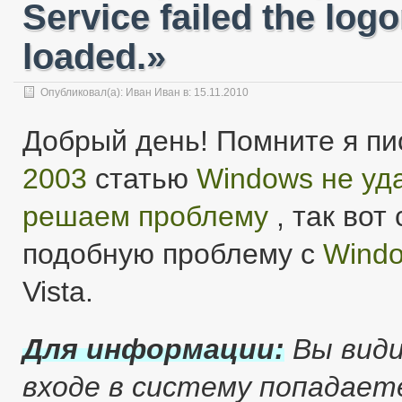
Service failed the log
loaded.»
Опубликовал(а):
Иван Иван
в: 15.11.2010
Добрый день! Помните я пи
2003
статью
Windows не уд
решаем проблему
, так вот
подобную проблему с
Windo
Vista.
Для информации:
Вы види
входе в систему попадает