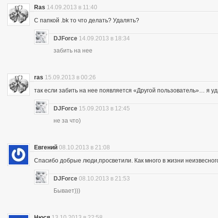
Ras
14.09.2013 в 11:40
С папкой .bk то что делать? Удалять?
DJForce
14.09.2013 в 18:34
забить на нее
ras
15.09.2013 в 00:26
так если забить на нее появляется «Другой пользователь»… я уд
DJForce
15.09.2013 в 12:45
не за что)
Евгений
08.10.2013 в 21:08
Спасибо добрые люди,просветили. Как много в жизни неизвесног
DJForce
08.10.2013 в 21:53
Бывает)))
Нюся
13.10.2013 в 22:58