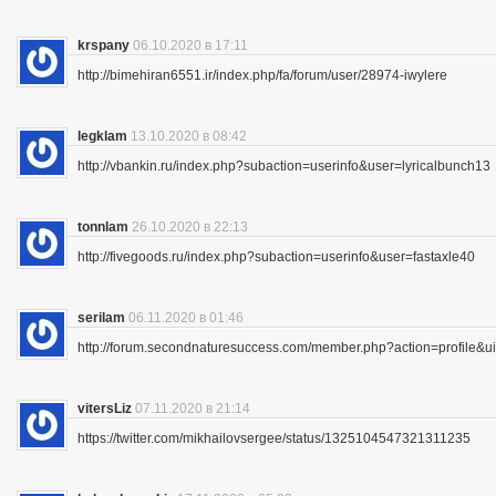
krspany
06.10.2020 в 17:11
http://bimehiran6551.ir/index.php/fa/forum/user/28974-iwylere
legklam
13.10.2020 в 08:42
http://vbankin.ru/index.php?subaction=userinfo&user=lyricalbunch13
tonnlam
26.10.2020 в 22:13
http://fivegoods.ru/index.php?subaction=userinfo&user=fastaxle40
serilam
06.11.2020 в 01:46
http://forum.secondnaturesuccess.com/member.php?action=profile&
vitersLiz
07.11.2020 в 21:14
https://twitter.com/mikhailovsergee/status/1325104547321311235