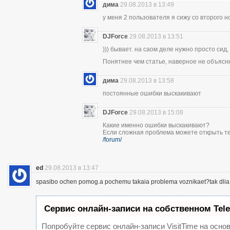
дима
29.08.2013 в 13:49
у меня 2 пользователя я сижу со второго н
DJForce
29.08.2013 в 13:51
))) бывает. на саом деле нужно просто сид,
Понятнее чем статье, наверное не объясн
дима
29.08.2013 в 13:58
постоянные ошибки выскакивают
DJForce
29.08.2013 в 15:08
Какие именно ошибки выскакивают?
Если сложная проблема можете открыть те
/forum/
ed
29.08.2013 в 13:47
spasibo ochen pomog.a pochemu takaia problema voznikaet?tak dlia 
Сервис онлайн-записи на собственном Tel
Попробуйте сервис онлайн-записи VisitTime на основ