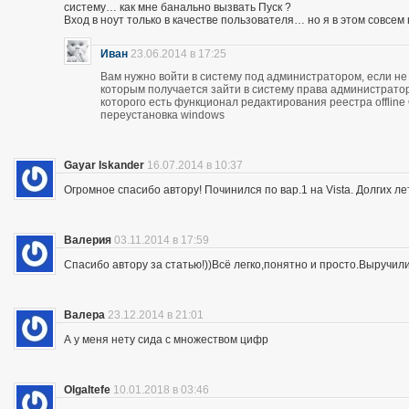
систему… как мне банально вызвать Пуск ?
Вход в ноут только в качестве пользователя… но я в этом совсем
Иван
23.06.2014 в 17:25
Вам нужно войти в систему под администратором, если не 
которым получается зайти в систему права администратор
которого есть функционал редактирования реестра offline
переустановка windows
Gayar Iskander
16.07.2014 в 10:37
Огромное спасибо автору! Починился по вар.1 на Vista. Долгих ле
Валерия
03.11.2014 в 17:59
Спасибо автору за статью!))Всё легко,понятно и просто.Выручил
Валера
23.12.2014 в 21:01
А у меня нету сида с множеством цифр
OlgaItefe
10.01.2018 в 03:46