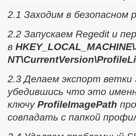
2.1 Заходим в безопасном
2.2 Запускаем Regedit и пе
в
HKEY_LOCAL_MACHINE\S
NT\CurrentVersion\ProfileLi
2.3 Делаем экспорт ветки 
убедившись что это именн
ключу
ProfileImagePath
про
совпадать с папкой профи