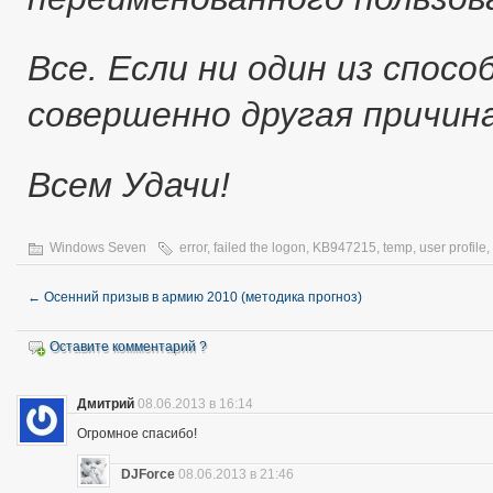
Все. Если ни один из спос
совершенно другая причина
Всем Удачи!
Windows Seven
error
,
failed the logon
,
KB947215
,
temp
,
user profile
,
←
Осенний призыв в армию 2010 (методика прогноз)
Оставите комментарий ?
Дмитрий
08.06.2013 в 16:14
Огромное спасибо!
DJForce
08.06.2013 в 21:46