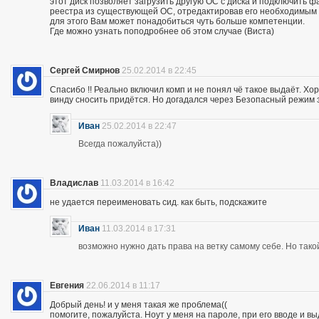
этот диск позволяет загрузить другую ОС с диска и подключить ф
реестра из существующей ОС, отредактировав его необходимым
для этого Вам может понадобиться чуть больше компетенции.
Где можно узнать поподробнее об этом случае (Виста)
Сергей Смирнов
25.02.2014 в 22:45
Спасибо !! Реально включил комп и не понял чё такое выдаёт. Хор
винду сносить придётся. Но догадался через Безопасный режим з
Иван
25.02.2014 в 22:47
Всегда пожалуйста))
Владислав
11.03.2014 в 16:42
не удается переименовать сид. как быть, подскажите
Иван
11.03.2014 в 17:31
возможно нужно дать права на ветку самому себе. Но так
Евгения
22.06.2014 в 11:17
Добрый день! и у меня такая же проблема((
помогите, пожалуйста. Ноут у меня на пароле, при его вводе и 