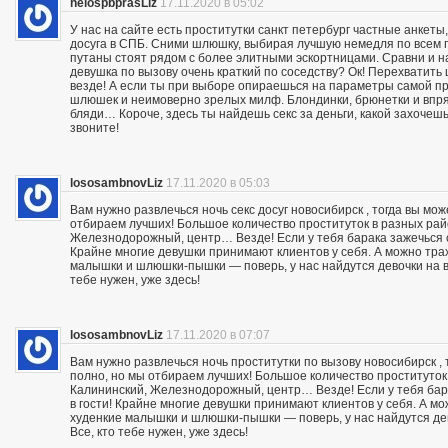
helospbprasLiz
17.11.2020 в 05:02
У нас на сайте есть проститутки санкт петербург частные анкеты
досуга в СПБ. Сними шлюшку, выбирая лучшую немедля по всем п
путаны стоят рядом с более элитными эскортницами. Сравни и на
девушка по вызову очень краткий по соседству? Ок! Перехвати
везде! А если ты при выборе опираешься на параметры самой пр
шлюшек и неимоверно зрелых милф. Блондинки, брюнетки и впря
бляди… Короче, здесь ты найдешь секс за деньги, какой захочешь:
звоните!
lososambnovLiz
17.11.2020 в 05:03
Вам нужно развлечься ночь секс досуг новосибирск , тогда вы мо
отбираем лучших! Большое количество проституток в разных райо
Железнодорожный, центр… Везде! Если у тебя барака зажечься се
Крайне многие девушки принимают клиентов у себя. А можно траха
малышки и шлюшки-пышки — поверь, у нас найдутся девочки на вс
тебе нужен, уже здесь!
lososambnovLiz
17.11.2020 в 07:07
Вам нужно развлечься ночь проститутки по вызову новосибирск ,
полно, но мы отбираем лучших! Большое количество проституток 
Калининский, Железнодорожный, центр… Везде! Если у тебя бара
в гости! Крайне многие девушки принимают клиентов у себя. А мож
худенкие малышки и шлюшки-пышки — поверь, у нас найдутся дев
Все, кто тебе нужен, уже здесь!