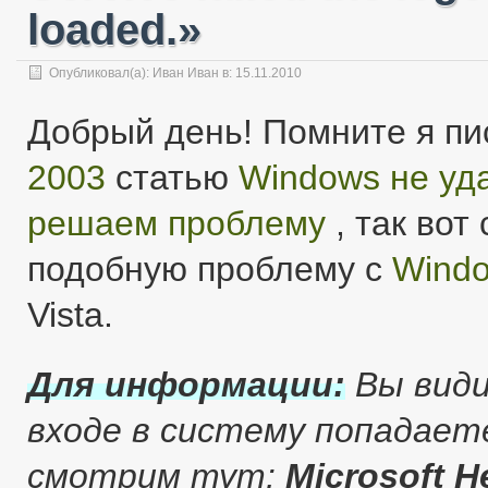
loaded.»
Опубликовал(а):
Иван Иван
в: 15.11.2010
Добрый день! Помните я пи
2003
статью
Windows не уд
решаем проблему
, так вот
подобную проблему с
Windo
Vista.
Для информации:
Вы види
входе в систему попадает
смотрим тут:
Microsoft H