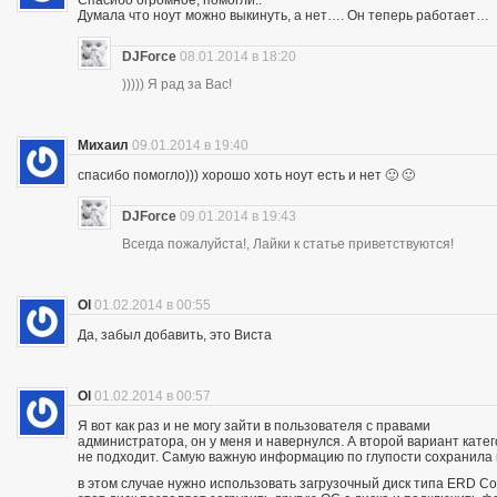
Думала что ноут можно выкинуть, а нет…. Он теперь работает…
DJForce
08.01.2014 в 18:20
))))) Я рад за Вас!
Михаил
09.01.2014 в 19:40
спасибо помогло))) хорошо хоть ноут есть и нет 🙂 🙂
DJForce
09.01.2014 в 19:43
Всегда пожалуйста!, Лайки к статье приветствуются!
Ol
01.02.2014 в 00:55
Да, забыл добавить, это Виста
Ol
01.02.2014 в 00:57
Я вот как раз и не могу зайти в пользователя с правами
администратора, он у меня и навернулся. А второй вариант кате
не подходит. Самую важную информацию по глупости сохранила
в этом случае нужно использовать загрузочный диск типа ERD 