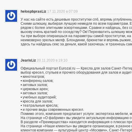
helospbprasLiz
17.11.2020 в 07:09
У нас на сайте есть дешевые проститутки спб, впрямь углубленны
Сними шлюшку, выбирая лучшую немедля по всем параметрам. Ес
рядом с более элитными эскортницами. Сравни и найдешь, без со
вызову очень краткий по соседству? Ок! Перехватить шлюшку м
ты при выборе опираешься на параметры самой проститутки, на
неимоверно зрелых милф. Блондинки, брюнетки и впрямь рыжие,
здесь ты найдешь секс за деньги, какой захочешь: и трахнешь сам
JearisLiz
20.11.2020 в 19:10
Официальный портал Eurozal.ru — Кресла для залов Санкт-Пете
выбор кресел, стульев и прочего оборудования для залов и ауди
• кинотеатров;
• конференц-залов;
• актовых залов;
• цирковых арен;
• актовых залов;
• учебных аудиторий;
• кресла для залов;
• театральные кресла;
• и прочие виды современных кресел.
Помимо этого, компания предлагает услуги: экспертиза мебели, 
На странице «О фабрике» вы увидите актуальную информацию о 
В разделе «Преимущества» находится информация о плюсах пря
На странице «Наши клиенты» вы увидите организации, в разно
клиентов компании — культурный центр «Москвич», Санкт-Петер