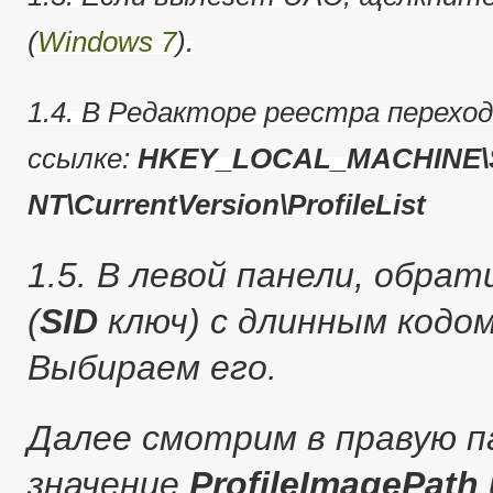
(
Windows 7
).
1.4. В Редакторе реестра перехо
ссылке:
HKEY_LOCAL_MACHINE\S
NT\CurrentVersion\ProfileList
1.5. В левой панели, обра
(
SID
ключ) с длинным кодо
Выбираем его.
Далее смотрим в правую п
значение
ProfileImagePath