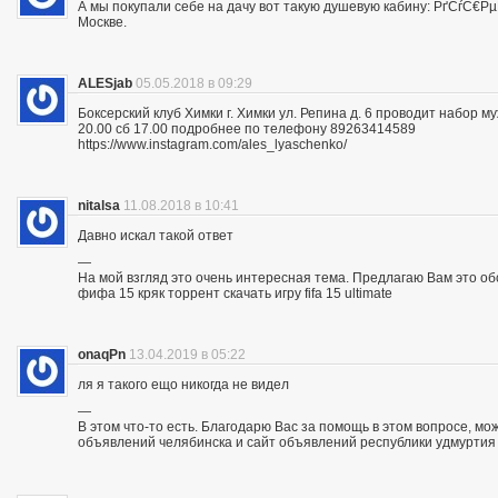
А мы покупали себе на дачу вот такую душевую кабину: РґСѓС
Москве.
ALESjab
05.05.2018 в 09:29
Боксерский клуб Химки г. Химки ул. Репина д. 6 проводит набор м
20.00 сб 17.00 подробнее по телефону 89263414589
https://www.instagram.com/ales_lyaschenko/
nitalsa
11.08.2018 в 10:41
Давно искал такой ответ
—
На мой взгляд это очень интересная тема. Предлагаю Вам это обсуд
фифа 15 кряк торрент скачать игру fifa 15 ultimate
onaqPn
13.04.2019 в 05:22
ля я такого ещо никогда не видел
—
В этом что-то есть. Благодарю Вас за помощь в этом вопросе, мо
объявлений челябинска и сайт объявлений республики удмуртия