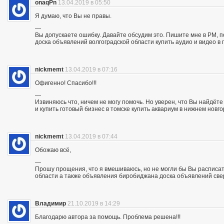
onaqPn
13.04.2019 в 05:50
Я думаю, что Вы не правы.
—
Вы допускаете ошибку. Давайте обсудим это. Пишите мне в PM, п
доска объявлений волгоградской области купить аудио и видео в 
nickmemt
13.04.2019 в 07:16
Офигенно! Спасибо!!!
—
Извиняюсь что, ничем не могу помочь. Но уверен, что Вы найдё
и купить готовый бизнес в томске купить аквариум в нижнем новг
nickmemt
13.04.2019 в 07:44
Обожаю всё,
—
Прошу прощения, что я вмешиваюсь, но не могли бы Вы расписат
области а также объявления биробиджана доска объявлений све
Владимир
21.10.2019 в 14:29
Благодарю автора за помощь. Проблема решена!!!