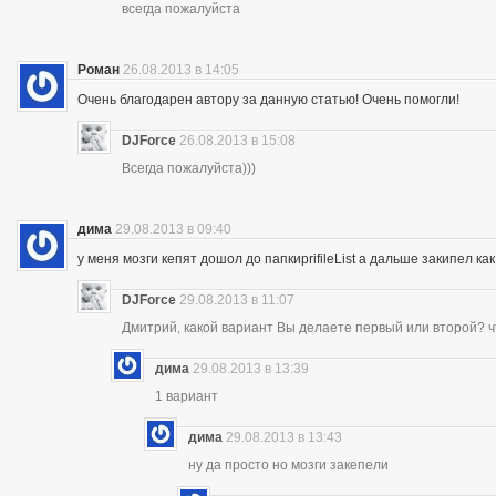
всегда пожалуйста
Роман
26.08.2013 в 14:05
Очень благодарен автору за данную статью! Очень помогли!
DJForce
26.08.2013 в 15:08
Всегда пожалуйста)))
дима
29.08.2013 в 09:40
у меня мозги кепят дошол до папкиprifileList а дальше закипел 
DJForce
29.08.2013 в 11:07
Дмитрий, какой вариант Вы делаете первый или второй? ч
дима
29.08.2013 в 13:39
1 вариант
дима
29.08.2013 в 13:43
ну да просто но мозги закепели