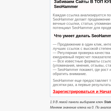
Забиваем Сайты В ТОП КУ
SeoHammer
Каждая ссылка анализируется по
SeoHammer делает продвижение 
вечные ссылки, статьи, упоминан
потенциал SeoHammer для продв
Что умеет делать SeoHamm
— Продвижение в один клик, инт
лучших ссылок с высокой степен
— Регулярная проверка качества 
ежедневный пересчет показателей
— Все известные форматы ссылок
(упоминания, мнения, отзывы, ста
— SeoHammer покажет, где рост и
обратить внимание.
SeoHammer еще предоставляет 
десятки раз, а первые результат
Зарегистрироваться и Нача
1.9 В левой панели выбираем ключ
Stat
Меняем значение ключа на 0. По аналог