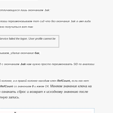
а отличающихся лишь окончанием .bak:
логии переименовываем тот сид что без окончания .bak в имя вида
жно получиться вот так:
ываем, удалив окончание
бак
,
ид с окончанием
.bak
нам нужно просто переименовать SID по аналогии
й колонке, а в правой колонке находим ключ
RefCount,
если его нет
Меняем значение ключа на
м
RefCount
со значением
0
и жмем ОК
.
 означать сброс и возврат к исходному значению после
тную запись
.