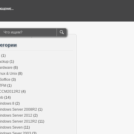
тегории
c
(1)
ackup
(1)
ardware
(6)
nux & Unix
(8)
office
(3)
TFM
(1)
CCM2012R2
(4)
eb
(14)
indows 8
(2)
indows Server 2008R2
(1)
indows Server 2012
(2)
indows Server 2012R2
(11)
indows Seven
(11)
indows Sever 2003
(3)