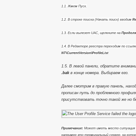
1.1. Жмем Пуск.
1.2. В строке поиска (Начать поиск) вводим
Re
1.3. Если вылезет UAC, щелкните на
Продол
1.4. В Редакторе реестра переходим по ссылк
NT\CurrentVersion\ProfileList
1.5. В левой панели, обратите вниман
.bak
в конце номера. Выбираем его.
Далее смотрим в правую панель, нахо
прописан путь до проблемного профиля
присутствовать точно такой же но бе
Примечание:
Может иметь место ситуация к
например это терминальный сервер, на котор