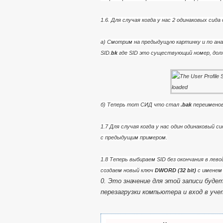
1.6. Для случая когда у нас 2 одинаковых сид
a) Смотрим на предыдущую картинку и по ана
SID.
bk
где SID это существующий номер, дол
б) Теперь тот СИД что стал
.bak
переименов
1.7 Для случая когда у нас один одинаковый с
с предыдущим примером.
1.8 Теперь выбираем SID без окончания в лево
создаем новый ключ
DWORD (32 bit)
с имене
0.
Это значение для этой записи будет
перезагрузки компьютера и вход в уче