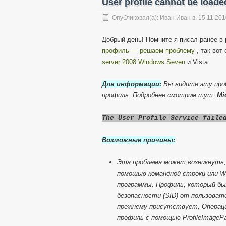
User profile cannot be loade
Опубликовал(а):
Иван Иван
в: 15.11.20
Добрый день! Помните я писал ранее в
профиль — решаем проблему
, так вот
server 2008
Windows Seven
и Vista.
Для информации:
Вы видите эту проб
профиль. Подробнее смотрим тут:
Mi
The User Profile Service faile
Возможные причины:
Эта проблема может возникнуть,
помощью командной строки или Wi
программы. Профиль, который бы
безопасности (SID) от пользоват
прежнему присутствует, Операци
профиль с помощью ProfileImagePa