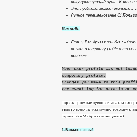
несуществующий путь. В итоге п
Эта проблема может возникать с
Ручное переименование
C:\Польз
Важно!!!:
Если у Вас другая ошибка : «Your us
on with a temporary profile.» то
проблемы
Your user profile was not load
temporary profile.
Changes you make to this profi
the event log for details or c
Первым делом нам нужно войти на компьютер с
этого во время запуска компьютера жмем клав
первый:
Safe Mode(Безопасный режим)
1. Вариант первый