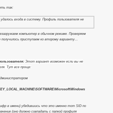
еть так:
резагружаем компьютер в обычном режиме. Проверяем
е получилось приступаем ко второму варианту…
 пользователя:
Этот вариант возможен если вы не
ля. Тут все проще:
 администратором
EY_LOCAL_MACHINE\SOFTWARE\Microsoft\Windows
цифр в имени) убедившись что это именно тот SID по
начение (оно должно совпадать с папкой профиля