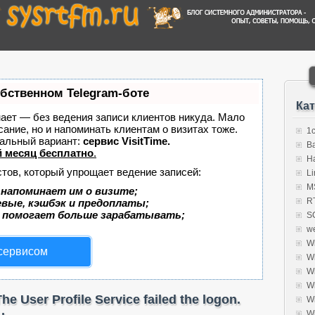
обственном Telegram-боте
Ка
знает — без ведения записи клиентов никуда. Мало
сание, но и напоминать клиентам о визитах тоже.
1
альный вариант:
сервис VisitTime.
B
 месяц бесплатно
.
H
стов, который упрощает ведение записей:
Li
MS
 напоминает им о визите;
R
евые, кэшбэк и предоплаты;
 помогает больше зарабатывать;
S
w
W
 сервисом
W
W
W
 User Profile Service failed the logon.
W
W