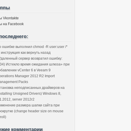
уппы
ы Vkontakte
ы на Facebook
последнего:
о ошибке выполнил chmod -R user:user /*
 инструкция как вернуть назад
Удаленный сервер возвратил ошибку:
504) Истекло время ожидания шлюза» при
обавлении vCenter 6 в Veeam 9
perations Manager 2012 R2 Import
anagement Packs
становка неподписанных драйверов на
nstalling Unsigned Drivers) Windows 8,
1.2012, server 2012r2
зменение размера шапки сайта при
рокрутке (change header size on mouse
roll)
ежие комментарии