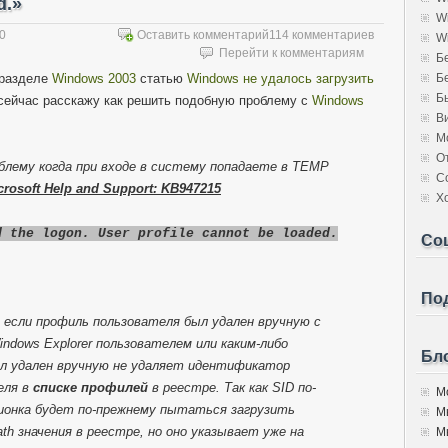
d.»
W
10
Оставить комментарий
114 комментариев
W
Перейти к комментариям
Б
 разделе
Windows 2003
статью
Windows не удалось загрузить
Б
Б
 сейчас расскажу как решить подобную проблему с
Windows
В
М
О
лему когда при входе в систему попадаете в TEMP
С
crosoft Help and Support: KB947215
Х
d the logon. User profile cannot be loaded.
Со
Под
 если профиль пользователя был удален вручную с
ndows Explorer пользователем или каким-либо
Бло
л удален вручную не удаляет идентификатор
еля в
списке профилей
в реестре. Так как SID по-
Мо
онка будет по-прежнему пытаться загрузить
М
th значения в реестре, но оно указывает уже на
Мы