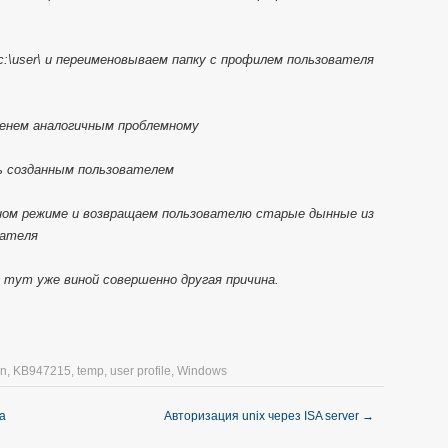
c:\user\ и переименовываем папку с профилем пользователя
именем аналогичным проблемному
вь созданным пользователем
чном режиме и возвращаем пользователю старые дынные из
вателя
г тут уже виной совершенно другая причина.
on
,
KB947215
,
temp
,
user profile
,
Windows
а
Авторизация unix через ISA server
→