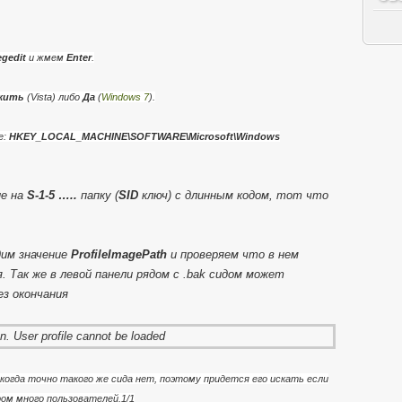
gedit
и жмем
Enter
.
жить
(Vista) либо
Да
(
Windows 7
).
е:
HKEY_LOCAL_MACHINE\SOFTWARE\Microsoft\Windows
ие на
S-1-5 …..
папку (
SID
ключ) с длинным кодом, тот что
дим значение
ProfileImagePath
и проверяем что в нем
. Так же в левой панели рядом с .bak сидом может
з окончания
огда точно такого же сида нет, поэтому придется его искать если
ом много пользователей.1/1