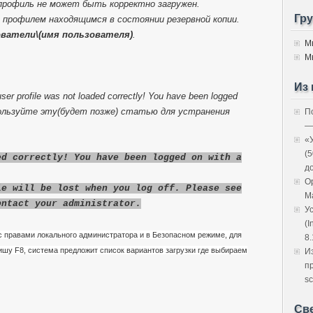
рофиль не может быть корректно загружен.
Гр
 профилем находящимся в состоянии резервной копии.
ователи\(имя пользователя)
.
М
М
Из 
er profile was not loaded correctly! You have been logged
 используйте эту(будет позже) статью для устранения
П
—
«
(
ed correctly! You have been logged on with a
д
O
le will be lost when you log off. Please see
M
ontact your administrator.
У
(I
 правами локального администратора и в Безопасном режиме, для
8.
ишу F8, система предложит список вариантов загрузки где выбираем
И
п
sc
Св