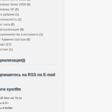
indows Sever 2008
(5)
indows XP
(5)
ез рубрики
(1)
езопасность
(1)
ыт сиса
(6)
иртуализация
(8)
ошенничество в интернете
(1)
т Администратора
(6)
офт
(17)
остинг
(1)
циализация))
пишитесь на RSS по E-mail
ги sysrtfm
й блог на Ya.ru
ы в G+
 в twitter