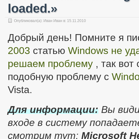
loaded.»
Опубликовал(а):
Иван Иван
в: 15.11.2010
Добрый день! Помните я пи
2003
статью
Windows не уд
решаем проблему
, так вот
подобную проблему с
Windo
Vista.
Для информации:
Вы види
входе в систему попадает
смотрим тут:
Microsoft H