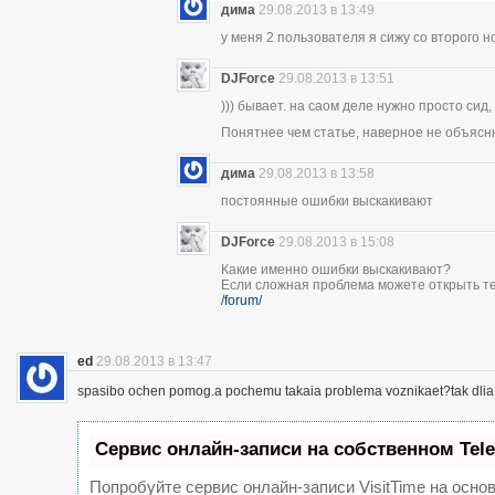
дима
29.08.2013 в 13:49
у меня 2 пользователя я сижу со второго н
DJForce
29.08.2013 в 13:51
))) бывает. на саом деле нужно просто сид,
Понятнее чем статье, наверное не объясн
дима
29.08.2013 в 13:58
постоянные ошибки выскакивают
DJForce
29.08.2013 в 15:08
Какие именно ошибки выскакивают?
Если сложная проблема можете открыть те
/forum/
ed
29.08.2013 в 13:47
spasibo ochen pomog.a pochemu takaia problema voznikaet?tak dlia 
Сервис онлайн-записи на собственном Tel
Попробуйте сервис онлайн-записи VisitTime на основ