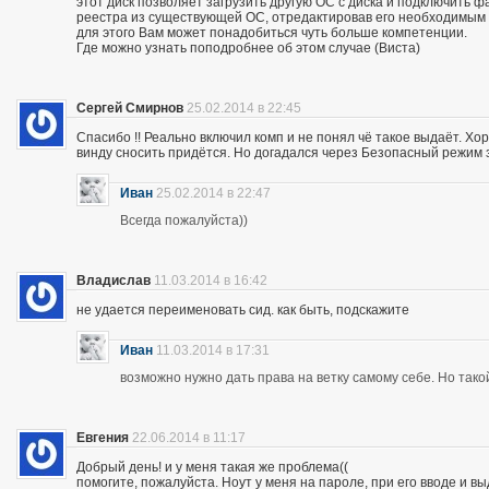
этот диск позволяет загрузить другую ОС с диска и подключить ф
реестра из существующей ОС, отредактировав его необходимым
для этого Вам может понадобиться чуть больше компетенции.
Где можно узнать поподробнее об этом случае (Виста)
Сергей Смирнов
25.02.2014 в 22:45
Спасибо !! Реально включил комп и не понял чё такое выдаёт. Хор
винду сносить придётся. Но догадался через Безопасный режим з
Иван
25.02.2014 в 22:47
Всегда пожалуйста))
Владислав
11.03.2014 в 16:42
не удается переименовать сид. как быть, подскажите
Иван
11.03.2014 в 17:31
возможно нужно дать права на ветку самому себе. Но так
Евгения
22.06.2014 в 11:17
Добрый день! и у меня такая же проблема((
помогите, пожалуйста. Ноут у меня на пароле, при его вводе и 