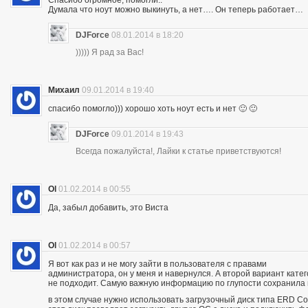
Думала что ноут можно выкинуть, а нет…. Он теперь работает…
DJForce
08.01.2014 в 18:20
))))) Я рад за Вас!
Михаил
09.01.2014 в 19:40
спасибо помогло))) хорошо хоть ноут есть и нет 🙂 🙂
DJForce
09.01.2014 в 19:43
Всегда пожалуйста!, Лайки к статье приветствуются!
Ol
01.02.2014 в 00:55
Да, забыл добавить, это Виста
Ol
01.02.2014 в 00:57
Я вот как раз и не могу зайти в пользователя с правами
администратора, он у меня и навернулся. А второй вариант кате
не подходит. Самую важную информацию по глупости сохранила
в этом случае нужно использовать загрузочный диск типа ERD 