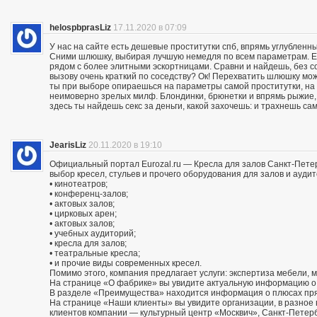
helospbprasLiz
17.11.2020 в 07:09
У нас на сайте есть дешевые проститутки спб, впрямь углубленны
Сними шлюшку, выбирая лучшую немедля по всем параметрам. Ес
рядом с более элитными эскортницами. Сравни и найдешь, без со
вызову очень краткий по соседству? Ок! Перехватить шлюшку м
ты при выборе опираешься на параметры самой проститутки, на
неимоверно зрелых милф. Блондинки, брюнетки и впрямь рыжие,
здесь ты найдешь секс за деньги, какой захочешь: и трахнешь сам
JearisLiz
20.11.2020 в 19:10
Официальный портал Eurozal.ru — Кресла для залов Санкт-Пете
выбор кресел, стульев и прочего оборудования для залов и ауди
• кинотеатров;
• конференц-залов;
• актовых залов;
• цирковых арен;
• актовых залов;
• учебных аудиторий;
• кресла для залов;
• театральные кресла;
• и прочие виды современных кресел.
Помимо этого, компания предлагает услуги: экспертиза мебели, 
На странице «О фабрике» вы увидите актуальную информацию о 
В разделе «Преимущества» находится информация о плюсах пря
На странице «Наши клиенты» вы увидите организации, в разно
клиентов компании — культурный центр «Москвич», Санкт-Петер