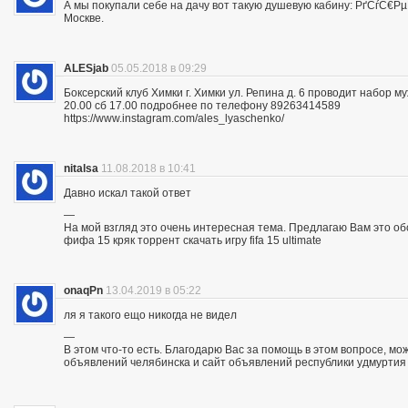
А мы покупали себе на дачу вот такую душевую кабину: РґСѓС
Москве.
ALESjab
05.05.2018 в 09:29
Боксерский клуб Химки г. Химки ул. Репина д. 6 проводит набор м
20.00 сб 17.00 подробнее по телефону 89263414589
https://www.instagram.com/ales_lyaschenko/
nitalsa
11.08.2018 в 10:41
Давно искал такой ответ
—
На мой взгляд это очень интересная тема. Предлагаю Вам это обсуд
фифа 15 кряк торрент скачать игру fifa 15 ultimate
onaqPn
13.04.2019 в 05:22
ля я такого ещо никогда не видел
—
В этом что-то есть. Благодарю Вас за помощь в этом вопросе, мо
объявлений челябинска и сайт объявлений республики удмуртия