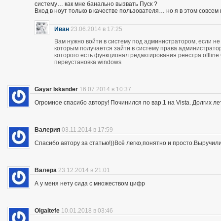
систему… как мне банально вызвать Пуск ?
Вход в ноут только в качестве пользователя… но я в этом совсем
Иван
23.06.2014 в 17:25
Вам нужно войти в систему под администратором, если не 
которым получается зайти в систему права администратор
которого есть функционал редактирования реестра offline
переустановка windows
Gayar Iskander
16.07.2014 в 10:37
Огромное спасибо автору! Починился по вар.1 на Vista. Долгих ле
Валерия
03.11.2014 в 17:59
Спасибо автору за статью!))Всё легко,понятно и просто.Выручил
Валера
23.12.2014 в 21:01
А у меня нету сида с множеством цифр
OlgaItefe
10.01.2018 в 03:46