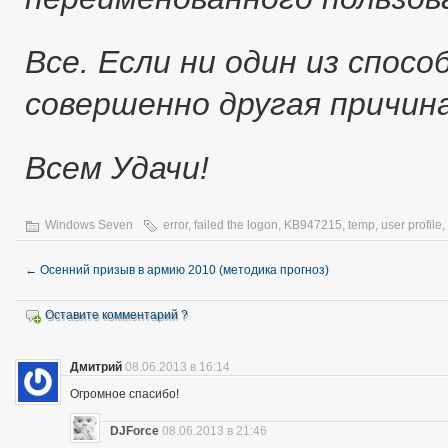
Все. Если ни один из спос
совершенно другая причина
Всем Удачи!
Windows Seven
error
,
failed the logon
,
KB947215
,
temp
,
user profile
,
←
Осенний призыв в армию 2010 (методика прогноз)
Оставите комментарий ?
Дмитрий
08.06.2013 в 16:14
Огромное спасибо!
DJForce
08.06.2013 в 21:46