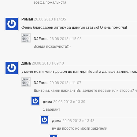
всегда пожалуйста
Роман
26.08.2013 в 14:05
Очень благодарен автору за данную статью! Очень помогли!
DJForce
26.08.2013 в 15:08
Всегда пожалуйста)))
дима
29.08.2013 в 09:40
у меня мозги кепят дошол до папкиprifileList а дальше закипел 
DJForce
29.08.2013 в 11:07
Дмитрий, какой вариант Вы делаете первый или второй? ч
дима
29.08.2013 в 13:39
1 вариант
дима
29.08.2013 в 13:43
ну да просто но мозги закепели