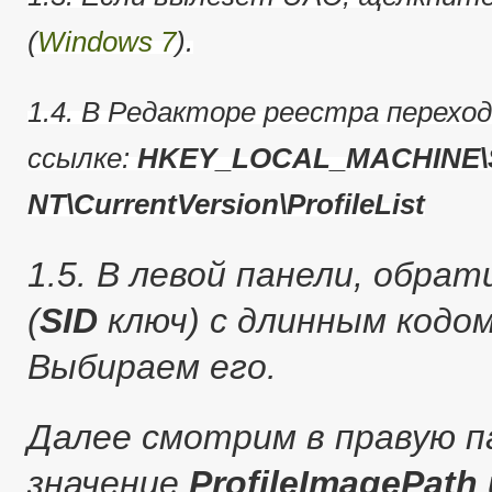
(
Windows 7
).
1.4. В Редакторе реестра перехо
ссылке:
HKEY_LOCAL_MACHINE\S
NT\CurrentVersion\ProfileList
1.5. В левой панели, обра
(
SID
ключ) с длинным кодо
Выбираем его.
Далее смотрим в правую п
значение
ProfileImagePath