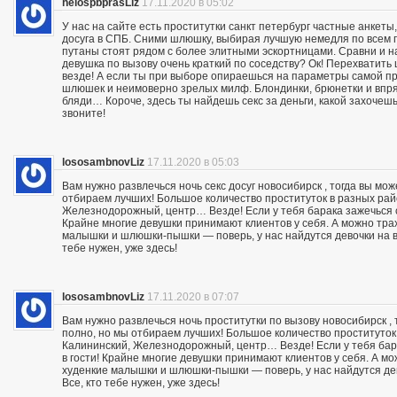
helospbprasLiz
17.11.2020 в 05:02
У нас на сайте есть проститутки санкт петербург частные анкеты
досуга в СПБ. Сними шлюшку, выбирая лучшую немедля по всем п
путаны стоят рядом с более элитными эскортницами. Сравни и на
девушка по вызову очень краткий по соседству? Ок! Перехвати
везде! А если ты при выборе опираешься на параметры самой пр
шлюшек и неимоверно зрелых милф. Блондинки, брюнетки и впря
бляди… Короче, здесь ты найдешь секс за деньги, какой захочешь:
звоните!
lososambnovLiz
17.11.2020 в 05:03
Вам нужно развлечься ночь секс досуг новосибирск , тогда вы мо
отбираем лучших! Большое количество проституток в разных райо
Железнодорожный, центр… Везде! Если у тебя барака зажечься се
Крайне многие девушки принимают клиентов у себя. А можно траха
малышки и шлюшки-пышки — поверь, у нас найдутся девочки на вс
тебе нужен, уже здесь!
lososambnovLiz
17.11.2020 в 07:07
Вам нужно развлечься ночь проститутки по вызову новосибирск ,
полно, но мы отбираем лучших! Большое количество проституток 
Калининский, Железнодорожный, центр… Везде! Если у тебя бара
в гости! Крайне многие девушки принимают клиентов у себя. А мож
худенкие малышки и шлюшки-пышки — поверь, у нас найдутся дев
Все, кто тебе нужен, уже здесь!