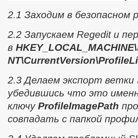
2.1 Заходим в безопасном
2.2 Запускаем Regedit и пе
в
HKEY_LOCAL_MACHINE\S
NT\CurrentVersion\ProfileLi
2.3 Делаем экспорт ветки 
убедившись что это именн
ключу
ProfileImagePath
про
совпадать с папкой профи