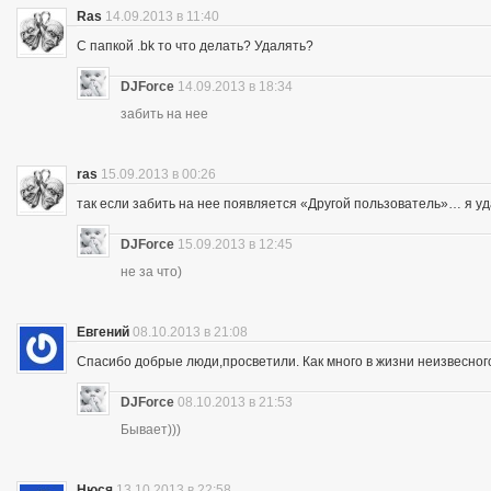
Ras
14.09.2013 в 11:40
С папкой .bk то что делать? Удалять?
DJForce
14.09.2013 в 18:34
забить на нее
ras
15.09.2013 в 00:26
так если забить на нее появляется «Другой пользователь»… я уд
DJForce
15.09.2013 в 12:45
не за что)
Евгений
08.10.2013 в 21:08
Спасибо добрые люди,просветили. Как много в жизни неизвесног
DJForce
08.10.2013 в 21:53
Бывает)))
Нюся
13.10.2013 в 22:58