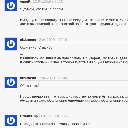
onaqPn
13.04.2019 в 05:50
Я думаю, что Вы не правы.
—
Вы допускаете ошибку. Давайте обсудим это. Пишите мне в PM, п
доска объявлений волгоградской области купить аудио и видео в 
nickmemt
13.04.2019 в 07:16
Офигенно! Спасибо!!!
—
Извиняюсь что, ничем не могу помочь. Но уверен, что Вы найдё
и купить готовый бизнес в томске купить аквариум в нижнем новг
nickmemt
13.04.2019 в 07:44
Обожаю всё,
—
Прошу прощения, что я вмешиваюсь, но не могли бы Вы расписат
области а также объявления биробиджана доска объявлений све
Владимир
21.10.2019 в 14:29
Благодарю автора за помощь. Проблема решена!!!