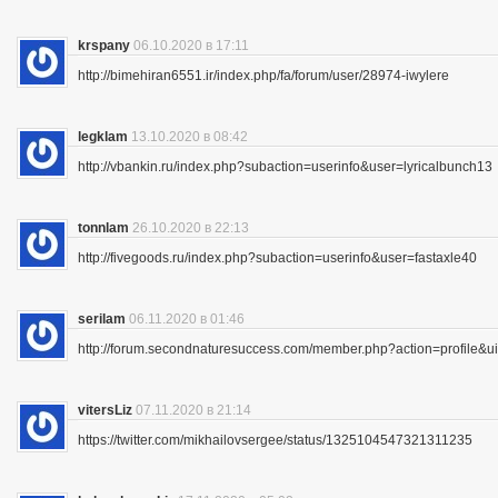
krspany
06.10.2020 в 17:11
http://bimehiran6551.ir/index.php/fa/forum/user/28974-iwylere
legklam
13.10.2020 в 08:42
http://vbankin.ru/index.php?subaction=userinfo&user=lyricalbunch13
tonnlam
26.10.2020 в 22:13
http://fivegoods.ru/index.php?subaction=userinfo&user=fastaxle40
serilam
06.11.2020 в 01:46
http://forum.secondnaturesuccess.com/member.php?action=profile&
vitersLiz
07.11.2020 в 21:14
https://twitter.com/mikhailovsergee/status/1325104547321311235