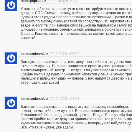
helospbprasLiz
17.11.2020 в 05:02
У нас на сайте есть проститутки санкт петербург частные анкеты
досуга в СПБ. Сними шлюшку, выбирая лучшую немедля по всем п
путаны стоят рядом с более элитными эскортницами. Сравни и на
девушка по вызову очень краткий по соседству? Ок! Перехвати
везде! А если ты при выборе опираешься на параметры самой пр
шлюшек и неимоверно зрелых милф. Блондинки, брюнетки и впря
бляди… Короче, здесь ты найдешь секс за деньги, какой захочешь:
звоните!
lososambnovLiz
17.11.2020 в 05:03
Вам нужно развлечься ночь секс досуг новосибирск , тогда вы мо
отбираем лучших! Большое количество проституток в разных райо
Железнодорожный, центр… Везде! Если у тебя барака зажечься се
Крайне многие девушки принимают клиентов у себя. А можно траха
малышки и шлюшки-пышки — поверь, у нас найдутся девочки на вс
тебе нужен, уже здесь!
lososambnovLiz
17.11.2020 в 07:07
Вам нужно развлечься ночь проститутки по вызову новосибирск ,
полно, но мы отбираем лучших! Большое количество проституток 
Калининский, Железнодорожный, центр… Везде! Если у тебя бара
в гости! Крайне многие девушки принимают клиентов у себя. А мож
худенкие малышки и шлюшки-пышки — поверь, у нас найдутся дев
Все, кто тебе нужен, уже здесь!