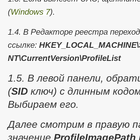
(
Windows 7
).
1.4. В Редакторе реестра перехо
ссылке:
HKEY_LOCAL_MACHINE\S
NT\CurrentVersion\ProfileList
1.5. В левой панели, обра
(
SID
ключ) с длинным кодо
Выбираем его.
Далее смотрим в правую п
значение
ProfileImagePath