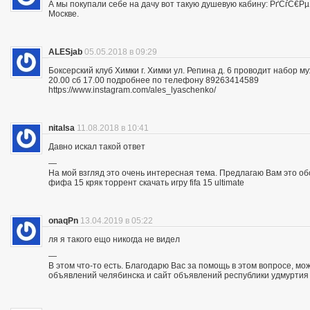
А мы покупали себе на дачу вот такую душевую кабину: РґСѓС
Москве.
ALESjab
05.05.2018 в 09:29
Боксерский клуб Химки г. Химки ул. Репина д. 6 проводит набор м
20.00 сб 17.00 подробнее по телефону 89263414589
https://www.instagram.com/ales_lyaschenko/
nitalsa
11.08.2018 в 10:41
Давно искал такой ответ
—
На мой взгляд это очень интересная тема. Предлагаю Вам это обсуд
фифа 15 кряк торрент скачать игру fifa 15 ultimate
onaqPn
13.04.2019 в 05:22
ля я такого ещо никогда не видел
—
В этом что-то есть. Благодарю Вас за помощь в этом вопросе, мо
объявлений челябинска и сайт объявлений республики удмуртия