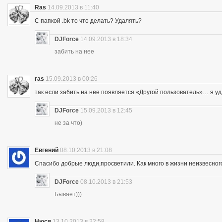
Ras
14.09.2013 в 11:40
С папкой .bk то что делать? Удалять?
DJForce
14.09.2013 в 18:34
забить на нее
ras
15.09.2013 в 00:26
так если забить на нее появляется «Другой пользователь»… я уд
DJForce
15.09.2013 в 12:45
не за что)
Евгений
08.10.2013 в 21:08
Спасибо добрые люди,просветили. Как много в жизни неизвесног
DJForce
08.10.2013 в 21:53
Бывает)))
Нюся
13.10.2013 в 22:58