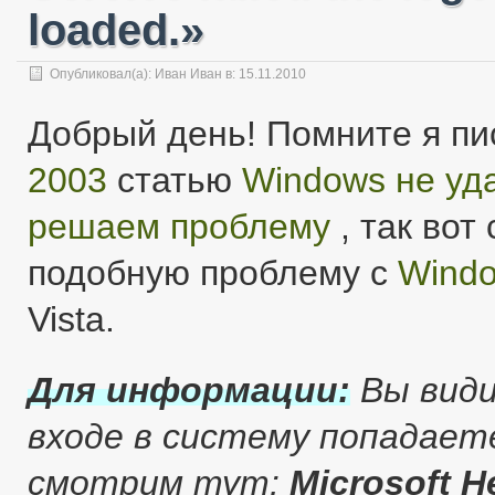
loaded.»
Опубликовал(а):
Иван Иван
в: 15.11.2010
Добрый день! Помните я пи
2003
статью
Windows не уд
решаем проблему
, так вот
подобную проблему с
Windo
Vista.
Для информации:
Вы види
входе в систему попадает
смотрим тут:
Microsoft H