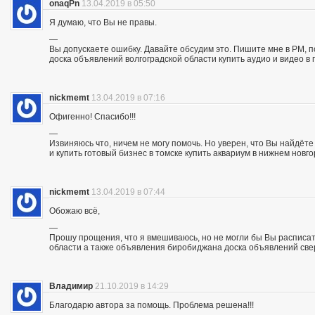
onaqPn
13.04.2019 в 05:50
Я думаю, что Вы не правы.
—
Вы допускаете ошибку. Давайте обсудим это. Пишите мне в PM, п
доска объявлений волгоградской области купить аудио и видео в 
nickmemt
13.04.2019 в 07:16
Офигенно! Спасибо!!!
—
Извиняюсь что, ничем не могу помочь. Но уверен, что Вы найдё
и купить готовый бизнес в томске купить аквариум в нижнем новг
nickmemt
13.04.2019 в 07:44
Обожаю всё,
—
Прошу прощения, что я вмешиваюсь, но не могли бы Вы расписат
области а также объявления биробиджана доска объявлений све
Владимир
21.10.2019 в 14:29
Благодарю автора за помощь. Проблема решена!!!