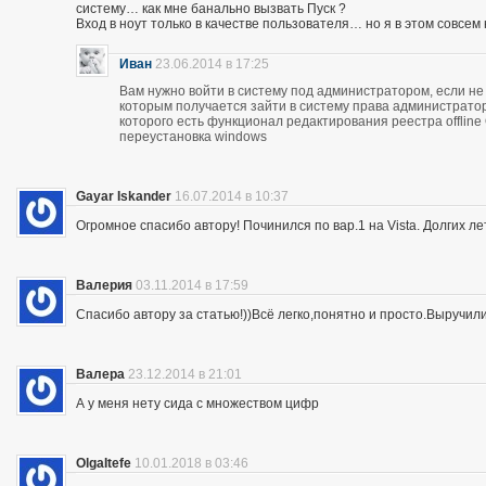
систему… как мне банально вызвать Пуск ?
Вход в ноут только в качестве пользователя… но я в этом совсем
Иван
23.06.2014 в 17:25
Вам нужно войти в систему под администратором, если не 
которым получается зайти в систему права администратор
которого есть функционал редактирования реестра offline
переустановка windows
Gayar Iskander
16.07.2014 в 10:37
Огромное спасибо автору! Починился по вар.1 на Vista. Долгих ле
Валерия
03.11.2014 в 17:59
Спасибо автору за статью!))Всё легко,понятно и просто.Выручил
Валера
23.12.2014 в 21:01
А у меня нету сида с множеством цифр
OlgaItefe
10.01.2018 в 03:46