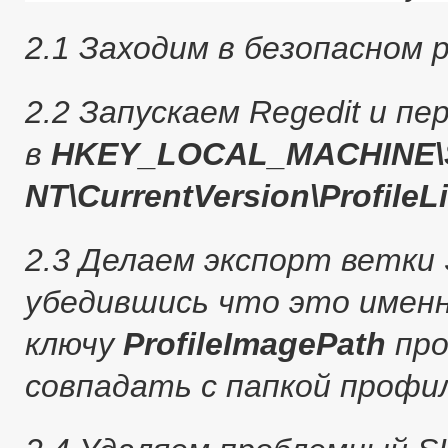
2.1 Заходим в безопасном
2.2 Запускаем Regedit и пе
в
HKEY_LOCAL_MACHINE\S
NT\CurrentVersion\ProfileLi
2.3 Делаем экспорт ветки 
убедившись что это именн
ключу
ProfileImagePath
про
совпадать с папкой профи