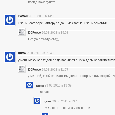
всегда пожалуйста
Роман
26.08.2013 в 14:05
Очень благодарен автору за данную статью! Очень помогли!
DJForce
26.08.2013 в 15:08
Всегда пожалуйста)))
дима
29.08.2013 в 09:40
у меня мозги кепят дошол до папкиprifileList а дальше закипел 
DJForce
29.08.2013 в 11:07
Дмитрий, какой вариант Вы делаете первый или второй? ч
дима
29.08.2013 в 13:39
1 вариант
дима
29.08.2013 в 13:43
ну да просто но мозги закепели