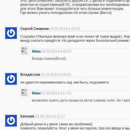
этот диск позволяет загрузить другую ОС с диска и подключить ф
реестра из существующей ОС, отредактировав его необходимым
для этого Вам может понадобиться чуть больше компетенции.
Где можно узнать поподробнее об этом случае (Виста)
Сергей Смирнов
25.02.2014 в 22:45
Спасибо !! Реально включил комп и не понял чё такое выдаёт. Хор
винду сносить придётся. Но догадался через Безопасный режим з
Иван
25.02.2014 в 22:47
Всегда пожалуйста))
Владислав
11.03.2014 в 16:42
не удается переименовать сид. как быть, подскажите
Иван
11.03.2014 в 17:31
возможно нужно дать права на ветку самому себе. Но так
Евгения
22.06.2014 в 11:17
Добрый день! и у меня такая же проблема((
помогите, пожалуйста. Ноут у меня на пароле, при его вводе и 