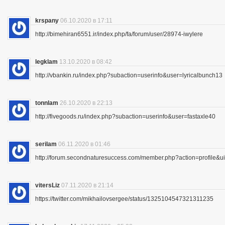
krspany
06.10.2020 в 17:11
http://bimehiran6551.ir/index.php/fa/forum/user/28974-iwylere
legklam
13.10.2020 в 08:42
http://vbankin.ru/index.php?subaction=userinfo&user=lyricalbunch13
tonnlam
26.10.2020 в 22:13
http://fivegoods.ru/index.php?subaction=userinfo&user=fastaxle40
serilam
06.11.2020 в 01:46
http://forum.secondnaturesuccess.com/member.php?action=profile&
vitersLiz
07.11.2020 в 21:14
https://twitter.com/mikhailovsergee/status/1325104547321311235