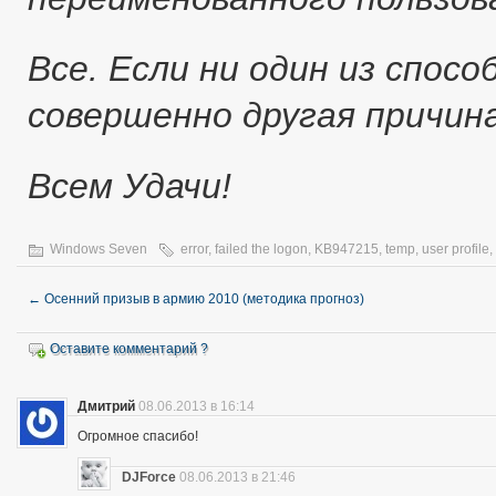
Все. Если ни один из спос
совершенно другая причина
Всем Удачи!
Windows Seven
error
,
failed the logon
,
KB947215
,
temp
,
user profile
,
←
Осенний призыв в армию 2010 (методика прогноз)
Оставите комментарий ?
Дмитрий
08.06.2013 в 16:14
Огромное спасибо!
DJForce
08.06.2013 в 21:46