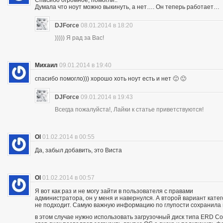
Думала что ноут можно выкинуть, а нет…. Он теперь работает…
DJForce
08.01.2014 в 18:20
))))) Я рад за Вас!
Михаил
09.01.2014 в 19:40
спасибо помогло))) хорошо хоть ноут есть и нет 🙂 🙂
DJForce
09.01.2014 в 19:43
Всегда пожалуйста!, Лайки к статье приветствуются!
Ol
01.02.2014 в 00:55
Да, забыл добавить, это Виста
Ol
01.02.2014 в 00:57
Я вот как раз и не могу зайти в пользователя с правами
администратора, он у меня и навернулся. А второй вариант кате
не подходит. Самую важную информацию по глупости сохранила
в этом случае нужно использовать загрузочный диск типа ERD 