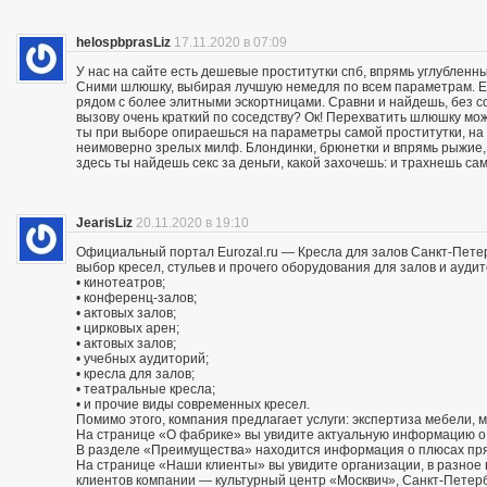
helospbprasLiz
17.11.2020 в 07:09
У нас на сайте есть дешевые проститутки спб, впрямь углубленны
Сними шлюшку, выбирая лучшую немедля по всем параметрам. Ес
рядом с более элитными эскортницами. Сравни и найдешь, без со
вызову очень краткий по соседству? Ок! Перехватить шлюшку м
ты при выборе опираешься на параметры самой проститутки, на
неимоверно зрелых милф. Блондинки, брюнетки и впрямь рыжие,
здесь ты найдешь секс за деньги, какой захочешь: и трахнешь сам
JearisLiz
20.11.2020 в 19:10
Официальный портал Eurozal.ru — Кресла для залов Санкт-Пете
выбор кресел, стульев и прочего оборудования для залов и ауди
• кинотеатров;
• конференц-залов;
• актовых залов;
• цирковых арен;
• актовых залов;
• учебных аудиторий;
• кресла для залов;
• театральные кресла;
• и прочие виды современных кресел.
Помимо этого, компания предлагает услуги: экспертиза мебели, 
На странице «О фабрике» вы увидите актуальную информацию о 
В разделе «Преимущества» находится информация о плюсах пря
На странице «Наши клиенты» вы увидите организации, в разно
клиентов компании — культурный центр «Москвич», Санкт-Петер