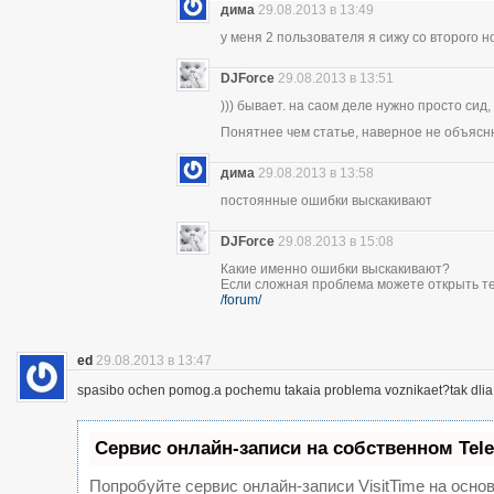
дима
29.08.2013 в 13:49
у меня 2 пользователя я сижу со второго н
DJForce
29.08.2013 в 13:51
))) бывает. на саом деле нужно просто сид,
Понятнее чем статье, наверное не объясн
дима
29.08.2013 в 13:58
постоянные ошибки выскакивают
DJForce
29.08.2013 в 15:08
Какие именно ошибки выскакивают?
Если сложная проблема можете открыть те
/forum/
ed
29.08.2013 в 13:47
spasibo ochen pomog.a pochemu takaia problema voznikaet?tak dlia 
Сервис онлайн-записи на собственном Tel
Попробуйте сервис онлайн-записи VisitTime на основ