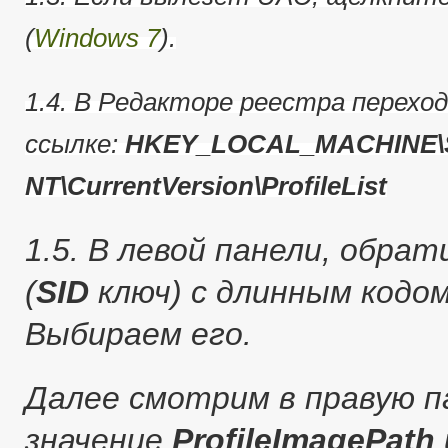
(
Windows 7
).
1.4. В Редакторе реестра перехо
ссылке:
HKEY_LOCAL_MACHINE\S
NT\CurrentVersion\ProfileList
1.5. В левой панели, обра
(
SID
ключ) с длинным кодо
Выбираем его.
Далее смотрим в правую п
значение
ProfileImagePath