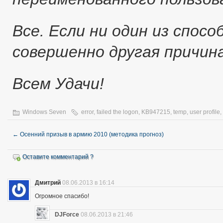
Все. Если ни один из спос
совершенно другая причина
Всем Удачи!
Windows Seven
error
,
failed the logon
,
KB947215
,
temp
,
user profile
,
←
Осенний призыв в армию 2010 (методика прогноз)
Оставите комментарий ?
Дмитрий
08.06.2013 в 16:14
Огромное спасибо!
DJForce
08.06.2013 в 21:46