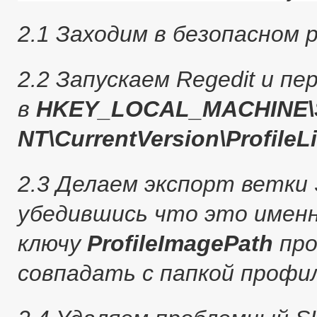
2.1 Заходим в безопасном
2.2 Запускаем Regedit и пе
в
HKEY_LOCAL_MACHINE\S
NT\CurrentVersion\ProfileLi
2.3 Делаем экспорт ветки 
убедившись что это именн
ключу
ProfileImagePath
про
совпадать с папкой профи