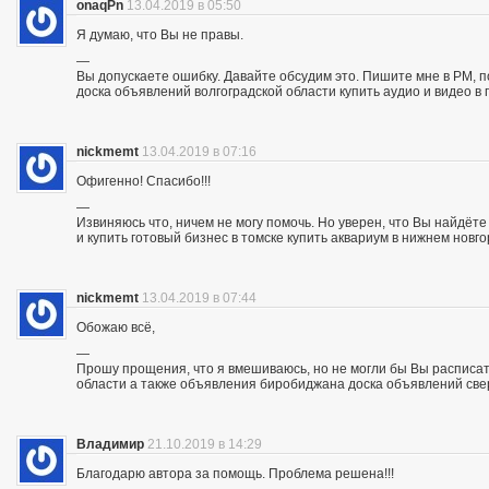
onaqPn
13.04.2019 в 05:50
Я думаю, что Вы не правы.
—
Вы допускаете ошибку. Давайте обсудим это. Пишите мне в PM, п
доска объявлений волгоградской области купить аудио и видео в 
nickmemt
13.04.2019 в 07:16
Офигенно! Спасибо!!!
—
Извиняюсь что, ничем не могу помочь. Но уверен, что Вы найдё
и купить готовый бизнес в томске купить аквариум в нижнем новг
nickmemt
13.04.2019 в 07:44
Обожаю всё,
—
Прошу прощения, что я вмешиваюсь, но не могли бы Вы расписат
области а также объявления биробиджана доска объявлений све
Владимир
21.10.2019 в 14:29
Благодарю автора за помощь. Проблема решена!!!