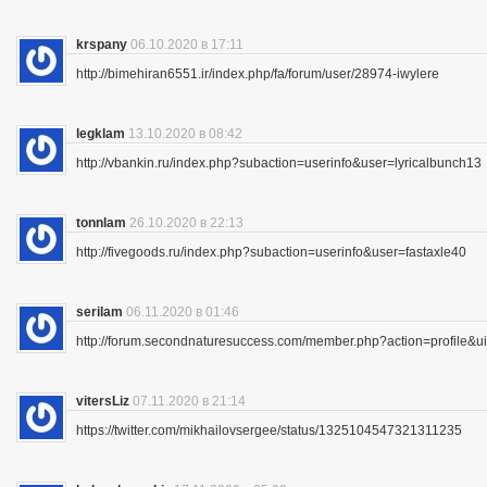
krspany
06.10.2020 в 17:11
http://bimehiran6551.ir/index.php/fa/forum/user/28974-iwylere
legklam
13.10.2020 в 08:42
http://vbankin.ru/index.php?subaction=userinfo&user=lyricalbunch13
tonnlam
26.10.2020 в 22:13
http://fivegoods.ru/index.php?subaction=userinfo&user=fastaxle40
serilam
06.11.2020 в 01:46
http://forum.secondnaturesuccess.com/member.php?action=profile&
vitersLiz
07.11.2020 в 21:14
https://twitter.com/mikhailovsergee/status/1325104547321311235