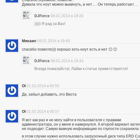
Думала что ноут можно выкинуть, а нет…. Он теперь работает…
DJForce
08.01.2014 в 18:20
))))) Я рад за Вас!
Михаил
09.01.2014 в 19:40
спасибо помогло))) хорошо хоть ноут есть и нет 🙂 🙂
DJForce
09.01.2014 в 19:43
Всегда пожалуйста!, Лайки к статье приветствуются!
Ol
01.02.2014 в 00:55
Да, забыл добавить, это Виста
Ol
01.02.2014 в 00:57
Я вот как раз и не могу зайти в пользователя с правами
администратора, он у меня и навернулся. А второй вариант кате
не подходит. Самую важную информацию по глупости сохранила
в этом случае нужно использовать загрузочный диск типа ERD 