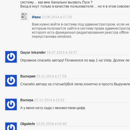
систему… как мне банально вызвать Пуск ?
Вход в ноут только в качестве пользователя… но я в этом совсем
Иван
23.06.2014 в 17:25
Вам нужно войти в систему под администратором, если не 
которым получается зайти в систему права администратор
которого есть функционал редактирования реестра offline
переустановка windows
Gayar Iskander
16.07.2014 в 10:37
Огромное спасибо автору! Починился по вар.1 на Vista. Долгих ле
Валерия
03.11.2014 в 17:59
Спасибо автору за статью!))Всё легко,понятно и просто.Выручил
Валера
23.12.2014 в 21:01
А у меня нету сида с множеством цифр
OlgaItefe
10.01.2018 в 03:46