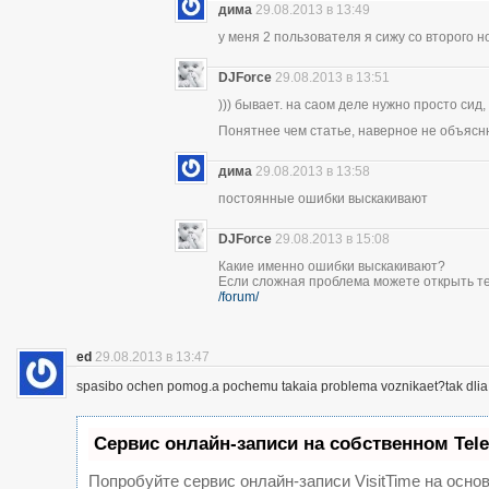
дима
29.08.2013 в 13:49
у меня 2 пользователя я сижу со второго н
DJForce
29.08.2013 в 13:51
))) бывает. на саом деле нужно просто сид,
Понятнее чем статье, наверное не объясн
дима
29.08.2013 в 13:58
постоянные ошибки выскакивают
DJForce
29.08.2013 в 15:08
Какие именно ошибки выскакивают?
Если сложная проблема можете открыть те
/forum/
ed
29.08.2013 в 13:47
spasibo ochen pomog.a pochemu takaia problema voznikaet?tak dlia 
Сервис онлайн-записи на собственном Tel
Попробуйте сервис онлайн-записи VisitTime на основ