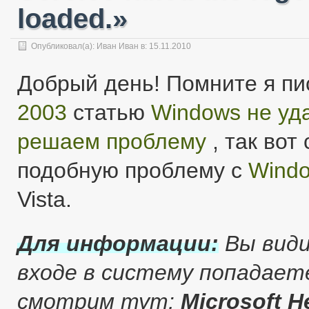
loaded.»
Опубликовал(а):
Иван Иван
в: 15.11.2010
Добрый день! Помните я пи
2003
статью
Windows не уд
решаем проблему
, так вот
подобную проблему с
Windo
Vista.
Для информации:
Вы види
входе в систему попадает
смотрим тут:
Microsoft H