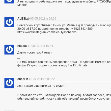
А мы покупали себе на дачу вот такую душевую кабину: РґСѓС
Москве.
ALESjab
05.05.2018 в 09:29
Боксерский клуб Химки г. Химки ул. Репина д. 6 проводит набор м
20.00 сб 17.00 подробнее по телефону 89263414589
https://www.instagram.com/ales_lyaschenko/
nitalsa
11.08.2018 в 10:41
Давно искал такой ответ
—
На мой взгляд это очень интересная тема. Предлагаю Вам это обсуд
фифа 15 кряк торрент скачать игру fifa 15 ultimate
onaqPn
13.04.2019 в 05:22
ля я такого ещо никогда не видел
—
В этом что-то есть. Благодарю Вас за помощь в этом вопросе, мо
объявлений челябинска и сайт объявлений республики удмуртия