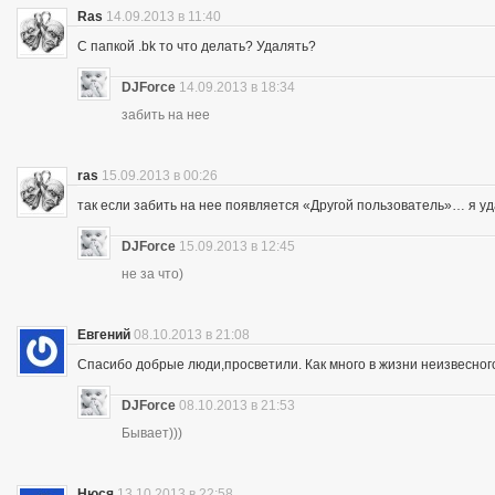
Ras
14.09.2013 в 11:40
С папкой .bk то что делать? Удалять?
DJForce
14.09.2013 в 18:34
забить на нее
ras
15.09.2013 в 00:26
так если забить на нее появляется «Другой пользователь»… я уд
DJForce
15.09.2013 в 12:45
не за что)
Евгений
08.10.2013 в 21:08
Спасибо добрые люди,просветили. Как много в жизни неизвесног
DJForce
08.10.2013 в 21:53
Бывает)))
Нюся
13.10.2013 в 22:58