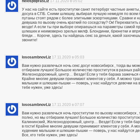
helospbprasLiz
17.11.2020 в 05:02
У нас на сайте есть проститутки санкт петербург частные анкеты
досуга в СПБ. Сними шлюшку, выбирая лучшую немедля по всем п
путаны стоят рядом с более элитными эскортницами. Сравни и на
девушка по вызову очень краткий по соседству? Ок! Перехвати
везде! А если ты при выборе опираешься на параметры самой пр
шлюшек и неимоверно зрелых милф. Блондинки, брюнетки и впря
бляди… Короче, здесь ты найдешь секс за деньги, какой захочешь:
звоните!
lososambnovLiz
17.11.2020 в 05:03
Вам нужно развлечься ночь секс досуг новосибирск , тогда вы мо
отбираем лучших! Большое количество проституток в разных райо
Железнодорожный, центр… Везде! Если у тебя барака зажечься се
Крайне многие девушки принимают клиентов у себя. А можно траха
малышки и шлюшки-пышки — поверь, у нас найдутся девочки на вс
тебе нужен, уже здесь!
lososambnovLiz
17.11.2020 в 07:07
Вам нужно развлечься ночь проститутки по вызову новосибирск ,
полно, но мы отбираем лучших! Большое количество проституток 
Калининский, Железнодорожный, центр… Везде! Если у тебя бара
в гости! Крайне многие девушки принимают клиентов у себя. А мож
худенкие малышки и шлюшки-пышки — поверь, у нас найдутся дев
Все, кто тебе нужен, уже здесь!