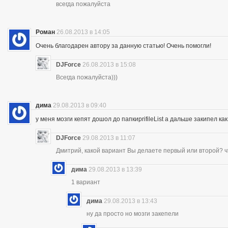
всегда пожалуйста
Роман
26.08.2013 в 14:05
Очень благодарен автору за данную статью! Очень помогли!
DJForce
26.08.2013 в 15:08
Всегда пожалуйста)))
дима
29.08.2013 в 09:40
у меня мозги кепят дошол до папкиprifileList а дальше закипел 
DJForce
29.08.2013 в 11:07
Дмитрий, какой вариант Вы делаете первый или второй? ч
дима
29.08.2013 в 13:39
1 вариант
дима
29.08.2013 в 13:43
ну да просто но мозги закепели