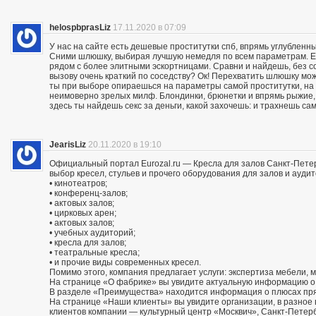
helospbprasLiz
17.11.2020 в 07:09
У нас на сайте есть дешевые проститутки спб, впрямь углубленны
Сними шлюшку, выбирая лучшую немедля по всем параметрам. Ес
рядом с более элитными эскортницами. Сравни и найдешь, без со
вызову очень краткий по соседству? Ок! Перехватить шлюшку м
ты при выборе опираешься на параметры самой проститутки, на
неимоверно зрелых милф. Блондинки, брюнетки и впрямь рыжие,
здесь ты найдешь секс за деньги, какой захочешь: и трахнешь сам
JearisLiz
20.11.2020 в 19:10
Официальный портал Eurozal.ru — Кресла для залов Санкт-Пете
выбор кресел, стульев и прочего оборудования для залов и ауди
• кинотеатров;
• конференц-залов;
• актовых залов;
• цирковых арен;
• актовых залов;
• учебных аудиторий;
• кресла для залов;
• театральные кресла;
• и прочие виды современных кресел.
Помимо этого, компания предлагает услуги: экспертиза мебели, 
На странице «О фабрике» вы увидите актуальную информацию о 
В разделе «Преимущества» находится информация о плюсах пря
На странице «Наши клиенты» вы увидите организации, в разно
клиентов компании — культурный центр «Москвич», Санкт-Петер