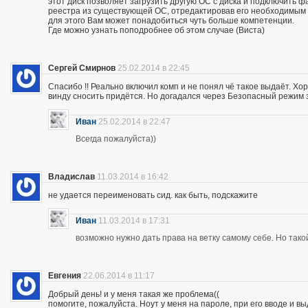
этот диск позволяет загрузить другую ОС с диска и подключить ф
реестра из существующей ОС, отредактировав его необходимым
для этого Вам может понадобиться чуть больше компетенции.
Где можно узнать поподробнее об этом случае (Виста)
Сергей Смирнов
25.02.2014 в 22:45
Спасибо !! Реально включил комп и не понял чё такое выдаёт. Хор
винду сносить придётся. Но догадался через Безопасный режим з
Иван
25.02.2014 в 22:47
Всегда пожалуйста))
Владислав
11.03.2014 в 16:42
не удается переименовать сид. как быть, подскажите
Иван
11.03.2014 в 17:31
возможно нужно дать права на ветку самому себе. Но так
Евгения
22.06.2014 в 11:17
Добрый день! и у меня такая же проблема((
помогите, пожалуйста. Ноут у меня на пароле, при его вводе и 