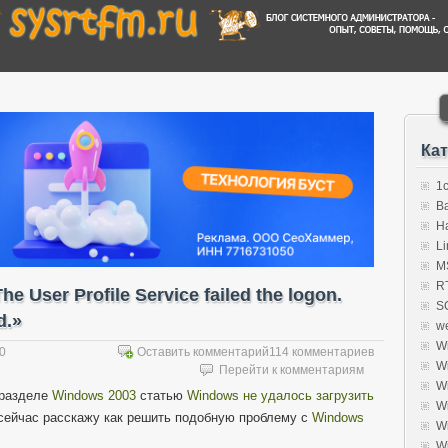
Ка
1
B
H
Li
MS
R
 User Profile Service failed the logon.
S
d.»
w
W
10
Оставить комментарий
114 комментариев
W
Перейти к комментариям
W
 разделе
Windows 2003
статью
Windows не удалось загрузить
W
 сейчас расскажу как решить подобную проблему с
Windows
W
W