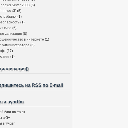
indows Sever 2008
(5)
indows XP
(5)
ез рубрики
(1)
езопасность
(1)
ыт сиса
(6)
иртуализация
(8)
ошенничество в интернете
(1)
т Администратора
(6)
офт
(17)
остинг
(1)
циализация))
пишитесь на RSS по E-mail
ги sysrtfm
й блог на Ya.ru
ы в G+
 в twitter