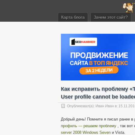
Карта блога
Зачем этот сайт?
Как исправить проблему «The
User profile cannot be loade
Опубликовал(а):
Иван Иван
в: 15.11.20
Добрый день! Помните я писал ранее в
профиль — решаем проблему
, так вот
server 2008
Windows Seven
и Vista.