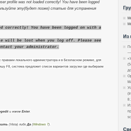
er profile was not loaded correctly! You have been logged
Гр
 используйте эту(будет позже) статью для устранения
М
М
ed correctly! You have been logged on with a
Из 
le will be lost when you log off. Please see
ontact your administrator.
П
—
«
 правами локального администратора и в Безопасном режиме, для
(
ишу F8, система предложит список вариантов загрузки где выбираем
д
O
M
У
(I
8.
И
п
gedit
и жмем
Enter
.
sc
жить
(Vista) либо
Да
(
Windows 7
).
Св