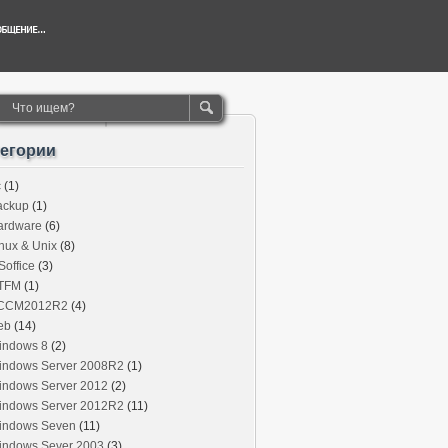
тегории
c
(1)
ackup
(1)
ardware
(6)
nux & Unix
(8)
office
(3)
TFM
(1)
CCM2012R2
(4)
eb
(14)
indows 8
(2)
indows Server 2008R2
(1)
indows Server 2012
(2)
indows Server 2012R2
(11)
indows Seven
(11)
indows Sever 2003
(3)