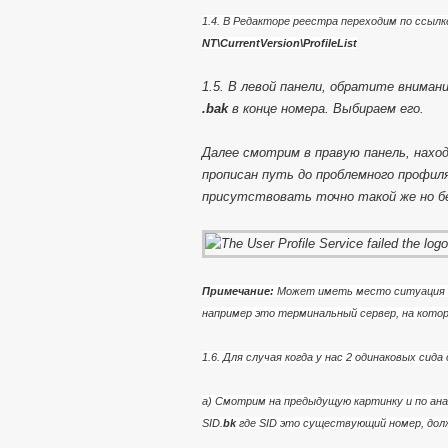
1.4. В Редакторе реестра переходим по ссылк
NT\CurrentVersion\ProfileList
1.5. В левой панели, обратите вниман
.bak
в конце номера. Выбираем его.
Далее смотрим в правую панель, нахо
прописан путь до проблемного профиля
присутствовать точно такой же но бе
Примечание:
Может иметь место ситуация к
например это терминальный сервер, на котор
1.6. Для случая когда у нас 2 одинаковых сид
a) Смотрим на предыдущую картинку и по ана
SID.
bk
где SID это существующий номер, дол