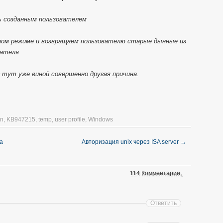
вь созданным пользователем
чном режиме и возвращаем пользователю старые дынные из
вателя
г тут уже виной совершенно другая причина.
on
,
KB947215
,
temp
,
user profile
,
Windows
а
Авторизация unix через ISA server
→
114 Комментарии。
Ответить