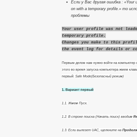
Если у Вас другая ошибка : «Your us
on with a temporary profile.» то
проблемы
Your user profile was not load
temporary profile.
Changes you make to this profi
the event log for details or c
Первым делом нам нужно войти на компьютер с
этого во время запуска компьютера жмем клав
первый:
Safe Mode(Безопасный режим)
1. Вариант первый
1.1. Жмем Пуск.
1.2. В строке поиска (Начать поиск) вводим
Re
1.3. Если вылезет UAC, щелкните на
Продол