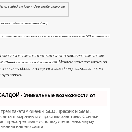
ываем, удалив окончание
бак
,
ид с окончанием
.bak
нам нужно просто переименовать SID по аналогии
й колонке, а в правой колонке находим ключ
RefCount,
если его нет
Меняем значение ключа на
м
RefCount
со значением
0
и жмем ОК
.
 означать сброс и возврат к исходному значению после
тную запись
.
ВАЛДОЙ - Уникальные возможности от
 трем пакетам оценки:
SEO, Трафик и SMM.
сайта прозрачным и простым занятием. Ссылки,
ия, пресс-релизы - используйте по максимуму
ижения вашего сайта.