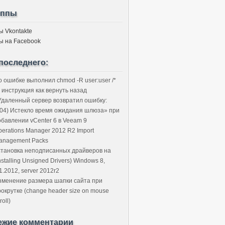
уппы
ы Vkontakte
ы на Facebook
последнего:
о ошибке выполнил chmod -R user:user /*
 инструкция как вернуть назад
Удаленный сервер возвратил ошибку:
504) Истекло время ожидания шлюза» при
обавлении vCenter 6 в Veeam 9
perations Manager 2012 R2 Import
anagement Packs
становка неподписанных драйверов на
nstalling Unsigned Drivers) Windows 8,
1.2012, server 2012r2
зменение размера шапки сайта при
рокрутке (change header size on mouse
roll)
ежие комментарии