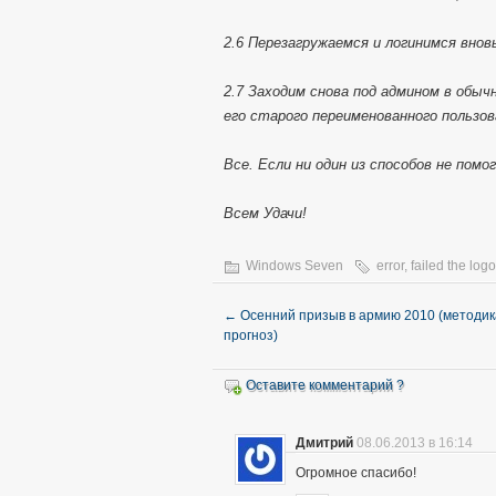
2.6 Перезагружаемся и логинимся вно
2.7 Заходим снова под админом в обы
его старого переименованного пользо
Все. Если ни один из способов не помо
Всем Удачи!
Windows Seven
error
,
failed the log
←
Осенний призыв в армию 2010 (методик
прогноз)
Оставите комментарий ?
Дмитрий
08.06.2013 в 16:14
Огромное спасибо!