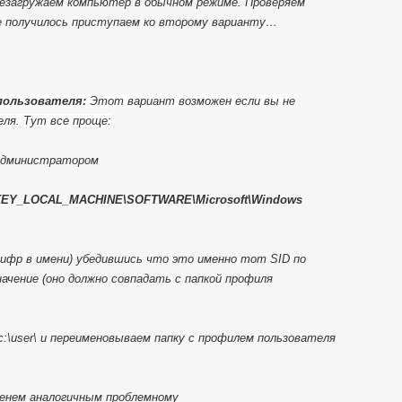
резагружаем компьютер в обычном режиме. Проверяем
е получилось приступаем ко второму варианту…
 пользователя:
Этот вариант возможен если вы не
ля. Тут все проще:
 администратором
EY_LOCAL_MACHINE\SOFTWARE\Microsoft\Windows
цифр в имени) убедившись что это именно тот SID по
начение (оно должно совпадать с папкой профиля
c:\user\ и переименовываем папку с профилем пользователя
именем аналогичным проблемному