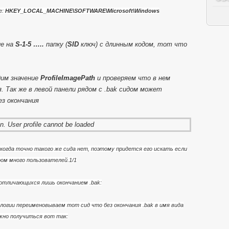
е:
HKEY_LOCAL_MACHINE\SOFTWARE\Microsoft\Windows
ие на
S-1-5 …..
папку (
SID
ключ) с длинным кодом, тот что
дим значение
ProfileImagePath
и проверяем что в нем
. Так же в левой панели рядом с .bak сидом может
з окончания
огда точно такого же сида нет, поэтому придется его искать если
ом много пользователей.1/1
а отличающихся лишь окончанием .bak:
логии переименовываем тот сид что без окончания .bak в имя вида
жно получиться вот так: