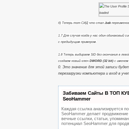
б) Теперь тот СИД что стал
.bak
переименов
1.7 Для случая когда у нас один одинаковый с
с предыдущим примером.
1.8 Теперь выбираем SID без окончания в лево
создаем новый ключ
DWORD (32 bit)
с имене
0.
Это значение для этой записи будет
перезагрузки компьютера и вход в уче
Забиваем Сайты В ТОП КУ
SeoHammer
Каждая ссылка анализируется по
SeoHammer делает продвижение 
вечные ссылки, статьи, упоминан
потенциал SeoHammer для продв