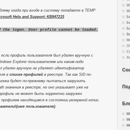
W
лему когда при входе в систему попадаете в TEMP
W
crosoft Help and Support: KB947215
Б
Б
Б
d the logon. User profile cannot be loaded.
В
М
О
С
 если профиль пользователя был удален вручную с
Х
ndows Explorer пользователем или каким-либо
л удален вручную не удаляет идентификатор
Со
еля в
списке профилей
в реестре. Так как SID по-
онка будет по-прежнему пытаться загрузить
Под
th значения в реестре, но оно указывает уже на
рофиль не может быть корректно загружен.
 профилем находящимся в состоянии резервной копии.
Бло
ователи\(имя пользователя)
.
Мо
М
Мы