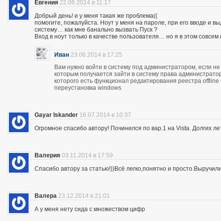
Евгения
22.06.2014 в 11:17
Добрый день! и у меня такая же проблема((
помогите, пожалуйста. Ноут у меня на пароле, при его вводе и 
систему… как мне банально вызвать Пуск ?
Вход в ноут только в качестве пользователя… но я в этом совсем
Иван
23.06.2014 в 17:25
Вам нужно войти в систему под администратором, если не 
которым получается зайти в систему права администратор
которого есть функционал редактирования реестра offline
переустановка windows
Gayar Iskander
16.07.2014 в 10:37
Огромное спасибо автору! Починился по вар.1 на Vista. Долгих ле
Валерия
03.11.2014 в 17:59
Спасибо автору за статью!))Всё легко,понятно и просто.Выручил
Валера
23.12.2014 в 21:01
А у меня нету сида с множеством цифр