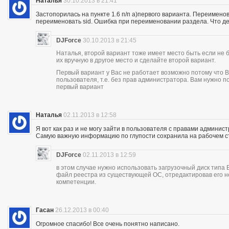
Наталья
30.10.2013 в 21:41
Застопорилась на пункте 1.6 п/п а)первого варианта. Переимено
переименовать sid. Ошибка при переименовании раздела. Что де
DJForce
30.10.2013 в 21:45
Наталья, второй вариант тоже имеет место быть если не 
их вручную в другое место и сделайте второй вариант.
Первый вариант у Вас не работает возможно потому что В
пользователя, т.е. без прав администратора. Вам нужно 
первый вариант
Наталья
02.11.2013 в 12:58
Я вот как раз и не могу зайти в пользователя с правами админист
Самую важную информацию по глупости сохранила на рабочем с
DJForce
02.11.2013 в 12:59
в этом случае нужно использовать загрузочный диск типа
файл реестра из существующей ОС, отредактировав его н
компетенции.
Гасан
26.12.2013 в 00:40
Огромное спасибо! Все очень понятно написано.