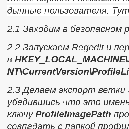
дынные пользователя. Тут
2.1 Заходим в безопасном
2.2 Запускаем Regedit и пе
в
HKEY_LOCAL_MACHINE\S
NT\CurrentVersion\ProfileLi
2.3 Делаем экспорт ветки 
убедившись что это именн
ключу
ProfileImagePath
про
совпадать с папкой профи