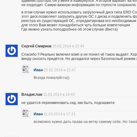
администратора, он у меня и навернулся. А второй вариант кате
не подходит. Самую важную информацию по глупости сохранила
в этом случае нужно использовать загрузочный диск типа ERD 
этот диск позволяет загрузить другую ОС с диска и подключить ф
реестра из существующей ОС, отредактировав его необходимым
для этого Вам может понадобиться чуть больше компетенции.
Где можно узнать поподробнее об этом случае (Виста)
Сергей Смирнов
25.02.2014 в 22:45
Спасибо !! Реально включил комп и не понял чё такое выдаёт. Хор
винду сносить придётся. Но догадался через Безопасный режим з
Иван
25.02.2014 в 22:47
Всегда пожалуйста))
Владислав
11.03.2014 в 16:42
не удается переименовать сид. как быть, подскажите
Иван
11.03.2014 в 17:31
возможно нужно дать права на ветку самому себе. Но так