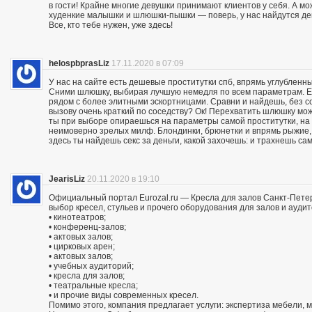
в гости! Крайне многие девушки принимают клиентов у себя. А мож
худенкие малышки и шлюшки-пышки — поверь, у нас найдутся дев
Все, кто тебе нужен, уже здесь!
helospbprasLiz
17.11.2020 в 07:09
У нас на сайте есть дешевые проститутки спб, впрямь углубленны
Сними шлюшку, выбирая лучшую немедля по всем параметрам. Ес
рядом с более элитными эскортницами. Сравни и найдешь, без со
вызову очень краткий по соседству? Ок! Перехватить шлюшку м
ты при выборе опираешься на параметры самой проститутки, на
неимоверно зрелых милф. Блондинки, брюнетки и впрямь рыжие,
здесь ты найдешь секс за деньги, какой захочешь: и трахнешь сам
JearisLiz
20.11.2020 в 19:10
Официальный портал Eurozal.ru — Кресла для залов Санкт-Пете
выбор кресел, стульев и прочего оборудования для залов и ауди
• кинотеатров;
• конференц-залов;
• актовых залов;
• цирковых арен;
• актовых залов;
• учебных аудиторий;
• кресла для залов;
• театральные кресла;
• и прочие виды современных кресел.
Помимо этого, компания предлагает услуги: экспертиза мебели, 