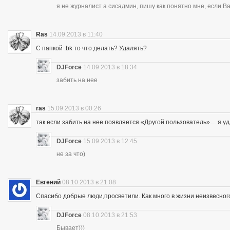
я не журналист а сисадмин, пишу как понятно мне, если 
Ras
14.09.2013 в 11:40
С папкой .bk то что делать? Удалять?
DJForce
14.09.2013 в 18:34
забить на нее
ras
15.09.2013 в 00:26
так если забить на нее появляется «Другой пользователь»… я уд
DJForce
15.09.2013 в 12:45
не за что)
Евгений
08.10.2013 в 21:08
Спасибо добрые люди,просветили. Как много в жизни неизвесног
DJForce
08.10.2013 в 21:53
Бывает)))