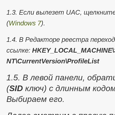
1.3. Если вылезет UAC, щелкнит
(
Windows 7
).
1.4. В Редакторе реестра перехо
ссылке:
HKEY_LOCAL_MACHINE\S
NT\CurrentVersion\ProfileList
1.5. В левой панели, обра
(
SID
ключ) с длинным кодо
Выбираем его.