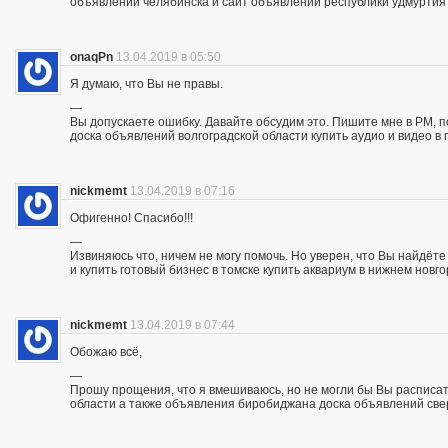
объявлений челябинска и сайт объявлений республики удмуртия
onaqPn
13.04.2019 в 05:50
Я думаю, что Вы не правы.
—
Вы допускаете ошибку. Давайте обсудим это. Пишите мне в PM, п
доска объявлений волгоградской области купить аудио и видео в 
nickmemt
13.04.2019 в 07:16
Офигенно! Спасибо!!!
—
Извиняюсь что, ничем не могу помочь. Но уверен, что Вы найдё
и купить готовый бизнес в томске купить аквариум в нижнем новг
nickmemt
13.04.2019 в 07:44
Обожаю всё,
—
Прошу прощения, что я вмешиваюсь, но не могли бы Вы расписат
области а также объявления биробиджана доска объявлений све