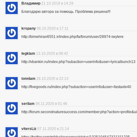
Владимир
21.10.2019 в 14:29
Благодарю автора за помощь. Проблема решена!!!
krspany
06.10.2020 в 17:11
http://bimehiran6551.ir/index.php/fa/forum/user/28974-iwylere
legklam
13.10.2020 в 08:42
http://vbankin.ru/index.php?subaction=userinfo&user=lyricalbunch13
tonnlam
26.10.2020 в 22:13
http://fivegoods.ru/index.php?subaction=userinfo&user=fastaxle40
serilam
06.11.2020 в 01:46
http://forum.secondnaturesuccess.com/member.php?action=profile&
vitersLiz
07.11.2020 в 21:14