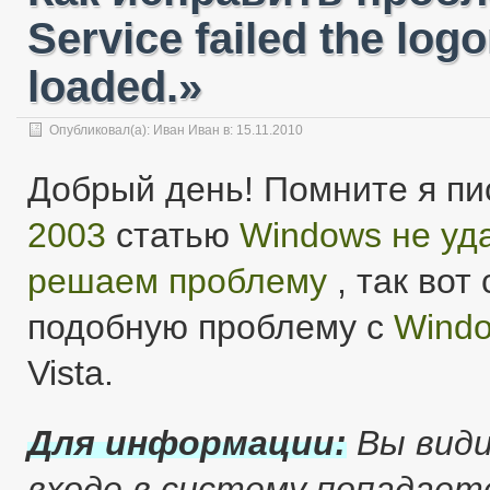
Service failed the log
loaded.»
Опубликовал(а):
Иван Иван
в: 15.11.2010
Добрый день! Помните я пи
2003
статью
Windows не уд
решаем проблему
, так вот
подобную проблему с
Windo
Vista.
Для информации:
Вы види
входе в систему попадает