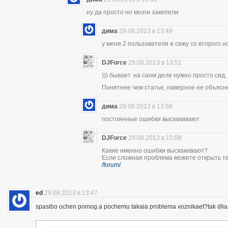
ну да просто но мозги закепели
дима
29.08.2013 в 13:49
у меня 2 пользователя я сижу со второго н
DJForce
29.08.2013 в 13:51
))) бывает. на саом деле нужно просто сид,
Понятнее чем статье, наверное не объясн
дима
29.08.2013 в 13:58
постоянные ошибки выскакивают
DJForce
29.08.2013 в 15:08
Какие именно ошибки выскакивают?
Если сложная проблема можете открыть те
/forum/
ed
29.08.2013 в 13:47
spasibo ochen pomog.a pochemu takaia problema voznikaet?tak dlia 