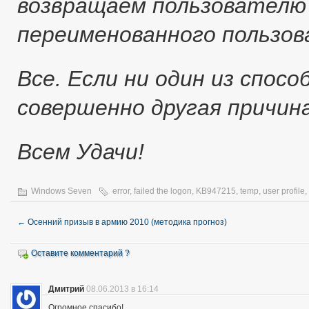
возвращаем пользователю
переименованного пользо
Все. Если ни один из спос
совершенно другая причина
Всем Удачи!
Windows Seven
error
,
failed the logon
,
KB947215
,
temp
,
user profile
,
←
Осенний призыв в армию 2010 (методика прогноз)
Оставите комментарий ?
Дмитрий
08.06.2013 в 16:14
Огромное спасибо!