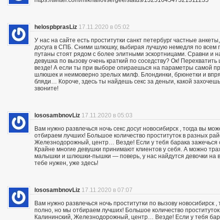
https://twitter.com/mikhailovsergee/status/1325104547321311235
helospbprasLiz
17.11.2020 в 05:02
У нас на сайте есть проститутки санкт петербург частные анкеты
досуга в СПБ. Сними шлюшку, выбирая лучшую немедля по всем п
путаны стоят рядом с более элитными эскортницами. Сравни и на
девушка по вызову очень краткий по соседству? Ок! Перехвати
везде! А если ты при выборе опираешься на параметры самой пр
шлюшек и неимоверно зрелых милф. Блондинки, брюнетки и впря
бляди… Короче, здесь ты найдешь секс за деньги, какой захочешь:
звоните!
lososambnovLiz
17.11.2020 в 05:03
Вам нужно развлечься ночь секс досуг новосибирск , тогда вы мо
отбираем лучших! Большое количество проституток в разных райо
Железнодорожный, центр… Везде! Если у тебя барака зажечься се
Крайне многие девушки принимают клиентов у себя. А можно траха
малышки и шлюшки-пышки — поверь, у нас найдутся девочки на вс
тебе нужен, уже здесь!
lososambnovLiz
17.11.2020 в 07:07
Вам нужно развлечься ночь проститутки по вызову новосибирск ,
полно, но мы отбираем лучших! Большое количество проституток 
Калининский, Железнодорожный, центр… Везде! Если у тебя бара