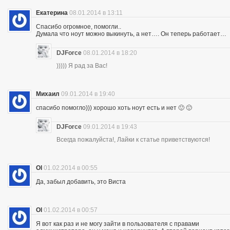
Екатерина
08.01.2014 в 13:11
Спасибо огромное, помогли..
Думала что ноут можно выкинуть, а нет…. Он теперь работает…
DJForce
08.01.2014 в 18:20
))))) Я рад за Вас!
Михаил
09.01.2014 в 19:40
спасибо помогло))) хорошо хоть ноут есть и нет 🙂 🙂
DJForce
09.01.2014 в 19:43
Всегда пожалуйста!, Лайки к статье приветствуются!
Ol
01.02.2014 в 00:55
Да, забыл добавить, это Виста
Ol
01.02.2014 в 00:57
Я вот как раз и не могу зайти в пользователя с правами