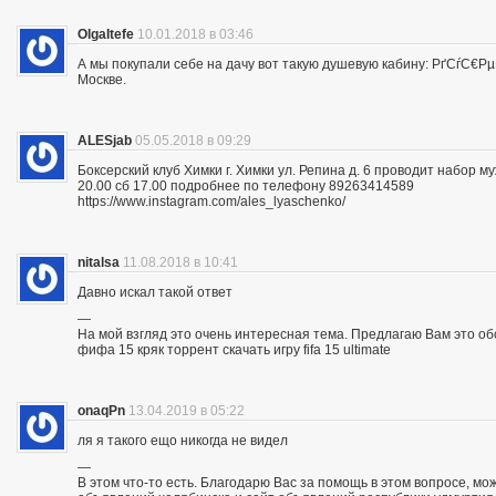
OlgaItefe
10.01.2018 в 03:46
А мы покупали себе на дачу вот такую душевую кабину: РґСѓС
Москве.
ALESjab
05.05.2018 в 09:29
Боксерский клуб Химки г. Химки ул. Репина д. 6 проводит набор м
20.00 сб 17.00 подробнее по телефону 89263414589
https://www.instagram.com/ales_lyaschenko/
nitalsa
11.08.2018 в 10:41
Давно искал такой ответ
—
На мой взгляд это очень интересная тема. Предлагаю Вам это обсуд
фифа 15 кряк торрент скачать игру fifa 15 ultimate
onaqPn
13.04.2019 в 05:22
ля я такого ещо никогда не видел
—
В этом что-то есть. Благодарю Вас за помощь в этом вопросе, мо