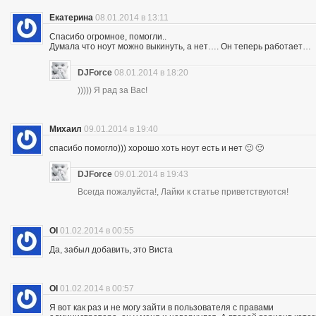
Екатерина
08.01.2014 в 13:11
Спасибо огромное, помогли..
Думала что ноут можно выкинуть, а нет…. Он теперь работает…
DJForce
08.01.2014 в 18:20
))))) Я рад за Вас!
Михаил
09.01.2014 в 19:40
спасибо помогло))) хорошо хоть ноут есть и нет 🙂 🙂
DJForce
09.01.2014 в 19:43
Всегда пожалуйста!, Лайки к статье приветствуются!
Ol
01.02.2014 в 00:55
Да, забыл добавить, это Виста
Ol
01.02.2014 в 00:57
Я вот как раз и не могу зайти в пользователя с правами