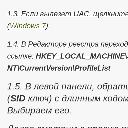
1.3. Если вылезет UAC, щелкнит
(
Windows 7
).
1.4. В Редакторе реестра перехо
ссылке:
HKEY_LOCAL_MACHINE\S
NT\CurrentVersion\ProfileList
1.5. В левой панели, обра
(
SID
ключ) с длинным кодо
Выбираем его.