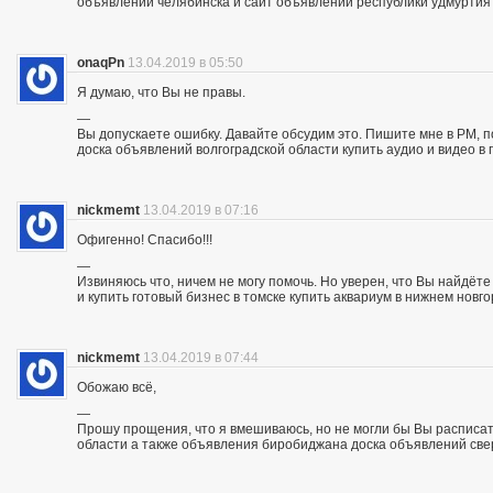
объявлений челябинска и сайт объявлений республики удмуртия
onaqPn
13.04.2019 в 05:50
Я думаю, что Вы не правы.
—
Вы допускаете ошибку. Давайте обсудим это. Пишите мне в PM, п
доска объявлений волгоградской области купить аудио и видео в 
nickmemt
13.04.2019 в 07:16
Офигенно! Спасибо!!!
—
Извиняюсь что, ничем не могу помочь. Но уверен, что Вы найдё
и купить готовый бизнес в томске купить аквариум в нижнем новг
nickmemt
13.04.2019 в 07:44
Обожаю всё,
—
Прошу прощения, что я вмешиваюсь, но не могли бы Вы расписат
области а также объявления биробиджана доска объявлений све