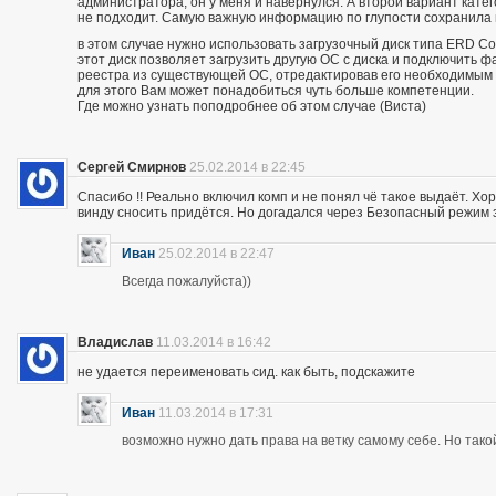
администратора, он у меня и навернулся. А второй вариант кате
не подходит. Самую важную информацию по глупости сохранила
в этом случае нужно использовать загрузочный диск типа ERD 
этот диск позволяет загрузить другую ОС с диска и подключить ф
реестра из существующей ОС, отредактировав его необходимым
для этого Вам может понадобиться чуть больше компетенции.
Где можно узнать поподробнее об этом случае (Виста)
Сергей Смирнов
25.02.2014 в 22:45
Спасибо !! Реально включил комп и не понял чё такое выдаёт. Хор
винду сносить придётся. Но догадался через Безопасный режим з
Иван
25.02.2014 в 22:47
Всегда пожалуйста))
Владислав
11.03.2014 в 16:42
не удается переименовать сид. как быть, подскажите
Иван
11.03.2014 в 17:31
возможно нужно дать права на ветку самому себе. Но так