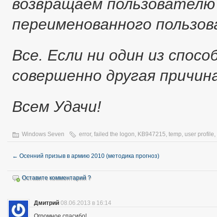
возвращаем пользователю
переименованного пользо
Все. Если ни один из спос
совершенно другая причина
Всем Удачи!
Windows Seven
error
,
failed the logon
,
KB947215
,
temp
,
user profile
,
←
Осенний призыв в армию 2010 (методика прогноз)
Оставите комментарий ?
Дмитрий
08.06.2013 в 16:14
Огромное спасибо!