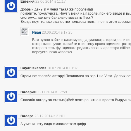
Евгения
22.06.2014 в 11:17
Добрый день! и у меня такая же проблема((
помогите, пожалуйста. Ноут у меня на пароле, при его вводе и 
систему… как мне банально вызвать Пуск ?
Вход в ноут только в качестве пользователя… но я в этом совсем
Иван
23.06.2014 в 17:25
Вам нужно войти в систему под администратором, если не 
которым получается зайти в систему права администратор
которого есть функционал редактирования реестра offline
переустановка windows
Gayar Iskander
16.07.2014 в 10:37
Огромное спасибо автору! Починился по вар.1 на Vista. Долгих ле
Валерия
03.11.2014 в 17:59
Спасибо автору за статью!))Всё легко,понятно и просто.Выручил
Валера
23.12.2014 в 21:01
А у меня нету сида с множеством цифр