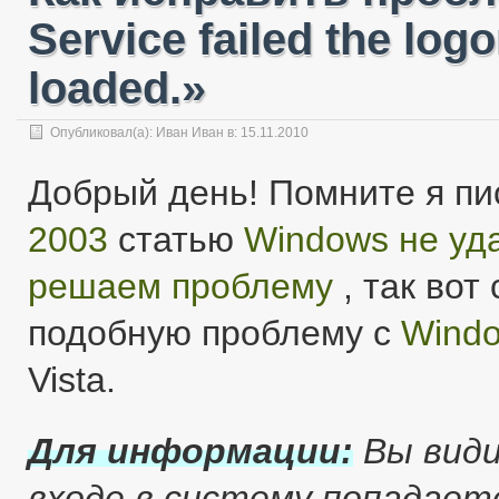
Service failed the log
loaded.»
Опубликовал(а):
Иван Иван
в: 15.11.2010
Добрый день! Помните я пи
2003
статью
Windows не уд
решаем проблему
, так вот
подобную проблему с
Windo
Vista.
Для информации:
Вы види
входе в систему попадает