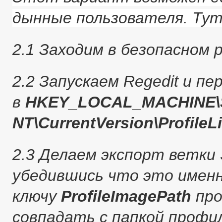
дынные пользователя. Тут
2.1 Заходим в безопасном
2.2 Запускаем Regedit и пе
в
HKEY_LOCAL_MACHINE\S
NT\CurrentVersion\ProfileLi
2.3 Делаем экспорт ветки 
убедившись что это именн
ключу
ProfileImagePath
про
совпадать с папкой профи