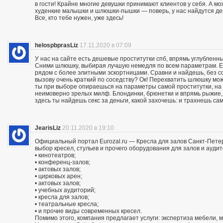
в гости! Крайне многие девушки принимают клиентов у себя. А мож
худенкие малышки и шлюшки-пышки — поверь, у нас найдутся дев
Все, кто тебе нужен, уже здесь!
helospbprasLiz
17.11.2020 в 07:09
У нас на сайте есть дешевые проститутки спб, впрямь углубленны
Сними шлюшку, выбирая лучшую немедля по всем параметрам. Ес
рядом с более элитными эскортницами. Сравни и найдешь, без со
вызову очень краткий по соседству? Ок! Перехватить шлюшку м
ты при выборе опираешься на параметры самой проститутки, на
неимоверно зрелых милф. Блондинки, брюнетки и впрямь рыжие,
здесь ты найдешь секс за деньги, какой захочешь: и трахнешь сам
JearisLiz
20.11.2020 в 19:10
Официальный портал Eurozal.ru — Кресла для залов Санкт-Пете
выбор кресел, стульев и прочего оборудования для залов и ауди
• кинотеатров;
• конференц-залов;
• актовых залов;
• цирковых арен;
• актовых залов;
• учебных аудиторий;
• кресла для залов;
• театральные кресла;
• и прочие виды современных кресел.
Помимо этого, компания предлагает услуги: экспертиза мебели, 