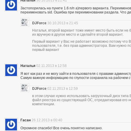
Наталья
30.10.2013 в 21:41
Застопорилась на пункте 1.6 п/п а)первого варианта. Переимено
переименовать sid. Ошибка при переименовании раздела. Что де
DJForce
30.10.2013 в 21:45
Наталья, второй вариант тоже имеет место быть если не 
их вручную в другое место и сделайте второй вариант.
Первый вариант у Вас не работает возможно потому что В
пользователя, т.е. без прав администратора. Вам нужно 
первый вариант
Наталья
02.11.2013 в 12:58
Я вот как раз и не могу зайти в пользователя с правами админист
Самую важную информацию по глупости сохранила на рабочем с
DJForce
02.11.2013 в 12:59
в этом случае нужно использовать загрузочный диск типа
файл реестра из существующей ОС, отредактировав его н
компетенции.
Гасан
26.12.2013 в 00:40
Огромное спасибо! Все очень понятно написано.