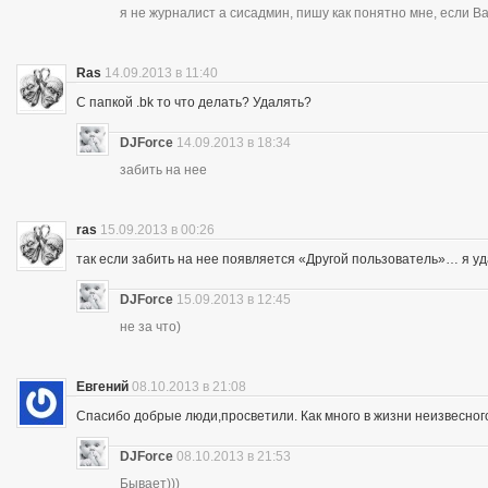
я не журналист а сисадмин, пишу как понятно мне, если 
Ras
14.09.2013 в 11:40
С папкой .bk то что делать? Удалять?
DJForce
14.09.2013 в 18:34
забить на нее
ras
15.09.2013 в 00:26
так если забить на нее появляется «Другой пользователь»… я уд
DJForce
15.09.2013 в 12:45
не за что)
Евгений
08.10.2013 в 21:08
Спасибо добрые люди,просветили. Как много в жизни неизвесног
DJForce
08.10.2013 в 21:53
Бывает)))