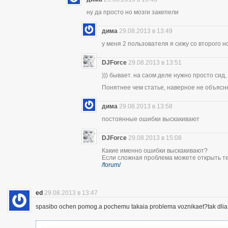
ну да просто но мозги закепели
дима
29.08.2013 в 13:49
у меня 2 пользователя я сижу со второго н
DJForce
29.08.2013 в 13:51
))) бывает. на саом деле нужно просто сид,
Понятнее чем статье, наверное не объясн
дима
29.08.2013 в 13:58
постоянные ошибки выскакивают
DJForce
29.08.2013 в 15:08
Какие именно ошибки выскакивают?
Если сложная проблема можете открыть те
/forum/
ed
29.08.2013 в 13:47
spasibo ochen pomog.a pochemu takaia problema voznikaet?tak dlia 