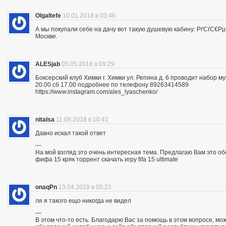
OlgaItefe
10.01.2018 в 03:46
А мы покупали себе на дачу вот такую душевую кабину: РґСѓС
Москве.
ALESjab
05.05.2018 в 09:29
Боксерский клуб Химки г. Химки ул. Репина д. 6 проводит набор м
20.00 сб 17.00 подробнее по телефону 89263414589
https://www.instagram.com/ales_lyaschenko/
nitalsa
11.08.2018 в 10:41
Давно искал такой ответ
—
На мой взгляд это очень интересная тема. Предлагаю Вам это обсуд
фифа 15 кряк торрент скачать игру fifa 15 ultimate
onaqPn
13.04.2019 в 05:22
ля я такого ещо никогда не видел
—
В этом что-то есть. Благодарю Вас за помощь в этом вопросе, мо