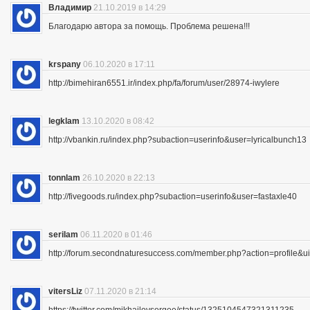
Владимир
21.10.2019 в 14:29
Благодарю автора за помощь. Проблема решена!!!
krspany
06.10.2020 в 17:11
http://bimehiran6551.ir/index.php/fa/forum/user/28974-iwylere
legklam
13.10.2020 в 08:42
http://vbankin.ru/index.php?subaction=userinfo&user=lyricalbunch13
tonnlam
26.10.2020 в 22:13
http://fivegoods.ru/index.php?subaction=userinfo&user=fastaxle40
serilam
06.11.2020 в 01:46
http://forum.secondnaturesuccess.com/member.php?action=profile&
vitersLiz
07.11.2020 в 21:14