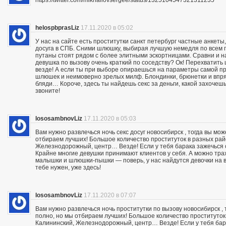
https://twitter.com/mikhailovsergee/status/1325104547321311235
helospbprasLiz
17.11.2020 в 05:02
У нас на сайте есть проститутки санкт петербург частные анкеты
досуга в СПБ. Сними шлюшку, выбирая лучшую немедля по всем п
путаны стоят рядом с более элитными эскортницами. Сравни и на
девушка по вызову очень краткий по соседству? Ок! Перехвати
везде! А если ты при выборе опираешься на параметры самой пр
шлюшек и неимоверно зрелых милф. Блондинки, брюнетки и впря
бляди… Короче, здесь ты найдешь секс за деньги, какой захочешь:
звоните!
lososambnovLiz
17.11.2020 в 05:03
Вам нужно развлечься ночь секс досуг новосибирск , тогда вы мо
отбираем лучших! Большое количество проституток в разных райо
Железнодорожный, центр… Везде! Если у тебя барака зажечься се
Крайне многие девушки принимают клиентов у себя. А можно траха
малышки и шлюшки-пышки — поверь, у нас найдутся девочки на вс
тебе нужен, уже здесь!
lososambnovLiz
17.11.2020 в 07:07
Вам нужно развлечься ночь проститутки по вызову новосибирск ,
полно, но мы отбираем лучших! Большое количество проституток 
Калининский, Железнодорожный, центр… Везде! Если у тебя бара