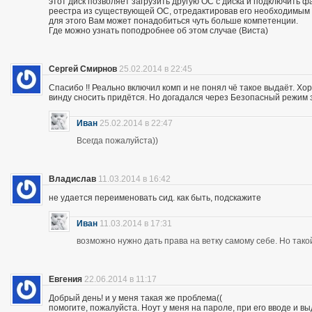
этот диск позволяет загрузить другую ОС с диска и подключить ф
реестра из существующей ОС, отредактировав его необходимым
для этого Вам может понадобиться чуть больше компетенции.
Где можно узнать поподробнее об этом случае (Виста)
Сергей Смирнов
25.02.2014 в 22:45
Спасибо !! Реально включил комп и не понял чё такое выдаёт. Хор
винду сносить придётся. Но догадался через Безопасный режим з
Иван
25.02.2014 в 22:47
Всегда пожалуйста))
Владислав
11.03.2014 в 16:42
не удается переименовать сид. как быть, подскажите
Иван
11.03.2014 в 17:31
возможно нужно дать права на ветку самому себе. Но так
Евгения
22.06.2014 в 11:17
Добрый день! и у меня такая же проблема((
помогите, пожалуйста. Ноут у меня на пароле, при его вводе и 