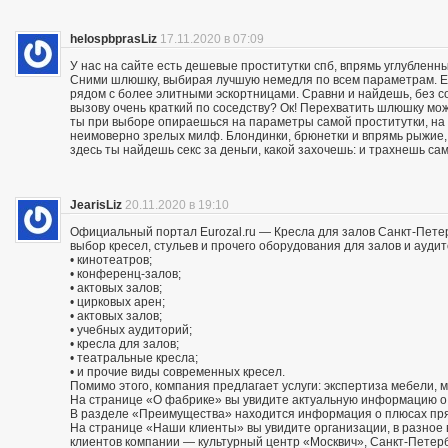
helospbprasLiz
17.11.2020 в 07:09
У нас на сайте есть дешевые проститутки спб, впрямь углубленны
Сними шлюшку, выбирая лучшую немедля по всем параметрам. Ес
рядом с более элитными эскортницами. Сравни и найдешь, без со
вызову очень краткий по соседству? Ок! Перехватить шлюшку м
ты при выборе опираешься на параметры самой проститутки, на
неимоверно зрелых милф. Блондинки, брюнетки и впрямь рыжие,
здесь ты найдешь секс за деньги, какой захочешь: и трахнешь сам
JearisLiz
20.11.2020 в 19:10
Официальный портал Eurozal.ru — Кресла для залов Санкт-Пете
выбор кресел, стульев и прочего оборудования для залов и ауди
• кинотеатров;
• конференц-залов;
• актовых залов;
• цирковых арен;
• актовых залов;
• учебных аудиторий;
• кресла для залов;
• театральные кресла;
• и прочие виды современных кресел.
Помимо этого, компания предлагает услуги: экспертиза мебели, 
На странице «О фабрике» вы увидите актуальную информацию о 
В разделе «Преимущества» находится информация о плюсах пря
На странице «Наши клиенты» вы увидите организации, в разно
клиентов компании — культурный центр «Москвич», Санкт-Петер