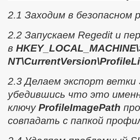
2.1 Заходим в безопасном
2.2 Запускаем Regedit и пе
в
HKEY_LOCAL_MACHINE\S
NT\CurrentVersion\ProfileLi
2.3 Делаем экспорт ветки 
убедившись что это именн
ключу
ProfileImagePath
про
совпадать с папкой профи