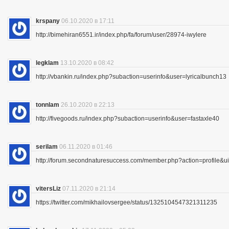
krspany
06.10.2020 в 17:11
http://bimehiran6551.ir/index.php/fa/forum/user/28974-iwylere
legklam
13.10.2020 в 08:42
http://vbankin.ru/index.php?subaction=userinfo&user=lyricalbunch13
tonnlam
26.10.2020 в 22:13
http://fivegoods.ru/index.php?subaction=userinfo&user=fastaxle40
serilam
06.11.2020 в 01:46
http://forum.secondnaturesuccess.com/member.php?action=profile&
vitersLiz
07.11.2020 в 21:14
https://twitter.com/mikhailovsergee/status/1325104547321311235