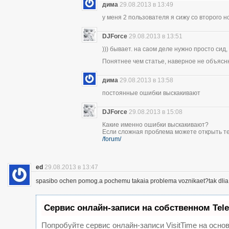
дима
29.08.2013 в 13:49
у меня 2 пользователя я сижу со второго н
DJForce
29.08.2013 в 13:51
))) бывает. на саом деле нужно просто сид,
Понятнее чем статье, наверное не объясн
дима
29.08.2013 в 13:58
постоянные ошибки выскакивают
DJForce
29.08.2013 в 15:08
Какие именно ошибки выскакивают?
Если сложная проблема можете открыть те
/forum/
ed
29.08.2013 в 13:47
spasibo ochen pomog.a pochemu takaia problema voznikaet?tak dlia 
Сервис онлайн-записи на собственном Tel
Попробуйте сервис онлайн-записи VisitTime на основ