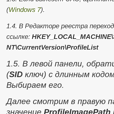
(
Windows 7
).
1.4. В Редакторе реестра перехо
ссылке:
HKEY_LOCAL_MACHINE\S
NT\CurrentVersion\ProfileList
1.5. В левой панели, обра
(
SID
ключ) с длинным кодо
Выбираем его.
Далее смотрим в правую п
значение
ProfileImagePath