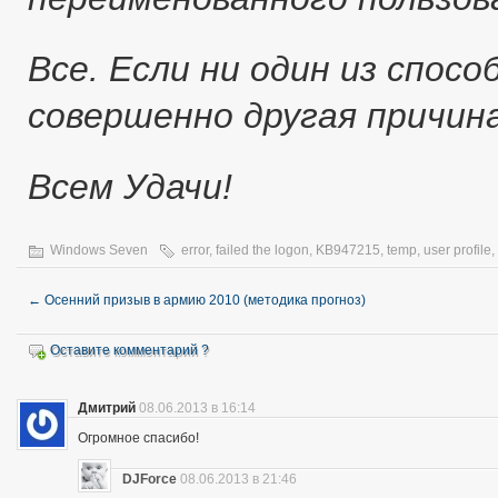
Все. Если ни один из спос
совершенно другая причина
Всем Удачи!
Windows Seven
error
,
failed the logon
,
KB947215
,
temp
,
user profile
,
←
Осенний призыв в армию 2010 (методика прогноз)
Оставите комментарий ?
Дмитрий
08.06.2013 в 16:14
Огромное спасибо!
DJForce
08.06.2013 в 21:46