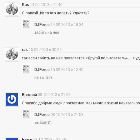
Ras
14.09.2013 в 11:40
С папкой .bk то что делать? Удалять?
DJForce
14.09.2013 в 18:34
забить на нее
ras
15.09.2013 в 00:26
так если забить на нее появляется «Другой пользователь»… я уд
DJForce
15.09.2013 в 12:45
не за что)
Евгений
08.10.2013 в 21:08
Спасибо добрые люди,просветили. Как много в жизни неизвесног
DJForce
08.10.2013 в 21:53
Бывает)))
Нюся
13.10.2013 в 22:58