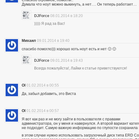
Думала что ноут можно выкинуть, а нет…. Он теперь работает…
DJForce
08.01.2014 в 18:20
))))) Я рад за Вас!
Михаил
09.01.2014 в 19:40
спасибо помогло))) хорошо хоть ноут есть и нет 🙂 🙂
DJForce
09.01.2014 в 19:43
Всегда пожалуйста!, Лайки к статье приветствуются!
Ol
01.02.2014 в 00:55
Да, забыл добавить, это Виста
Ol
01.02.2014 в 00:57
Я вот как раз и не могу зайти в пользователя с правами
администратора, он у меня и навернулся. А второй вариант кате
не подходит. Самую важную информацию по глупости сохранила
в этом случае нужно использовать загрузочный диск типа ERD 