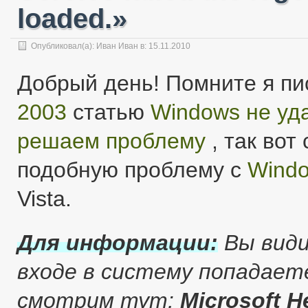
loaded.»
Опубликовал(а):
Иван Иван
в: 15.11.2010
Добрый день! Помните я пи
2003
статью
Windows не уд
решаем проблему
, так вот
подобную проблему с
Windo
Vista.
Для информации:
Вы види
входе в систему попадает
смотрим тут:
Microsoft H