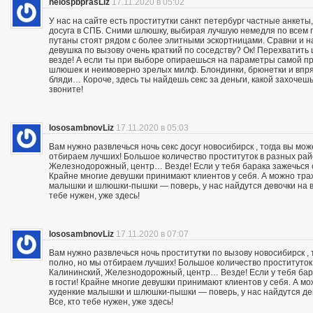
helospbprasLiz
17.11.2020 в 05:02
У нас на сайте есть проститутки санкт петербург частные анкеты
досуга в СПБ. Сними шлюшку, выбирая лучшую немедля по всем п
путаны стоят рядом с более элитными эскортницами. Сравни и на
девушка по вызову очень краткий по соседству? Ок! Перехвати
везде! А если ты при выборе опираешься на параметры самой пр
шлюшек и неимоверно зрелых милф. Блондинки, брюнетки и впря
бляди… Короче, здесь ты найдешь секс за деньги, какой захочешь:
звоните!
lososambnovLiz
17.11.2020 в 05:03
Вам нужно развлечься ночь секс досуг новосибирск , тогда вы мо
отбираем лучших! Большое количество проституток в разных райо
Железнодорожный, центр… Везде! Если у тебя барака зажечься се
Крайне многие девушки принимают клиентов у себя. А можно траха
малышки и шлюшки-пышки — поверь, у нас найдутся девочки на вс
тебе нужен, уже здесь!
lososambnovLiz
17.11.2020 в 07:07
Вам нужно развлечься ночь проститутки по вызову новосибирск ,
полно, но мы отбираем лучших! Большое количество проституток 
Калининский, Железнодорожный, центр… Везде! Если у тебя бара
в гости! Крайне многие девушки принимают клиентов у себя. А мож
худенкие малышки и шлюшки-пышки — поверь, у нас найдутся дев
Все, кто тебе нужен, уже здесь!