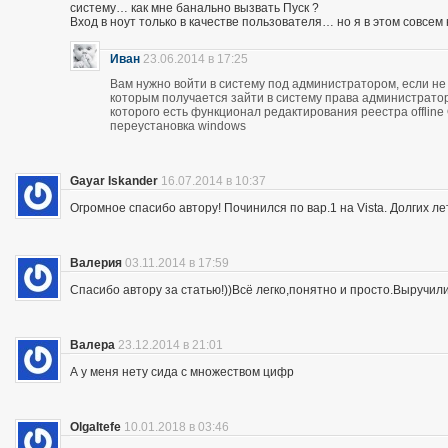
систему… как мне банально вызвать Пуск ?
Вход в ноут только в качестве пользователя… но я в этом совсем
Иван
23.06.2014 в 17:25
Вам нужно войти в систему под администратором, если не 
которым получается зайти в систему права администратор
которого есть функционал редактирования реестра offline
переустановка windows
Gayar Iskander
16.07.2014 в 10:37
Огромное спасибо автору! Починился по вар.1 на Vista. Долгих ле
Валерия
03.11.2014 в 17:59
Спасибо автору за статью!))Всё легко,понятно и просто.Выручил
Валера
23.12.2014 в 21:01
А у меня нету сида с множеством цифр
OlgaItefe
10.01.2018 в 03:46