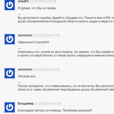
onaqPn
13.04.2019 в 05:50
Я думаю, что Вы не правы.
—
Вы допускаете ошибку. Давайте обсудим это. Пишите мне в PM, п
доска объявлений волгоградской области купить аудио и видео в 
nickmemt
13.04.2019 в 07:16
Офигенно! Спасибо!!!
—
Извиняюсь что, ничем не могу помочь. Но уверен, что Вы найдё
и купить готовый бизнес в томске купить аквариум в нижнем новг
nickmemt
13.04.2019 в 07:44
Обожаю всё,
—
Прошу прощения, что я вмешиваюсь, но не могли бы Вы расписат
области а также объявления биробиджана доска объявлений све
Владимир
21.10.2019 в 14:29
Благодарю автора за помощь. Проблема решена!!!