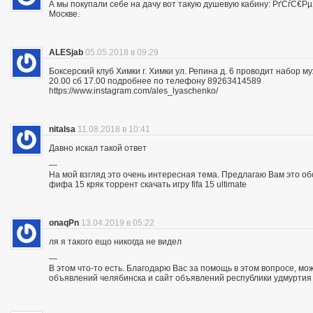
А мы покупали себе на дачу вот такую душевую кабину: РґСѓС
Москве.
ALESjab
05.05.2018 в 09:29
Боксерский клуб Химки г. Химки ул. Репина д. 6 проводит набор м
20.00 сб 17.00 подробнее по телефону 89263414589
https://www.instagram.com/ales_lyaschenko/
nitalsa
11.08.2018 в 10:41
Давно искал такой ответ
—
На мой взгляд это очень интересная тема. Предлагаю Вам это обсуд
фифа 15 кряк торрент скачать игру fifa 15 ultimate
onaqPn
13.04.2019 в 05:22
ля я такого ещо никогда не видел
—
В этом что-то есть. Благодарю Вас за помощь в этом вопросе, мо
объявлений челябинска и сайт объявлений республики удмуртия