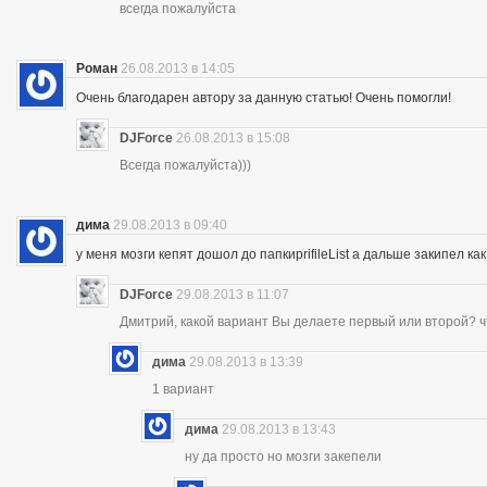
всегда пожалуйста
Роман
26.08.2013 в 14:05
Очень благодарен автору за данную статью! Очень помогли!
DJForce
26.08.2013 в 15:08
Всегда пожалуйста)))
дима
29.08.2013 в 09:40
у меня мозги кепят дошол до папкиprifileList а дальше закипел 
DJForce
29.08.2013 в 11:07
Дмитрий, какой вариант Вы делаете первый или второй? ч
дима
29.08.2013 в 13:39
1 вариант
дима
29.08.2013 в 13:43
ну да просто но мозги закепели