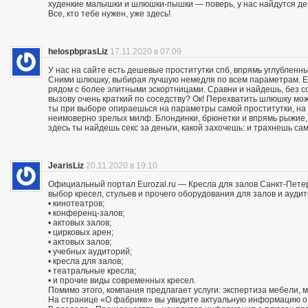
худенкие малышки и шлюшки-пышки — поверь, у нас найдутся дев
Все, кто тебе нужен, уже здесь!
helospbprasLiz
17.11.2020 в 07:09
У нас на сайте есть дешевые проститутки спб, впрямь углубленны
Сними шлюшку, выбирая лучшую немедля по всем параметрам. Ес
рядом с более элитными эскортницами. Сравни и найдешь, без со
вызову очень краткий по соседству? Ок! Перехватить шлюшку м
ты при выборе опираешься на параметры самой проститутки, на
неимоверно зрелых милф. Блондинки, брюнетки и впрямь рыжие,
здесь ты найдешь секс за деньги, какой захочешь: и трахнешь сам
JearisLiz
20.11.2020 в 19:10
Официальный портал Eurozal.ru — Кресла для залов Санкт-Пете
выбор кресел, стульев и прочего оборудования для залов и ауди
• кинотеатров;
• конференц-залов;
• актовых залов;
• цирковых арен;
• актовых залов;
• учебных аудиторий;
• кресла для залов;
• театральные кресла;
• и прочие виды современных кресел.
Помимо этого, компания предлагает услуги: экспертиза мебели, 
На странице «О фабрике» вы увидите актуальную информацию о 