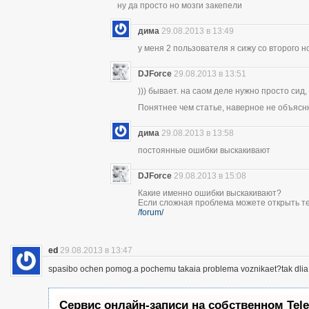
ну да просто но мозги закепели
дима
29.08.2013 в 13:49
у меня 2 пользователя я сижу со второго н
DJForce
29.08.2013 в 13:51
))) бывает. на саом деле нужно просто сид,
Понятнее чем статье, наверное не объясн
дима
29.08.2013 в 13:58
постоянные ошибки выскакивают
DJForce
29.08.2013 в 15:08
Какие именно ошибки выскакивают?
Если сложная проблема можете открыть те
/forum/
ed
29.08.2013 в 13:47
spasibo ochen pomog.a pochemu takaia problema voznikaet?tak dlia 
Сервис онлайн-записи на собственном Tel