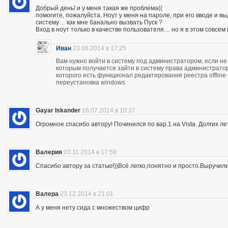
Добрый день! и у меня такая же проблема((
помогите, пожалуйста. Ноут у меня на пароле, при его вводе и 
систему… как мне банально вызвать Пуск ?
Вход в ноут только в качестве пользователя… но я в этом совсем
Иван
23.06.2014 в 17:25
Вам нужно войти в систему под администратором, если не 
которым получается зайти в систему права администратор
которого есть функционал редактирования реестра offline
переустановка windows
Gayar Iskander
16.07.2014 в 10:37
Огромное спасибо автору! Починился по вар.1 на Vista. Долгих ле
Валерия
03.11.2014 в 17:59
Спасибо автору за статью!))Всё легко,понятно и просто.Выручил
Валера
23.12.2014 в 21:01
А у меня нету сида с множеством цифр