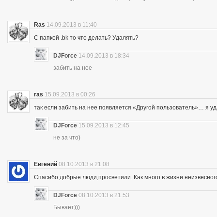
Ras
14.09.2013 в 11:40
С папкой .bk то что делать? Удалять?
DJForce
14.09.2013 в 18:34
забить на нее
ras
15.09.2013 в 00:26
так если забить на нее появляется «Другой пользователь»… я уд
DJForce
15.09.2013 в 12:45
не за что)
Евгений
08.10.2013 в 21:08
Спасибо добрые люди,просветили. Как много в жизни неизвесног
DJForce
08.10.2013 в 21:53
Бывает)))