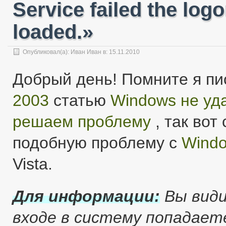
Service failed the log
loaded.»
Опубликовал(а):
Иван Иван
в: 15.11.2010
Добрый день! Помните я пи
2003
статью
Windows не уд
решаем проблему
, так вот
подобную проблему с
Windo
Vista.
Для информации:
Вы види
входе в систему попадает