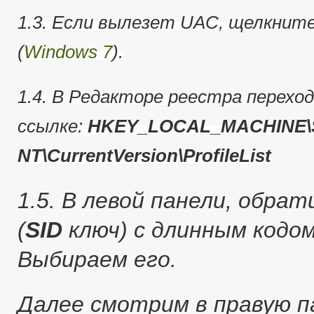
1.3. Если вылезет UAC, щелкнит
(
Windows 7
).
1.4. В Редакторе реестра перехо
ссылке:
HKEY_LOCAL_MACHINE\S
NT\CurrentVersion\ProfileList
1.5. В левой панели, обра
(
SID
ключ) с длинным кодо
Выбираем его.
Далее смотрим в правую п