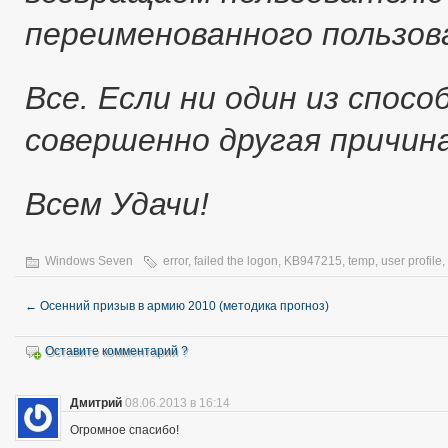
переименованного пользо
Все. Если ни один из спос
совершенно другая причина
Всем Удачи!
Windows Seven
error
,
failed the logon
,
KB947215
,
temp
,
user profile
,
←
Осенний призыв в армию 2010 (методика прогноз)
Оставите комментарий ?
Дмитрий
08.06.2013 в 16:14
Огромное спасибо!