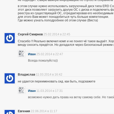
не подходит. Самую важную информацию по глупости сохранила
в этом случае нужно использовать загрузочный диск типа ERD 
этот диск позволяет загрузить другую ОС с диска и подключить ф
реестра из существующей ОС, отредактировав его необходимым
для этого Вам может понадобиться чуть больше компетенции.
Где можно узнать поподробнее об этом случае (Виста)
Сергей Смирнов
25.02.2014 в 22:45
Спасибо !! Реально включил комп и не понял чё такое выдаёт. Хор
винду сносить придётся. Но догадался через Безопасный режим з
Иван
25.02.2014 в 22:47
Всегда пожалуйста))
Владислав
11.03.2014 в 16:42
не удается переименовать сид. как быть, подскажите
Иван
11.03.2014 в 17:31
возможно нужно дать права на ветку самому себе. Но так
Евгения
22.06.2014 в 11:17