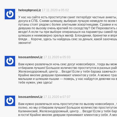
helospbprasLiz
17.11.2020 в 05:02
У нас на сайте есть проститутки санкт петербург частные анкеты
досуга в СПБ. Сними шлюшку, выбирая лучшую немедля по всем п
путаны стоят рядом с более элитными эскортницами. Сравни и на
девушка по вызову очень краткий по соседству? Ок! Перехвати
везде! А если ты при выборе опираешься на параметры самой пр
шлюшек и неимоверно зрелых милф. Блондинки, брюнетки и впря
бляди… Короче, здесь ты найдешь секс за деньги, какой захочешь:
звоните!
lososambnovLiz
17.11.2020 в 05:03
Вам нужно развлечься ночь секс досуг новосибирск , тогда вы мо
отбираем лучших! Большое количество проституток в разных райо
Железнодорожный, центр… Везде! Если у тебя барака зажечься се
Крайне многие девушки принимают клиентов у себя. А можно траха
малышки и шлюшки-пышки — поверь, у нас найдутся девочки на вс
тебе нужен, уже здесь!
lososambnovLiz
17.11.2020 в 07:07
Вам нужно развлечься ночь проститутки по вызову новосибирск ,
полно, но мы отбираем лучших! Большое количество проституток 
Калининский, Железнодорожный, центр… Везде! Если у тебя бара
в гости! Крайне многие девушки принимают клиентов у себя. А мож