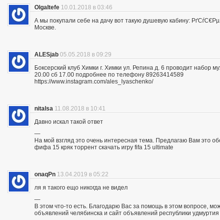
OlgaItefe
10.01.2018 в 03:46
А мы покупали себе на дачу вот такую душевую кабину: РґСѓС
Москве.
ALESjab
05.05.2018 в 09:29
Боксерский клуб Химки г. Химки ул. Репина д. 6 проводит набор м
20.00 сб 17.00 подробнее по телефону 89263414589
https://www.instagram.com/ales_lyaschenko/
nitalsa
11.08.2018 в 10:41
Давно искал такой ответ
—
На мой взгляд это очень интересная тема. Предлагаю Вам это обсуд
фифа 15 кряк торрент скачать игру fifa 15 ultimate
onaqPn
13.04.2019 в 05:22
ля я такого ещо никогда не видел
—
В этом что-то есть. Благодарю Вас за помощь в этом вопросе, мо
объявлений челябинска и сайт объявлений республики удмуртия