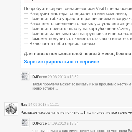
Попробуйте сервис онлайн-записи VisitTime на основ
— Разгрузит мастера, специалиста или компанию;
— Позволит гибко управлять расписанием и загрузк
— Разошлет оповещения о новых услугах или акция
— Позволит принять оплату на карту/кошелек/счет;
— Позволит записываться на групповые и персонал
— Поможет получить от клиента отзывы о визите к 
— Включает в себя сервис чаевых.
Для новых пользователей первый месяц беспла
Зарегистрироваться в сервисе
DJForce
29.08.2013 в 13:52
Такая проблема может возникать из-за проблем с жестки
криво встают…
Ras
14.09.2013 в 11:21
Расписал нихера ни че не понятно… Пиши яснее. не все такие у
DJForce
14.09.2013 в 18:34
я не журналист а сисадмин, пишу как понятно мне, если 