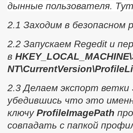
дынные пользователя. Тут
2.1 Заходим в безопасном
2.2 Запускаем Regedit и пе
в
HKEY_LOCAL_MACHINE\S
NT\CurrentVersion\ProfileLi
2.3 Делаем экспорт ветки 
убедившись что это именн
ключу
ProfileImagePath
про
совпадать с папкой профи