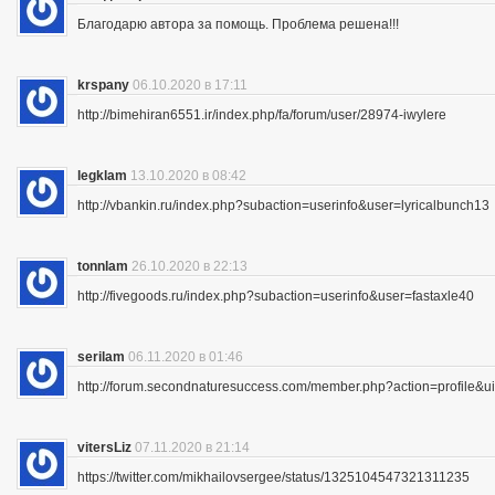
Благодарю автора за помощь. Проблема решена!!!
krspany
06.10.2020 в 17:11
http://bimehiran6551.ir/index.php/fa/forum/user/28974-iwylere
legklam
13.10.2020 в 08:42
http://vbankin.ru/index.php?subaction=userinfo&user=lyricalbunch13
tonnlam
26.10.2020 в 22:13
http://fivegoods.ru/index.php?subaction=userinfo&user=fastaxle40
serilam
06.11.2020 в 01:46
http://forum.secondnaturesuccess.com/member.php?action=profile&
vitersLiz
07.11.2020 в 21:14
https://twitter.com/mikhailovsergee/status/1325104547321311235