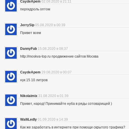
CaydeApem
02.08.2020 в 21:11
пергидроль оптом
JerrySip
05.08.2020 в 00:39
Привет всем
DannyFub
15.08.2020 в 08:37
http://moskva-top.ru продвижение сайтов Москва
CaydeApem
29.08.2020 в 00:07
нук 15 10 литров
Nikolaimix
31.08.2020 в 01:39
Привет, народ! Принимайте нуба в ряды сотоварищей )
WalliLedly
01.09.2020 в 14:39
Как же заработать в интернете при помощи скрытого трафика?