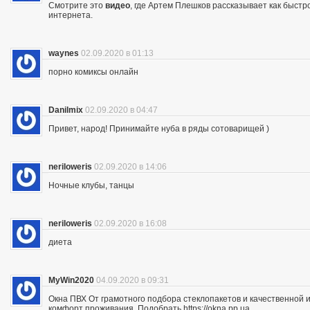
Смотрите это
видео
, где Артем Плешков рассказывает как быстр
интернета.
waynes
02.09.2020 в 01:13
порно комиксы онлайн
Danilmix
02.09.2020 в 04:47
Привет, народ! Принимайте нуба в ряды сотоварищей )
neriloweris
02.09.2020 в 14:06
Ночные клубы, танцы
neriloweris
02.09.2020 в 16:08
диета
MyWin2020
04.09.2020 в 09:31
Окна ПВХ От грамотного подбора стеклопакетов и качественной их
комфорт проживания. Подобрать https://okna.pp.ua