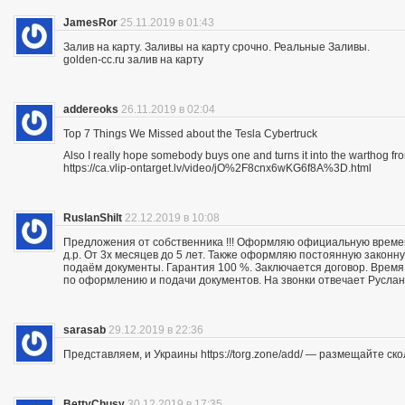
JamesRor
25.11.2019 в 01:43
Залив на карту. Заливы на карту срочно. Реальные Заливы.
golden-cc.ru залив на карту
addereoks
26.11.2019 в 02:04
Top 7 Things We Missed about the Tesla Cybertruck
Also I really hope somebody buys one and turns it into the warthog fro
https://ca.vlip-ontarget.lv/video/jO%2F8cnx6wKG6f8A%3D.html
RuslanShilt
22.12.2019 в 10:08
Предложения от собственника !!! Оформляю официальную времен
д.р. От 3х месяцев до 5 лет. Также оформляю постоянную законн
подаём документы. Гарантия 100 %. Заключается договор. Время 
по оформлению и подачи документов. На звонки отвечает Руслан.
sarasab
29.12.2019 в 22:36
Представляем, и Украины https://torg.zone/add/ — размещайте ск
BettyChusy
30.12.2019 в 17:35