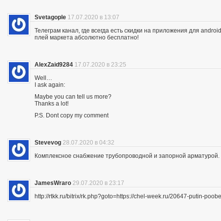
Svetagople
17.07.2020 в 13:07
Телеграм канал, где всегда есть скидки на приложения для android
плей маркета абсолютно бесплатно!
AlexZaid9284
17.07.2020 в 23:25
Well…
I ask again:
Maybe you can tell us more?
Thanks a lot!
P.S. Dont copy my comment
Stevevog
28.07.2020 в 04:32
Комплексное снабжение трубопроводной и запорной арматурой. 
JamesWraro
29.07.2020 в 23:17
http://rtkk.ru/bitrix/rk.php?goto=https://chel-week.ru/20647-putin-p