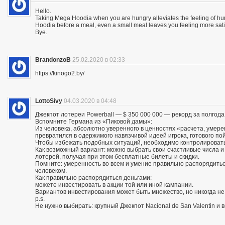
Hello.
Taking Mega Hoodia when you are hungry alleviates the feeling of h
Hoodia before a meal, even a small meal leaves you feeling more sat
Bye.
BrandonzoB
25.02.2020 в 02:33
https://kinogo2.by/
LottoSivy
04.03.2020 в 04:48
Джекпот лотереи Powerball — $ 350 000 000 — рекорд за полгода
Вспомните Германа из «Пиковой дамы»:
Из человека, абсолютно уверенного в ценностях «расчета, умере
превратился в одержимого навязчивой идеей игрока, готового по
Чтобы избежать подобных ситуаций, необходимо контролировать
Как возможный вариант: можно выбрать свои счастливые числа 
лотерей, получая при этом бесплатные билеты и скидки.
Помните: умеренность во всем и умение правильно распорядитьс
человеком.
Как правильно распорядиться деньгами:
можете инвестировать в акции той или иной кампании.
Вариантов инвестирования может быть множество, но никогда не
p.s.
Не нужно выбирать: крупный Джекпот Nacional de San Valentin и 