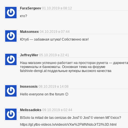
FaraSergeev
01.10.2019 в 08:12
кто?
Maksonsex
04.10.2019 в 07:44
Ютуб — забавная штука! Собственно все!
JeffreyWer
05.10.2019 в 22:41
Наш магазин успешно работает на просторах рунета — даркнета 
терминалы и банкоматы. Основная тема на форуме
falshivie-dengi.at поддельные купюры высокого качества
Inosesosis
08.10.2019 в 14:08
Hello everyone on the forum 🙂
Melissadioks
09.10.2019 в 02:44
ВїSolo la mitad de las cenizas de JosГ© JosГ© vienen MГ©xico?
https://gt.ytbs-videos.lv/video/oVXw%2FWNNdoJrT2I%3D.html