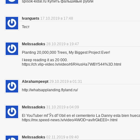
spisok-kidal.ru Купить фальшивые рубли
Ivanguets
17.10.2019 в 17:48
Тест
Melissadioks
28.10.2019 в 19:47
Planting 20,000,000 Trees, My Biggest Project Ever!
I keep reading it as 20 000.
https://ch.vlip-video.lv/video/r6RHusHa7WBY544%3D.html
Abrahampeept
29.10.2019 в 01:31
http://whatsapplanding.flyland.ru/
Melissadioks
31.10.2019 в 04:09
El YouTuber mГЎs dГ©bil en el cementerio La Danny esta bien hueca
https://mx.speed-news.lv/video/4WOD+av/lrGkEE0=.html
Melissadioks
02.11.2019 в 09:40