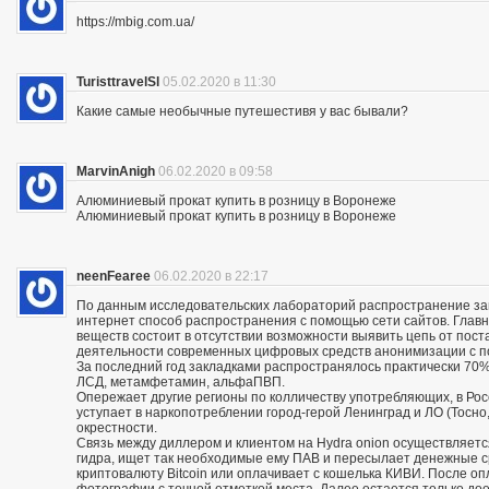
https://mbig.com.ua/
TuristtravelSl
05.02.2020 в 11:30
Какие самые необычные путешестивя у вас бывали?
MarvinAnigh
06.02.2020 в 09:58
Алюминиевый прокат купить в розницу в Воронеже
Алюминиевый прокат купить в розницу в Воронеже
neenFearee
06.02.2020 в 22:17
По данным исследовательских лабораторий распространение з
интернет способ распространения с помощью сети сайтов. Глав
веществ состоит в отсутствии возможности выявить цепь от пос
деятельности современных цифровых средств анонимизации с по
За последний год закладками распространялось практически 70% 
ЛСД, метамфетамин, альфаПВП.
Опережает другие регионы по колличеству употребляющих, в Росс
уступает в наркопотреблении город-герой Ленинград и ЛО (Тосно, 
окрестности.
Связь между диллером и клиентом на Hydra onion осуществляетс
гидра, ищет так необходимые ему ПАВ и пересылает денежные с
криптовалюту Bitcoin или оплачивает с кошелька КИВИ. После о
фотографии с точной отметкой места. Далее остается только дое