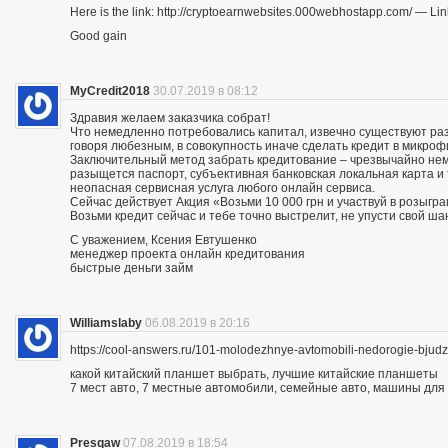
Here is the link: http://cryptoearnwebsites.000webhostapp.com/ — Lin
Good gain
MyCredit2018
30.07.2019 в 08:12
Здравия желаем заказчика собрат!
Что немедленно потребовались капитал, извечно существуют разн
говоря любезным, в совокупность иначе сделать кредит в микро
Заключительный метод забрать кредитование – чрезвычайно нему
разыщется паспорт, субъективная банковская локальная карта и
неопасная сервисная услуга любого онлайн сервиса.
Сейчас действует Акция «Возьми 10 000 грн и участвуй в розыгра
Возьми кредит сейчас и тебе точно выстрелит, не упусти свой ша
С уважением, Ксения Евтушенко
менеджер проекта онлайн кредитования
быстрые деньги займ
Williamslaby
06.08.2019 в 20:16
https://cool-answers.ru/101-molodezhnye-avtomobili-nedorogie-bju
какой китайский планшет выбрать, лучшие китайские планшеты
7 мест авто, 7 местные автомобили, семейные авто, машины для
Presqaw
07.08.2019 в 18:54