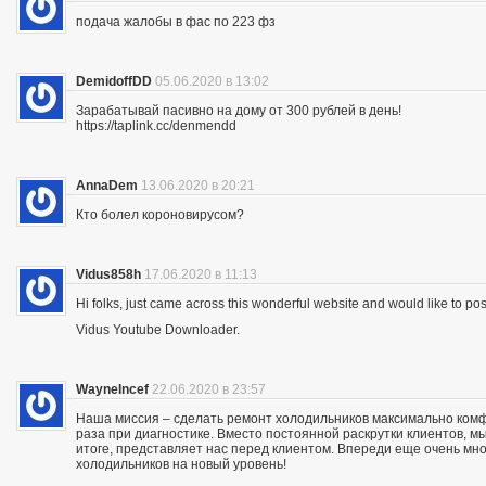
подача жалобы в фас по 223 фз
DemidoffDD
05.06.2020 в 13:02
Зарабатывай пасивно на дому от 300 рублей в день!
https://taplink.cc/denmendd
AnnaDem
13.06.2020 в 20:21
Кто болел короновирусом?
Vidus858h
17.06.2020 в 11:13
Hi folks, just came across this wonderful website and would like to p
Vidus Youtube Downloader.
WayneIncef
22.06.2020 в 23:57
Наша миссия – сделать ремонт холодильников максимально комфо
раза при диагностике. Вместо постоянной раскрутки клиентов, мы
итоге, представляет нас перед клиентом. Впереди еще очень мно
холодильников на новый уровень!