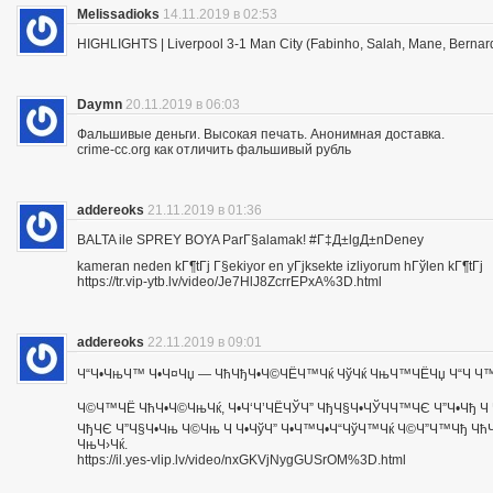
Melissadioks
14.11.2019 в 02:53
HIGHLIGHTS | Liverpool 3-1 Man City (Fabinho, Salah, Mane, Bernar
Daymn
20.11.2019 в 06:03
Фальшивые деньги. Высокая печать. Анонимная доставка.
crime-cc.org как отличить фальшивый рубль
addereoks
21.11.2019 в 01:36
BALTA ile SPREY BOYA ParГ§alamak! #Г‡Д±lgД±nDeney
kameran neden kГ¶tГј Г§ekiyor en yГјksekte izliyorum hГўlen kГ¶tГј
https://tr.vip-ytb.lv/video/Je7HlJ8ZcrrEPxA%3D.html
addereoks
22.11.2019 в 09:01
Ч“Ч•ЧњЧ™ Ч•Ч¤Чџ — ЧћЧђЧ•Ч©ЧЁЧ™Чќ ЧўЧќ ЧњЧ™ЧЁЧџ Ч“Ч Ч™Ч
Ч©Ч™ЧЁ ЧћЧ•Ч©ЧњЧќ, Ч•Ч‘Ч’ЧЁЧЎЧ” ЧђЧ§Ч•ЧЎЧЧ™ЧЄ Ч”Ч•Чђ Ч 
ЧђЧЄ Ч”Ч§Ч•Чњ Ч©Чњ Ч Ч•ЧўЧ” Ч•Ч™Ч•Ч“ЧўЧ™Чќ Ч©Ч”Ч™Чђ ЧћЧ
ЧњЧ›Чќ.
https://il.yes-vlip.lv/video/nxGKVjNygGUSrOM%3D.html