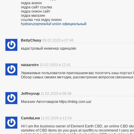
гидра анион
гидра сайт ссылка
гидра онион сайт
гидра магазин
ссылка +на гидру онион
hydraruzxpnew4af union официальный
BettyChusy
09.02.2020 в 07:46
кадастровый инженер одинцово
nataareiro
10.02.2020 в 12:41
Уважаемые пользователи приглашаем вас посетить наш портал 
Обзор самых свежих методик, рассмотрение вопросов связанных 
Jeffreyvup
11.02.2020 в 08:38
Магазин Автотоваров https://mbig.com.ua/
CamilaLew
11.02.2020 в 12:54
Hi! I am the business owner of Element Earth CBD, an online CBD store
varieties of CBD items do you guys at sysrtfm.ru recommend I carry an