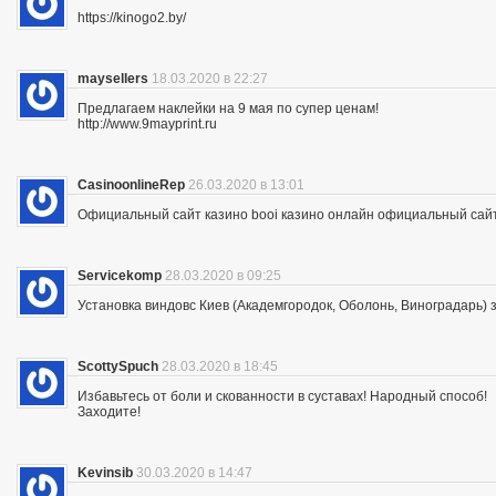
https://kinogo2.by/
maysellers
18.03.2020 в 22:27
Предлагаем наклейки на 9 мая по супер ценам!
http://www.9mayprint.ru
CasinoonlineRep
26.03.2020 в 13:01
Официальный сайт казино booi казино онлайн официальный сайт
Servicekomp
28.03.2020 в 09:25
Установка виндовс Киев (Академгородок, Оболонь, Виноградарь) 
ScottySpuch
28.03.2020 в 18:45
Избавьтесь от боли и скованности в суставах! Народный способ!
Заходите!
Kevinsib
30.03.2020 в 14:47