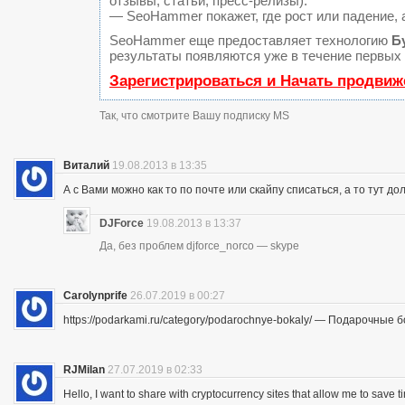
отзывы, статьи, пресс-релизы).
— SeoHammer покажет, где рост или падение, 
SeoHammer еще предоставляет технологию
Б
результаты появляются уже в течение первых 
Зарегистрироваться и Начать продвиж
Так, что смотрите Вашу подписку MS
Виталий
19.08.2013 в 13:35
А с Вами можно как то по почте или скайпу списаться, а то тут до
DJForce
19.08.2013 в 13:37
Да, без проблем djforce_norco — skype
Carolynprife
26.07.2019 в 00:27
https://podarkami.ru/category/podarochnye-bokaly/ — Подарочные 
RJMilan
27.07.2019 в 02:33
Hello, I want to share with cryptocurrency sites that allow me to save ti