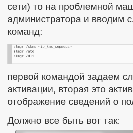
сети) то на проблемной м
администратора и вводим 
команд:
slmgr /skms <ip_kms_сервера>

slmgr /ato

slmgr /dli
первой командой задаем сл
активации, вторая это акти
отображение сведений о по
Должно все быть вот так: