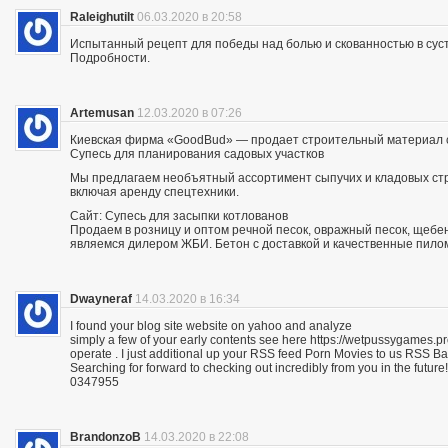
Raleighutilt
06.03.2020 в 20:58
Испытанный рецепт для победы над болью и скованностью в суст
Подробности.
Artemusan
12.03.2020 в 07:26
Киевская фирма «GoodBud» — продает строительный материал с
Супесь для планирования садовых участков
Мы предлагаем необъятный ассортимент сыпучих и кладовых стро
включая аренду спецтехники.
Сайт: Супесь для засыпки котлованов
Продаем в розницу и оптом речной песок, овражный песок, щебе
являемся дилером ЖБИ. Бетон с доставкой и качественные пило
Dwayneraf
14.03.2020 в 16:34
I found your blog site website on yahoo and analyze
simply a few of your early contents see here https://wetpussygames.pr
operate . I just additional up your RSS feed Porn Movies to us RSS 
Searching for forward to checking out incredibly from you in the future!
0347955
BrandonzoB
14.03.2020 в 22:08