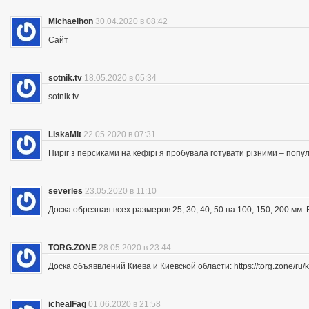
Michaelhon
30.04.2020 в 08:42
Сайт
sotnik.tv
18.05.2020 в 05:34
sotnik.tv
LiskaMit
22.05.2020 в 07:31
Пиріг з персиками на кефірі я пробувала готувати різними – попу
severles
23.05.2020 в 11:10
Доска обрезная всех размеров 25, 30, 40, 50 на 100, 150, 200 мм
TORG.ZONE
28.05.2020 в 23:44
Доска объяввлений Киева и Киевской области: https://torg.zone/ru/k
ichealFag
01.06.2020 в 21:58