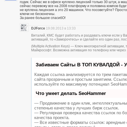
годик. Сейчас же в офисе куплено лицензий только 30 штук, а ма
сейчас перевожу все на 2008 платформу и половина компов будет
не куплена лицензия а это 20 машинок. Что посоветуйте? Просто
ключи не бесконечны.
За ранее большое спасибО!
DJForce
19.08.2013 в 13:33
Виталий, КМС будет работать и раздавать ключи если у В
активаций, то «Заморочтесь» и сделайте его один раз, пос
(Multiple Activation Keys) — Ключ многократной активаци
Майкрософт. Возможна активация по телефону или через 
Забиваем Сайты В ТОП КУВАЛДОЙ - 
Каждая ссылка анализируется по трем пакета
сайта прозрачным и простым занятием. Ссылки
используйте по максимуму потенциал SeoHam
Что умеет делать SeoHammer
— Продвижение в один клик, интеллектуальны
степенью качества у лучших бирж ссылок.
— Регулярная проверка качества ссылок по б
качества проекта.
— Все известные форматы ссылок: арендные с