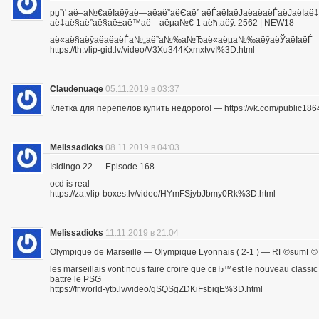
рџ”ґ аё–а№€аёІаёўаё—аё­аё”аёЄаё” аёЃаёІаёЈаё­аё­аёЃаёЈа
аё‡аё§аё”аё§аё±аё™аё—аёµа№€ 1 аёћ.аёў. 2562 | NEW18
аё«аё§аёўаё­аё­аёЃа№„аё”а№‰а№Ђаё«аёµа№‰аёўаёЎаёІаёЃ
https://th.vlip-gid.lv/video/V3Xu344KxmxtvvI%3D.html
Claudenuage
05.11.2019 в 03:37
Клетка для перепелов купить недорого! — https://vk.com/public18
Melissadioks
08.11.2019 в 04:03
Isidingo 22 — Episode 168
ocd is real
https://za.vlip-boxes.lv/video/HYmFSjybJbmy0Rk%3D.html
Melissadioks
11.11.2019 в 21:04
Olympique de Marseille — Olympique Lyonnais ( 2-1 ) — RГ©sumГ©
les marseillais vont nous faire croire que cвЂ™est le nouveau class
battre le PSG
https://fr.world-ytb.lv/video/gSQSgZDKiFsbiqE%3D.html