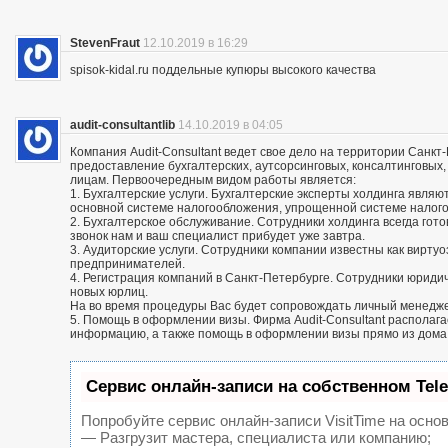
StevenFraut
12.10.2019 в 16:29
spisok-kidal.ru поддельные купюры высокого качества
audit-consultantlib
14.10.2019 в 04:05
Компания Audit-Consultant ведет свое дело на территории Санкт
предоставление бухгалтерских, аутсорсинговых, консалтинговых
лицам. Первоочередным видом работы является:
1. Бухгалтерские услуги. Бухгалтерские эксперты холдинга яв
основной системе налогообложения, упрощенной системе налог
2. Бухгалтерское обслуживание. Сотрудники холдинга всегда го
звонок нам и ваш специалист прибудет уже завтра.
3. Аудиторские услуги. Сотрудники компании известны как вирту
предпринимателей.
4. Регистрация компаний в Санкт-Петербурге. Сотрудники юриди
новых юрлиц.
На во время процедуры Вас будет сопровождать личный менедж
5. Помощь в оформлении визы. Фирма Audit-Consultant располаг
информацию, а также помощь в оформлении визы прямо из дома
Сервис онлайн-записи на собственном Tel
Попробуйте сервис онлайн-записи VisitTime на основ
— Разгрузит мастера, специалиста или компанию;