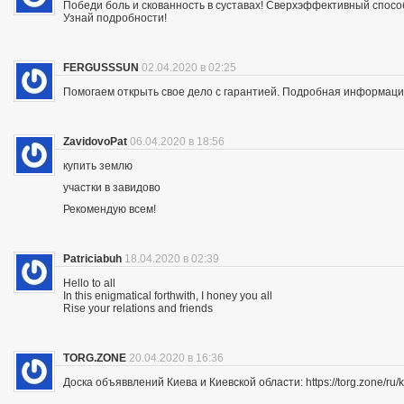
Победи боль и скованность в суставах! Сверхэффективный спосо
Узнай подробности!
FERGUSSSUN
02.04.2020 в 02:25
Помогаем открыть свое дело с гарантией. Подробная информация —
ZavidovoPat
06.04.2020 в 18:56
купить землю
участки в завидово
Рекомендую всем!
Patriciabuh
18.04.2020 в 02:39
Hello to all
In this enigmatical forthwith, I honey you all
Rise your relations and friends
TORG.ZONE
20.04.2020 в 16:36
Доска объяввлений Киева и Киевской области: https://torg.zone/ru/k