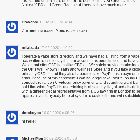
just started out but I prefer to get the best-selling CBD product lines 
NuLeaf CBD and Green Roads but I need to have much more.
Pravenor
16.02.2020 в 04:34
Интернет магазин Менс маркет сайт
milablada
17.02.2020 в 16:22
I operate a vape store directory and we have had a listing from a vape
has written to use to say that our account has been limited and have 
We do not offer CBD items like CBD oil. We solely provide marketing
the UK’s Well known Health and wellness Store and if you take a close
primarily CBD oil and they also happen to take PayPal as a payment m
firms. Because of this constraint, I can no longer take PayPal on my C
seriously reliant on Cryptocurrency payments and straightforward bank 
said that what PayPal is undertaking is absolutely illegal and discrimina
with a different legal representative from a US law firm in London to 
appreciative if anybody here at sysrtfm.ru could offer me with substit
dereboype
19.02.2020 в 08:26
hi there!
MichaelMon
20.02.2020 в 03:58