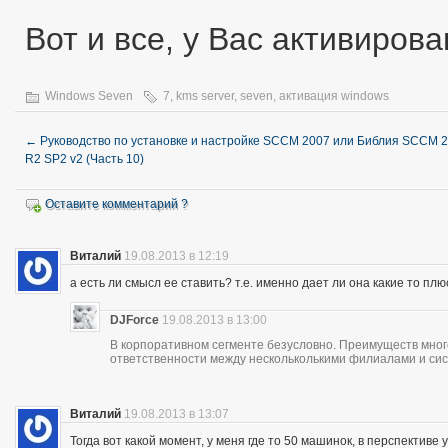
Вот и все, у Вас активиров
Windows Seven
7
,
kms server
,
seven
,
активация windows
←
Руководство по установке и настройке SCCM 2007 или Библия SCCM 
R2 SP2 v2 (Часть 10)
Оставите комментарий ?
Виталий
19.08.2013 в 12:19
а есть ли смысл ее ставить? т.е. именно дает ли она какие то пл
DJForce
19.08.2013 в 13:00
В корпоративном сегменте безусловно. Преимуществ много
ответственности между нескольколькими филиалами и си
Виталий
19.08.2013 в 13:07
Тогда вот какой момент, у меня где то 50 машинок, в перспектив