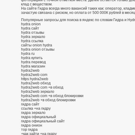
клад с веществом.
На сайте Гидра всегда много вакансий таких как: оператор, кладм
зачастую связана с риском, но оплата от 500 000К рублей в меся
Популярные запросы для поиска в яндекс по словам Гидра и Hydr
hydra onion
hydra сайт
hydra отзывы
hydra зеркало
hydra ссылка
сайты onion hydra
hydra onion отзывы
hydra ru
hydra купить
hydra перевод
hydra магазин
hydra2web
hydra2web com
https hydra2web
hydra2web обход
hydra2web com +в обход
hydra2web зеркало
hydra2web com +в обход блокировки
hydra2web +в обход блокировки
гидра сайт
ссылка +на гидру
гидра зеркало
гидра официальный
гидра официальный сайт
гидра онион
тор гидра
+как зайти +на гидру