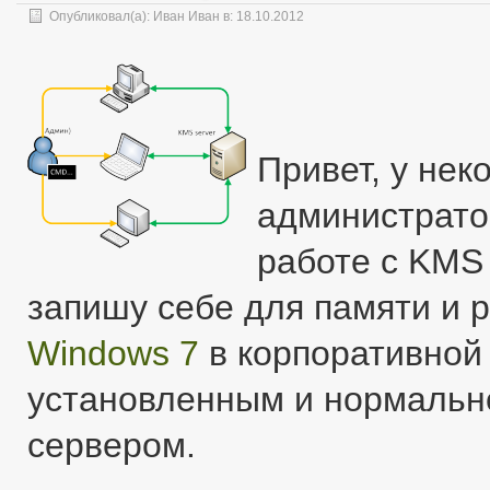
Опубликовал(а):
Иван Иван
в: 18.10.2012
Привет, у не
администрато
работе с KMS
запишу себе для памяти и р
Windows 7
в корпоративной 
установленным и нормаль
сервером.