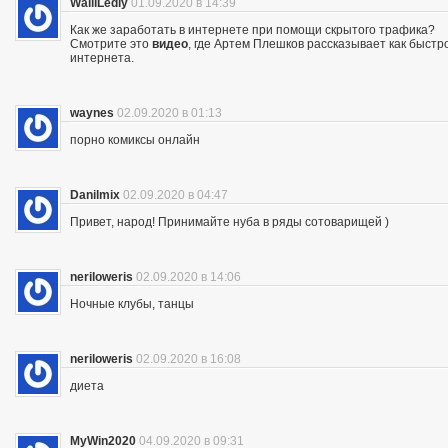
WalliLedly
01.09.2020 в 14:39
Как же заработать в интернете при помощи скрытого трафика?
Смотрите это
видео
, где Артем Плешков рассказывает как быстр
интернета.
waynes
02.09.2020 в 01:13
порно комиксы онлайн
Danilmix
02.09.2020 в 04:47
Привет, народ! Принимайте нуба в ряды сотоварищей )
neriloweris
02.09.2020 в 14:06
Ночные клубы, танцы
neriloweris
02.09.2020 в 16:08
диета
MyWin2020
04.09.2020 в 09:31