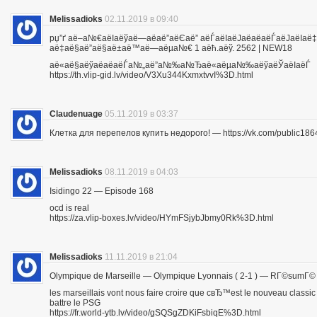
Melissadioks
02.11.2019 в 09:40
рџ”ґ аё–а№€аёІаёўаё—аё­аё”аёЄаё” аёЃаёІаёЈаё­аё­аёЃаёЈа
аё‡аё§аё”аё§аё±аё™аё—аёµа№€ 1 аёћ.аёў. 2562 | NEW18
аё«аё§аёўаё­аё­аёЃа№„аё”а№‰а№Ђаё«аёµа№‰аёўаёЎаёІаёЃ
https://th.vlip-gid.lv/video/V3Xu344KxmxtvvI%3D.html
Claudenuage
05.11.2019 в 03:37
Клетка для перепелов купить недорого! — https://vk.com/public18
Melissadioks
08.11.2019 в 04:03
Isidingo 22 — Episode 168
ocd is real
https://za.vlip-boxes.lv/video/HYmFSjybJbmy0Rk%3D.html
Melissadioks
11.11.2019 в 21:04
Olympique de Marseille — Olympique Lyonnais ( 2-1 ) — RГ©sumГ©
les marseillais vont nous faire croire que cвЂ™est le nouveau class
battre le PSG
https://fr.world-ytb.lv/video/gSQSgZDKiFsbiqE%3D.html