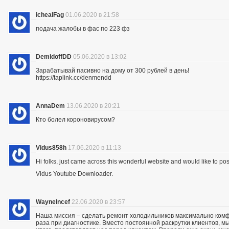
ichealFag
01.06.2020 в 21:58
подача жалобы в фас по 223 фз
DemidoffDD
05.06.2020 в 13:02
Зарабатывай пасивно на дому от 300 рублей в день!
https://taplink.cc/denmendd
AnnaDem
13.06.2020 в 20:21
Кто болел короновирусом?
Vidus858h
17.06.2020 в 11:13
Hi folks, just came across this wonderful website and would like to p
Vidus Youtube Downloader.
WayneIncef
22.06.2020 в 23:57
Наша миссия – сделать ремонт холодильников максимально комфо
раза при диагностике. Вместо постоянной раскрутки клиентов, мы