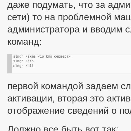
даже подумать, что за адми
сети) то на проблемной м
администратора и вводим 
команд:
slmgr /skms <ip_kms_сервера>

slmgr /ato

slmgr /dli
первой командой задаем сл
активации, вторая это акти
отображение сведений о по
Должно все быть вот так: