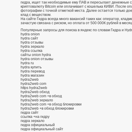
гидра, ищет так необходимые ему ПАВ и пересылает денежные с
криптовалюту Bitcoin или оплачивает с кошелька КИВИ. После о
фотографии с точной отметкой места. Далее остается только дое
клад с веществом.
На сайте Гидра всегда много вакансий таких как: оператор, кладм
зачастую связана с риском, но оплата от 500 000К рублей в меся
Популярные запросы для поиска в яндекс по словам Гидра и Hydr
hydra onion
hydra сайт
hydra отзывы
hydra зеркало
hydra ссылка
сайты onion hydra
hydra onion отзывы
hydra ru
hydra купить
hydra перевод
hydra магазин
hydra2web
hydra2web com
https hydra2web
hydra2web обход
hydra2web com +в обход
hydra2web зеркало
hydra2web com +в обход блокировки
hydra2web +в обход блокировки
гидра сайт
ссылка +на гидру
гидра зеркало
гидра официальный
гидра официальный сайт