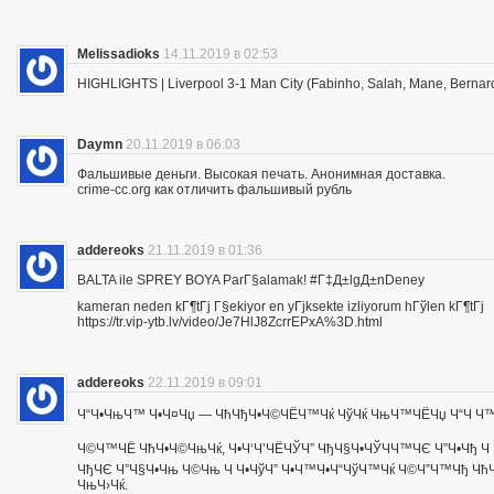
Melissadioks
14.11.2019 в 02:53
HIGHLIGHTS | Liverpool 3-1 Man City (Fabinho, Salah, Mane, Bernar
Daymn
20.11.2019 в 06:03
Фальшивые деньги. Высокая печать. Анонимная доставка.
crime-cc.org как отличить фальшивый рубль
addereoks
21.11.2019 в 01:36
BALTA ile SPREY BOYA ParГ§alamak! #Г‡Д±lgД±nDeney
kameran neden kГ¶tГј Г§ekiyor en yГјksekte izliyorum hГўlen kГ¶tГј
https://tr.vip-ytb.lv/video/Je7HlJ8ZcrrEPxA%3D.html
addereoks
22.11.2019 в 09:01
Ч“Ч•ЧњЧ™ Ч•Ч¤Чџ — ЧћЧђЧ•Ч©ЧЁЧ™Чќ ЧўЧќ ЧњЧ™ЧЁЧџ Ч“Ч Ч™Ч
Ч©Ч™ЧЁ ЧћЧ•Ч©ЧњЧќ, Ч•Ч‘Ч’ЧЁЧЎЧ” ЧђЧ§Ч•ЧЎЧЧ™ЧЄ Ч”Ч•Чђ Ч 
ЧђЧЄ Ч”Ч§Ч•Чњ Ч©Чњ Ч Ч•ЧўЧ” Ч•Ч™Ч•Ч“ЧўЧ™Чќ Ч©Ч”Ч™Чђ ЧћЧ
ЧњЧ›Чќ.