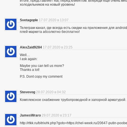
итоге, представляет нас перед клиентом. Впереди еще очень мно
холодильников на новый уровень!
Svetagople
17.07.2020 в 13:07
Телеграм канал, где всегда есть скидки на приложения для android
плей маркета абсолютно бесплатно!
AlexZaid9284
17.07.2020 в 23:25
Well…
I ask again:
Maybe you can tell us more?
Thanks a lot!
P.S. Dont copy my comment
Stevevog
28.07.2020 в 04:32
Комплексное снабжение трубопроводной и запорной арматурой. 
JamesWraro
29.07.2020 в 23:17
http://rtkk.ru/bitrix/rk.php?goto=https://chel-week.ru/20647-putin-p