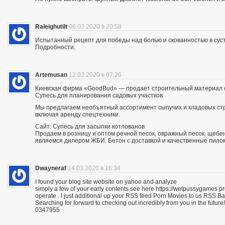
Raleighutilt
06.03.2020 в 20:58
Испытанный рецепт для победы над болью и скованностью в суст
Подробности.
Artemusan
12.03.2020 в 07:26
Киевская фирма «GoodBud» — продает строительный материал с
Супесь для планирования садовых участков
Мы предлагаем необъятный ассортимент сыпучих и кладовых стро
включая аренду спецтехники.
Сайт: Супесь для засыпки котлованов
Продаем в розницу и оптом речной песок, овражный песок, щебе
являемся дилером ЖБИ. Бетон с доставкой и качественные пило
Dwayneraf
14.03.2020 в 16:34
I found your blog site website on yahoo and analyze
simply a few of your early contents see here https://wetpussygames.pr
operate . I just additional up your RSS feed Porn Movies to us RSS 
Searching for forward to checking out incredibly from you in the future!
0347955