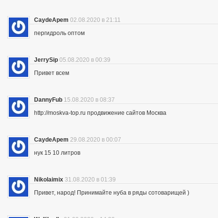
CaydeApem
02.08.2020 в 21:11
пергидроль оптом
JerrySip
05.08.2020 в 00:39
Привет всем
DannyFub
15.08.2020 в 08:37
http://moskva-top.ru продвижение сайтов Москва
CaydeApem
29.08.2020 в 00:07
нук 15 10 литров
Nikolaimix
31.08.2020 в 01:39
Привет, народ! Принимайте нуба в ряды сотоварищей )