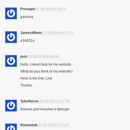
Presqaw
07.08.2019 в 18:54
garsiarq
JamesWhets
17.08.2019 в 15:21
a34831a
josh
18.08.2019 в 08:09
hello, I need help for my website.
What do you think of my website?
Here is the link: Link
Thanks
TylerRerve
19.08.2019 в 17:36
бокалы для коньяка и бренди
Romantub
27.08.2019 в 17:19