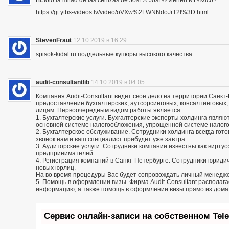
ВїSolo la mitad de las cenizas de JosГ© JosГ© vienen MГ©xico?
https://gt.ytbs-videos.lv/video/oVXw%2FWNNdoJrT2I%3D.html
StevenFraut
12.10.2019 в 16:29
spisok-kidal.ru поддельные купюры высокого качества
audit-consultantlib
14.10.2019 в 04:05
Компания Audit-Consultant ведет свое дело на территории Санкт
предоставление бухгалтерских, аутсорсинговых, консалтинговых
лицам. Первоочередным видом работы является:
1. Бухгалтерские услуги. Бухгалтерские эксперты холдинга яв
основной системе налогообложения, упрощенной системе налог
2. Бухгалтерское обслуживание. Сотрудники холдинга всегда го
звонок нам и ваш специалист прибудет уже завтра.
3. Аудиторские услуги. Сотрудники компании известны как вирту
предпринимателей.
4. Регистрация компаний в Санкт-Петербурге. Сотрудники юриди
новых юрлиц.
На во время процедуры Вас будет сопровождать личный менедж
5. Помощь в оформлении визы. Фирма Audit-Consultant располаг
информацию, а также помощь в оформлении визы прямо из дома
Сервис онлайн-записи на собственном Tel