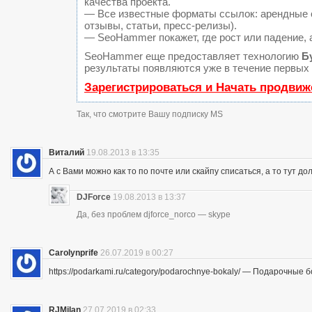
качества проекта.
— Все известные форматы ссылок: арендные с
отзывы, статьи, пресс-релизы).
— SeoHammer покажет, где рост или падение, 
SeoHammer еще предоставляет технологию
Б
результаты появляются уже в течение первых 
Зарегистрироваться и Начать продвиж
Так, что смотрите Вашу подписку MS
Виталий
19.08.2013 в 13:35
А с Вами можно как то по почте или скайпу списаться, а то тут до
DJForce
19.08.2013 в 13:37
Да, без проблем djforce_norco — skype
Carolynprife
26.07.2019 в 00:27
https://podarkami.ru/category/podarochnye-bokaly/ — Подарочные 
RJMilan
27.07.2019 в 02:33