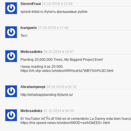
StevenFraut
15.10.2019 в 22:49
spisok-kidal.ru Купить фальшивые рубли
Ivanguets
17.10.2019 в 17:48
Тест
Melissadioks
28.10.2019 в 19:47
Planting 20,000,000 Trees, My Biggest Project Ever!
I keep reading it as 20 000.
https://ch.vlip-video.lv/video/r6RHusHa7WBY544%3D.html
Abrahampeept
29.10.2019 в 01:31
http://whatsapplanding.flyland.ru/
Melissadioks
31.10.2019 в 04:09
El YouTuber mГЎs dГ©bil en el cementerio La Danny esta bien hueca
https://mx.speed-news.lv/video/4WOD+av/lrGkEE0=.html