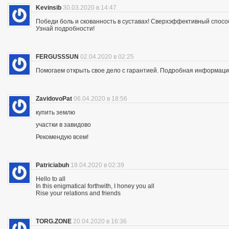
Kevinsib
30.03.2020 в 14:47
Победи боль и скованность в суставах! Сверхэффективный спосо
Узнай подробности!
FERGUSSSUN
02.04.2020 в 02:25
Помогаем открыть свое дело с гарантией. Подробная информация —
ZavidovoPat
06.04.2020 в 18:56
купить землю
участки в завидово
Рекомендую всем!
Patriciabuh
18.04.2020 в 02:39
Hello to all
In this enigmatical forthwith, I honey you all
Rise your relations and friends
TORG.ZONE
20.04.2020 в 16:36