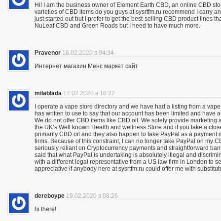
Hi! I am the business owner of Element Earth CBD, an online CBD store
varieties of CBD items do you guys at sysrtfm.ru recommend I carry an
just started out but I prefer to get the best-selling CBD product lines 
NuLeaf CBD and Green Roads but I need to have much more.
Pravenor
16.02.2020 в 04:34
Интернет магазин Менс маркет сайт
milablada
17.02.2020 в 16:22
I operate a vape store directory and we have had a listing from a vape
has written to use to say that our account has been limited and have 
We do not offer CBD items like CBD oil. We solely provide marketing
the UK’s Well known Health and wellness Store and if you take a close
primarily CBD oil and they also happen to take PayPal as a payment m
firms. Because of this constraint, I can no longer take PayPal on my C
seriously reliant on Cryptocurrency payments and straightforward bank 
said that what PayPal is undertaking is absolutely illegal and discrimina
with a different legal representative from a US law firm in London to 
appreciative if anybody here at sysrtfm.ru could offer me with substit
dereboype
19.02.2020 в 08:26
hi there!