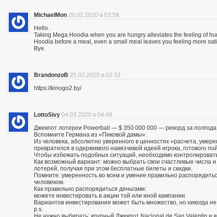
MichaelMon
20.02.2020 в 03:58
Hello.
Taking Mega Hoodia when you are hungry alleviates the feeling of h
Hoodia before a meal, even a small meal leaves you feeling more sat
Bye.
BrandonzoB
25.02.2020 в 02:33
https://kinogo2.by/
LottoSivy
04.03.2020 в 04:48
Джекпот лотереи Powerball — $ 350 000 000 — рекорд за полгода
Вспомните Германа из «Пиковой дамы»:
Из человека, абсолютно уверенного в ценностях «расчета, умере
превратился в одержимого навязчивой идеей игрока, готового по
Чтобы избежать подобных ситуаций, необходимо контролировать
Как возможный вариант: можно выбрать свои счастливые числа 
лотерей, получая при этом бесплатные билеты и скидки.
Помните: умеренность во всем и умение правильно распорядитьс
человеком.
Как правильно распорядиться деньгами:
можете инвестировать в акции той или иной кампании.
Вариантов инвестирования может быть множество, но никогда не
p.s.
Не нужно выбирать: крупный Джекпот Nacional de San Valentin и 