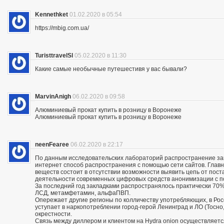
Kennethket
01.02.2020 в 05:54
https://mbig.com.ua/
TuristtravelSl
05.02.2020 в 11:30
Какие самые необычные путешестивя у вас бывали?
MarvinAnigh
06.02.2020 в 09:58
Алюминиевый прокат купить в розницу в Воронеже
Алюминиевый прокат купить в розницу в Воронеже
neenFearee
06.02.2020 в 22:17
По данным исследовательских лабораторий распространение з
интернет способ распространения с помощью сети сайтов. Глав
веществ состоит в отсутствии возможности выявить цепь от пос
деятельности современных цифровых средств анонимизации с по
За последний год закладками распространялось практически 70% 
ЛСД, метамфетамин, альфаПВП.
Опережает другие регионы по колличеству употребляющих, в Росс
уступает в наркопотреблении город-герой Ленинград и ЛО (Тосно, 
окрестности.
Связь между диллером и клиентом на Hydra onion осуществляетс