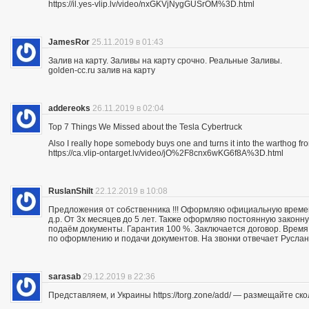
https://il.yes-vlip.lv/video/nxGKVjNygGUSrOM%3D.html
JamesRor
25.11.2019 в 01:43
Залив на карту. Заливы на карту срочно. Реальные Заливы.
golden-cc.ru залив на карту
addereoks
26.11.2019 в 02:04
Top 7 Things We Missed about the Tesla Cybertruck
Also I really hope somebody buys one and turns it into the warthog fro
https://ca.vlip-ontarget.lv/video/jO%2F8cnx6wKG6f8A%3D.html
RuslanShilt
22.12.2019 в 10:08
Предложения от собственника !!! Оформляю официальную времен
д.р. От 3х месяцев до 5 лет. Также оформляю постоянную законн
подаём документы. Гарантия 100 %. Заключается договор. Время 
по оформлению и подачи документов. На звонки отвечает Руслан.
sarasab
29.12.2019 в 22:36
Представляем, и Украины https://torg.zone/add/ — размещайте ск