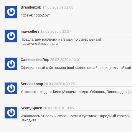
BrandonzoB
14.03.2020 в 22:08
https://kinogo2.by/
maysellers
18.03.2020 в 22:27
Предлагаем наклейки на 9 мая по супер ценам!
http://www.9mayprint.ru
CasinoonlineRep
26.03.2020 в 13:01
Официальный сайт казино booi казино онлайн официальный сайт
Servicekomp
28.03.2020 в 09:25
Установка виндовс Киев (Академгородок, Оболонь, Виноградарь) 
ScottySpuch
28.03.2020 в 18:45
Избавьтесь от боли и скованности в суставах! Народный способ!
Заходите!