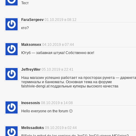
Тест
FaraSergeev
01.10.2019 в 08:12
кто?
Maksonsex
04.10.2019 в 07:44
Ютуб — забавная штука! Собственно все!
JeffreyWer
05.10.2019 в 22:41
Наш магазин успешно работает на просторах рунета — даркнета 
терминалы и банкоматы. Основная тема на форуме
falshivie-dengi.at поддельные купюры высокого качества
Inosesosis
08.10.2019 в 14:08
Hello everyone on the forum 🙂
Melissadioks
09.10.2019 в 02:44