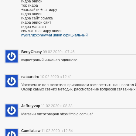
гидра онион
тор гидра
+как зайти +на гидру
гидра анион
гидра сайт ссылка
гидра онион сайт
гидра магазин
ссылка +на гидру онион
hydraruzxpnew4af union официальный
BettyChusy
09.02.2020 в 07:46
кадастровый инженер одинцово
nataareiro
10.02.2020 в 12:41
Уважаемые пользователи приглашаем вас посетить наш портал 
Обзор самых свежих методик, рассмотрение вопросов связанных 
Jeffreyvup
11.02.2020 в 08:38
Магазин Автотоваров https://mbig.com.ua/
CamilaLew
11.02.2020 в 12:54