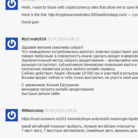
Hello, I want to share with cryptocurrency sites that allow me to save ti
Here is the link: http://cryptoearnwebsites.000webhostapp.com/ — Lin
Good gain
MyCredit2018
30.07.2019 в 08:12
Здравия желаем заказчика собрат!
Что немедленно потребовались капитал, извечно существуют разн
говоря любезным, в совокупность иначе сделать кредит в микро
Заключительный метод забрать кредитование – чрезвычайно нему
разыщется паспорт, субъективная банковская локальная карта и
неопасная сервисная услуга любого онлайн сервиса.
Сейчас действует Акция «Возьми 10 000 грн и участвуй в розыгра
Возьми кредит сейчас и тебе точно выстрелит, не упусти свой ша
С уважением, Ксения Евтушенко
менеджер проекта онлайн кредитования
быстрые деньги займ
Williamslaby
06.08.2019 в 20:16
https://cool-answers.ru/101-molodezhnye-avtomobili-nedorogie-bju
какой китайский планшет выбрать, лучшие китайские планшеты
7 мест авто, 7 местные автомобили, семейные авто, машины для