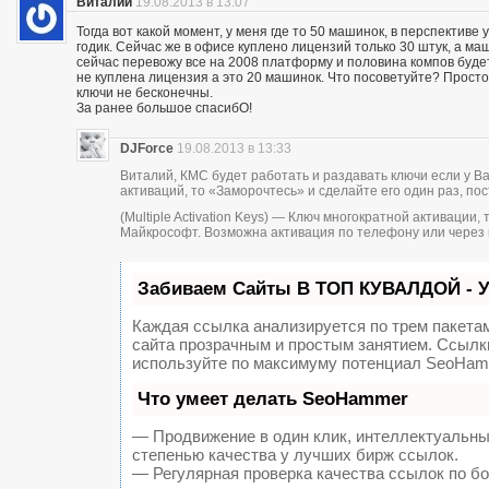
Виталий
19.08.2013 в 13:07
Тогда вот какой момент, у меня где то 50 машинок, в перспектив
годик. Сейчас же в офисе куплено лицензий только 30 штук, а ма
сейчас перевожу все на 2008 платформу и половина компов будет
не куплена лицензия а это 20 машинок. Что посоветуйте? Просто
ключи не бесконечны.
За ранее большое спасибО!
DJForce
19.08.2013 в 13:33
Виталий, КМС будет работать и раздавать ключи если у В
активаций, то «Заморочтесь» и сделайте его один раз, пос
(Multiple Activation Keys) — Ключ многократной активаци
Майкрософт. Возможна активация по телефону или через 
Забиваем Сайты В ТОП КУВАЛДОЙ - 
Каждая ссылка анализируется по трем пакета
сайта прозрачным и простым занятием. Ссылки
используйте по максимуму потенциал SeoHam
Что умеет делать SeoHammer
— Продвижение в один клик, интеллектуальны
степенью качества у лучших бирж ссылок.
— Регулярная проверка качества ссылок по б