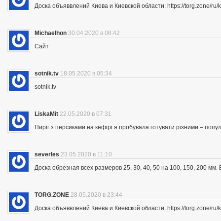
Доска объяввлений Киева и Киевской области: https://torg.zone/ru/k
Michaelhon
30.04.2020 в 08:42
Сайт
sotnik.tv
18.05.2020 в 05:34
sotnik.tv
LiskaMit
22.05.2020 в 07:31
Пиріг з персиками на кефірі я пробувала готувати різними – попу
severles
23.05.2020 в 11:10
Доска обрезная всех размеров 25, 30, 40, 50 на 100, 150, 200 мм
TORG.ZONE
28.05.2020 в 23:44
Доска объяввлений Киева и Киевской области: https://torg.zone/ru/k