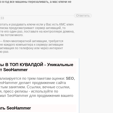
 в год все машины перезаливать, а мас ключи не
Ответить
:33
отать и раздавать ключи если у Вас есть КМС ключ
дписка предусматривает сервер активаций, то
те его один раз, поставьте на контроллере домена,
тва потом много.
s) — Ключ многократной активации, требуется
е каждого компьютера к серверу активации
активация по телефону или через интерент
о раз.
ты В ТОП КУВАЛДОЙ - Уникальные
от SeoHammer
ализируется по трем пакетам оценки:
SEO,
oHammer делает продвижение сайта
стым занятием. Ссылки, вечные ссылки,
я, пресс-релизы - используйте по
иал SeoHammer для продвижения вашего
ать SeoHammer