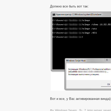
Должно все быть вот так:
Вот и все, у Вас активированная винда)
Windows Seven
7
,
kms server
,
seve