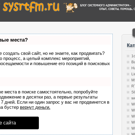
рвые места?
Ка
создать свой сайт, но не знаете, как продвигать?
1
о процесс, а целый комплекс мероприятий,
B
посещаемости и повышение его позиций в поисковых
H
Li
MS
R
ые места в поиске самостоятельно, попробуйте
S
родвижение в десятки раз, а первые результаты
w
7 дней. Если ни один запрос у вас не продвинется в
W
а бустер
вернут деньги.
W
W
е сайта
W
W
W