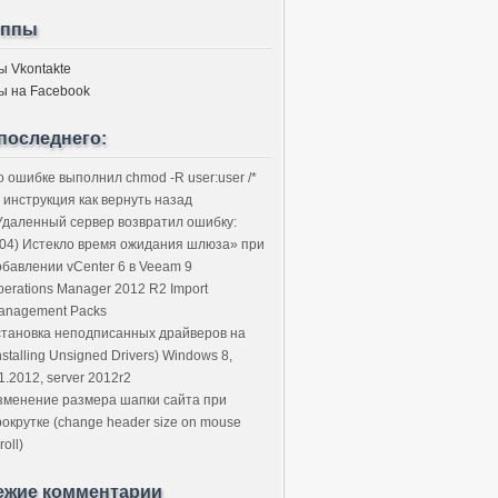
уппы
ы Vkontakte
ы на Facebook
последнего:
о ошибке выполнил chmod -R user:user /*
 инструкция как вернуть назад
Удаленный сервер возвратил ошибку:
504) Истекло время ожидания шлюза» при
обавлении vCenter 6 в Veeam 9
perations Manager 2012 R2 Import
anagement Packs
становка неподписанных драйверов на
nstalling Unsigned Drivers) Windows 8,
1.2012, server 2012r2
зменение размера шапки сайта при
рокрутке (change header size on mouse
roll)
ежие комментарии