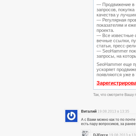
— Продвижение в 
запросов, покупк
качества у лучших
— Регулярная пров
показателям и еж
проекта.
— Все известные 
вечные ссылки, пу
статьи, пресс-рел
— SeoHammer покаж
запросы, на котор
SeoHammer еще п
ускоряет продвиже
появляются уже в 
Зарегистриров
Так, что смотрите Вашу
Виталий
19.08.2013 в 13:35
А с Вами можно как то по почте 
есть пару вопросиков, за ранее
DJForce
19.08.2013 в 13