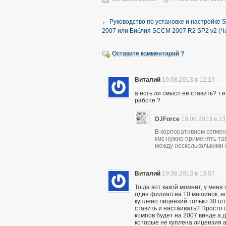
←
Руководство по установке и настройке
2007 или Библия SCCM 2007 R2 SP2 v2 (Ча
Оставите комментарий ?
Виталий
19.08.2013 в 12:19
а есть ли смысл ее ставить? т.
работе ?
DJForce
19.08.2013 в 13
В корпоративном сегмен
кмс нужно применять та
между нескольколькими
Виталий
19.08.2013 в 13:07
Тогда вот какой момент, у меня
один филиал на 10 машинок, но
куплено лицензий только 30 шт
ставить и настаивать? Просто 
компов будет на 2007 винде а д
которые не куплена лицензия а