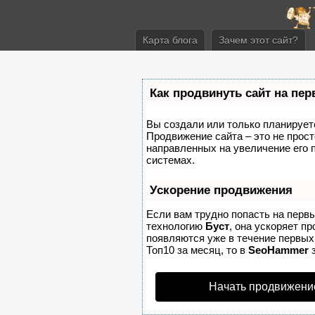
Карта блога
Зачем этот сайт?
Как продвинуть сайт на пе
Вы создали или только планируете 
Продвижение сайта – это не прост
направленных на увеличение его 
системах.
Ускорение продвижения
Если вам трудно попасть на перв
технологию
Буст
, она ускоряет п
появляются уже в течение первых 
Топ10 за месяц, то в
SeoHammer
з
Начать продвижени