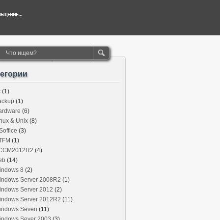
тегории
c
(1)
ackup
(1)
ardware
(6)
nux & Unix
(8)
office
(3)
TFM
(1)
CCM2012R2
(4)
eb
(14)
indows 8
(2)
indows Server 2008R2
(1)
indows Server 2012
(2)
indows Server 2012R2
(11)
indows Seven
(11)
indows Sever 2003
(3)