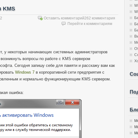
W
з KMS
W
Б
12
Оставить комментарий
262 комментария
Перейти к комментариям
Б
Б
В
М
О
т, у некоторых начинающих системных администраторов
С
 возникнуть вопросы по работе с KMS сервером
Х
софта. Сегодня запишу себе для памяти и расскажу вам как
ировать
Windows 7
в корпоративной сети предприятия с
Со
овленным и нормально функционирующим KMS сервером.
Под
акая ошибка:
Бло
Мо
М
Мы