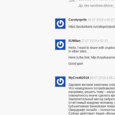
Да, без проблем djforce
Carolynprife
26.07.2019 в 00:27
https://podarkami.ru/category/
RJMilan
27.07.2019 в 02:33
Hello, I want to share with crypto
in other sites.
Here is the link: http://cryptoe
Good gain
MyCredit2018
30.07.2019 в 08:
Здравия желаем заказчика соб
Что немедленно потребовались 
например, решить тему – напра
совокупность иначе сделать кр
Заключительный метод забрать
отчётливый каждому человеку, 
субъективная банковская локал
Овердрафт онлайн – полностью
Сейчас действует Акция «Возьми