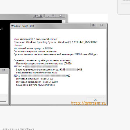
n
,
активация windows