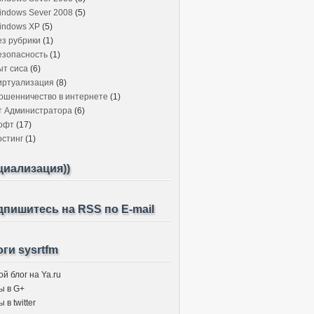
indows Sever 2008
(5)
indows XP
(5)
ез рубрики
(1)
езопасность
(1)
ыт сиса
(6)
иртуализация
(8)
ошенничество в интернете
(1)
т Администратора
(6)
офт
(17)
остинг
(1)
циализация))
пишитесь на RSS по E-mail
ги sysrtfm
й блог на Ya.ru
ы в G+
 в twitter