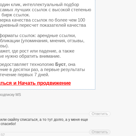
один клик, интеллектуальный подбор
а самых лучших ссылок с высокой степенью
 бирж ссылок.
ерка качества ссылок по более чем 100
едневный пересчет показателей качества
форматы ссылок: арендные ссылки,
бликации (упоминания, мнения, отзывы,
изы).
ет, где рост или падение, а также
ые нужно обратить внимание.
редоставляет технологию
Буст
, она
ние в десятки раз, а первые результаты
течение первых 7 дней.
аться и Начать продвижение
 подписку MS
Ответить
или скайпу списаться, а то тут долго, а у меня еще
 спасибо!
Ответить
:37