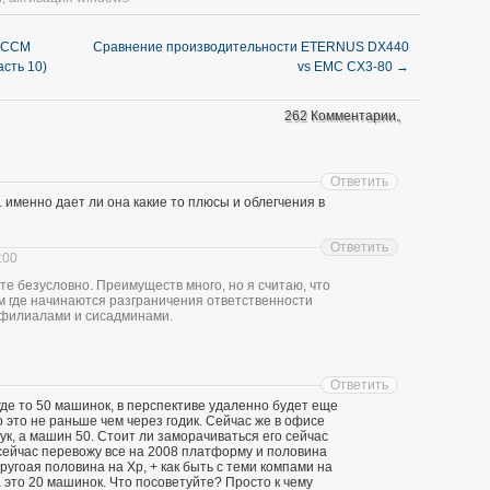
 SCCM
Сравнение производительности ETERNUS DX440
сть 10)
vs EMC CX3-80
→
262 Комментарии。
Ответить
е. именно дает ли она какие то плюсы и облегчения в
Ответить
:00
те безусловно. Преимуществ много, но я считаю, что
м где начинаются разграничения ответственности
 филиалами и сисадминами.
Ответить
 где то 50 машинок, в перспективе удаленно будет еще
 это не раньше чем через годик. Сейчас же в офисе
ук, а машин 50. Стоит ли заморачиваться его сейчас
сейчас перевожу все на 2008 платформу и половина
ругоая половина на Xp, + как быть с теми компами на
 это 20 машинок. Что посоветуйте? Просто к чему