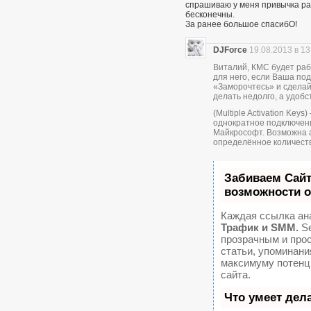
спрашиваю у меня привычка раз
бесконечны.
За ранее большое спасибО!
DJForce
19.08.2013 в 13
Виталий, КМС будет раб
для него, если Ваша по
«Заморочтесь» и сделай
делать недолго, а удобс
(Multiple Activation Key
однократное подключени
Майкрософт. Возможна 
определённое количеств
Забиваем Сай
возможности 
Каждая ссылка ан
Трафик и SMM.
Se
прозрачным и про
статьи, упоминани
максимуму потенц
сайта.
Что умеет дел