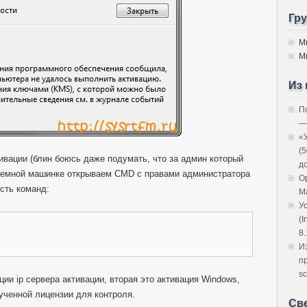
Гр
М
М
Из 
П
—
«
(
ивации (блин боюсь даже подумать, что за админ который
д
облемной машинке открываем CMD с правами администратора
O
сть команд:
M
У
(I
8.
И
п
sc
ии ip сервера активации, вторая это активация Windows,
ученной лицензии для контроля.
Св