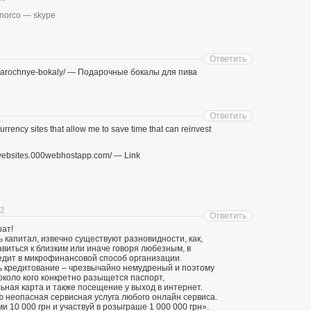
_norco — skype
Ответить
podarochnye-bokaly/ — Подарочные бокалы для пива
Ответить
currency sites that allow me to save time that can reinvest
arnwebsites.000webhostapp.com/ — Link
12
Ответить
рат!
капитал, извечно существуют разновидности, как,
виться к близким или иначе говоря любезным, в
едит в микрофинансовой способ организации.
 кредитование – чрезвычайно немудреный и поэтому
около кого конкретно разыщется паспорт,
ьная карта и также посещение у выход в интернет.
 неопасная сервисная услуга любого онлайн сервиса.
 10 000 грн и участвуй в розыграше 1 000 000 грн».