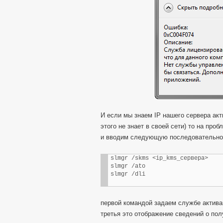
И если мы знаем IP нашего сервера акт
этого не знает в своей сети) то на пр
и вводим следующую последовательно
slmgr /skms <ip_kms_сервера>

slmgr /ato

slmgr /dli
первой командой задаем службе активац
третья это отображение сведений о пол