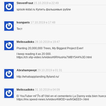
StevenFraut
15.10.2019 в 22:49
spisok-kidal.ru Купить фальшивые рубли
Ivanguets
17.10.2019 в 17:48
Тест
Melissadioks
28.10.2019 в 19:47
Planting 20,000,000 Trees, My Biggest Project Ever!
I keep reading it as 20 000.
https://ch.vlip-video.lv/video/r6RHusHa7WBY544%3D.html
Abrahampeept
29.10.2019 в 01:31
http://whatsapplanding.flyland.ru/
Melissadioks
31.10.2019 в 04:09
El YouTuber mГЎs dГ©bil en el cementerio La Danny esta bien hueca
https://mx.speed-news.lv/video/4WOD+av/lrGkEE0=.html