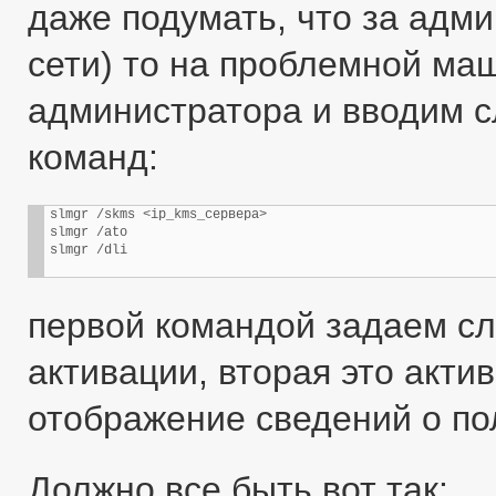
даже подумать, что за адми
сети) то на проблемной м
администратора и вводим 
команд:
slmgr /skms <ip_kms_сервера>

slmgr /ato

slmgr /dli
первой командой задаем сл
активации, вторая это акти
отображение сведений о по
Должно все быть вот так: