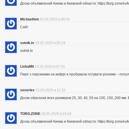
Доска объяввлений Киева и Киевской области: https://torg.zone/ru/k
Michaelhon
30.04.2020 в 08:42
Сайт
sotnik.tv
18.05.2020 в 05:34
sotnik.tv
LiskaMit
22.05.2020 в 07:31
Пиріг з персиками на кефірі я пробувала готувати різними – попу
severles
23.05.2020 в 11:10
Доска обрезная всех размеров 25, 30, 40, 50 на 100, 150, 200 мм
TORG.ZONE
28.05.2020 в 23:44
Доска объяввлений Киева и Киевской области: https://torg.zone/ru/k