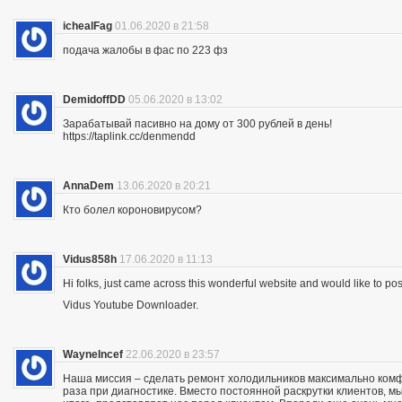
ichealFag
01.06.2020 в 21:58
подача жалобы в фас по 223 фз
DemidoffDD
05.06.2020 в 13:02
Зарабатывай пасивно на дому от 300 рублей в день!
https://taplink.cc/denmendd
AnnaDem
13.06.2020 в 20:21
Кто болел короновирусом?
Vidus858h
17.06.2020 в 11:13
Hi folks, just came across this wonderful website and would like to p
Vidus Youtube Downloader.
WayneIncef
22.06.2020 в 23:57
Наша миссия – сделать ремонт холодильников максимально комфо
раза при диагностике. Вместо постоянной раскрутки клиентов, мы