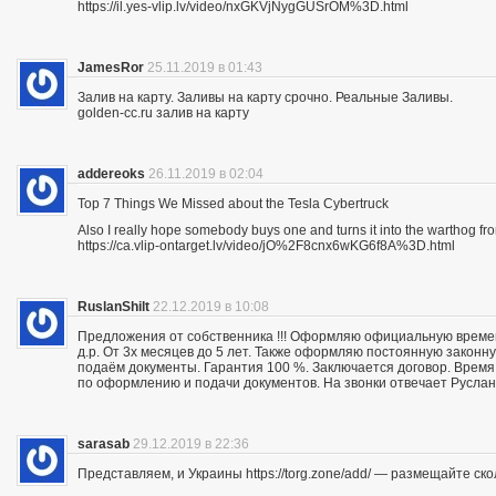
https://il.yes-vlip.lv/video/nxGKVjNygGUSrOM%3D.html
JamesRor
25.11.2019 в 01:43
Залив на карту. Заливы на карту срочно. Реальные Заливы.
golden-cc.ru залив на карту
addereoks
26.11.2019 в 02:04
Top 7 Things We Missed about the Tesla Cybertruck
Also I really hope somebody buys one and turns it into the warthog fro
https://ca.vlip-ontarget.lv/video/jO%2F8cnx6wKG6f8A%3D.html
RuslanShilt
22.12.2019 в 10:08
Предложения от собственника !!! Оформляю официальную времен
д.р. От 3х месяцев до 5 лет. Также оформляю постоянную законн
подаём документы. Гарантия 100 %. Заключается договор. Время 
по оформлению и подачи документов. На звонки отвечает Руслан.
sarasab
29.12.2019 в 22:36
Представляем, и Украины https://torg.zone/add/ — размещайте ск