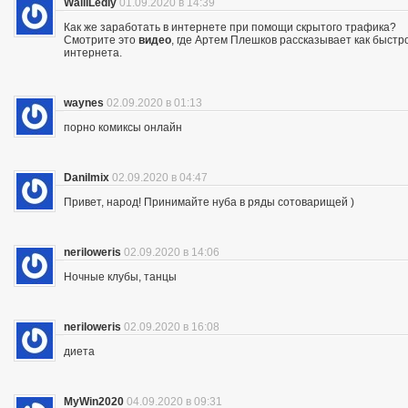
WalliLedly
01.09.2020 в 14:39
Как же заработать в интернете при помощи скрытого трафика?
Смотрите это
видео
, где Артем Плешков рассказывает как быстр
интернета.
waynes
02.09.2020 в 01:13
порно комиксы онлайн
Danilmix
02.09.2020 в 04:47
Привет, народ! Принимайте нуба в ряды сотоварищей )
neriloweris
02.09.2020 в 14:06
Ночные клубы, танцы
neriloweris
02.09.2020 в 16:08
диета
MyWin2020
04.09.2020 в 09:31