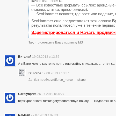
качества проекта.
— Все известные форматы ссылок: арендные с
отзывы, статьи, пресс-релизы).
— SeoHammer покажет, где рост или падение, 
SeoHammer еще предоставляет технологию
Б
результаты появляются уже в течение первых 
Зарегистрироваться и Начать продвиж
Так, что смотрите Вашу подписку MS
Виталий
19.08.2013 в 13:35
А с Вами можно как то по почте или скайпу списаться, а то тут до
DJForce
19.08.2013 в 13:37
Да, без проблем djforce_norco — skype
Carolynprife
26.07.2019 в 00:27
https://podarkami.ru/category/podarochnye-bokaly/ — Подарочные 
RJMilan
27.07.2019 в 02:33