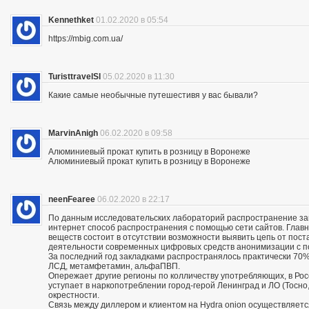
Kennethket
01.02.2020 в 05:54
https://mbig.com.ua/
TuristtravelSl
05.02.2020 в 11:30
Какие самые необычные путешестивя у вас бывали?
MarvinAnigh
06.02.2020 в 09:58
Алюминиевый прокат купить в розницу в Воронеже
Алюминиевый прокат купить в розницу в Воронеже
neenFearee
06.02.2020 в 22:17
По данным исследовательских лабораторий распространение з
интернет способ распространения с помощью сети сайтов. Глав
веществ состоит в отсутствии возможности выявить цепь от пос
деятельности современных цифровых средств анонимизации с по
За последний год закладками распространялось практически 70% 
ЛСД, метамфетамин, альфаПВП.
Опережает другие регионы по колличеству употребляющих, в Росс
уступает в наркопотреблении город-герой Ленинград и ЛО (Тосно, 
окрестности.
Связь между диллером и клиентом на Hydra onion осуществляетс