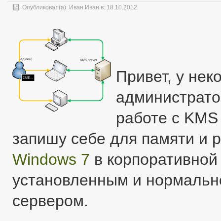
Опубликовал(а):
Иван Иван
в: 18.10.2012
Привет, у не
администрато
работе с KMS
запишу себе для памяти и р
Windows 7
в корпоративной 
установленным и нормаль
сервером.