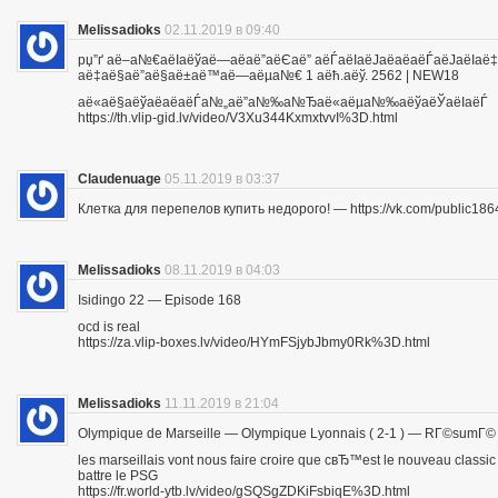
Melissadioks
02.11.2019 в 09:40
рџ”ґ аё–а№€аёІаёўаё—аё­аё”аёЄаё” аёЃаёІаёЈаё­аё­аёЃаёЈа
аё‡аё§аё”аё§аё±аё™аё—аёµа№€ 1 аёћ.аёў. 2562 | NEW18
аё«аё§аёўаё­аё­аёЃа№„аё”а№‰а№Ђаё«аёµа№‰аёўаёЎаёІаёЃ
https://th.vlip-gid.lv/video/V3Xu344KxmxtvvI%3D.html
Claudenuage
05.11.2019 в 03:37
Клетка для перепелов купить недорого! — https://vk.com/public18
Melissadioks
08.11.2019 в 04:03
Isidingo 22 — Episode 168
ocd is real
https://za.vlip-boxes.lv/video/HYmFSjybJbmy0Rk%3D.html
Melissadioks
11.11.2019 в 21:04
Olympique de Marseille — Olympique Lyonnais ( 2-1 ) — RГ©sumГ©
les marseillais vont nous faire croire que cвЂ™est le nouveau class
battre le PSG
https://fr.world-ytb.lv/video/gSQSgZDKiFsbiqE%3D.html