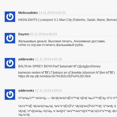
Melissadioks
14.11.2019 в 02:53
HIGHLIGHTS | Liverpool 3-1 Man City (Fabinho, Salah, Mane, Bernar
Daymn
20.11.2019 в 06:03
Фальшивые деньги. Высокая печать. Анонимная доставка.
crime-cc.org как отличить фальшивый рубль
addereoks
21.11.2019 в 01:36
BALTA ile SPREY BOYA ParГ§alamak! #Г‡Д±lgД±nDeney
kameran neden kГ¶tГј Г§ekiyor en yГјksekte izliyorum hГўlen kГ¶tГј
https://tr.vip-ytb.lv/video/Je7HlJ8ZcrrEPxA%3D.html
addereoks
22.11.2019 в 09:01
Ч“Ч•ЧњЧ™ Ч•Ч¤Чџ — ЧћЧђЧ•Ч©ЧЁЧ™Чќ ЧўЧќ ЧњЧ™ЧЁЧџ Ч“Ч Ч™Ч
Ч©Ч™ЧЁ ЧћЧ•Ч©ЧњЧќ, Ч•Ч‘Ч’ЧЁЧЎЧ” ЧђЧ§Ч•ЧЎЧЧ™ЧЄ Ч”Ч•Чђ Ч 
ЧђЧЄ Ч”Ч§Ч•Чњ Ч©Чњ Ч Ч•ЧўЧ” Ч•Ч™Ч•Ч“ЧўЧ™Чќ Ч©Ч”Ч™Чђ ЧћЧ
ЧњЧ›Чќ.