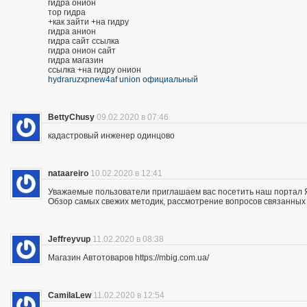
гидра онион
тор гидра
+как зайти +на гидру
гидра анион
гидра сайт ссылка
гидра онион сайт
гидра магазин
ссылка +на гидру онион
hydraruzxpnew4af union официальный
BettyChusy
09.02.2020 в 07:46
кадастровый инженер одинцово
nataareiro
10.02.2020 в 12:41
Уважаемые пользователи приглашаем вас посетить наш портал 
Обзор самых свежих методик, рассмотрение вопросов связанных 
Jeffreyvup
11.02.2020 в 08:38
Магазин Автотоваров https://mbig.com.ua/
CamilaLew
11.02.2020 в 12:54