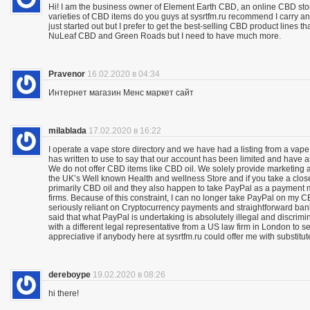
Hi! I am the business owner of Element Earth CBD, an online CBD store
varieties of CBD items do you guys at sysrtfm.ru recommend I carry an
just started out but I prefer to get the best-selling CBD product lines 
NuLeaf CBD and Green Roads but I need to have much more.
Pravenor
16.02.2020 в 04:34
Интернет магазин Менс маркет сайт
milablada
17.02.2020 в 16:22
I operate a vape store directory and we have had a listing from a vape
has written to use to say that our account has been limited and have 
We do not offer CBD items like CBD oil. We solely provide marketing
the UK’s Well known Health and wellness Store and if you take a close
primarily CBD oil and they also happen to take PayPal as a payment m
firms. Because of this constraint, I can no longer take PayPal on my C
seriously reliant on Cryptocurrency payments and straightforward bank 
said that what PayPal is undertaking is absolutely illegal and discrimina
with a different legal representative from a US law firm in London to 
appreciative if anybody here at sysrtfm.ru could offer me with substit
dereboype
19.02.2020 в 08:26
hi there!