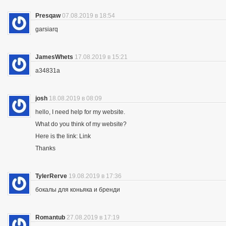
Presqaw
07.08.2019 в 18:54
garsiarq
JamesWhets
17.08.2019 в 15:21
a34831a
josh
18.08.2019 в 08:09
hello, I need help for my website.
What do you think of my website?
Here is the link: Link
Thanks
TylerRerve
19.08.2019 в 17:36
бокалы для коньяка и бренди
Romantub
27.08.2019 в 17:19