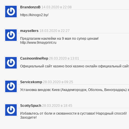
BrandonzoB
14.03.2020 в 22:08
https://kinogo2.by/
maysellers
18.03.2020 в 22:27
Предлагаем наклейки на 9 мая по супер ценам!
http://www.9mayprint.ru
CasinoonlineRep
26.03.2020 в 13:01
Официальный сайт казино booi казино онлайн официальный сайт
Servicekomp
28.03.2020 в 09:25
Установка виндовс Киев (Академгородок, Оболонь, Виноградарь) 
ScottySpuch
28.03.2020 в 18:45
Избавьтесь от боли и скованности в суставах! Народный способ!
Заходите!