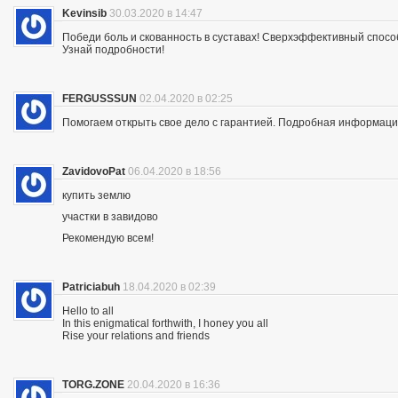
Kevinsib
30.03.2020 в 14:47
Победи боль и скованность в суставах! Сверхэффективный спосо
Узнай подробности!
FERGUSSSUN
02.04.2020 в 02:25
Помогаем открыть свое дело с гарантией. Подробная информация —
ZavidovoPat
06.04.2020 в 18:56
купить землю
участки в завидово
Рекомендую всем!
Patriciabuh
18.04.2020 в 02:39
Hello to all
In this enigmatical forthwith, I honey you all
Rise your relations and friends
TORG.ZONE
20.04.2020 в 16:36