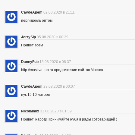
CaydeApem
02.08.2020 в 21:11
пергидроль оптом
JerrySip
05.08.2020 в 00:39
Привет всем
DannyFub
15.08.2020 в 08:37
http://moskva-top.ru продвижение сайтов Москва
CaydeApem
29.08.2020 в 00:07
нук 15 10 литров
Nikolaimix
31.08.2020 в 01:39
Привет, народ! Принимайте нуба в ряды сотоварищей )