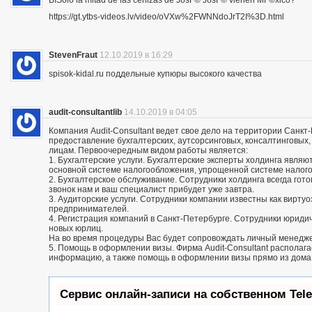
ВїSolo la mitad de las cenizas de JosГ© JosГ© vienen MГ©xico?
https://gt.ytbs-videos.lv/video/oVXw%2FWNNdoJrT2I%3D.html
StevenFraut
12.10.2019 в 16:29
spisok-kidal.ru поддельные купюры высокого качества
audit-consultantlib
14.10.2019 в 04:05
Компания Audit-Consultant ведет свое дело на территории Санкт
предоставление бухгалтерских, аутсорсинговых, консалтинговых
лицам. Первоочередным видом работы является:
1. Бухгалтерские услуги. Бухгалтерские эксперты холдинга яв
основной системе налогообложения, упрощенной системе налог
2. Бухгалтерское обслуживание. Сотрудники холдинга всегда го
звонок нам и ваш специалист прибудет уже завтра.
3. Аудиторские услуги. Сотрудники компании известны как вирту
предпринимателей.
4. Регистрация компаний в Санкт-Петербурге. Сотрудники юриди
новых юрлиц.
На во время процедуры Вас будет сопровождать личный менедж
5. Помощь в оформлении визы. Фирма Audit-Consultant располаг
информацию, а также помощь в оформлении визы прямо из дома
Сервис онлайн-записи на собственном Tel