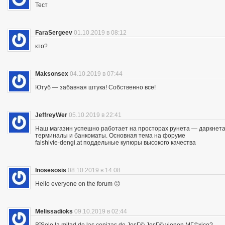
Тест
FaraSergeev
01.10.2019 в 08:12
кто?
Maksonsex
04.10.2019 в 07:44
Ютуб — забавная штука! Собственно все!
JeffreyWer
05.10.2019 в 22:41
Наш магазин успешно работает на просторах рунета — даркнета 
терминалы и банкоматы. Основная тема на форуме
falshivie-dengi.at поддельные купюры высокого качества
Inosesosis
08.10.2019 в 14:08
Hello everyone on the forum 🙂
Melissadioks
09.10.2019 в 02:44