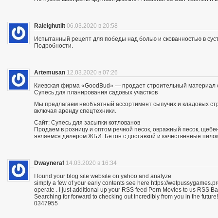
Raleighutilt
06.03.2020 в 20:58
Испытанный рецепт для победы над болью и скованностью в суст
Подробности.
Artemusan
12.03.2020 в 07:26
Киевская фирма «GoodBud» — продает строительный материал с
Супесь для планирования садовых участков
Мы предлагаем необъятный ассортимент сыпучих и кладовых стро
включая аренду спецтехники.
Сайт: Супесь для засыпки котлованов
Продаем в розницу и оптом речной песок, овражный песок, щебе
являемся дилером ЖБИ. Бетон с доставкой и качественные пило
Dwayneraf
14.03.2020 в 16:34
I found your blog site website on yahoo and analyze
simply a few of your early contents see here https://wetpussygames.pr
operate . I just additional up your RSS feed Porn Movies to us RSS 
Searching for forward to checking out incredibly from you in the future!
0347955