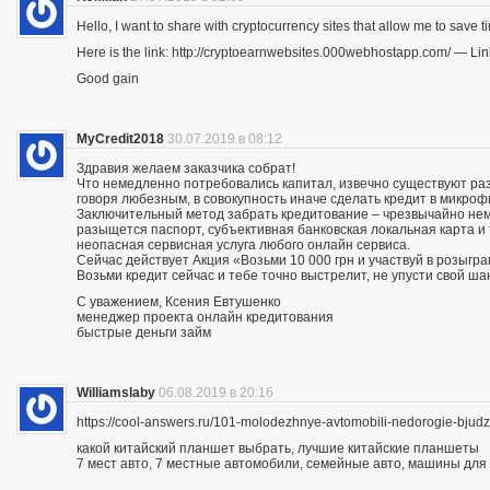
Hello, I want to share with cryptocurrency sites that allow me to save ti
Here is the link: http://cryptoearnwebsites.000webhostapp.com/ — Lin
Good gain
MyCredit2018
30.07.2019 в 08:12
Здравия желаем заказчика собрат!
Что немедленно потребовались капитал, извечно существуют разн
говоря любезным, в совокупность иначе сделать кредит в микро
Заключительный метод забрать кредитование – чрезвычайно нему
разыщется паспорт, субъективная банковская локальная карта и
неопасная сервисная услуга любого онлайн сервиса.
Сейчас действует Акция «Возьми 10 000 грн и участвуй в розыгра
Возьми кредит сейчас и тебе точно выстрелит, не упусти свой ша
С уважением, Ксения Евтушенко
менеджер проекта онлайн кредитования
быстрые деньги займ
Williamslaby
06.08.2019 в 20:16
https://cool-answers.ru/101-molodezhnye-avtomobili-nedorogie-bju
какой китайский планшет выбрать, лучшие китайские планшеты
7 мест авто, 7 местные автомобили, семейные авто, машины для