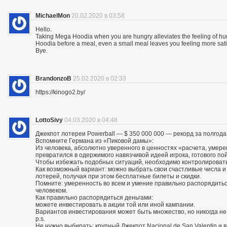
MichaelMon
20.02.2020 в 03:58
Hello.
Taking Mega Hoodia when you are hungry alleviates the feeling of h
Hoodia before a meal, even a small meal leaves you feeling more sat
Bye.
BrandonzoB
25.02.2020 в 02:33
https://kinogo2.by/
LottoSivy
04.03.2020 в 04:48
Джекпот лотереи Powerball — $ 350 000 000 — рекорд за полгода
Вспомните Германа из «Пиковой дамы»:
Из человека, абсолютно уверенного в ценностях «расчета, умере
превратился в одержимого навязчивой идеей игрока, готового по
Чтобы избежать подобных ситуаций, необходимо контролировать
Как возможный вариант: можно выбрать свои счастливые числа 
лотерей, получая при этом бесплатные билеты и скидки.
Помните: умеренность во всем и умение правильно распорядитьс
человеком.
Как правильно распорядиться деньгами:
можете инвестировать в акции той или иной кампании.
Вариантов инвестирования может быть множество, но никогда не
p.s.
Не нужно выбирать: крупный Джекпот Nacional de San Valentin и 