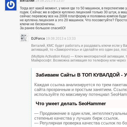
Виталий
19.08.2013 в 13:07
Тогда вот какой момент, у меня где то 50 машинок, в перспектив
годик. Сейчас же в офисе куплено лицензий только 30 штук, а ма
сейчас перевожу все на 2008 платформу и половина компов будет
не куплена лицензия а это 20 машинок. Что посоветуйте? Просто
ключи не бесконечны.
За ранее большое спасибО!
DJForce
19.08.2013 в 13:33
Виталий, КМС будет работать и раздавать ключи если у В
активаций, то «Заморочтесь» и сделайте его один раз, пос
(Multiple Activation Keys) — Ключ многократной активаци
Майкрософт. Возможна активация по телефону или через 
Забиваем Сайты В ТОП КУВАЛДОЙ - 
Каждая ссылка анализируется по трем пакета
сайта прозрачным и простым занятием. Ссылки
используйте по максимуму потенциал SeoHam
Что умеет делать SeoHammer
— Продвижение в один клик, интеллектуальны
степенью качества у лучших бирж ссылок.
— Регулярная проверка качества ссылок по б