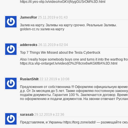
https://il.yes-vlip.lv/video/nxGKVjNygGUSrOM%3D.html
JamesRor
25.11.2019 в 01:43
Залив на карту. Заливы на карту срочно. Реальные Заливы.
golden-cc.ru залив на карту
addereoks
26.11.2019 в 02:04
Top 7 Things We Missed about the Tesla Cybertruck
Also I really hope somebody buys one and turns it into the warthog fro
https://ca.vlip-ontarget.lv/video/jO%2F8cnx6wKG6f8A%3D.html
RuslanShilt
22.12.2019 в 10:08
Предложения от собственника !!! Оформляю официальную времен
д.р. От 3х месяцев до 5 лет. Также оформляю постоянную законн
подаём документы. Гарантия 100 %. Заключается договор. Время 
по оформлению и подачи документов. На звонки отвечает Руслан.
sarasab
29.12.2019 в 22:36
Представляем, и Украины https://torg.zone/add/ — размещайте ск