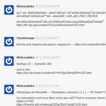
Melissadioks
02.11.2019 в 09:40
рџ”ґ аё–а№€аёІаёўаё—аё­аё”аёЄаё” аёЃаёІаёЈаё­аё­аёЃаёЈа
аё‡аё§аё”аё§аё±аё™аё—аёµа№€ 1 аёћ.аёў. 2562 | NEW18
аё«аё§аёўаё­аё­аёЃа№„аё”а№‰а№Ђаё«аёµа№‰аёўаёЎаёІаёЃ
https://th.vlip-gid.lv/video/V3Xu344KxmxtvvI%3D.html
Claudenuage
05.11.2019 в 03:37
Клетка для перепелов купить недорого! — https://vk.com/public18
Melissadioks
08.11.2019 в 04:03
Isidingo 22 — Episode 168
ocd is real
https://za.vlip-boxes.lv/video/HYmFSjybJbmy0Rk%3D.html
Melissadioks
11.11.2019 в 21:04
Olympique de Marseille — Olympique Lyonnais ( 2-1 ) — RГ©sumГ©
les marseillais vont nous faire croire que cвЂ™est le nouveau class
battre le PSG
https://fr.world-ytb.lv/video/gSQSgZDKiFsbiqE%3D.html