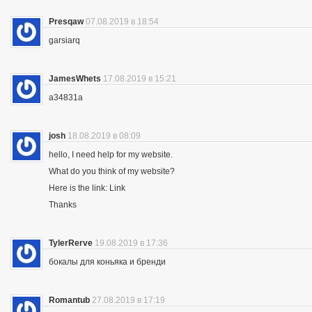
Presqaw
07.08.2019 в 18:54
garsiarq
JamesWhets
17.08.2019 в 15:21
a34831a
josh
18.08.2019 в 08:09
hello, I need help for my website.
What do you think of my website?
Here is the link: Link
Thanks
TylerRerve
19.08.2019 в 17:36
бокалы для коньяка и бренди
Romantub
27.08.2019 в 17:19