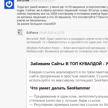
Виталий
19.08.2013 в 13:07
Тогда вот какой момент, у меня где то 50 машинок, в перспектив
годик. Сейчас же в офисе куплено лицензий только 30 штук, а ма
сейчас перевожу все на 2008 платформу и половина компов будет
не куплена лицензия а это 20 машинок. Что посоветуйте? Просто
ключи не бесконечны.
За ранее большое спасибО!
DJForce
19.08.2013 в 13:33
Виталий, КМС будет работать и раздавать ключи если у В
активаций, то «Заморочтесь» и сделайте его один раз, пос
(Multiple Activation Keys) — Ключ многократной активаци
Майкрософт. Возможна активация по телефону или через 
Забиваем Сайты В ТОП КУВАЛДОЙ - 
Каждая ссылка анализируется по трем пакета
сайта прозрачным и простым занятием. Ссылки
используйте по максимуму потенциал SeoHam
Что умеет делать SeoHammer
— Продвижение в один клик, интеллектуальны
степенью качества у лучших бирж ссылок.
— Регулярная проверка качества ссылок по б