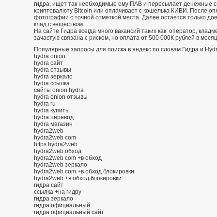
гидра, ищет так необходимые ему ПАВ и пересылает денежные с
криптовалюту Bitcoin или оплачивает с кошелька КИВИ. После о
фотографии с точной отметкой места. Далее остается только дое
клад с веществом.
На сайте Гидра всегда много вакансий таких как: оператор, кладм
зачастую связана с риском, но оплата от 500 000К рублей в меся
Популярные запросы для поиска в яндекс по словам Гидра и Hydr
hydra onion
hydra сайт
hydra отзывы
hydra зеркало
hydra ссылка
сайты onion hydra
hydra onion отзывы
hydra ru
hydra купить
hydra перевод
hydra магазин
hydra2web
hydra2web com
https hydra2web
hydra2web обход
hydra2web com +в обход
hydra2web зеркало
hydra2web com +в обход блокировки
hydra2web +в обход блокировки
гидра сайт
ссылка +на гидру
гидра зеркало
гидра официальный
гидра официальный сайт