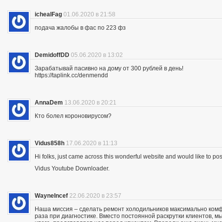
ichealFag
01.06.2020 в 21:58
подача жалобы в фас по 223 фз
DemidoffDD
05.06.2020 в 13:02
Зарабатывай пасивно на дому от 300 рублей в день!
https://taplink.cc/denmendd
AnnaDem
13.06.2020 в 20:21
Кто болел короновирусом?
Vidus858h
17.06.2020 в 11:13
Hi folks, just came across this wonderful website and would like to p
Vidus Youtube Downloader.
WayneIncef
22.06.2020 в 23:57
Наша миссия – сделать ремонт холодильников максимально комфо
раза при диагностике. Вместо постоянной раскрутки клиентов, мы