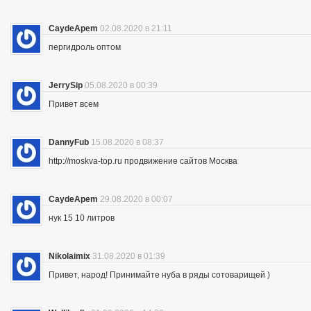
CaydeApem
02.08.2020 в 21:11
пергидроль оптом
JerrySip
05.08.2020 в 00:39
Привет всем
DannyFub
15.08.2020 в 08:37
http://moskva-top.ru продвижение сайтов Москва
CaydeApem
29.08.2020 в 00:07
нук 15 10 литров
Nikolaimix
31.08.2020 в 01:39
Привет, народ! Принимайте нуба в ряды сотоварищей )