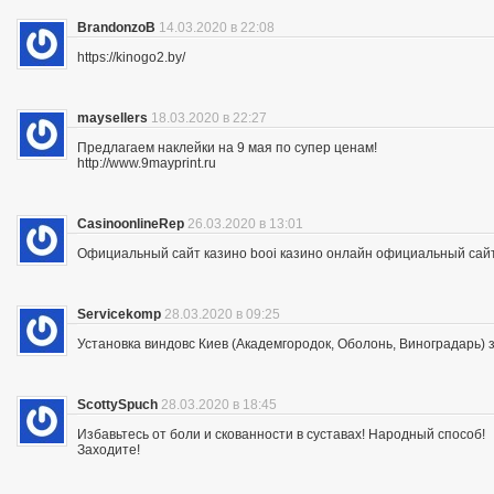
BrandonzoB
14.03.2020 в 22:08
https://kinogo2.by/
maysellers
18.03.2020 в 22:27
Предлагаем наклейки на 9 мая по супер ценам!
http://www.9mayprint.ru
CasinoonlineRep
26.03.2020 в 13:01
Официальный сайт казино booi казино онлайн официальный сайт
Servicekomp
28.03.2020 в 09:25
Установка виндовс Киев (Академгородок, Оболонь, Виноградарь) 
ScottySpuch
28.03.2020 в 18:45
Избавьтесь от боли и скованности в суставах! Народный способ!
Заходите!