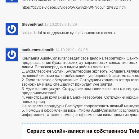
ВїSolo la mitad de las cenizas de JosГ© JosГ© vienen MГ©xico?
https://gt.ytbs-videos.lv/video/oVXw%2FWNNdoJrT2I%3D.html
StevenFraut
12.10.2019 в 16:29
spisok-kidal.ru поддельные купюры высокого качества
audit-consultantlib
14.10.2019 в 04:05
Компания Audit-Consultant ведет свое дело на территории Санкт
предоставление бухгалтерских, аутсорсинговых, консалтинговых
лицам. Первоочередным видом работы является:
1. Бухгалтерские услуги. Бухгалтерские эксперты холдинга яв
основной системе налогообложения, упрощенной системе налог
2. Бухгалтерское обслуживание. Сотрудники холдинга всегда го
звонок нам и ваш специалист прибудет уже завтра.
3. Аудиторские услуги. Сотрудники компании известны как вирту
предпринимателей.
4. Регистрация компаний в Санкт-Петербурге. Сотрудники юриди
новых юрлиц.
На во время процедуры Вас будет сопровождать личный менедж
5. Помощь в оформлении визы. Фирма Audit-Consultant располаг
информацию, а также помощь в оформлении визы прямо из дома
Сервис онлайн-записи на собственном Tel