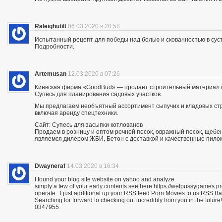
Raleighutilt
06.03.2020 в 20:58
Испытанный рецепт для победы над болью и скованностью в суст
Подробности.
Artemusan
12.03.2020 в 07:26
Киевская фирма «GoodBud» — продает строительный материал с
Супесь для планирования садовых участков
Мы предлагаем необъятный ассортимент сыпучих и кладовых стро
включая аренду спецтехники.
Сайт: Супесь для засыпки котлованов
Продаем в розницу и оптом речной песок, овражный песок, щебе
являемся дилером ЖБИ. Бетон с доставкой и качественные пило
Dwayneraf
14.03.2020 в 16:34
I found your blog site website on yahoo and analyze
simply a few of your early contents see here https://wetpussygames.pr
operate . I just additional up your RSS feed Porn Movies to us RSS 
Searching for forward to checking out incredibly from you in the future!
0347955