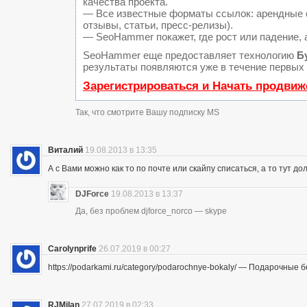
качества проекта.
— Все известные форматы ссылок: арендные с
отзывы, статьи, пресс-релизы).
— SeoHammer покажет, где рост или падение, 
SeoHammer еще предоставляет технологию
Б
результаты появляются уже в течение первых 
Зарегистрироваться и Начать продвиж
Так, что смотрите Вашу подписку MS
Виталий
19.08.2013 в 13:35
А с Вами можно как то по почте или скайпу списаться, а то тут до
DJForce
19.08.2013 в 13:37
Да, без проблем djforce_norco — skype
Carolynprife
26.07.2019 в 00:27
https://podarkami.ru/category/podarochnye-bokaly/ — Подарочные 
RJMilan
27.07.2019 в 02:33