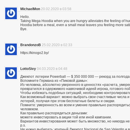
MichaelMon
20.02.2020 в 03:58
Hello.
Taking Mega Hoodia when you are hungry alleviates the feeling of h
Hoodia before a meal, even a small meal leaves you feeling more sat
Bye.
BrandonzoB
25.02.2020 в 02:33
https://kinogo2.by/
LottoSivy
04.03.2020 в 04:48
Джекпот лотереи Powerball — $ 350 000 000 — рекорд за полгода
Вспомните Германа из «Пиковой дамы»:
Из человека, абсолютно уверенного в ценностях «расчета, умере
превратился в одержимого навязчивой идеей игрока, готового по
Чтобы избежать подобных ситуаций, необходимо контролировать
Как возможный вариант: можно выбрать свои счастливые числа 
лотерей, получая при этом бесплатные билеты и скидки.
Помните: умеренность во всем и умение правильно распорядитьс
человеком.
Как правильно распорядиться деньгами:
можете инвестировать в акции той или иной кампании.
Вариантов инвестирования может быть множество, но никогда не
p.s.
Не нужно выбирать: крупный Джекпот Nacional de San Valentin и 