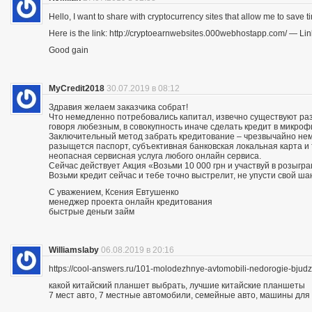
Hello, I want to share with cryptocurrency sites that allow me to save ti
Here is the link: http://cryptoearnwebsites.000webhostapp.com/ — Lin
Good gain
MyCredit2018
30.07.2019 в 08:12
Здравия желаем заказчика собрат!
Что немедленно потребовались капитал, извечно существуют разн
говоря любезным, в совокупность иначе сделать кредит в микро
Заключительный метод забрать кредитование – чрезвычайно нему
разыщется паспорт, субъективная банковская локальная карта и
неопасная сервисная услуга любого онлайн сервиса.
Сейчас действует Акция «Возьми 10 000 грн и участвуй в розыгра
Возьми кредит сейчас и тебе точно выстрелит, не упусти свой ша
С уважением, Ксения Евтушенко
менеджер проекта онлайн кредитования
быстрые деньги займ
Williamslaby
06.08.2019 в 20:16
https://cool-answers.ru/101-molodezhnye-avtomobili-nedorogie-bju
какой китайский планшет выбрать, лучшие китайские планшеты
7 мест авто, 7 местные автомобили, семейные авто, машины для