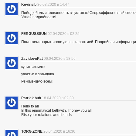
Kevinsib
30.03.2020 в 14:47
Победи боль и скованность в суставах! Сверхэффективный спосо
Узнай подробности!
FERGUSSSUN
02.04.2020 в 02:25
Помогаем открыть свое дело с гарантией. Подробная информация —
ZavidovoPat
06.04.2020 в 18:56
купить землю
участки в завидово
Рекомендую всем!
Patriciabuh
18.04.2020 в 02:39
Hello to all
In this enigmatical forthwith, I honey you all
Rise your relations and friends
TORG.ZONE
20.04.2020 в 16:36