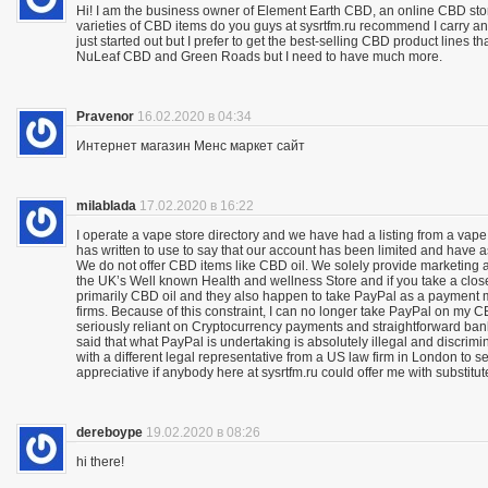
Hi! I am the business owner of Element Earth CBD, an online CBD store
varieties of CBD items do you guys at sysrtfm.ru recommend I carry an
just started out but I prefer to get the best-selling CBD product lines 
NuLeaf CBD and Green Roads but I need to have much more.
Pravenor
16.02.2020 в 04:34
Интернет магазин Менс маркет сайт
milablada
17.02.2020 в 16:22
I operate a vape store directory and we have had a listing from a vape
has written to use to say that our account has been limited and have 
We do not offer CBD items like CBD oil. We solely provide marketing
the UK’s Well known Health and wellness Store and if you take a close
primarily CBD oil and they also happen to take PayPal as a payment m
firms. Because of this constraint, I can no longer take PayPal on my C
seriously reliant on Cryptocurrency payments and straightforward bank 
said that what PayPal is undertaking is absolutely illegal and discrimina
with a different legal representative from a US law firm in London to 
appreciative if anybody here at sysrtfm.ru could offer me with substit
dereboype
19.02.2020 в 08:26
hi there!