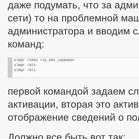
даже подумать, что за адми
сети) то на проблемной м
администратора и вводим 
команд:
slmgr /skms <ip_kms_сервера>

slmgr /ato

slmgr /dli
первой командой задаем сл
активации, вторая это акти
отображение сведений о по
Должно все быть вот так: