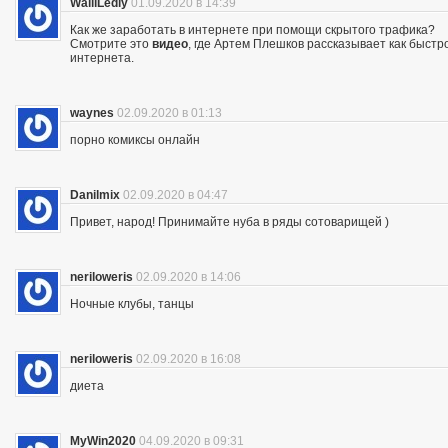
WalliLedly
01.09.2020 в 14:39
Как же заработать в интернете при помощи скрытого трафика?
Смотрите это
видео
, где Артем Плешков рассказывает как быстр
интернета.
waynes
02.09.2020 в 01:13
порно комиксы онлайн
Danilmix
02.09.2020 в 04:47
Привет, народ! Принимайте нуба в ряды сотоварищей )
neriloweris
02.09.2020 в 14:06
Ночные клубы, танцы
neriloweris
02.09.2020 в 16:08
диета
MyWin2020
04.09.2020 в 09:31