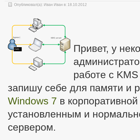
Опубликовал(а):
Иван Иван
в: 18.10.2012
Привет, у не
администрато
работе с KMS
запишу себе для памяти и р
Windows 7
в корпоративной 
установленным и нормаль
сервером.