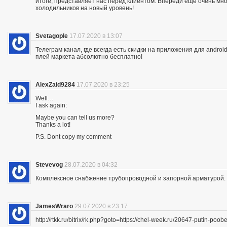
итоге, представляет нас перед клиентом. Впереди еще очень мно
холодильников на новый уровень!
Svetagople
17.07.2020 в 13:07
Телеграм канал, где всегда есть скидки на приложения для android
плей маркета абсолютно бесплатно!
AlexZaid9284
17.07.2020 в 23:25
Well…
I ask again:
Maybe you can tell us more?
Thanks a lot!
P.S. Dont copy my comment
Stevevog
28.07.2020 в 04:32
Комплексное снабжение трубопроводной и запорной арматурой. 
JamesWraro
29.07.2020 в 23:17
http://rtkk.ru/bitrix/rk.php?goto=https://chel-week.ru/20647-putin-p