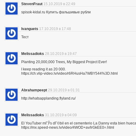
StevenFraut
15.10.2019 в 22:49
spisok-kidal.ru Купить фальшивые рубли
Ivanguets
17.10.2019 в 17:48
Тест
Melissadioks
28.10.2019 в 19:47
Planting 20,000,000 Trees, My Biggest Project Ever!
I keep reading it as 20 000.
https://ch.vlip-video.lv/video/r6RHusHa7WBY544%3D.html
Abrahampeept
29.10.2019 в 01:31
http://whatsapplanding.flyland.ru/
Melissadioks
31.10.2019 в 04:09
El YouTuber mГЎs dГ©bil en el cementerio La Danny esta bien hueca
https://mx.speed-news.lv/video/4WOD+av/lrGkEE0=.html