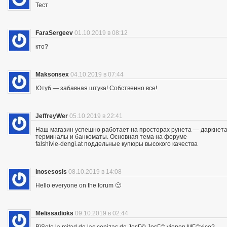
Тест
FaraSergeev
01.10.2019 в 08:12
кто?
Maksonsex
04.10.2019 в 07:44
Ютуб — забавная штука! Собственно все!
JeffreyWer
05.10.2019 в 22:41
Наш магазин успешно работает на просторах рунета — даркнета 
терминалы и банкоматы. Основная тема на форуме
falshivie-dengi.at поддельные купюры высокого качества
Inosesosis
08.10.2019 в 14:08
Hello everyone on the forum 🙂
Melissadioks
09.10.2019 в 02:44