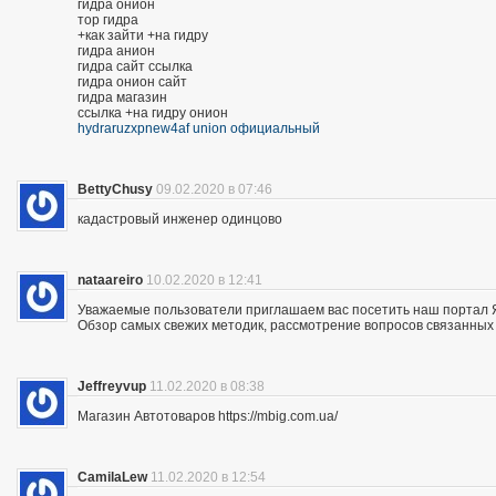
гидра онион
тор гидра
+как зайти +на гидру
гидра анион
гидра сайт ссылка
гидра онион сайт
гидра магазин
ссылка +на гидру онион
hydraruzxpnew4af union официальный
BettyChusy
09.02.2020 в 07:46
кадастровый инженер одинцово
nataareiro
10.02.2020 в 12:41
Уважаемые пользователи приглашаем вас посетить наш портал 
Обзор самых свежих методик, рассмотрение вопросов связанных 
Jeffreyvup
11.02.2020 в 08:38
Магазин Автотоваров https://mbig.com.ua/
CamilaLew
11.02.2020 в 12:54