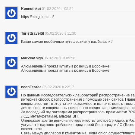
Kennethket
01.02.2020 в 05:54
https://mbig.com.ua/
TuristtravelSl
05.02.2020 в 11:30
Какие самые необычные путешестивя у вас бывали?
MarvinAnigh
06.02.2020 в 09:58
Алюминиевый прокат купить в розницу в Воронеже
Алюминиевый прокат купить в розницу в Воронеже
neenFearee
06.02.2020 в 22:17
По данным исследовательских лабораторий распространение з
интернет способ распространения с помощью сети сайтов. Глав
веществ состоит в отсутствии возможности выявить цепь от пос
деятельности современных цифровых средств анонимизации с по
За последний год закладками распространялось практически 70% 
ЛСД, метамфетамин, альфаПВП.
Опережает другие регионы по колличеству употребляющих, в Росс
уступает в наркопотреблении город-герой Ленинград и ЛО (Тосно, 
окрестности.
Связь между диллером и клиентом на Hydra onion осуществляетс