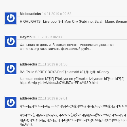
Melissadioks
14.11.2019 в 02:53
HIGHLIGHTS | Liverpool 3-1 Man City (Fabinho, Salah, Mane, Bernar
Daymn
20.11.2019 в 06:03
Фальшивые деньги. Высокая печать. Анонимная доставка.
crime-cc.org как отличить фальшивый рубль
addereoks
21.11.2019 в 01:36
BALTA ile SPREY BOYA ParГ§alamak! #Г‡Д±lgД±nDeney
kameran neden kГ¶tГј Г§ekiyor en yГјksekte izliyorum hГўlen kГ¶tГј
https://tr.vip-ytb.lv/video/Je7HlJ8ZcrrEPxA%3D.html
addereoks
22.11.2019 в 09:01
Ч“Ч•ЧњЧ™ Ч•Ч¤Чџ — ЧћЧђЧ•Ч©ЧЁЧ™Чќ ЧўЧќ ЧњЧ™ЧЁЧџ Ч“Ч Ч™Ч
Ч©Ч™ЧЁ ЧћЧ•Ч©ЧњЧќ, Ч•Ч‘Ч’ЧЁЧЎЧ” ЧђЧ§Ч•ЧЎЧЧ™ЧЄ Ч”Ч•Чђ Ч 
ЧђЧЄ Ч”Ч§Ч•Чњ Ч©Чњ Ч Ч•ЧўЧ” Ч•Ч™Ч•Ч“ЧўЧ™Чќ Ч©Ч”Ч™Чђ ЧћЧ
ЧњЧ›Чќ.