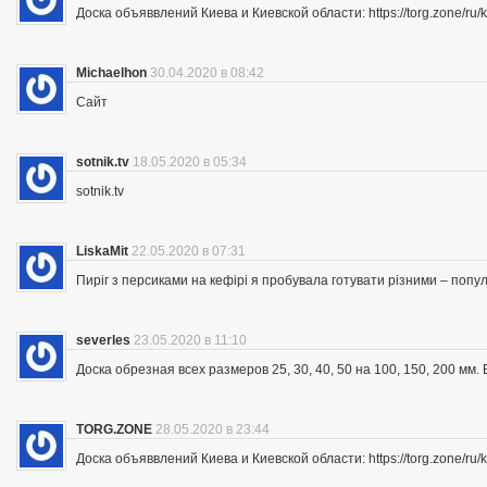
Доска объяввлений Киева и Киевской области: https://torg.zone/ru/k
Michaelhon
30.04.2020 в 08:42
Сайт
sotnik.tv
18.05.2020 в 05:34
sotnik.tv
LiskaMit
22.05.2020 в 07:31
Пиріг з персиками на кефірі я пробувала готувати різними – попу
severles
23.05.2020 в 11:10
Доска обрезная всех размеров 25, 30, 40, 50 на 100, 150, 200 мм
TORG.ZONE
28.05.2020 в 23:44
Доска объяввлений Киева и Киевской области: https://torg.zone/ru/k