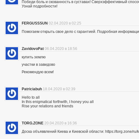
Победи боль и скованность в суставах! Сверхэффективный спосо
Узнай подробности!
FERGUSSSUN
02.04.2020 в 02:25
Помогаем открыть свое дело с гарантией. Подробная информация —
ZavidovoPat
06.04.2020 в 18:56
купить землю
участки в завидово
Рекомендую всем!
Patriciabuh
18.04.2020 в 02:39
Hello to all
In this enigmatical forthwith, I honey you all
Rise your relations and friends
TORG.ZONE
20.04.2020 в 16:36
Доска объяввлений Киева и Киевской области: https://torg.zone/ru/k