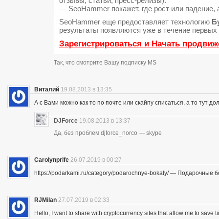
отзывы, статьи, пресс-релизы).
— SeoHammer покажет, где рост или падение, 
SeoHammer еще предоставляет технологию
Б
результаты появляются уже в течение первых 
Зарегистрироваться и Начать продвиж
Так, что смотрите Вашу подписку MS
Виталий
19.08.2013 в 13:35
А с Вами можно как то по почте или скайпу списаться, а то тут до
DJForce
19.08.2013 в 13:37
Да, без проблем djforce_norco — skype
Carolynprife
26.07.2019 в 00:27
https://podarkami.ru/category/podarochnye-bokaly/ — Подарочные 
RJMilan
27.07.2019 в 02:33
Hello, I want to share with cryptocurrency sites that allow me to save ti