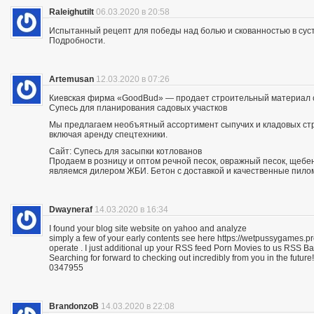
Raleighutilt
06.03.2020 в 20:58
Испытанный рецепт для победы над болью и скованностью в суст
Подробности.
Artemusan
12.03.2020 в 07:26
Киевская фирма «GoodBud» — продает строительный материал с
Супесь для планирования садовых участков
Мы предлагаем необъятный ассортимент сыпучих и кладовых стро
включая аренду спецтехники.
Сайт: Супесь для засыпки котлованов
Продаем в розницу и оптом речной песок, овражный песок, щебе
являемся дилером ЖБИ. Бетон с доставкой и качественные пило
Dwayneraf
14.03.2020 в 16:34
I found your blog site website on yahoo and analyze
simply a few of your early contents see here https://wetpussygames.pr
operate . I just additional up your RSS feed Porn Movies to us RSS 
Searching for forward to checking out incredibly from you in the future!
0347955
BrandonzoB
14.03.2020 в 22:08