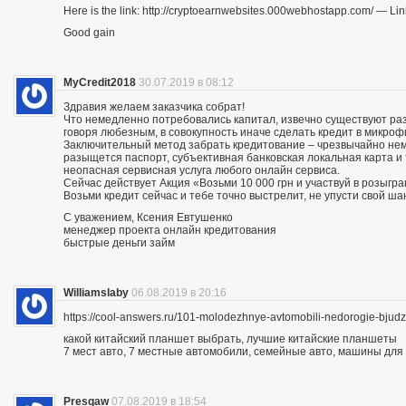
Here is the link: http://cryptoearnwebsites.000webhostapp.com/ — Lin
Good gain
MyCredit2018
30.07.2019 в 08:12
Здравия желаем заказчика собрат!
Что немедленно потребовались капитал, извечно существуют разн
говоря любезным, в совокупность иначе сделать кредит в микро
Заключительный метод забрать кредитование – чрезвычайно нему
разыщется паспорт, субъективная банковская локальная карта и
неопасная сервисная услуга любого онлайн сервиса.
Сейчас действует Акция «Возьми 10 000 грн и участвуй в розыгра
Возьми кредит сейчас и тебе точно выстрелит, не упусти свой ша
С уважением, Ксения Евтушенко
менеджер проекта онлайн кредитования
быстрые деньги займ
Williamslaby
06.08.2019 в 20:16
https://cool-answers.ru/101-molodezhnye-avtomobili-nedorogie-bju
какой китайский планшет выбрать, лучшие китайские планшеты
7 мест авто, 7 местные автомобили, семейные авто, машины для
Presqaw
07.08.2019 в 18:54