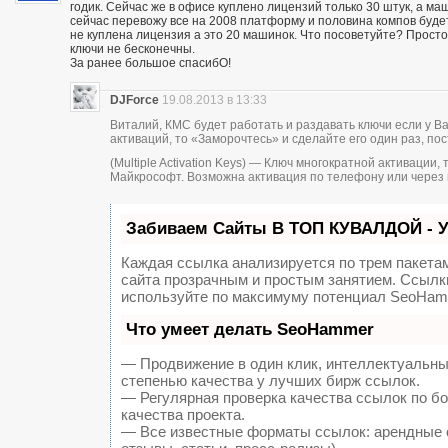
годик. Сейчас же в офисе куплено лицензий только 30 штук, а ма
сейчас перевожу все на 2008 платформу и половина компов будет
не куплена лицензия а это 20 машинок. Что посоветуйте? Просто
ключи не бесконечны.
За ранее большое спасибО!
DJForce
19.08.2013 в 13:33
Виталий, КМС будет работать и раздавать ключи если у В
активаций, то «Заморочтесь» и сделайте его один раз, пос
(Multiple Activation Keys) — Ключ многократной активаци
Майкрософт. Возможна активация по телефону или через 
Забиваем Сайты В ТОП КУВАЛДОЙ - 
Каждая ссылка анализируется по трем пакета
сайта прозрачным и простым занятием. Ссылки
используйте по максимуму потенциал SeoHam
Что умеет делать SeoHammer
— Продвижение в один клик, интеллектуальны
степенью качества у лучших бирж ссылок.
— Регулярная проверка качества ссылок по б
качества проекта.
— Все известные форматы ссылок: арендные с