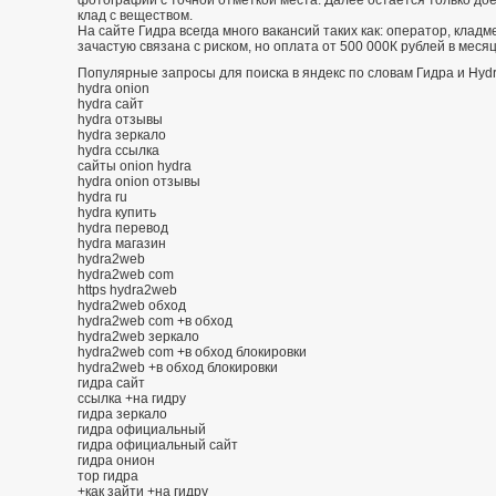
клад с веществом.
На сайте Гидра всегда много вакансий таких как: оператор, кладм
зачастую связана с риском, но оплата от 500 000К рублей в меся
Популярные запросы для поиска в яндекс по словам Гидра и Hydr
hydra onion
hydra сайт
hydra отзывы
hydra зеркало
hydra ссылка
сайты onion hydra
hydra onion отзывы
hydra ru
hydra купить
hydra перевод
hydra магазин
hydra2web
hydra2web com
https hydra2web
hydra2web обход
hydra2web com +в обход
hydra2web зеркало
hydra2web com +в обход блокировки
hydra2web +в обход блокировки
гидра сайт
ссылка +на гидру
гидра зеркало
гидра официальный
гидра официальный сайт
гидра онион
тор гидра
+как зайти +на гидру