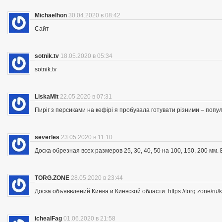
Michaelhon
30.04.2020 в 08:42
Сайт
sotnik.tv
18.05.2020 в 05:34
sotnik.tv
LiskaMit
22.05.2020 в 07:31
Пиріг з персиками на кефірі я пробувала готувати різними – попу
severles
23.05.2020 в 11:10
Доска обрезная всех размеров 25, 30, 40, 50 на 100, 150, 200 мм
TORG.ZONE
28.05.2020 в 23:44
Доска объяввлений Киева и Киевской области: https://torg.zone/ru/k
ichealFag
01.06.2020 в 21:58