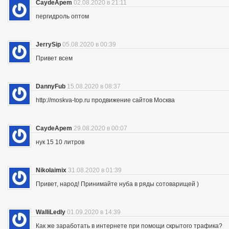
CaydeApem
02.08.2020 в 21:11
пергидроль оптом
JerrySip
05.08.2020 в 00:39
Привет всем
DannyFub
15.08.2020 в 08:37
http://moskva-top.ru продвижение сайтов Москва
CaydeApem
29.08.2020 в 00:07
нук 15 10 литров
Nikolaimix
31.08.2020 в 01:39
Привет, народ! Принимайте нуба в ряды сотоварищей )
WalliLedly
01.09.2020 в 14:39
Как же заработать в интернете при помощи скрытого трафика?