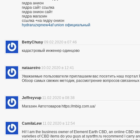
гидра анион
гидра сайт ссылка
гидра онион сайт
гидра магазин
ссылка +на гидру онион
hydraruzxpnew4af union официальный
BettyChusy
09.02.2020 в 07:46
кадастровый инженер одинцово
nataareiro
10.02.2020 в 12:41
Уважаемые пользователи приглашаем вас посетить наш портал 
Обзор самых свежих методик, рассмотрение вопросов связанных 
Jeffreyvup
11.02.2020 в 08:38
Магазин Автотоваров https://mbig.com.ua/
CamilaLew
11.02.2020 в 12:54
Hi! I am the business owner of Element Earth CBD, an online CBD store
varieties of CBD items do you guys at sysrtfm.ru recommend I carry an