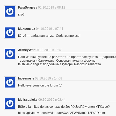
FaraSergeev
01.10.2019 в 08:12
кто?
Maksonsex
04.10.2019 в 07:44
Ютуб — забавная штука! Собственно все!
JeffreyWer
05.10.2019 в 22:41
Наш магазин успешно работает на просторах рунета — даркнета 
терминалы и банкоматы. Основная тема на форуме
falshivie-dengi.at поддельные купюры высокого качества
Inosesosis
08.10.2019 в 14:08
Hello everyone on the forum 🙂
Melissadioks
09.10.2019 в 02:44
ВїSolo la mitad de las cenizas de JosГ© JosГ© vienen MГ©xico?
https://gt.ytbs-videos.lv/video/oVXw%2FWNNdoJrT2I%3D.html