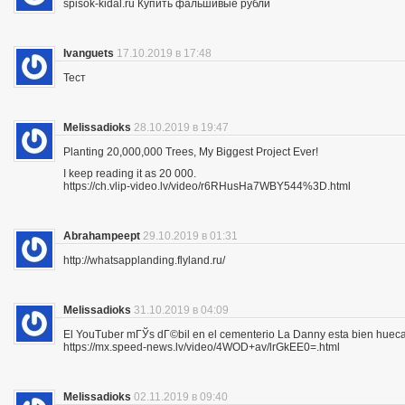
spisok-kidal.ru Купить фальшивые рубли
Ivanguets
17.10.2019 в 17:48
Тест
Melissadioks
28.10.2019 в 19:47
Planting 20,000,000 Trees, My Biggest Project Ever!
I keep reading it as 20 000.
https://ch.vlip-video.lv/video/r6RHusHa7WBY544%3D.html
Abrahampeept
29.10.2019 в 01:31
http://whatsapplanding.flyland.ru/
Melissadioks
31.10.2019 в 04:09
El YouTuber mГЎs dГ©bil en el cementerio La Danny esta bien hueca
https://mx.speed-news.lv/video/4WOD+av/lrGkEE0=.html
Melissadioks
02.11.2019 в 09:40