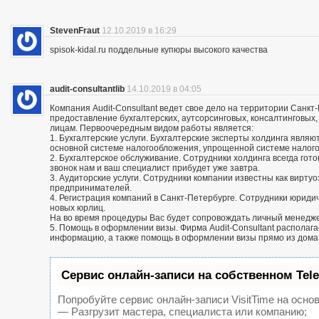
StevenFraut
12.10.2019 в 16:29
spisok-kidal.ru поддельные купюры высокого качества
audit-consultantlib
14.10.2019 в 04:05
Компания Audit-Consultant ведет свое дело на территории Санкт
предоставление бухгалтерских, аутсорсинговых, консалтинговых
лицам. Первоочередным видом работы является:
1. Бухгалтерские услуги. Бухгалтерские эксперты холдинга яв
основной системе налогообложения, упрощенной системе налог
2. Бухгалтерское обслуживание. Сотрудники холдинга всегда го
звонок нам и ваш специалист прибудет уже завтра.
3. Аудиторские услуги. Сотрудники компании известны как вирту
предпринимателей.
4. Регистрация компаний в Санкт-Петербурге. Сотрудники юриди
новых юрлиц.
На во время процедуры Вас будет сопровождать личный менедж
5. Помощь в оформлении визы. Фирма Audit-Consultant располаг
информацию, а также помощь в оформлении визы прямо из дома
Сервис онлайн-записи на собственном Tel
Попробуйте сервис онлайн-записи VisitTime на основ
— Разгрузит мастера, специалиста или компанию;