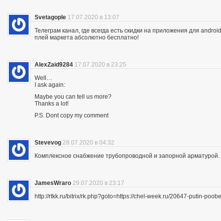
Svetagople
17.07.2020 в 13:07
Телеграм канал, где всегда есть скидки на приложения для android
плей маркета абсолютно бесплатно!
AlexZaid9284
17.07.2020 в 23:25
Well…
I ask again:
Maybe you can tell us more?
Thanks a lot!
P.S. Dont copy my comment
Stevevog
28.07.2020 в 04:32
Комплексное снабжение трубопроводной и запорной арматурой. 
JamesWraro
29.07.2020 в 23:17
http://rtkk.ru/bitrix/rk.php?goto=https://chel-week.ru/20647-putin-p