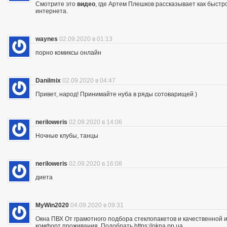
Смотрите это
видео
, где Артем Плешков рассказывает как быстр
интернета.
waynes
02.09.2020 в 01:13
порно комиксы онлайн
Danilmix
02.09.2020 в 04:47
Привет, народ! Принимайте нуба в ряды сотоварищей )
neriloweris
02.09.2020 в 14:06
Ночные клубы, танцы
neriloweris
02.09.2020 в 16:08
диета
MyWin2020
04.09.2020 в 09:31
Окна ПВХ От грамотного подбора стеклопакетов и качественной их
комфорт проживания. Подобрать https://okna.pp.ua