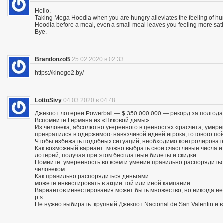
Hello.
Taking Mega Hoodia when you are hungry alleviates the feeling of h
Hoodia before a meal, even a small meal leaves you feeling more sat
Bye.
BrandonzoB
25.02.2020 в 02:33
https://kinogo2.by/
LottoSivy
04.03.2020 в 04:48
Джекпот лотереи Powerball — $ 350 000 000 — рекорд за полгода
Вспомните Германа из «Пиковой дамы»:
Из человека, абсолютно уверенного в ценностях «расчета, умере
превратился в одержимого навязчивой идеей игрока, готового по
Чтобы избежать подобных ситуаций, необходимо контролировать
Как возможный вариант: можно выбрать свои счастливые числа 
лотерей, получая при этом бесплатные билеты и скидки.
Помните: умеренность во всем и умение правильно распорядитьс
человеком.
Как правильно распорядиться деньгами:
можете инвестировать в акции той или иной кампании.
Вариантов инвестирования может быть множество, но никогда не
p.s.
Не нужно выбирать: крупный Джекпот Nacional de San Valentin и 