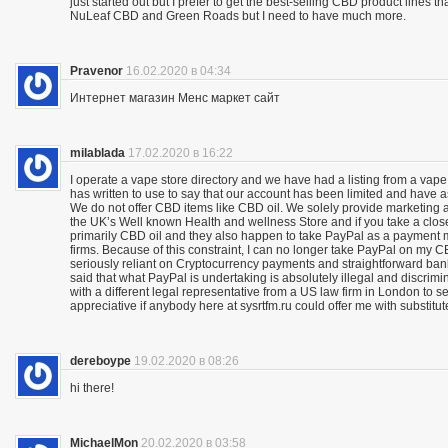
just started out but I prefer to get the best-selling CBD product lines 
NuLeaf CBD and Green Roads but I need to have much more.
Pravenor
16.02.2020 в 04:34
Интернет магазин Менс маркет сайт
milablada
17.02.2020 в 16:22
I operate a vape store directory and we have had a listing from a vape
has written to use to say that our account has been limited and have 
We do not offer CBD items like CBD oil. We solely provide marketing
the UK’s Well known Health and wellness Store and if you take a close
primarily CBD oil and they also happen to take PayPal as a payment m
firms. Because of this constraint, I can no longer take PayPal on my C
seriously reliant on Cryptocurrency payments and straightforward bank 
said that what PayPal is undertaking is absolutely illegal and discrimina
with a different legal representative from a US law firm in London to 
appreciative if anybody here at sysrtfm.ru could offer me with substit
dereboype
19.02.2020 в 08:26
hi there!
MichaelMon
20.02.2020 в 03:58