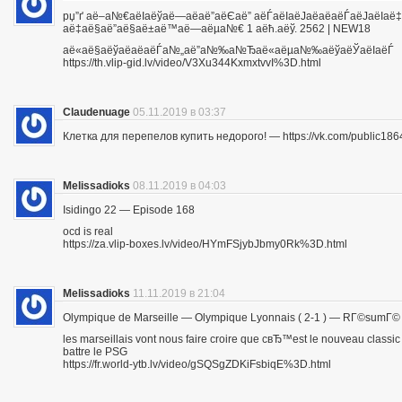
рџ”ґ аё–а№€аёІаёўаё—аё­аё”аёЄаё” аёЃаёІаёЈаё­аё­аёЃаёЈа
аё‡аё§аё”аё§аё±аё™аё—аёµа№€ 1 аёћ.аёў. 2562 | NEW18
аё«аё§аёўаё­аё­аёЃа№„аё”а№‰а№Ђаё«аёµа№‰аёўаёЎаёІаёЃ
https://th.vlip-gid.lv/video/V3Xu344KxmxtvvI%3D.html
Claudenuage
05.11.2019 в 03:37
Клетка для перепелов купить недорого! — https://vk.com/public18
Melissadioks
08.11.2019 в 04:03
Isidingo 22 — Episode 168
ocd is real
https://za.vlip-boxes.lv/video/HYmFSjybJbmy0Rk%3D.html
Melissadioks
11.11.2019 в 21:04
Olympique de Marseille — Olympique Lyonnais ( 2-1 ) — RГ©sumГ©
les marseillais vont nous faire croire que cвЂ™est le nouveau class
battre le PSG
https://fr.world-ytb.lv/video/gSQSgZDKiFsbiqE%3D.html