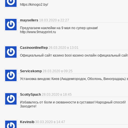
https://kinogo2.by/
maysellers
18.03.2020 в 22:27
Предлагаем наклейки на 9 мая по супер ценам!
http://www.9mayprint.ru
CasinoonlineRep
26.03.2020 в 13:01
Официальный сайт казино booi казино онлайн официальный сайт
Servicekomp
28.03.2020 в 09:25
Установка виндовс Киев (Академгородок, Оболонь, Виноградарь) 
ScottySpuch
28.03.2020 в 18:45
Избавьтесь от боли и скованности в суставах! Народный способ!
Заходите!
Kevinsib
30.03.2020 в 14:47