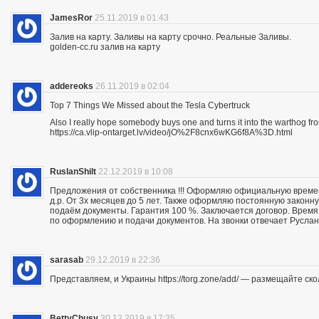
JamesRor
25.11.2019 в 01:43
Залив на карту. Заливы на карту срочно. Реальные Заливы.
golden-cc.ru залив на карту
addereoks
26.11.2019 в 02:04
Top 7 Things We Missed about the Tesla Cybertruck
Also I really hope somebody buys one and turns it into the warthog fro
https://ca.vlip-ontarget.lv/video/jO%2F8cnx6wKG6f8A%3D.html
RuslanShilt
22.12.2019 в 10:08
Предложения от собственника !!! Оформляю официальную времен
д.р. От 3х месяцев до 5 лет. Также оформляю постоянную законн
подаём документы. Гарантия 100 %. Заключается договор. Время 
по оформлению и подачи документов. На звонки отвечает Руслан.
sarasab
29.12.2019 в 22:36
Представляем, и Украины https://torg.zone/add/ — размещайте ск
BettyChusy
30.12.2019 в 17:35