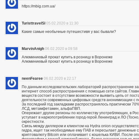
https://mbig.com.ua/
TuristtravelSl
05.02.2020 в 11:30
Какие самые необычные путешестивя у вас бывали?
MarvinAnigh
06.02.2020 в 09:58
Алюминиевый прокат купить в розницу в Воронеже
Алюминиевый прокат купить в розницу в Воронеже
neenFearee
06.02.2020 в 22:17
По данным исследовательских лабораторий распространение з
интернет способ распространения с помощью сети сайтов. Глав
веществ состоит в отсутствии возможности выявить цепь от пос
деятельности современных цифровых средств анонимизации с по
За последний год закладками распространялось практически 70% 
ЛСД, метамфетамин, альфаПВП.
Опережает другие регионы по колличеству употребляющих, в Росс
уступает в наркопотреблении город-герой Ленинград и ЛО (Тосно, 
окрестности.
Связь между диллером и клиентом на Hydra onion осуществляетс
гидра, ищет так необходимые ему ПАВ и пересылает денежные с
криптовалюту Bitcoin или оплачивает с кошелька КИВИ. После о
фотографии с точной отметкой места. Далее остается только дое