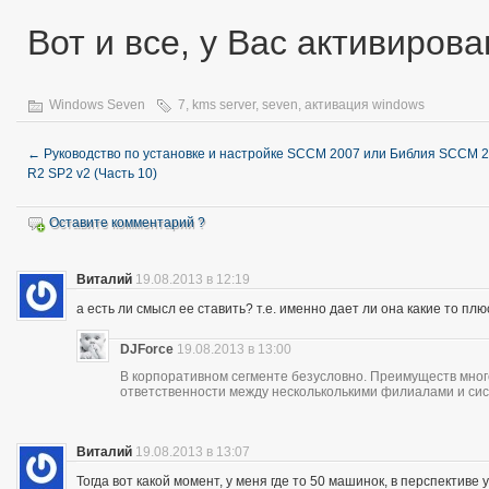
Вот и все, у Вас активиров
Windows Seven
7
,
kms server
,
seven
,
активация windows
←
Руководство по установке и настройке SCCM 2007 или Библия SCCM 
R2 SP2 v2 (Часть 10)
Оставите комментарий ?
Виталий
19.08.2013 в 12:19
а есть ли смысл ее ставить? т.е. именно дает ли она какие то пл
DJForce
19.08.2013 в 13:00
В корпоративном сегменте безусловно. Преимуществ много
ответственности между нескольколькими филиалами и си
Виталий
19.08.2013 в 13:07
Тогда вот какой момент, у меня где то 50 машинок, в перспектив