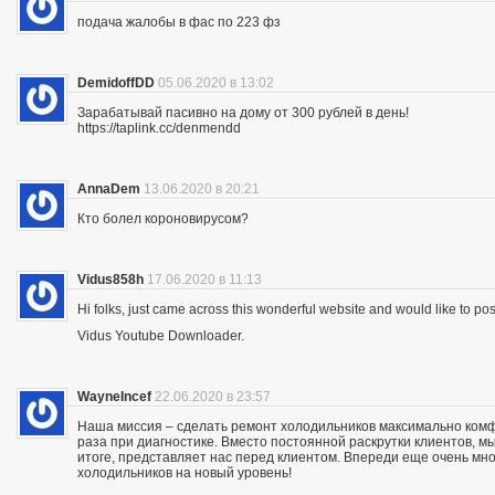
подача жалобы в фас по 223 фз
DemidoffDD
05.06.2020 в 13:02
Зарабатывай пасивно на дому от 300 рублей в день!
https://taplink.cc/denmendd
AnnaDem
13.06.2020 в 20:21
Кто болел короновирусом?
Vidus858h
17.06.2020 в 11:13
Hi folks, just came across this wonderful website and would like to p
Vidus Youtube Downloader.
WayneIncef
22.06.2020 в 23:57
Наша миссия – сделать ремонт холодильников максимально комфо
раза при диагностике. Вместо постоянной раскрутки клиентов, мы
итоге, представляет нас перед клиентом. Впереди еще очень мно
холодильников на новый уровень!