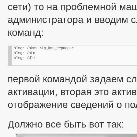
сети) то на проблемной м
администратора и вводим 
команд:
slmgr /skms <ip_kms_сервера>

slmgr /ato

slmgr /dli
первой командой задаем сл
активации, вторая это акти
отображение сведений о по
Должно все быть вот так: