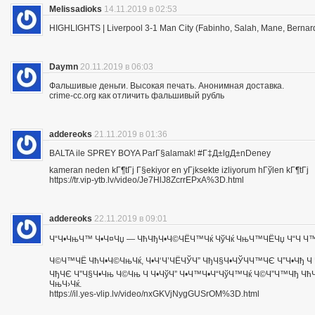
Melissadioks
14.11.2019 в 02:53
HIGHLIGHTS | Liverpool 3-1 Man City (Fabinho, Salah, Mane, Bernar
Daymn
20.11.2019 в 06:03
Фальшивые деньги. Высокая печать. Анонимная доставка.
crime-cc.org как отличить фальшивый рубль
addereoks
21.11.2019 в 01:36
BALTA ile SPREY BOYA ParГ§alamak! #Г‡Д±lgД±nDeney
kameran neden kГ¶tГј Г§ekiyor en yГјksekte izliyorum hГўlen kГ¶tГј
https://tr.vip-ytb.lv/video/Je7HlJ8ZcrrEPxA%3D.html
addereoks
22.11.2019 в 09:01
Ч“Ч•ЧњЧ™ Ч•Ч¤Чџ — ЧћЧђЧ•Ч©ЧЁЧ™Чќ ЧўЧќ ЧњЧ™ЧЁЧџ Ч“Ч Ч™Ч
Ч©Ч™ЧЁ ЧћЧ•Ч©ЧњЧќ, Ч•Ч‘Ч’ЧЁЧЎЧ” ЧђЧ§Ч•ЧЎЧЧ™ЧЄ Ч”Ч•Чђ Ч 
ЧђЧЄ Ч”Ч§Ч•Чњ Ч©Чњ Ч Ч•ЧўЧ” Ч•Ч™Ч•Ч“ЧўЧ™Чќ Ч©Ч”Ч™Чђ ЧћЧ
ЧњЧ›Чќ.
https://il.yes-vlip.lv/video/nxGKVjNygGUSrOM%3D.html