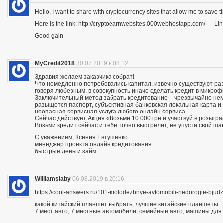
Hello, I want to share with cryptocurrency sites that allow me to save ti
Here is the link: http://cryptoearnwebsites.000webhostapp.com/ — Lin
Good gain
MyCredit2018
30.07.2019 в 08:12
Здравия желаем заказчика собрат!
Что немедленно потребовались капитал, извечно существуют разн
говоря любезным, в совокупность иначе сделать кредит в микро
Заключительный метод забрать кредитование – чрезвычайно нему
разыщется паспорт, субъективная банковская локальная карта и
неопасная сервисная услуга любого онлайн сервиса.
Сейчас действует Акция «Возьми 10 000 грн и участвуй в розыгра
Возьми кредит сейчас и тебе точно выстрелит, не упусти свой ша
С уважением, Ксения Евтушенко
менеджер проекта онлайн кредитования
быстрые деньги займ
Williamslaby
06.08.2019 в 20:16
https://cool-answers.ru/101-molodezhnye-avtomobili-nedorogie-bju
какой китайский планшет выбрать, лучшие китайские планшеты
7 мест авто, 7 местные автомобили, семейные авто, машины для