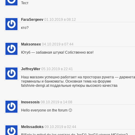
Тест
FaraSergeev
01.10.2019 в 08:12
кто?
Maksonsex
04.10.2019 в 07:44
Ютуб — забавная штука! Собственно все!
JeffreyWer
05.10.2019 в 22:41
Наш магазин успешно работает на просторах рунета — даркнета 
терминалы и банкоматы. Основная тема на форуме
falshivie-dengi.at поддельные купюры высокого качества
Inosesosis
08.10.2019 в 14:08
Hello everyone on the forum 🙂
Melissadioks
09.10.2019 в 02:44