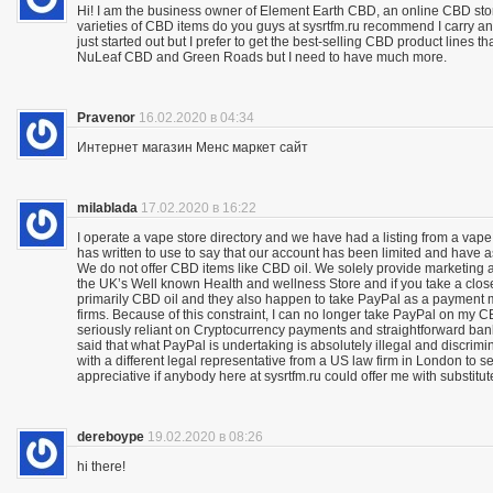
Hi! I am the business owner of Element Earth CBD, an online CBD store
varieties of CBD items do you guys at sysrtfm.ru recommend I carry an
just started out but I prefer to get the best-selling CBD product lines 
NuLeaf CBD and Green Roads but I need to have much more.
Pravenor
16.02.2020 в 04:34
Интернет магазин Менс маркет сайт
milablada
17.02.2020 в 16:22
I operate a vape store directory and we have had a listing from a vape
has written to use to say that our account has been limited and have 
We do not offer CBD items like CBD oil. We solely provide marketing
the UK’s Well known Health and wellness Store and if you take a close
primarily CBD oil and they also happen to take PayPal as a payment m
firms. Because of this constraint, I can no longer take PayPal on my C
seriously reliant on Cryptocurrency payments and straightforward bank 
said that what PayPal is undertaking is absolutely illegal and discrimina
with a different legal representative from a US law firm in London to 
appreciative if anybody here at sysrtfm.ru could offer me with substit
dereboype
19.02.2020 в 08:26
hi there!