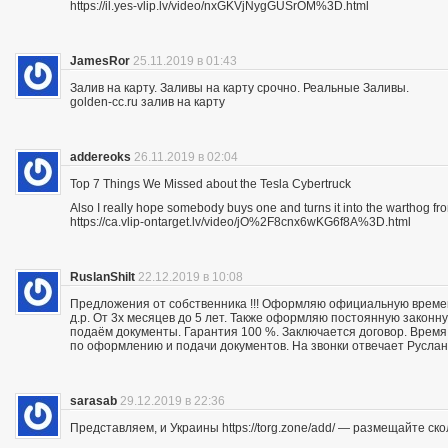
https://il.yes-vlip.lv/video/nxGKVjNygGUSrOM%3D.html
JamesRor
25.11.2019 в 01:43
Залив на карту. Заливы на карту срочно. Реальные Заливы.
golden-cc.ru залив на карту
addereoks
26.11.2019 в 02:04
Top 7 Things We Missed about the Tesla Cybertruck
Also I really hope somebody buys one and turns it into the warthog fro
https://ca.vlip-ontarget.lv/video/jO%2F8cnx6wKG6f8A%3D.html
RuslanShilt
22.12.2019 в 10:08
Предложения от собственника !!! Оформляю официальную времен
д.р. От 3х месяцев до 5 лет. Также оформляю постоянную законн
подаём документы. Гарантия 100 %. Заключается договор. Время 
по оформлению и подачи документов. На звонки отвечает Руслан.
sarasab
29.12.2019 в 22:36
Представляем, и Украины https://torg.zone/add/ — размещайте ск