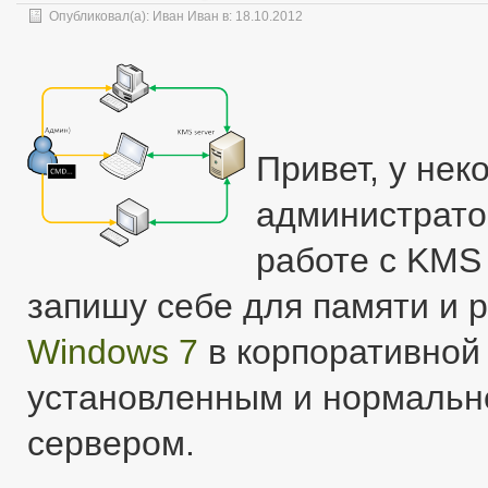
Опубликовал(а):
Иван Иван
в: 18.10.2012
Привет, у не
администрато
работе с KMS
запишу себе для памяти и р
Windows 7
в корпоративной 
установленным и нормаль
сервером.