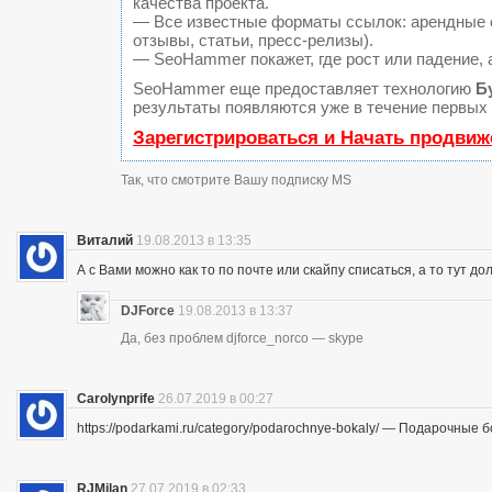
качества проекта.
— Все известные форматы ссылок: арендные с
отзывы, статьи, пресс-релизы).
— SeoHammer покажет, где рост или падение, 
SeoHammer еще предоставляет технологию
Б
результаты появляются уже в течение первых 
Зарегистрироваться и Начать продвиж
Так, что смотрите Вашу подписку MS
Виталий
19.08.2013 в 13:35
А с Вами можно как то по почте или скайпу списаться, а то тут до
DJForce
19.08.2013 в 13:37
Да, без проблем djforce_norco — skype
Carolynprife
26.07.2019 в 00:27
https://podarkami.ru/category/podarochnye-bokaly/ — Подарочные 
RJMilan
27.07.2019 в 02:33