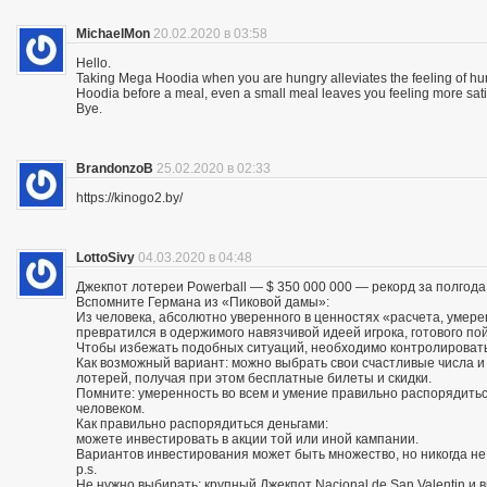
MichaelMon
20.02.2020 в 03:58
Hello.
Taking Mega Hoodia when you are hungry alleviates the feeling of h
Hoodia before a meal, even a small meal leaves you feeling more sat
Bye.
BrandonzoB
25.02.2020 в 02:33
https://kinogo2.by/
LottoSivy
04.03.2020 в 04:48
Джекпот лотереи Powerball — $ 350 000 000 — рекорд за полгода
Вспомните Германа из «Пиковой дамы»:
Из человека, абсолютно уверенного в ценностях «расчета, умере
превратился в одержимого навязчивой идеей игрока, готового по
Чтобы избежать подобных ситуаций, необходимо контролировать
Как возможный вариант: можно выбрать свои счастливые числа 
лотерей, получая при этом бесплатные билеты и скидки.
Помните: умеренность во всем и умение правильно распорядитьс
человеком.
Как правильно распорядиться деньгами:
можете инвестировать в акции той или иной кампании.
Вариантов инвестирования может быть множество, но никогда не
p.s.
Не нужно выбирать: крупный Джекпот Nacional de San Valentin и 