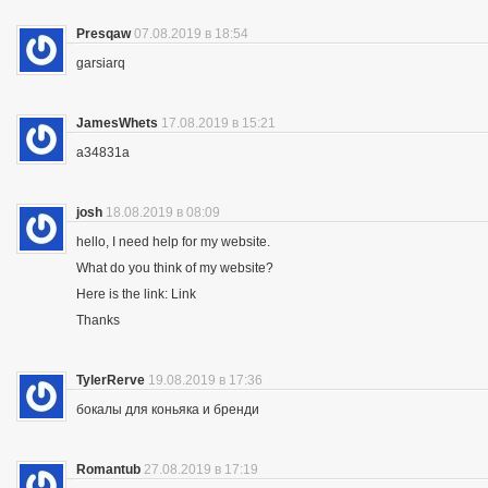
Presqaw
07.08.2019 в 18:54
garsiarq
JamesWhets
17.08.2019 в 15:21
a34831a
josh
18.08.2019 в 08:09
hello, I need help for my website.
What do you think of my website?
Here is the link: Link
Thanks
TylerRerve
19.08.2019 в 17:36
бокалы для коньяка и бренди
Romantub
27.08.2019 в 17:19