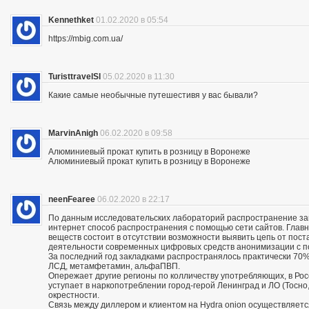
Kennethket
01.02.2020 в 05:54
https://mbig.com.ua/
TuristtravelSl
05.02.2020 в 11:30
Какие самые необычные путешестивя у вас бывали?
MarvinAnigh
06.02.2020 в 09:58
Алюминиевый прокат купить в розницу в Воронеже
Алюминиевый прокат купить в розницу в Воронеже
neenFearee
06.02.2020 в 22:17
По данным исследовательских лабораторий распространение з
интернет способ распространения с помощью сети сайтов. Глав
веществ состоит в отсутствии возможности выявить цепь от пос
деятельности современных цифровых средств анонимизации с по
За последний год закладками распространялось практически 70% 
ЛСД, метамфетамин, альфаПВП.
Опережает другие регионы по колличеству употребляющих, в Росс
уступает в наркопотреблении город-герой Ленинград и ЛО (Тосно, 
окрестности.
Связь между диллером и клиентом на Hydra onion осуществляетс