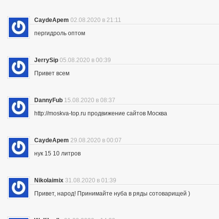
CaydeApem
02.08.2020 в 21:11
пергидроль оптом
JerrySip
05.08.2020 в 00:39
Привет всем
DannyFub
15.08.2020 в 08:37
http://moskva-top.ru продвижение сайтов Москва
CaydeApem
29.08.2020 в 00:07
нук 15 10 литров
Nikolaimix
31.08.2020 в 01:39
Привет, народ! Принимайте нуба в ряды сотоварищей )