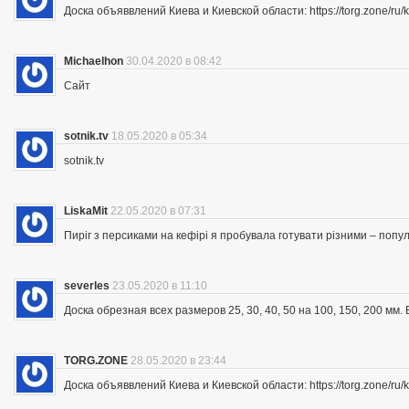
Доска объяввлений Киева и Киевской области: https://torg.zone/ru/k
Michaelhon
30.04.2020 в 08:42
Сайт
sotnik.tv
18.05.2020 в 05:34
sotnik.tv
LiskaMit
22.05.2020 в 07:31
Пиріг з персиками на кефірі я пробувала готувати різними – попу
severles
23.05.2020 в 11:10
Доска обрезная всех размеров 25, 30, 40, 50 на 100, 150, 200 мм
TORG.ZONE
28.05.2020 в 23:44
Доска объяввлений Киева и Киевской области: https://torg.zone/ru/k