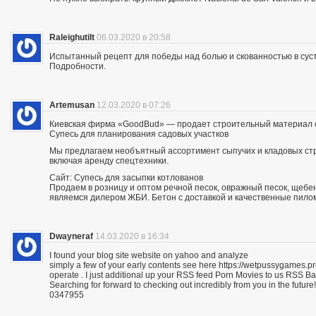
Raleighutilt
06.03.2020 в 20:58
Испытанный рецепт для победы над болью и скованностью в суст
Подробности.
Artemusan
12.03.2020 в 07:26
Киевская фирма «GoodBud» — продает строительный материал с
Супесь для планирования садовых участков
Мы предлагаем необъятный ассортимент сыпучих и кладовых стро
включая аренду спецтехники.
Сайт: Супесь для засыпки котлованов
Продаем в розницу и оптом речной песок, овражный песок, щебе
являемся дилером ЖБИ. Бетон с доставкой и качественные пило
Dwayneraf
14.03.2020 в 16:34
I found your blog site website on yahoo and analyze
simply a few of your early contents see here https://wetpussygames.pr
operate . I just additional up your RSS feed Porn Movies to us RSS 
Searching for forward to checking out incredibly from you in the future!
0347955