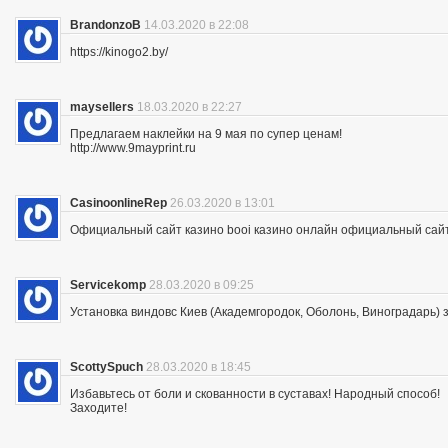
BrandonzoB
14.03.2020 в 22:08
https://kinogo2.by/
maysellers
18.03.2020 в 22:27
Предлагаем наклейки на 9 мая по супер ценам!
http://www.9mayprint.ru
CasinoonlineRep
26.03.2020 в 13:01
Официальный сайт казино booi казино онлайн официальный сайт
Servicekomp
28.03.2020 в 09:25
Установка виндовс Киев (Академгородок, Оболонь, Виноградарь) 
ScottySpuch
28.03.2020 в 18:45
Избавьтесь от боли и скованности в суставах! Народный способ!
Заходите!