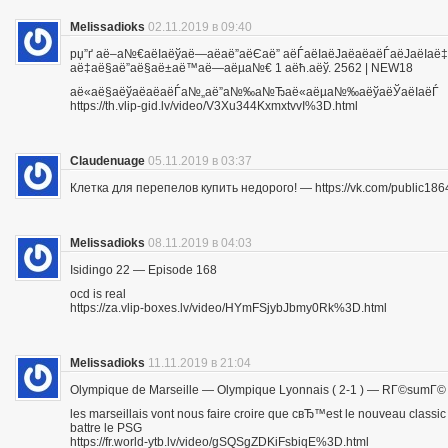
Melissadioks
02.11.2019 в 09:40
рџ”ґ аё–а№€аёІаёўаё—аё­аё”аёЄаё” аёЃаёІаёЈаё­аё­аёЃаёЈа
аё‡аё§аё”аё§аё±аё™аё—аёµа№€ 1 аёћ.аёў. 2562 | NEW18
аё«аё§аёўаё­аё­аёЃа№„аё”а№‰а№Ђаё«аёµа№‰аёўаёЎаёІаёЃ
https://th.vlip-gid.lv/video/V3Xu344KxmxtvvI%3D.html
Claudenuage
05.11.2019 в 03:37
Клетка для перепелов купить недорого! — https://vk.com/public18
Melissadioks
08.11.2019 в 04:03
Isidingo 22 — Episode 168
ocd is real
https://za.vlip-boxes.lv/video/HYmFSjybJbmy0Rk%3D.html
Melissadioks
11.11.2019 в 21:04
Olympique de Marseille — Olympique Lyonnais ( 2-1 ) — RГ©sumГ©
les marseillais vont nous faire croire que cвЂ™est le nouveau class
battre le PSG
https://fr.world-ytb.lv/video/gSQSgZDKiFsbiqE%3D.html