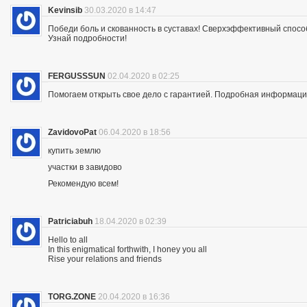
Kevinsib
30.03.2020 в 14:47
Победи боль и скованность в суставах! Сверхэффективный спосо
Узнай подробности!
FERGUSSSUN
02.04.2020 в 02:25
Помогаем открыть свое дело с гарантией. Подробная информация —
ZavidovoPat
06.04.2020 в 18:56
купить землю
участки в завидово
Рекомендую всем!
Patriciabuh
18.04.2020 в 02:39
Hello to all
In this enigmatical forthwith, I honey you all
Rise your relations and friends
TORG.ZONE
20.04.2020 в 16:36