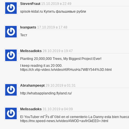
StevenFraut
15.10.2019 в 22:49
spisok-kidal.ru Купить фальшивые рубли
Ivanguets
17.10.2019 в 17:48
Тест
Melissadioks
28.10.2019 в 19:47
Planting 20,000,000 Trees, My Biggest Project Ever!
I keep reading it as 20 000.
https://ch.vlip-video.lv/video/r6RHusHa7WBY544%3D.html
Abrahampeept
29.10.2019 в 01:31
http://whatsapplanding.flyland.ru/
Melissadioks
31.10.2019 в 04:09
El YouTuber mГЎs dГ©bil en el cementerio La Danny esta bien hueca
https://mx.speed-news.lv/video/4WOD+av/lrGkEE0=.html