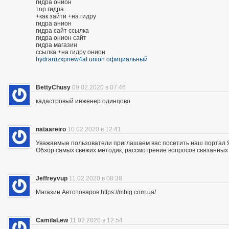
гидра онион
тор гидра
+как зайти +на гидру
гидра анион
гидра сайт ссылка
гидра онион сайт
гидра магазин
ссылка +на гидру онион
hydraruzxpnew4af union официальный
BettyChusy
09.02.2020 в 07:46
кадастровый инженер одинцово
nataareiro
10.02.2020 в 12:41
Уважаемые пользователи приглашаем вас посетить наш портал 
Обзор самых свежих методик, рассмотрение вопросов связанных 
Jeffreyvup
11.02.2020 в 08:38
Магазин Автотоваров https://mbig.com.ua/
CamilaLew
11.02.2020 в 12:54