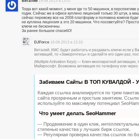
Виталий
19.08.2013 в 13:07
Тогда вот какой момент, у меня где то 50 машинок, в перспектив
годик. Сейчас же в офисе куплено лицензий только 30 штук, а ма
сейчас перевожу все на 2008 платформу и половина компов будет
не куплена лицензия а это 20 машинок. Что посоветуйте? Просто
ключи не бесконечны.
За ранее большое спасибО!
DJForce
19.08.2013 в 13:33
Виталий, КМС будет работать и раздавать ключи если у В
активаций, то «Заморочтесь» и сделайте его один раз, пос
(Multiple Activation Keys) — Ключ многократной активаци
Майкрософт. Возможна активация по телефону или через 
Забиваем Сайты В ТОП КУВАЛДОЙ - 
Каждая ссылка анализируется по трем пакета
сайта прозрачным и простым занятием. Ссылки
используйте по максимуму потенциал SeoHam
Что умеет делать SeoHammer
— Продвижение в один клик, интеллектуальны
степенью качества у лучших бирж ссылок.
— Регулярная проверка качества ссылок по б