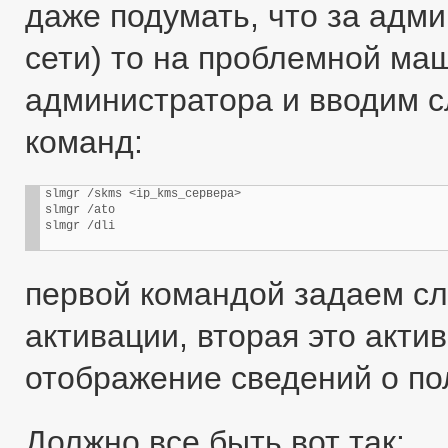
даже подумать, что за адми
сети) то на проблемной м
администратора и вводим 
команд:
slmgr /skms <ip_kms_сервера>

slmgr /ato

slmgr /dli
первой командой задаем сл
активации, вторая это акти
отображение сведений о по
Должно все быть вот так: