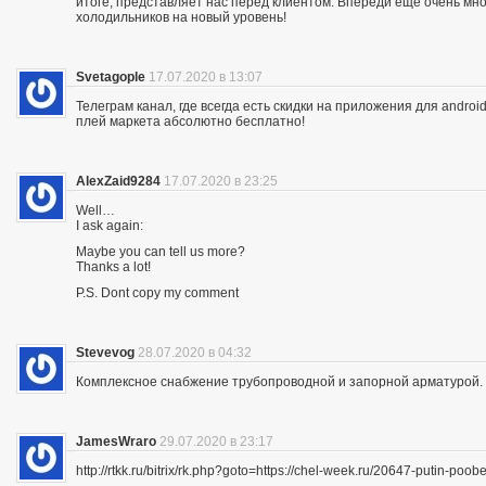
итоге, представляет нас перед клиентом. Впереди еще очень мно
холодильников на новый уровень!
Svetagople
17.07.2020 в 13:07
Телеграм канал, где всегда есть скидки на приложения для android
плей маркета абсолютно бесплатно!
AlexZaid9284
17.07.2020 в 23:25
Well…
I ask again:
Maybe you can tell us more?
Thanks a lot!
P.S. Dont copy my comment
Stevevog
28.07.2020 в 04:32
Комплексное снабжение трубопроводной и запорной арматурой. 
JamesWraro
29.07.2020 в 23:17
http://rtkk.ru/bitrix/rk.php?goto=https://chel-week.ru/20647-putin-p