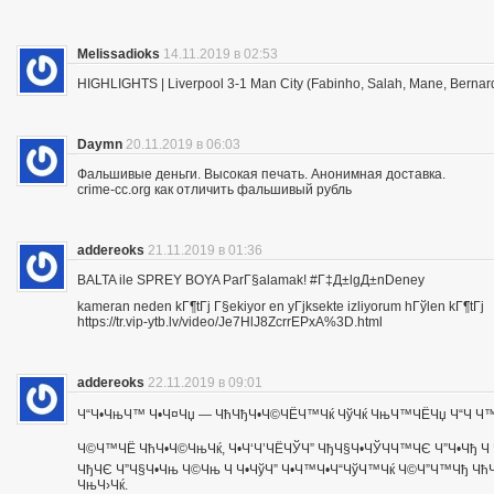
Melissadioks
14.11.2019 в 02:53
HIGHLIGHTS | Liverpool 3-1 Man City (Fabinho, Salah, Mane, Bernar
Daymn
20.11.2019 в 06:03
Фальшивые деньги. Высокая печать. Анонимная доставка.
crime-cc.org как отличить фальшивый рубль
addereoks
21.11.2019 в 01:36
BALTA ile SPREY BOYA ParГ§alamak! #Г‡Д±lgД±nDeney
kameran neden kГ¶tГј Г§ekiyor en yГјksekte izliyorum hГўlen kГ¶tГј
https://tr.vip-ytb.lv/video/Je7HlJ8ZcrrEPxA%3D.html
addereoks
22.11.2019 в 09:01
Ч“Ч•ЧњЧ™ Ч•Ч¤Чџ — ЧћЧђЧ•Ч©ЧЁЧ™Чќ ЧўЧќ ЧњЧ™ЧЁЧџ Ч“Ч Ч™Ч
Ч©Ч™ЧЁ ЧћЧ•Ч©ЧњЧќ, Ч•Ч‘Ч’ЧЁЧЎЧ” ЧђЧ§Ч•ЧЎЧЧ™ЧЄ Ч”Ч•Чђ Ч 
ЧђЧЄ Ч”Ч§Ч•Чњ Ч©Чњ Ч Ч•ЧўЧ” Ч•Ч™Ч•Ч“ЧўЧ™Чќ Ч©Ч”Ч™Чђ ЧћЧ
ЧњЧ›Чќ.