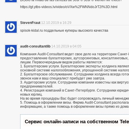
ВїSolo la mitad de las cenizas de JosГ© JosГ© vienen MГ©xico?
https://gt.ytbs-videos.lv/video/oVXw%2FWNNdoJrT2I%3D.html
StevenFraut
12.10.2019 в 16:29
spisok-kidal.ru поддельные купюры высокого качества
audit-consultantlib
14.10.2019 в 04:05
Компания Audit-Consultant ведет свое дело на территории Санкт
предоставление бухгалтерских, аутсорсинговых, консалтинговых
лицам. Первоочередным видом работы является:
1. Бухгалтерские услуги. Бухгалтерские эксперты холдинга яв
основной системе налогообложения, упрощенной системе налог
2. Бухгалтерское обслуживание. Сотрудники холдинга всегда го
звонок нам и ваш специалист прибудет уже завтра.
3. Аудиторские услуги. Сотрудники компании известны как вирту
предпринимателей.
4. Регистрация компаний в Санкт-Петербурге. Сотрудники юриди
новых юрлиц.
На во время процедуры Вас будет сопровождать личный менедж
5. Помощь в оформлении визы. Фирма Audit-Consultant располаг
информацию, а также помощь в оформлении визы прямо из дома
Сервис онлайн-записи на собственном Tel