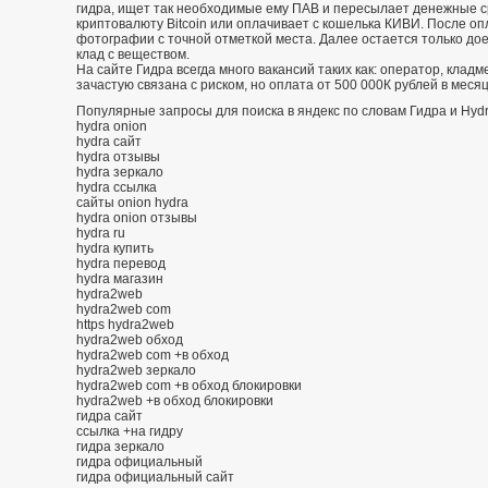
гидра, ищет так необходимые ему ПАВ и пересылает денежные с
криптовалюту Bitcoin или оплачивает с кошелька КИВИ. После о
фотографии с точной отметкой места. Далее остается только дое
клад с веществом.
На сайте Гидра всегда много вакансий таких как: оператор, кладм
зачастую связана с риском, но оплата от 500 000К рублей в меся
Популярные запросы для поиска в яндекс по словам Гидра и Hydr
hydra onion
hydra сайт
hydra отзывы
hydra зеркало
hydra ссылка
сайты onion hydra
hydra onion отзывы
hydra ru
hydra купить
hydra перевод
hydra магазин
hydra2web
hydra2web com
https hydra2web
hydra2web обход
hydra2web com +в обход
hydra2web зеркало
hydra2web com +в обход блокировки
hydra2web +в обход блокировки
гидра сайт
ссылка +на гидру
гидра зеркало
гидра официальный
гидра официальный сайт