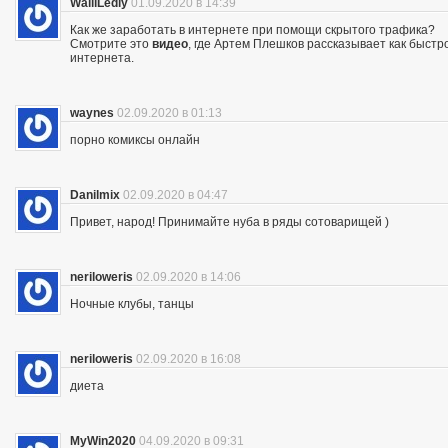
WalliLedly
01.09.2020 в 14:39
Как же заработать в интернете при помощи скрытого трафика?
Смотрите это
видео
, где Артем Плешков рассказывает как быстр
интернета.
waynes
02.09.2020 в 01:13
порно комиксы онлайн
Danilmix
02.09.2020 в 04:47
Привет, народ! Принимайте нуба в ряды сотоварищей )
neriloweris
02.09.2020 в 14:06
Ночные клубы, танцы
neriloweris
02.09.2020 в 16:08
диета
MyWin2020
04.09.2020 в 09:31