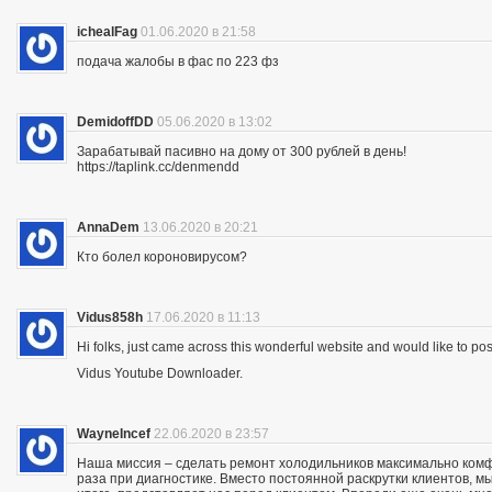
ichealFag
01.06.2020 в 21:58
подача жалобы в фас по 223 фз
DemidoffDD
05.06.2020 в 13:02
Зарабатывай пасивно на дому от 300 рублей в день!
https://taplink.cc/denmendd
AnnaDem
13.06.2020 в 20:21
Кто болел короновирусом?
Vidus858h
17.06.2020 в 11:13
Hi folks, just came across this wonderful website and would like to p
Vidus Youtube Downloader.
WayneIncef
22.06.2020 в 23:57
Наша миссия – сделать ремонт холодильников максимально комфо
раза при диагностике. Вместо постоянной раскрутки клиентов, мы