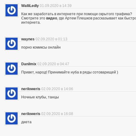
WalliLedly
01.09.2020 в 14:39
Как же заработать в интернете при помощи скрытого трафика?
Смотрите это
видео
, где Артем Плешков рассказывает как быстр
интернета.
waynes
02.09.2020 в 01:13
порно комиксы онлайн
Danilmix
02.09.2020 в 04:47
Привет, народ! Принимайте нуба в ряды сотоварищей )
neriloweris
02.09.2020 в 14:06
Ночные клубы, танцы
neriloweris
02.09.2020 в 16:08
диета