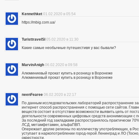
Kennethket
01.02.2020 в 05:54
https://mbig.com.ua/
TuristtravelSl
05.02.2020 в 11:30
Какие самые необычные путешестивя у вас бывали?
MarvinAnigh
06.02.2020 в 09:58
Алюминиевый прокат купить в розницу в Воронеже
Алюминиевый прокат купить в розницу в Воронеже
neenFearee
06.02.2020 в 22:17
По данным исследовательских лабораторий распространение з
интернет способ распространения с помощью сети сайтов. Глав
веществ состоит в отсутствии возможности выявить цепь от пос
деятельности современных цифровых средств анонимизации с по
За последний год закладками распространялось практически 70% 
ЛСД, метамфетамин, альфаПВП.
Опережает другие регионы по колличеству употребляющих, в Росс
уступает в наркопотреблении город-герой Ленинград и ЛО (Тосно, 
окрестности.