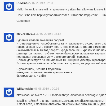
RJMilan
27.07.2019 в 02:33
Hello, I want to share with cryptocurrency sites that allow me to save ti
Here is the link: http://cryptoearnwebsites.000webhostapp.com/ — Lin
Good gain
MyCredit2018
30.07.2019 в 08:12
Здравия желаем заказчика собрат!
Что немедленно потребовались капитал, извечно существуют разн
говоря любезным, в совокупность иначе сделать кредит в микро
Заключительный метод забрать кредитование – чрезвычайно нему
разыщется паспорт, субъективная банковская локальная карта и
неопасная сервисная услуга любого онлайн сервиса.
Сейчас действует Акция «Возьми 10 000 грн и участвуй в розыгра
Возьми кредит сейчас и тебе точно выстрелит, не упусти свой ша
С уважением, Ксения Евтушенко
менеджер проекта онлайн кредитования
быстрые деньги займ
Williamslaby
06.08.2019 в 20:16
https://cool-answers.ru/101-molodezhnye-avtomobili-nedorogie-bju
какой китайский планшет выбрать, лучшие китайские планшеты
7 мест авто, 7 местные автомобили, семейные авто, машины для