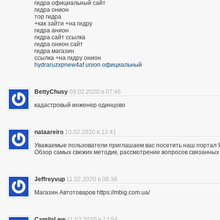
гидра официальный сайт
гидра онион
тор гидра
+как зайти +на гидру
гидра анион
гидра сайт ссылка
гидра онион сайт
гидра магазин
ссылка +на гидру онион
hydraruzxpnew4af union официальный
BettyChusy
09.02.2020 в 07:46
кадастровый инженер одинцово
nataareiro
10.02.2020 в 12:41
Уважаемые пользователи приглашаем вас посетить наш портал 
Обзор самых свежих методик, рассмотрение вопросов связанных 
Jeffreyvup
11.02.2020 в 08:38
Магазин Автотоваров https://mbig.com.ua/
CamilaLew
11.02.2020 в 12:54