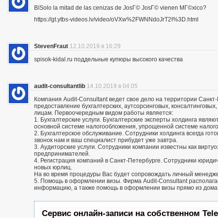
ВїSolo la mitad de las cenizas de JosГ© JosГ© vienen MГ©xico?
https://gt.ytbs-videos.lv/video/oVXw%2FWNNdoJrT2I%3D.html
StevenFraut
12.10.2019 в 16:29
spisok-kidal.ru поддельные купюры высокого качества
audit-consultantlib
14.10.2019 в 04:05
Компания Audit-Consultant ведет свое дело на территории Санкт
предоставление бухгалтерских, аутсорсинговых, консалтинговых
лицам. Первоочередным видом работы является:
1. Бухгалтерские услуги. Бухгалтерские эксперты холдинга яв
основной системе налогообложения, упрощенной системе налог
2. Бухгалтерское обслуживание. Сотрудники холдинга всегда го
звонок нам и ваш специалист прибудет уже завтра.
3. Аудиторские услуги. Сотрудники компании известны как вирту
предпринимателей.
4. Регистрация компаний в Санкт-Петербурге. Сотрудники юриди
новых юрлиц.
На во время процедуры Вас будет сопровождать личный менедж
5. Помощь в оформлении визы. Фирма Audit-Consultant располаг
информацию, а также помощь в оформлении визы прямо из дома
Сервис онлайн-записи на собственном Tel