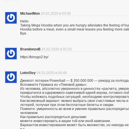
MichaelMon
20.02.2020 в 03:58
Hello.
Taking Mega Hoodia when you are hungry alleviates the feeling of h
Hoodia before a meal, even a small meal leaves you feeling more sat
Bye.
BrandonzoB
25.02.2020 в 02:33
https://kinogo2.by/
LottoSivy
04.03.2020 в 04:48
Джекпот лотереи Powerball — $ 350 000 000 — рекорд за полгода
Вспомните Германа из «Пиковой дамы»:
Из человека, абсолютно уверенного в ценностях «расчета, умере
превратился в одержимого навязчивой идеей игрока, готового по
Чтобы избежать подобных ситуаций, необходимо контролировать
Как возможный вариант: можно выбрать свои счастливые числа 
лотерей, получая при этом бесплатные билеты и скидки.
Помните: умеренность во всем и умение правильно распорядитьс
человеком.
Как правильно распорядиться деньгами:
можете инвестировать в акции той или иной кампании.
Вариантов инвестирования может быть множество, но никогда не