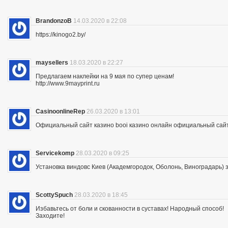
BrandonzoB
14.03.2020 в 22:08
https://kinogo2.by/
maysellers
18.03.2020 в 22:27
Предлагаем наклейки на 9 мая по супер ценам!
http://www.9mayprint.ru
CasinoonlineRep
26.03.2020 в 13:01
Официальный сайт казино booi казино онлайн официальный сайт
Servicekomp
28.03.2020 в 09:25
Установка виндовс Киев (Академгородок, Оболонь, Виноградарь) 
ScottySpuch
28.03.2020 в 18:45
Избавьтесь от боли и скованности в суставах! Народный способ!
Заходите!