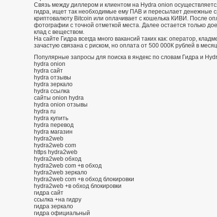
Связь между диллером и клиентом на Hydra onion осуществляетс
гидра, ищет так необходимые ему ПАВ и пересылает денежные с
криптовалюту Bitcoin или оплачивает с кошелька КИВИ. После о
фотографии с точной отметкой места. Далее остается только дое
клад с веществом.
На сайте Гидра всегда много вакансий таких как: оператор, кладм
зачастую связана с риском, но оплата от 500 000К рублей в меся
Популярные запросы для поиска в яндекс по словам Гидра и Hydr
hydra onion
hydra сайт
hydra отзывы
hydra зеркало
hydra ссылка
сайты onion hydra
hydra onion отзывы
hydra ru
hydra купить
hydra перевод
hydra магазин
hydra2web
hydra2web com
https hydra2web
hydra2web обход
hydra2web com +в обход
hydra2web зеркало
hydra2web com +в обход блокировки
hydra2web +в обход блокировки
гидра сайт
ссылка +на гидру
гидра зеркало
гидра официальный