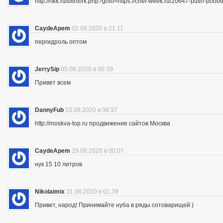
http://rtkk.ru/bitrix/rk.php?goto=https://chel-week.ru/20647-putin-p
CaydeApem
02.08.2020 в 21:11
пергидроль оптом
JerrySip
05.08.2020 в 00:39
Привет всем
DannyFub
15.08.2020 в 08:37
http://moskva-top.ru продвижение сайтов Москва
CaydeApem
29.08.2020 в 00:07
нук 15 10 литров
Nikolaimix
31.08.2020 в 01:39
Привет, народ! Принимайте нуба в ряды сотоварищей )