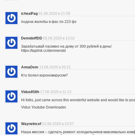
ichealFag
01.06.2020 в 21:58
подача жалобы в фас по 223 фз
DemidoffDD
05.06.2020 в 13:02
Зарабатывай пасивно на дому от 300 рублей в день!
https://taplink.cc/denmendd
AnnaDem
13.06.2020 в 20:21
Кто болел короновирусом?
Vidus858h
17.06.2020 в 11:13
Hi folks, just came across this wonderful website and would like to p
Vidus Youtube Downloader.
WayneIncef
22.06.2020 в 23:57
Наша миссия – сделать ремонт холодильников максимально комфо