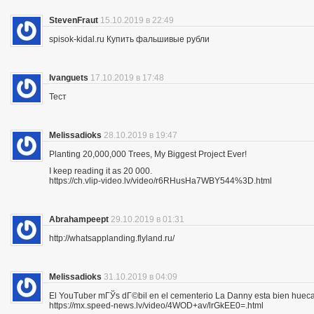
StevenFraut
15.10.2019 в 22:49
spisok-kidal.ru Купить фальшивые рубли
Ivanguets
17.10.2019 в 17:48
Тест
Melissadioks
28.10.2019 в 19:47
Planting 20,000,000 Trees, My Biggest Project Ever!
I keep reading it as 20 000.
https://ch.vlip-video.lv/video/r6RHusHa7WBY544%3D.html
Abrahampeept
29.10.2019 в 01:31
http://whatsapplanding.flyland.ru/
Melissadioks
31.10.2019 в 04:09
El YouTuber mГЎs dГ©bil en el cementerio La Danny esta bien hueca
https://mx.speed-news.lv/video/4WOD+av/lrGkEE0=.html