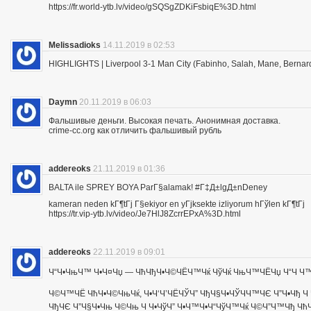
https://fr.world-ytb.lv/video/gSQSgZDKiFsbiqE%3D.html
Melissadioks
14.11.2019 в 02:53
HIGHLIGHTS | Liverpool 3-1 Man City (Fabinho, Salah, Mane, Bernar
Daymn
20.11.2019 в 06:03
Фальшивые деньги. Высокая печать. Анонимная доставка.
crime-cc.org как отличить фальшивый рубль
addereoks
21.11.2019 в 01:36
BALTA ile SPREY BOYA ParГ§alamak! #Г‡Д±lgД±nDeney
kameran neden kГ¶tГј Г§ekiyor en yГјksekte izliyorum hГўlen kГ¶tГј
https://tr.vip-ytb.lv/video/Je7HlJ8ZcrrEPxA%3D.html
addereoks
22.11.2019 в 09:01
Ч“Ч•ЧњЧ™ Ч•Ч¤Чџ — ЧћЧђЧ•Ч©ЧЁЧ™Чќ ЧўЧќ ЧњЧ™ЧЁЧџ Ч“Ч Ч™Ч
Ч©Ч™ЧЁ ЧћЧ•Ч©ЧњЧќ, Ч•Ч‘Ч’ЧЁЧЎЧ” ЧђЧ§Ч•ЧЎЧЧ™ЧЄ Ч”Ч•Чђ Ч 
ЧђЧЄ Ч”Ч§Ч•Чњ Ч©Чњ Ч Ч•ЧўЧ” Ч•Ч™Ч•Ч“ЧўЧ™Чќ Ч©Ч”Ч™Чђ ЧћЧ