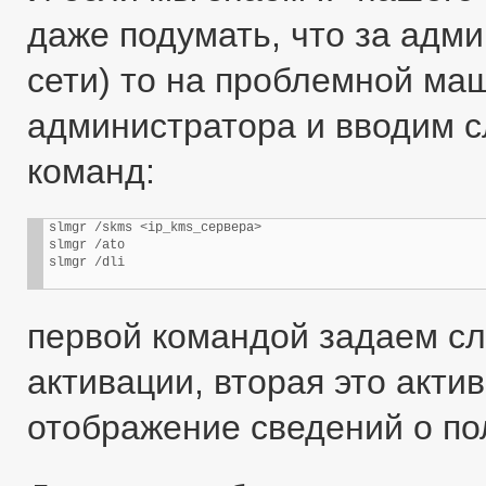
даже подумать, что за адми
сети) то на проблемной м
администратора и вводим 
команд:
slmgr /skms <ip_kms_сервера>

slmgr /ato

slmgr /dli
первой командой задаем сл
активации, вторая это акти
отображение сведений о по