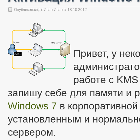
Опубликовал(а):
Иван Иван
в: 18.10.2012
Привет, у не
администрато
работе с KMS
запишу себе для памяти и р
Windows 7
в корпоративной 
установленным и нормаль
сервером.