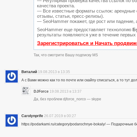
— Регулярная проверка качества ссылок по б
качества проекта.
— Все известные форматы ссылок: арендные с
отзывы, статьи, пресс-релизы).
— SeoHammer покажет, где рост или падение, 
SeoHammer еще предоставляет технологию
Б
результаты появляются уже в течение первых 
Зарегистрироваться и Начать продвиж
Так, что смотрите Вашу подписку MS
Виталий
19.08.2013 в 13:35
А с Вами можно как то по почте или скайпу списаться, а то тут до
DJForce
19.08.2013 в 13:37
Да, без проблем djforce_norco — skype
Carolynprife
26.07.2019 в 00:27
https://podarkami.ru/category/podarochnye-bokaly/ — Подарочные 