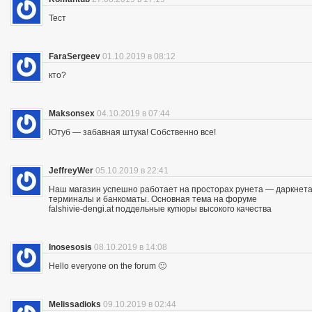
Тест
FaraSergeev
01.10.2019 в 08:12
кто?
Maksonsex
04.10.2019 в 07:44
Ютуб — забавная штука! Собственно все!
JeffreyWer
05.10.2019 в 22:41
Наш магазин успешно работает на просторах рунета — даркнета 
терминалы и банкоматы. Основная тема на форуме
falshivie-dengi.at поддельные купюры высокого качества
Inosesosis
08.10.2019 в 14:08
Hello everyone on the forum 🙂
Melissadioks
09.10.2019 в 02:44