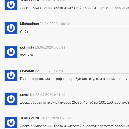
TORG.ZONE
20.04.2020 в 16:36
Доска объяввлений Киева и Киевской области: https://torg.zone/ru/k
Michaelhon
30.04.2020 в 08:42
Сайт
sotnik.tv
18.05.2020 в 05:34
sotnik.tv
LiskaMit
22.05.2020 в 07:31
Пиріг з персиками на кефірі я пробувала готувати різними – попу
severles
23.05.2020 в 11:10
Доска обрезная всех размеров 25, 30, 40, 50 на 100, 150, 200 мм
TORG.ZONE
28.05.2020 в 23:44
Доска объяввлений Киева и Киевской области: https://torg.zone/ru/k