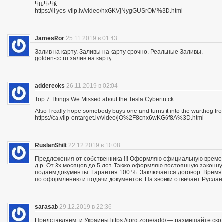
ЧњЧ›Чќ.
https://il.yes-vlip.lv/video/nxGKVjNygGUSrOM%3D.html
JamesRor
25.11.2019 в 01:43
Залив на карту. Заливы на карту срочно. Реальные Заливы.
golden-cc.ru залив на карту
addereoks
26.11.2019 в 02:04
Top 7 Things We Missed about the Tesla Cybertruck
Also I really hope somebody buys one and turns it into the warthog fro
https://ca.vlip-ontarget.lv/video/jO%2F8cnx6wKG6f8A%3D.html
RuslanShilt
22.12.2019 в 10:08
Предложения от собственника !!! Оформляю официальную времен
д.р. От 3х месяцев до 5 лет. Также оформляю постоянную законн
подаём документы. Гарантия 100 %. Заключается договор. Время 
по оформлению и подачи документов. На звонки отвечает Руслан.
sarasab
29.12.2019 в 22:36
Представляем, и Украины https://torg.zone/add/ — размещайте ск