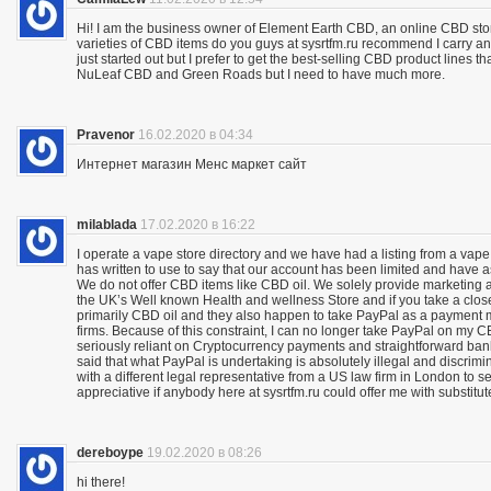
Hi! I am the business owner of Element Earth CBD, an online CBD store
varieties of CBD items do you guys at sysrtfm.ru recommend I carry an
just started out but I prefer to get the best-selling CBD product lines 
NuLeaf CBD and Green Roads but I need to have much more.
Pravenor
16.02.2020 в 04:34
Интернет магазин Менс маркет сайт
milablada
17.02.2020 в 16:22
I operate a vape store directory and we have had a listing from a vape
has written to use to say that our account has been limited and have 
We do not offer CBD items like CBD oil. We solely provide marketing
the UK’s Well known Health and wellness Store and if you take a close
primarily CBD oil and they also happen to take PayPal as a payment m
firms. Because of this constraint, I can no longer take PayPal on my C
seriously reliant on Cryptocurrency payments and straightforward bank 
said that what PayPal is undertaking is absolutely illegal and discrimina
with a different legal representative from a US law firm in London to 
appreciative if anybody here at sysrtfm.ru could offer me with substit
dereboype
19.02.2020 в 08:26
hi there!