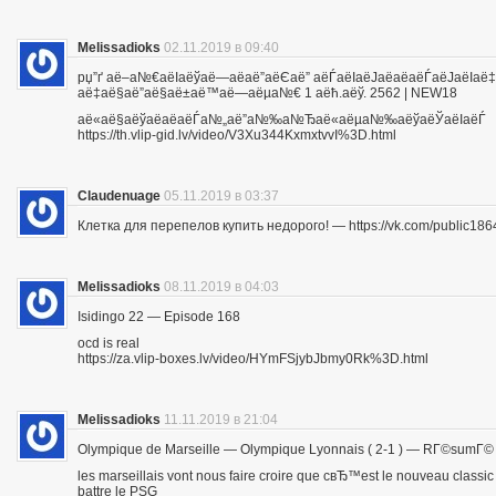
Melissadioks
02.11.2019 в 09:40
рџ”ґ аё–а№€аёІаёўаё—аё­аё”аёЄаё” аёЃаёІаёЈаё­аё­аёЃаёЈа
аё‡аё§аё”аё§аё±аё™аё—аёµа№€ 1 аёћ.аёў. 2562 | NEW18
аё«аё§аёўаё­аё­аёЃа№„аё”а№‰а№Ђаё«аёµа№‰аёўаёЎаёІаёЃ
https://th.vlip-gid.lv/video/V3Xu344KxmxtvvI%3D.html
Claudenuage
05.11.2019 в 03:37
Клетка для перепелов купить недорого! — https://vk.com/public18
Melissadioks
08.11.2019 в 04:03
Isidingo 22 — Episode 168
ocd is real
https://za.vlip-boxes.lv/video/HYmFSjybJbmy0Rk%3D.html
Melissadioks
11.11.2019 в 21:04
Olympique de Marseille — Olympique Lyonnais ( 2-1 ) — RГ©sumГ©
les marseillais vont nous faire croire que cвЂ™est le nouveau class
battre le PSG