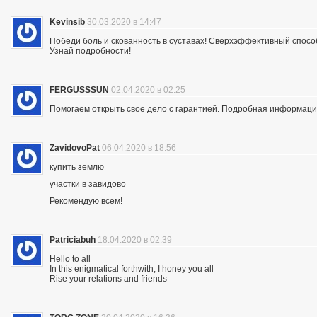
Kevinsib
30.03.2020 в 14:47
Победи боль и скованность в суставах! Сверхэффективный спосо
Узнай подробности!
FERGUSSSUN
02.04.2020 в 02:25
Помогаем открыть свое дело с гарантией. Подробная информация —
ZavidovoPat
06.04.2020 в 18:56
купить землю
участки в завидово
Рекомендую всем!
Patriciabuh
18.04.2020 в 02:39
Hello to all
In this enigmatical forthwith, I honey you all
Rise your relations and friends