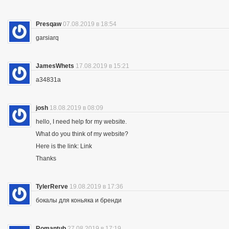
Presqaw
07.08.2019 в 18:54
garsiarq
JamesWhets
17.08.2019 в 15:21
a34831a
josh
18.08.2019 в 08:09
hello, I need help for my website.
What do you think of my website?
Here is the link: Link
Thanks
TylerRerve
19.08.2019 в 17:36
бокалы для коньяка и бренди
Romantub
27.08.2019 в 17:19