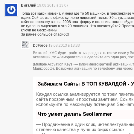
Виталий
19.08.2013 в 13:07
Тогда вот какой момент, у меня где то 50 машинок, в перспектив
годик. Сейчас же в офисе куплено лицензий только 30 штук, а ма
сейчас перевожу все на 2008 платформу и половина компов будет
не куплена лицензия а это 20 машинок. Что посоветуйте? Просто
ключи не бесконечны.
За ранее большое спасибО!
DJForce
19.08.2013 в 13:33
Виталий, КМС будет работать и раздавать ключи если у В
активаций, то «Заморочтесь» и сделайте его один раз, пос
(Multiple Activation Keys) — Ключ многократной активаци
Майкрософт. Возможна активация по телефону или через 
Забиваем Сайты В ТОП КУВАЛДОЙ - 
Каждая ссылка анализируется по трем пакета
сайта прозрачным и простым занятием. Ссылки
используйте по максимуму потенциал SeoHam
Что умеет делать SeoHammer
— Продвижение в один клик, интеллектуальны
степенью качества у лучших бирж ссылок.