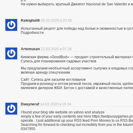
p.s.
Не нужно выбирать: крупный Джекпот Nacional de San Valentin и 
Raleighutilt
06.03.2020 в 20:58
Испытанный рецепт для победы над болью и скованностью в суст
Подробности.
Artemusan
12.03.2020 в 07:26
Киевская фирма «GoodBud» — продает строительный материал с
Супесь для планирования садовых участков
Мы предлагаем необъятный ассортимент сыпучих и кладовых стро
включая аренду спецтехники.
Сайт: Супесь для засыпки котлованов
Продаем в розницу и оптом речной песок, овражный песок, щебе
являемся дилером ЖБИ. Бетон с доставкой и качественные пило
Dwayneraf
14.03.2020 в 16:34
I found your blog site website on yahoo and analyze
simply a few of your early contents see here https://wetpussygames.pr
operate . I just additional up your RSS feed Porn Movies to us RSS 
Searching for forward to checking out incredibly from you in the future!
0347955