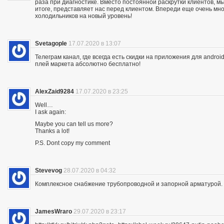
раза при диагностике. Вместо постоянной раскрутки клиентов, мы
итоге, представляет нас перед клиентом. Впереди еще очень мно
холодильников на новый уровень!
Svetagople
17.07.2020 в 13:07
Телеграм канал, где всегда есть скидки на приложения для android
плей маркета абсолютно бесплатно!
AlexZaid9284
17.07.2020 в 23:25
Well…
I ask again:
Maybe you can tell us more?
Thanks a lot!
P.S. Dont copy my comment
Stevevog
28.07.2020 в 04:32
Комплексное снабжение трубопроводной и запорной арматурой. 
JamesWraro
29.07.2020 в 23:17