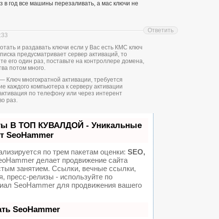
 в год все машины перезаливать, а мас ключи не
Ответить
:33
отать и раздавать ключи если у Вас есть КМС ключ
дписка предусматривает сервер активаций, то
те его один раз, поставьте на контроллере домена,
тва потом много.
s) — Ключ многократной активации, требуется
е каждого компьютера к серверу активации
активация по телефону или через интерент
о раз.
ты В ТОП КУВАЛДОЙ - Уникальные
от SeoHammer
ализируется по трем пакетам оценки:
SEO,
oHammer делает продвижение сайта
стым занятием. Ссылки, вечные ссылки,
я, пресс-релизы - используйте по
иал SeoHammer для продвижения вашего
ать SeoHammer