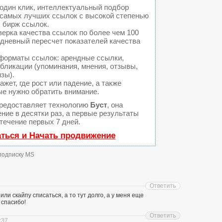
один клик, интеллектуальный подбор
а самых лучших ссылок с высокой степенью
 бирж ссылок.
ерка качества ссылок по более чем 100
едневный пересчет показателей качества
форматы ссылок: арендные ссылки,
бликации (упоминания, мнения, отзывы,
изы).
ет, где рост или падение, а также
ые нужно обратить внимание.
редоставляет технологию
Буст
, она
ние в десятки раз, а первые результаты
течение первых 7 дней.
аться и Начать продвижение
 подписку MS
Ответить
или скайпу списаться, а то тут долго, а у меня еще
 спасибо!
Ответить
:37