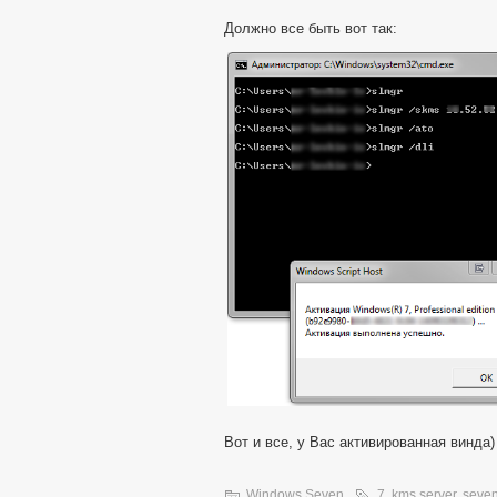
Должно все быть вот так:
Вот и все, у Вас активированная винда)
Windows Seven
7
,
kms server
,
seve