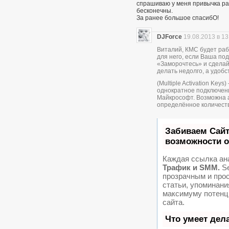
спрашиваю у меня привычка раз
бесконечны.
За ранее большое спасибО!
DJForce
19.08.2013 в 13
Виталий, КМС будет раб
для него, если Ваша по
«Заморочтесь» и сделай
делать недолго, а удобс
(Multiple Activation Key
однократное подключени
Майкрософт. Возможна 
определённое количеств
Забиваем Сай
возможности 
Каждая ссылка ан
Трафик и SMM.
Se
прозрачным и про
статьи, упоминани
максимуму потенц
сайта.
Что умеет дел