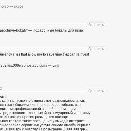
_norco — skype
Ответить
podarochnye-bokaly/ — Подарочные бокалы для пива
Ответить
currency sites that allow me to save time that can reinvest
arnwebsites.000webhostapp.com/ — Link
12
Ответить
рат!
капитал, извечно существуют разновидности, как,
виться к близким или иначе говоря любезным, в
едит в микрофинансовой способ организации.
 кредитование – чрезвычайно немудреный и поэтому
около кого конкретно разыщется паспорт,
ьная карта и также посещение у выход в интернет.
 неопасная сервисная услуга любого онлайн сервиса.
 10 000 грн и участвуй в розыграше 1 000 000 грн».