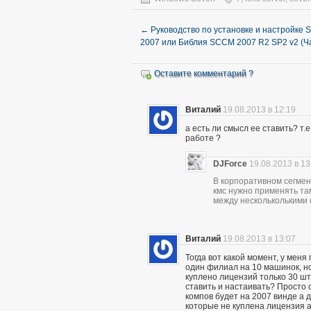
←
Руководство по установке и настройке
2007 или Библия SCCM 2007 R2 SP2 v2 (Ча
Оставите комментарий ?
Виталий
19.08.2013 в 12:19
а есть ли смысл ее ставить? т.
работе ?
DJForce
19.08.2013 в 13
В корпоративном сегмен
кмс нужно применять та
между нескольколькими
Виталий
19.08.2013 в 13:07
Тогда вот какой момент, у меня
один филиал на 10 машинок, но
куплено лицензий только 30 шт
ставить и настаивать? Просто 
компов будет на 2007 винде а д
которые не куплена лицензия а