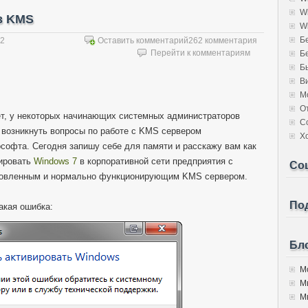
W
з KMS
W
Б
12
Оставить комментарий
262 комментария
Перейти к комментариям
Б
Б
В
М
О
т, у некоторых начинающих системных администраторов
С
 возникнуть вопросы по работе с KMS сервером
Х
софта. Сегодня запишу себе для памяти и расскажу вам как
ировать
Windows 7
в корпоративной сети предприятия с
Со
овленным и нормально функционирующим KMS сервером.
Под
акая ошибка:
Бло
Мо
М
Мы