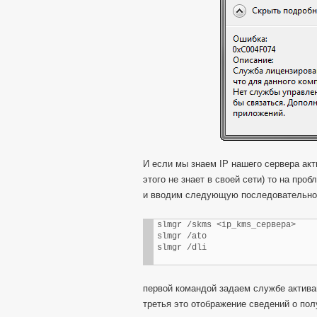
И если мы знаем IP нашего сервера акт
этого не знает в своей сети) то на пр
и вводим следующую последовательно
slmgr /skms <ip_kms_сервера>

slmgr /ato

slmgr /dli
первой командой задаем службе активац
третья это отображение сведений о пол