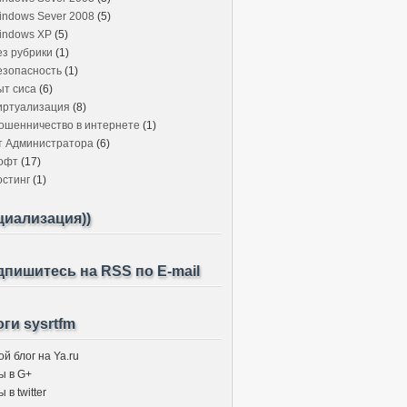
indows Sever 2008
(5)
indows XP
(5)
ез рубрики
(1)
езопасность
(1)
ыт сиса
(6)
иртуализация
(8)
ошенничество в интернете
(1)
т Администратора
(6)
офт
(17)
остинг
(1)
циализация))
пишитесь на RSS по E-mail
ги sysrtfm
й блог на Ya.ru
ы в G+
 в twitter