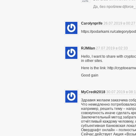
Да, без проблем djforce
Carolynprife
26.07.2019 в 00:27
https://podarkami.ru/category/
RJMilan
27.07.2019 в 02:33
Hello, I want to share with crypto
in other sites.
Here is the link: http://cryptoe
Good gain
MyCredit2018
30.07.2019 в 08:
Здравия желаем заказчика соб
Что немедленно потребовались 
например, решить тему – напра
совокупность иначе сделать кр
Заключительный метод забрать
отчётливый каждому человеку, 
субъективная банковская локал
Овердрафт онлайн – полностью
Сейчас действует Акция «Возьми