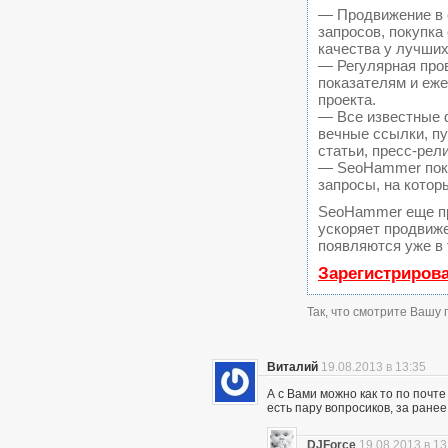
— Продвижение в 
запросов, покупк
качества у лучших
— Регулярная пров
показателям и еж
проекта.
— Все известные 
вечные ссылки, пу
статьи, пресс-рел
— SeoHammer покаж
запросы, на котор
SeoHammer еще п
ускоряет продвиже
появляются уже в 
Зарегистриров
Так, что смотрите Вашу
Виталий
19.08.2013 в 13:35
А с Вами можно как то по почте 
есть пару вопросиков, за ранее
DJForce
19.08.2013 в 13