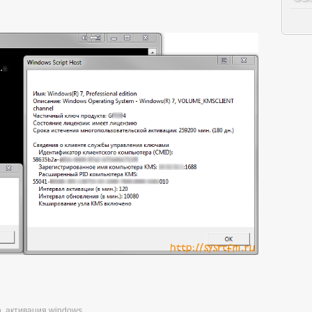
n
,
активация windows