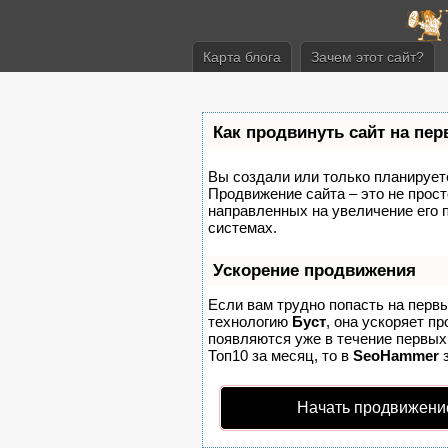
Карта блога
Зачем этот сайт?
Как продвинуть сайт на пе
Вы создали или только планируете 
Продвижение сайта – это не прост
направленных на увеличение его 
системах.
Ускорение продвижения
Если вам трудно попасть на перв
технологию
Буст
, она ускоряет п
появляются уже в течение первых 
Топ10 за месяц, то в
SeoHammer
з
Начать продвижени