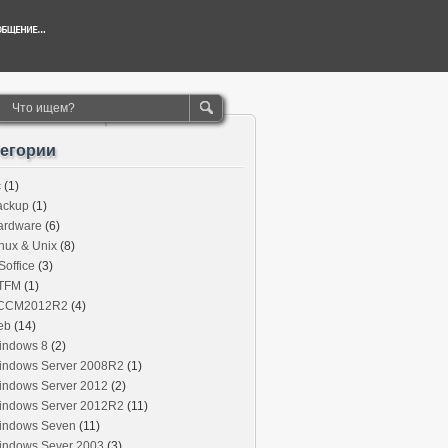
тегории
c
(1)
ackup
(1)
ardware
(6)
nux & Unix
(8)
office
(3)
TFM
(1)
CCM2012R2
(4)
eb
(14)
indows 8
(2)
indows Server 2008R2
(1)
indows Server 2012
(2)
indows Server 2012R2
(11)
indows Seven
(11)
indows Sever 2003
(3)