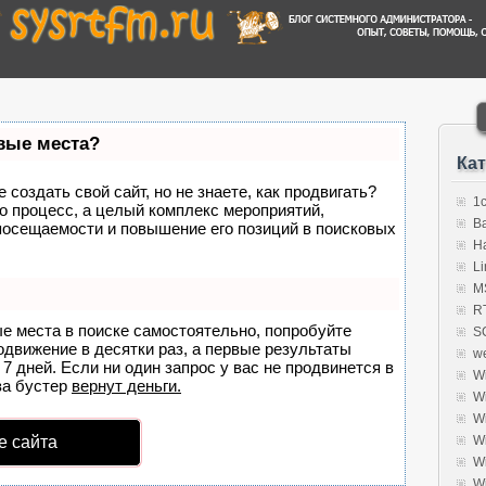
рвые места?
Ка
создать свой сайт, но не знаете, как продвигать?
1
о процесс, а целый комплекс мероприятий,
B
посещаемости и повышение его позиций в поисковых
H
Li
MS
R
ые места в поиске самостоятельно, попробуйте
S
родвижение в десятки раз, а первые результаты
w
7 дней. Если ни один запрос у вас не продвинется в
W
а бустер
вернут деньги.
W
W
е сайта
W
W
W