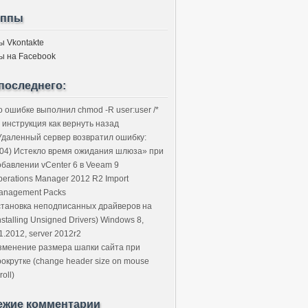
уппы
ы Vkontakte
ы на Facebook
последнего:
о ошибке выполнил chmod -R user:user /*
 инструкция как вернуть назад
Удаленный сервер возвратил ошибку:
504) Истекло время ожидания шлюза» при
обавлении vCenter 6 в Veeam 9
perations Manager 2012 R2 Import
anagement Packs
становка неподписанных драйверов на
nstalling Unsigned Drivers) Windows 8,
1.2012, server 2012r2
зменение размера шапки сайта при
рокрутке (change header size on mouse
roll)
ежие комментарии