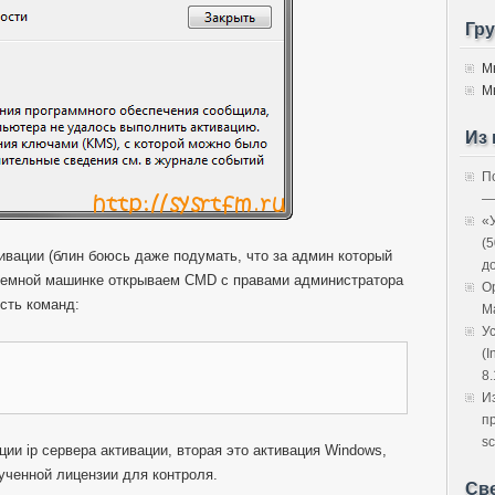
Гр
М
М
Из 
П
—
«
(
ивации (блин боюсь даже подумать, что за админ который
д
облемной машинке открываем CMD с правами администратора
O
сть команд:
M
У
(I
8.
И
п
sc
ии ip сервера активации, вторая это активация Windows,
ученной лицензии для контроля.
Св