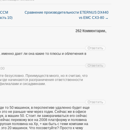
 SCCM
Сравнение производительности ETERNUS DX440
сть 10)
vs EMC CX3-80
→
262 Комментарии。
Ответить
е. именно дает ли она какие то плюсы и облегчения в
Ответить
:00
те безусловно. Преимуществ много, но я считаю, что
м где начинаются разграничения ответственности
 филиалами и сисадминами.
Ответить
 где то 50 машинок, в перспективе удаленно будет еще
 это не раньше чем через годик. Сейчас же в офисе
ук, а машин 50. Стоит ли заморачиваться его сейчас
сейчас перевожу все на 2008 платформу и половина
ругоая половина на Xp, + как быть с теми компами на
 это 20 машинок. Что посоветуйте? Просто к чему