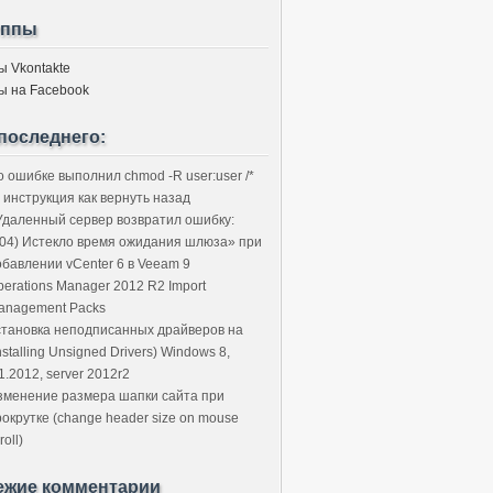
уппы
ы Vkontakte
ы на Facebook
последнего:
о ошибке выполнил chmod -R user:user /*
 инструкция как вернуть назад
Удаленный сервер возвратил ошибку:
504) Истекло время ожидания шлюза» при
обавлении vCenter 6 в Veeam 9
perations Manager 2012 R2 Import
anagement Packs
становка неподписанных драйверов на
nstalling Unsigned Drivers) Windows 8,
1.2012, server 2012r2
зменение размера шапки сайта при
рокрутке (change header size on mouse
roll)
ежие комментарии