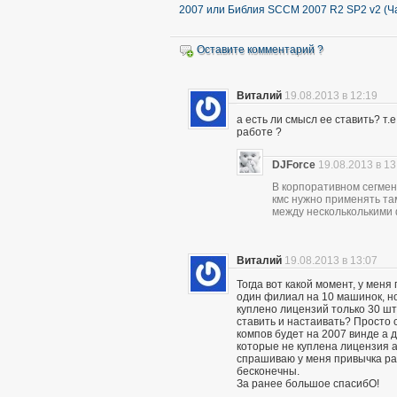
2007 или Библия SCCM 2007 R2 SP2 v2 (Ча
Оставите комментарий ?
Виталий
19.08.2013 в 12:19
а есть ли смысл ее ставить? т.
работе ?
DJForce
19.08.2013 в 13
В корпоративном сегмен
кмс нужно применять та
между нескольколькими
Виталий
19.08.2013 в 13:07
Тогда вот какой момент, у меня
один филиал на 10 машинок, но
куплено лицензий только 30 шт
ставить и настаивать? Просто 
компов будет на 2007 винде а д
которые не куплена лицензия а
спрашиваю у меня привычка раз
бесконечны.
За ранее большое спасибО!