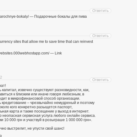
Ответить
podarochnye-bokaly/ — Подарочные бокалы для пива
Ответить
currency sites that allow me to save time that can reinvest
arnwebsites.000webhostapp.com/ — Link
12
Ответить
рат!
капитал, извечно существуют разновидности, как,
виться к близким или иначе говоря любезным, в
едит в микрофинансовой способ организации.
 кредитование – чрезвычайно немудреный и поэтому
около кого конкретно разыщется паспорт,
ьная карта и также посещение у выход в интернет.
 неопасная сервисная услуга любого онлайн сервиса.
 10 000 грн и участвуй в розыграше 1 000 000 грн».
чно выстрелит, не упусти свой шанс!
о