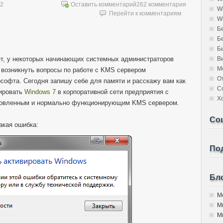
12
Оставить комментарий
262 комментария
W
Перейти к комментариям
W
Б
Б
Б
т, у некоторых начинающих системных администраторов
В
М
 возникнуть вопросы по работе с KMS сервером
О
софта. Сегодня запишу себе для памяти и расскажу вам как
С
ировать
Windows 7
в корпоративной сети предприятия с
Х
овленным и нормально функционирующим KMS сервером.
Со
акая ошибка:
Под
Бло
Мо
М
Мы