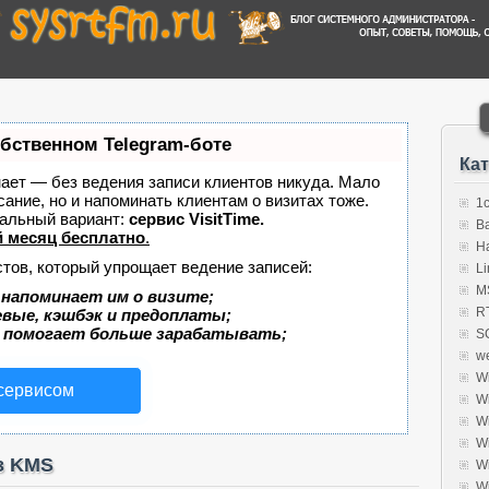
обственном Telegram-боте
Ка
знает — без ведения записи клиентов никуда. Мало
сание, но и напоминать клиентам о визитах тоже.
1
альный вариант:
сервис VisitTime.
B
 месяц бесплатно
.
H
стов, который упрощает ведение записей:
Li
MS
 напоминает им о визите;
R
евые, кэшбэк и предоплаты;
 помогает больше зарабатывать;
S
w
W
 сервисом
W
W
W
з KMS
W
W