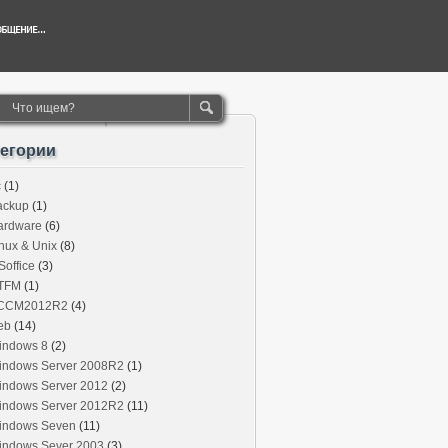
тегории
c
(1)
ackup
(1)
ardware
(6)
nux & Unix
(8)
office
(3)
TFM
(1)
CCM2012R2
(4)
eb
(14)
indows 8
(2)
indows Server 2008R2
(1)
indows Server 2012
(2)
indows Server 2012R2
(11)
indows Seven
(11)
indows Sever 2003
(3)