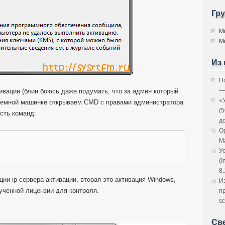
Гр
М
М
Из 
П
—
ивации (блин боюсь даже подумать, что за админ который
«
облемной машинке открываем CMD с правами администратора
(
сть команд:
д
O
M
У
(I
8.
ии ip сервера активации, вторая это активация Windows,
И
ученной лицензии для контроля.
п
sc
Св