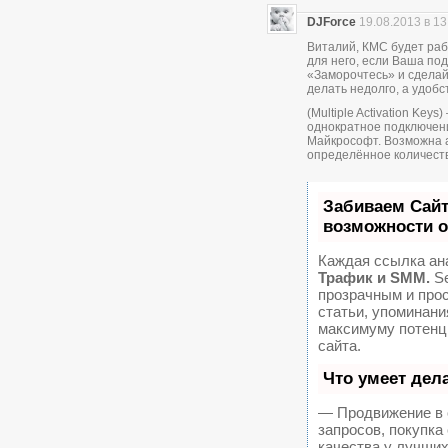
DJForce
19.08.2013 в 13
Виталий, КМС будет раб
для него, если Ваша по
«Заморочтесь» и сделай
делать недолго, а удобс
(Multiple Activation Key
однократное подключени
Майкрософт. Возможна 
определённое количеств
Забиваем Сай
возможности 
Каждая ссылка ан
Трафик и SMM.
Se
прозрачным и про
статьи, упоминани
максимуму потенц
сайта.
Что умеет дел
— Продвижение в 
запросов, покупк
качества у лучших