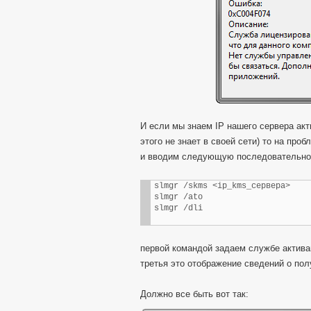
И если мы знаем IP нашего сервера акт
этого не знает в своей сети) то на пр
и вводим следующую последовательно
slmgr /skms <ip_kms_сервера>

slmgr /ato

slmgr /dli
первой командой задаем службе активац
третья это отображение сведений о пол
Должно все быть вот так: