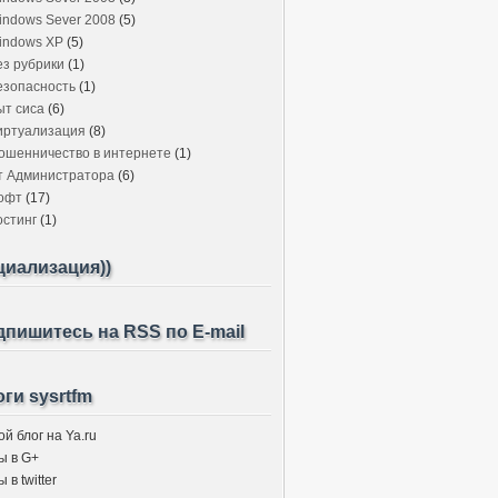
indows Sever 2008
(5)
indows XP
(5)
ез рубрики
(1)
езопасность
(1)
ыт сиса
(6)
иртуализация
(8)
ошенничество в интернете
(1)
т Администратора
(6)
офт
(17)
остинг
(1)
циализация))
пишитесь на RSS по E-mail
ги sysrtfm
й блог на Ya.ru
ы в G+
 в twitter