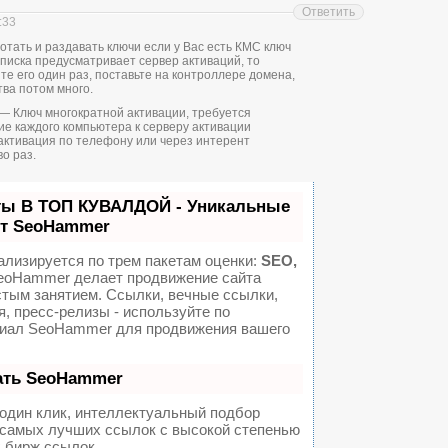
Ответить
:33
отать и раздавать ключи если у Вас есть КМС ключ
дписка предусматривает сервер активаций, то
те его один раз, поставьте на контроллере домена,
тва потом много.
s) — Ключ многократной активации, требуется
е каждого компьютера к серверу активации
активация по телефону или через интерент
о раз.
ты В ТОП КУВАЛДОЙ - Уникальные
от SeoHammer
ализируется по трем пакетам оценки:
SEO,
oHammer делает продвижение сайта
стым занятием. Ссылки, вечные ссылки,
я, пресс-релизы - используйте по
иал SeoHammer для продвижения вашего
ать SeoHammer
один клик, интеллектуальный подбор
а самых лучших ссылок с высокой степенью
 бирж ссылок.