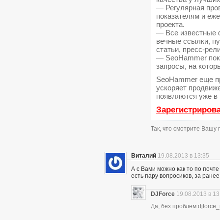
— Регулярная пров
показателям и еж
проекта.
— Все известные 
вечные ссылки, пу
статьи, пресс-рел
— SeoHammer покаж
запросы, на котор
SeoHammer еще п
ускоряет продвиже
появляются уже в 
Зарегистриров
Так, что смотрите Вашу
Виталий
19.08.2013 в 13:35
А с Вами можно как то по почте 
есть пару вопросиков, за ранее
DJForce
19.08.2013 в 13
Да, без проблем djforce