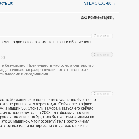
сть 10)
vs EMC CX3-80
→
262 Комментарии。
Ответить
е. именно дает ли она какие то плюсы и облегчения в
Ответить
:00
те безусловно. Преимуществ много, но я считаю, что
м где начинаются разграничения ответственности
 филиалами и сисадминами.
Ответить
 где то 50 машинок, в перспективе удаленно будет еще
 это не раньше чем через годик. Сейчас же в офисе
ук, а машин 50. Стоит ли заморачиваться его сейчас
сейчас перевожу все на 2008 платформу и половина
ругоая половина на Xp, + как быть с теми компами на
 это 20 машинок. Что посоветуйте? Просто к чему
 в год все машины перезаливать, а мас ключи не