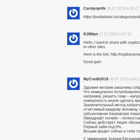
Carolynprife
26.07.2019 в 00:27
https://podarkami.ru/category/
RJMilan
27.07.2019 в 02:33
Hello, I want to share with crypto
in other sites.
Here is the link: http://cryptoe
Good gain
MyCredit2018
30.07.2019 в 08:
Здравия желаем заказчика соб
Что немедленно потребовались 
например, решить тему – напра
совокупность иначе сделать кр
Заключительный метод забрать
отчётливый каждому человеку, 
субъективная банковская локал
Овердрафт онлайн – полностью
Сейчас действует Акция «Возьми
Первый займ под 0%.
Возьми кредит сейчас и тебе то
С уважением, Ксения Евтушенк