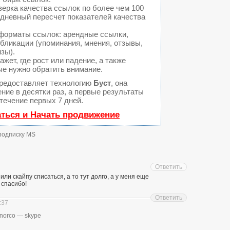
ерка качества ссылок по более чем 100
едневный пересчет показателей качества
форматы ссылок: арендные ссылки,
бликации (упоминания, мнения, отзывы,
изы).
ет, где рост или падение, а также
ые нужно обратить внимание.
редоставляет технологию
Буст
, она
ние в десятки раз, а первые результаты
течение первых 7 дней.
аться и Начать продвижение
 подписку MS
Ответить
или скайпу списаться, а то тут долго, а у меня еще
 спасибо!
Ответить
:37
_norco — skype