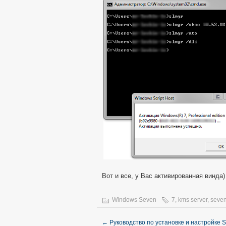
Вот и все, у Вас активированная винда)
Windows Seven
7
,
kms server
,
seve
←
Руководство по установке и настройке