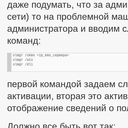
даже подумать, что за адми
сети) то на проблемной м
администратора и вводим 
команд:
slmgr /skms <ip_kms_сервера>

slmgr /ato

slmgr /dli
первой командой задаем сл
активации, вторая это акти
отображение сведений о по
Должно все быть вот так: