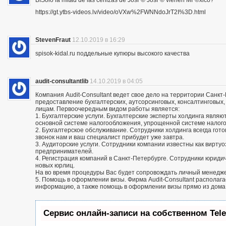
ВїSolo la mitad de las cenizas de JosГ© JosГ© vienen MГ©xico?
https://gt.ytbs-videos.lv/video/oVXw%2FWNNdoJrT2I%3D.html
StevenFraut
12.10.2019 в 16:29
spisok-kidal.ru поддельные купюры высокого качества
audit-consultantlib
14.10.2019 в 04:05
Компания Audit-Consultant ведет свое дело на территории Санкт
предоставление бухгалтерских, аутсорсинговых, консалтинговых
лицам. Первоочередным видом работы является:
1. Бухгалтерские услуги. Бухгалтерские эксперты холдинга яв
основной системе налогообложения, упрощенной системе налог
2. Бухгалтерское обслуживание. Сотрудники холдинга всегда го
звонок нам и ваш специалист прибудет уже завтра.
3. Аудиторские услуги. Сотрудники компании известны как вирту
предпринимателей.
4. Регистрация компаний в Санкт-Петербурге. Сотрудники юриди
новых юрлиц.
На во время процедуры Вас будет сопровождать личный менедж
5. Помощь в оформлении визы. Фирма Audit-Consultant располаг
информацию, а также помощь в оформлении визы прямо из дома
Сервис онлайн-записи на собственном Tel