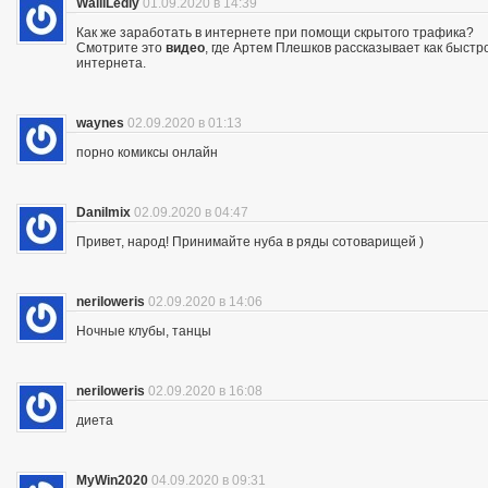
WalliLedly
01.09.2020 в 14:39
Как же заработать в интернете при помощи скрытого трафика?
Смотрите это
видео
, где Артем Плешков рассказывает как быстр
интернета.
waynes
02.09.2020 в 01:13
порно комиксы онлайн
Danilmix
02.09.2020 в 04:47
Привет, народ! Принимайте нуба в ряды сотоварищей )
neriloweris
02.09.2020 в 14:06
Ночные клубы, танцы
neriloweris
02.09.2020 в 16:08
диета
MyWin2020
04.09.2020 в 09:31