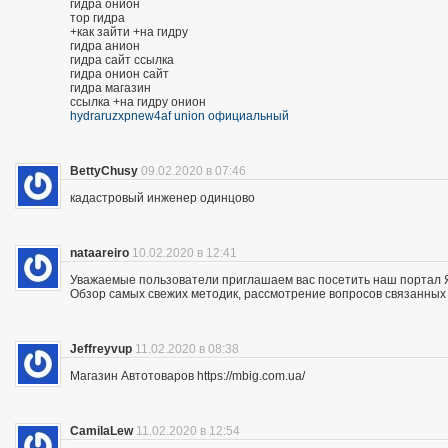
гидра онион
тор гидра
+как зайти +на гидру
гидра анион
гидра сайт ссылка
гидра онион сайт
гидра магазин
ссылка +на гидру онион
hydraruzxpnew4af union официальный
BettyChusy
09.02.2020 в 07:46
кадастровый инженер одинцово
nataareiro
10.02.2020 в 12:41
Уважаемые пользователи приглашаем вас посетить наш портал 
Обзор самых свежих методик, рассмотрение вопросов связанных 
Jeffreyvup
11.02.2020 в 08:38
Магазин Автотоваров https://mbig.com.ua/
CamilaLew
11.02.2020 в 12:54