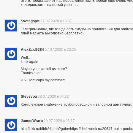
итоге, представляет нас перед клиентом. Впереди еще очень мно
холодильников на новый уровень!
Svetagople
17.07.2020 в 13:07
Телеграм канал, где всегда есть скидки на приложения для android
плей маркета абсолютно бесплатно!
AlexZaid9284
17.07.2020 в 23:25
Well…
I ask again:
Maybe you can tell us more?
Thanks a lot!
P.S. Dont copy my comment
Stevevog
28.07.2020 в 04:32
Комплексное снабжение трубопроводной и запорной арматурой. 
JamesWraro
29.07.2020 в 23:17
http://rtkk.ru/bitrix/rk.php?goto=https://chel-week.ru/20647-putin-p