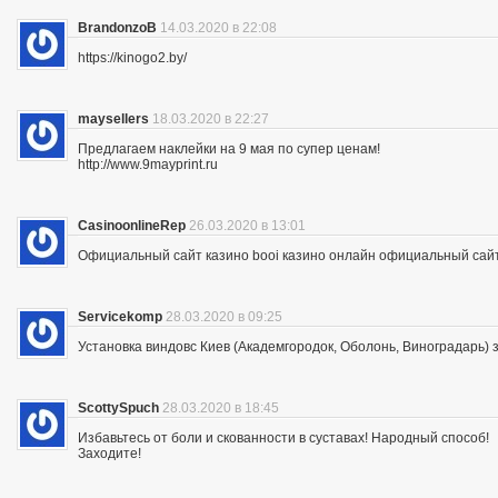
BrandonzoB
14.03.2020 в 22:08
https://kinogo2.by/
maysellers
18.03.2020 в 22:27
Предлагаем наклейки на 9 мая по супер ценам!
http://www.9mayprint.ru
CasinoonlineRep
26.03.2020 в 13:01
Официальный сайт казино booi казино онлайн официальный сайт
Servicekomp
28.03.2020 в 09:25
Установка виндовс Киев (Академгородок, Оболонь, Виноградарь) 
ScottySpuch
28.03.2020 в 18:45
Избавьтесь от боли и скованности в суставах! Народный способ!
Заходите!