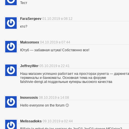
Тест
FaraSergeev
01.10.2019 в 08:12
кто?
Maksonsex
04.10.2019 в 07:44
Ютуб — забавная штука! Собственно все!
JeffreyWer
05.10.2019 в 22:41
Наш магазин успешно работает на просторах рунета — даркнета 
терминалы и банкоматы. Основная тема на форуме
falshivie-dengi.at поддельные купюры высокого качества
Inosesosis
08.10.2019 в 14:08
Hello everyone on the forum 🙂
Melissadioks
09.10.2019 в 02:44