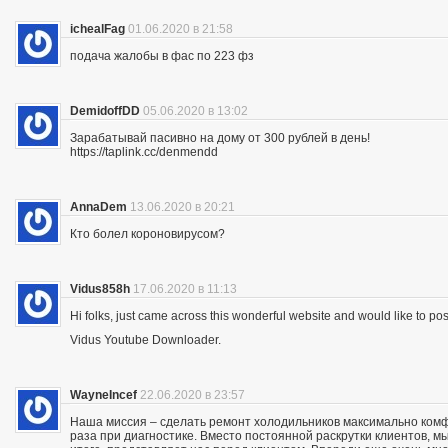
ichealFag
01.06.2020 в 21:58
подача жалобы в фас по 223 фз
DemidoffDD
05.06.2020 в 13:02
Зарабатывай пасивно на дому от 300 рублей в день!
https://taplink.cc/denmendd
AnnaDem
13.06.2020 в 20:21
Кто болел короновирусом?
Vidus858h
17.06.2020 в 11:13
Hi folks, just came across this wonderful website and would like to p
Vidus Youtube Downloader.
WayneIncef
22.06.2020 в 23:57
Наша миссия – сделать ремонт холодильников максимально комфо
раза при диагностике. Вместо постоянной раскрутки клиентов, мы