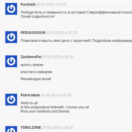
Kevinsib
30.03.2020 в 14:47
Победи боль и скованность в суставах! Сверхэффективный спосо
Узнай подробности!
FERGUSSSUN
02.04.2020 в 02:25
Помогаем открыть свое дело с гарантией. Подробная информация —
ZavidovoPat
06.04.2020 в 18:56
купить землю
участки в завидово
Рекомендую всем!
Patriciabuh
18.04.2020 в 02:39
Hello to all
In this enigmatical forthwith, I honey you all
Rise your relations and friends
TORG.ZONE
20.04.2020 в 16:36