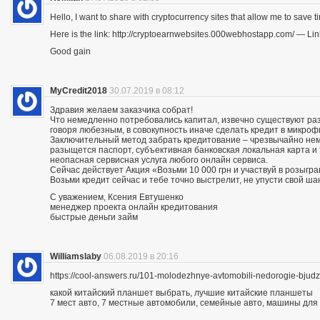
Hello, I want to share with cryptocurrency sites that allow me to save ti
Here is the link: http://cryptoearnwebsites.000webhostapp.com/ — Lin
Good gain
MyCredit2018
30.07.2019 в 08:12
Здравия желаем заказчика собрат!
Что немедленно потребовались капитал, извечно существуют разн
говоря любезным, в совокупность иначе сделать кредит в микро
Заключительный метод забрать кредитование – чрезвычайно нему
разыщется паспорт, субъективная банковская локальная карта и
неопасная сервисная услуга любого онлайн сервиса.
Сейчас действует Акция «Возьми 10 000 грн и участвуй в розыгра
Возьми кредит сейчас и тебе точно выстрелит, не упусти свой ша
С уважением, Ксения Евтушенко
менеджер проекта онлайн кредитования
быстрые деньги займ
Williamslaby
06.08.2019 в 20:16
https://cool-answers.ru/101-molodezhnye-avtomobili-nedorogie-bju
какой китайский планшет выбрать, лучшие китайские планшеты
7 мест авто, 7 местные автомобили, семейные авто, машины для