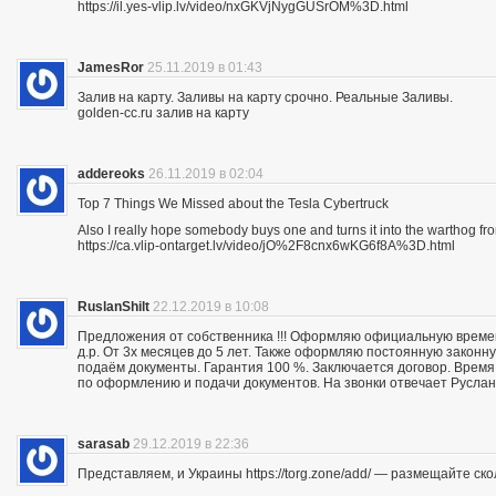
https://il.yes-vlip.lv/video/nxGKVjNygGUSrOM%3D.html
JamesRor
25.11.2019 в 01:43
Залив на карту. Заливы на карту срочно. Реальные Заливы.
golden-cc.ru залив на карту
addereoks
26.11.2019 в 02:04
Top 7 Things We Missed about the Tesla Cybertruck
Also I really hope somebody buys one and turns it into the warthog fro
https://ca.vlip-ontarget.lv/video/jO%2F8cnx6wKG6f8A%3D.html
RuslanShilt
22.12.2019 в 10:08
Предложения от собственника !!! Оформляю официальную времен
д.р. От 3х месяцев до 5 лет. Также оформляю постоянную законн
подаём документы. Гарантия 100 %. Заключается договор. Время 
по оформлению и подачи документов. На звонки отвечает Руслан.
sarasab
29.12.2019 в 22:36
Представляем, и Украины https://torg.zone/add/ — размещайте ск