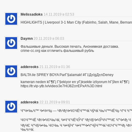
Melissadioks
14.11.2019 в 02:53
HIGHLIGHTS | Liverpool 3-1 Man City (Fabinho, Salah, Mane, Bernar
Daymn
20.11.2019 в 06:03
Фальшивые деньги. Высокая печать. Анонимная доставка.
crime-cc.org как отличить фальшивый рубль
addereoks
21.11.2019 в 01:36
BALTA ile SPREY BOYA ParГ§alamak! #Г‡Д±lgД±nDeney
kameran neden kГ¶tГј Г§ekiyor en yГјksekte izliyorum hГўlen kГ¶tГј
https://tr.vip-ytb.lv/video/Je7HlJ8ZcrrEPxA%3D.html
addereoks
22.11.2019 в 09:01
Ч“Ч•ЧњЧ™ Ч•Ч¤Чџ — ЧћЧђЧ•Ч©ЧЁЧ™Чќ ЧўЧќ ЧњЧ™ЧЁЧџ Ч“Ч Ч™Ч
Ч©Ч™ЧЁ ЧћЧ•Ч©ЧњЧќ, Ч•Ч‘Ч’ЧЁЧЎЧ” ЧђЧ§Ч•ЧЎЧЧ™ЧЄ Ч”Ч•Чђ Ч 
ЧђЧЄ Ч”Ч§Ч•Чњ Ч©Чњ Ч Ч•ЧўЧ” Ч•Ч™Ч•Ч“ЧўЧ™Чќ Ч©Ч”Ч™Чђ ЧћЧ
ЧњЧ›Чќ.