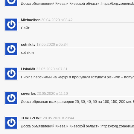
Доска объяввлений Киева и Киевской области: https://torg.zone/ru/k
Michaelhon
30.04.2020 в 08:42
Сайт
sotnik.tv
18.05.2020 в 05:34
sotnik.tv
LiskaMit
22.05.2020 в 07:31
Пиріг з персиками на кефірі я пробувала готувати різними – попу
severles
23.05.2020 в 11:10
Доска обрезная всех размеров 25, 30, 40, 50 на 100, 150, 200 мм
TORG.ZONE
28.05.2020 в 23:44
Доска объяввлений Киева и Киевской области: https://torg.zone/ru/k