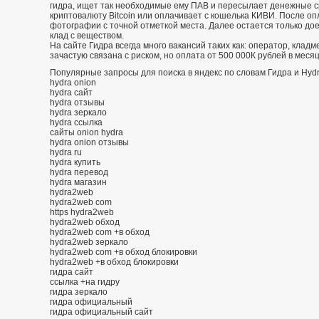
гидра, ищет так необходимые ему ПАВ и пересылает денежные с
криптовалюту Bitcoin или оплачивает с кошелька КИВИ. После о
фотографии с точной отметкой места. Далее остается только дое
клад с веществом.
На сайте Гидра всегда много вакансий таких как: оператор, кладм
зачастую связана с риском, но оплата от 500 000К рублей в меся
Популярные запросы для поиска в яндекс по словам Гидра и Hydr
hydra onion
hydra сайт
hydra отзывы
hydra зеркало
hydra ссылка
сайты onion hydra
hydra onion отзывы
hydra ru
hydra купить
hydra перевод
hydra магазин
hydra2web
hydra2web com
https hydra2web
hydra2web обход
hydra2web com +в обход
hydra2web зеркало
hydra2web com +в обход блокировки
hydra2web +в обход блокировки
гидра сайт
ссылка +на гидру
гидра зеркало
гидра официальный
гидра официальный сайт