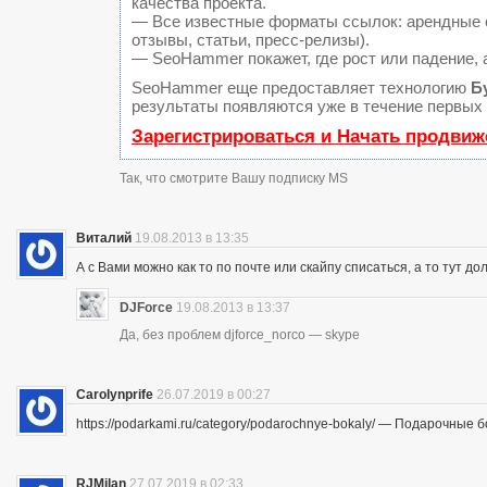
качества проекта.
— Все известные форматы ссылок: арендные с
отзывы, статьи, пресс-релизы).
— SeoHammer покажет, где рост или падение, 
SeoHammer еще предоставляет технологию
Б
результаты появляются уже в течение первых 
Зарегистрироваться и Начать продвиж
Так, что смотрите Вашу подписку MS
Виталий
19.08.2013 в 13:35
А с Вами можно как то по почте или скайпу списаться, а то тут до
DJForce
19.08.2013 в 13:37
Да, без проблем djforce_norco — skype
Carolynprife
26.07.2019 в 00:27
https://podarkami.ru/category/podarochnye-bokaly/ — Подарочные 
RJMilan
27.07.2019 в 02:33