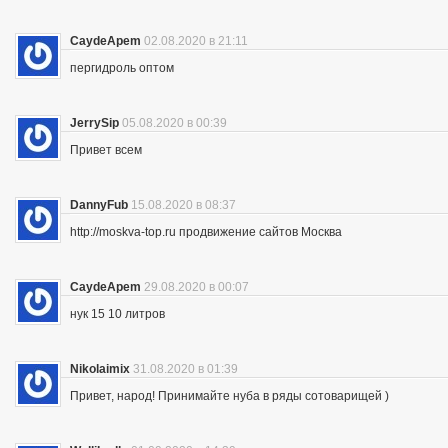
CaydeApem
02.08.2020 в 21:11
пергидроль оптом
JerrySip
05.08.2020 в 00:39
Привет всем
DannyFub
15.08.2020 в 08:37
http://moskva-top.ru продвижение сайтов Москва
CaydeApem
29.08.2020 в 00:07
нук 15 10 литров
Nikolaimix
31.08.2020 в 01:39
Привет, народ! Принимайте нуба в ряды сотоварищей )