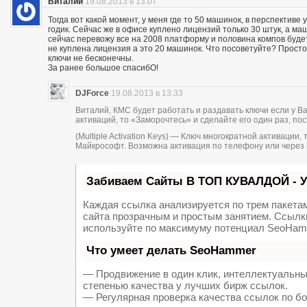
Виталий
19.08.2013 в 13:07
Тогда вот какой момент, у меня где то 50 машинок, в перспектив
годик. Сейчас же в офисе куплено лицензий только 30 штук, а ма
сейчас перевожу все на 2008 платформу и половина компов будет
не куплена лицензия а это 20 машинок. Что посоветуйте? Просто
ключи не бесконечны.
За ранее большое спасибО!
DJForce
19.08.2013 в 13:33
Виталий, КМС будет работать и раздавать ключи если у В
активаций, то «Заморочтесь» и сделайте его один раз, пос
(Multiple Activation Keys) — Ключ многократной активаци
Майкрософт. Возможна активация по телефону или через 
Забиваем Сайты В ТОП КУВАЛДОЙ - 
Каждая ссылка анализируется по трем пакета
сайта прозрачным и простым занятием. Ссылки
используйте по максимуму потенциал SeoHam
Что умеет делать SeoHammer
— Продвижение в один клик, интеллектуальны
степенью качества у лучших бирж ссылок.
— Регулярная проверка качества ссылок по б