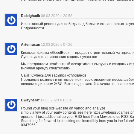
Raleighutilt
06.03.2020 в 20:58
Испытанный рецепт для победы над болью и скованностью в суст
Подробности.
Artemusan
12.03.2020 в 07:26
Киевская фирма «GoodBud» — продает строительный материал с
Супесь для планирования садовых участков
Мы предлагаем необъятный ассортимент сыпучих и кладовых стро
включая аренду спецтехники.
Сайт: Супесь для засыпки котлованов
Продаем в розницу и оптом речной песок, овражный песок, щебе
являемся дилером ЖБИ. Бетон с доставкой и качественные пило
Dwayneraf
14.03.2020 в 16:34
I found your blog site website on yahoo and analyze
simply a few of your early contents see here https://wetpussygames.pr
operate . I just additional up your RSS feed Porn Movies to us RSS 
Searching for forward to checking out incredibly from you in the future!
0347955