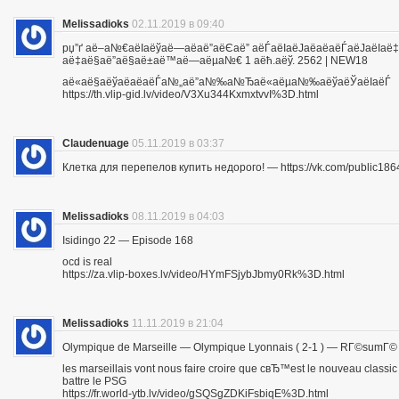
Melissadioks
02.11.2019 в 09:40
рџ”ґ аё–а№€аёІаёўаё—аё­аё”аёЄаё” аёЃаёІаёЈаё­аё­аёЃаёЈа
аё‡аё§аё”аё§аё±аё™аё—аёµа№€ 1 аёћ.аёў. 2562 | NEW18
аё«аё§аёўаё­аё­аёЃа№„аё”а№‰а№Ђаё«аёµа№‰аёўаёЎаёІаёЃ
https://th.vlip-gid.lv/video/V3Xu344KxmxtvvI%3D.html
Claudenuage
05.11.2019 в 03:37
Клетка для перепелов купить недорого! — https://vk.com/public18
Melissadioks
08.11.2019 в 04:03
Isidingo 22 — Episode 168
ocd is real
https://za.vlip-boxes.lv/video/HYmFSjybJbmy0Rk%3D.html
Melissadioks
11.11.2019 в 21:04
Olympique de Marseille — Olympique Lyonnais ( 2-1 ) — RГ©sumГ©
les marseillais vont nous faire croire que cвЂ™est le nouveau class
battre le PSG
https://fr.world-ytb.lv/video/gSQSgZDKiFsbiqE%3D.html