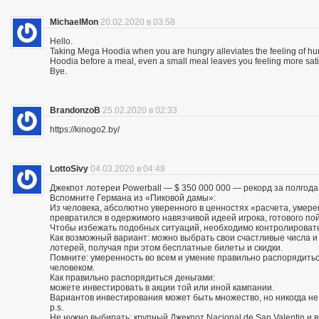
MichaelMon
20.02.2020 в 03:58
Hello.
Taking Mega Hoodia when you are hungry alleviates the feeling of h
Hoodia before a meal, even a small meal leaves you feeling more sat
Bye.
BrandonzoB
25.02.2020 в 02:33
https://kinogo2.by/
LottoSivy
04.03.2020 в 04:48
Джекпот лотереи Powerball — $ 350 000 000 — рекорд за полгода
Вспомните Германа из «Пиковой дамы»:
Из человека, абсолютно уверенного в ценностях «расчета, умере
превратился в одержимого навязчивой идеей игрока, готового по
Чтобы избежать подобных ситуаций, необходимо контролировать
Как возможный вариант: можно выбрать свои счастливые числа 
лотерей, получая при этом бесплатные билеты и скидки.
Помните: умеренность во всем и умение правильно распорядитьс
человеком.
Как правильно распорядиться деньгами:
можете инвестировать в акции той или иной кампании.
Вариантов инвестирования может быть множество, но никогда не
p.s.
Не нужно выбирать: крупный Джекпот Nacional de San Valentin и 