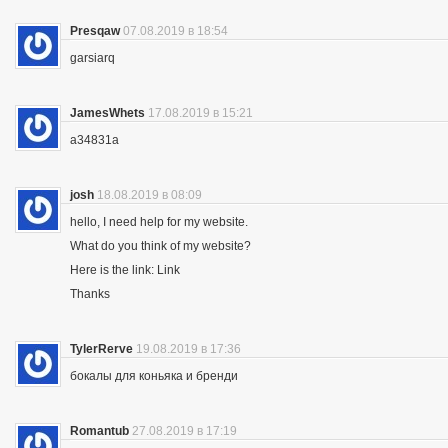
Presqaw
07.08.2019 в 18:54
garsiarq
JamesWhets
17.08.2019 в 15:21
a34831a
josh
18.08.2019 в 08:09
hello, I need help for my website.
What do you think of my website?
Here is the link: Link
Thanks
TylerRerve
19.08.2019 в 17:36
бокалы для коньяка и бренди
Romantub
27.08.2019 в 17:19