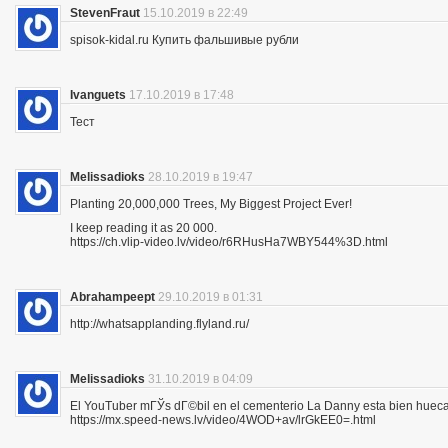
StevenFraut
15.10.2019 в 22:49
spisok-kidal.ru Купить фальшивые рубли
Ivanguets
17.10.2019 в 17:48
Тест
Melissadioks
28.10.2019 в 19:47
Planting 20,000,000 Trees, My Biggest Project Ever!
I keep reading it as 20 000.
https://ch.vlip-video.lv/video/r6RHusHa7WBY544%3D.html
Abrahampeept
29.10.2019 в 01:31
http://whatsapplanding.flyland.ru/
Melissadioks
31.10.2019 в 04:09
El YouTuber mГЎs dГ©bil en el cementerio La Danny esta bien hueca
https://mx.speed-news.lv/video/4WOD+av/lrGkEE0=.html