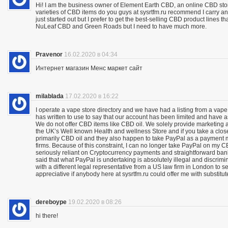
Hi! I am the business owner of Element Earth CBD, an online CBD store
varieties of CBD items do you guys at sysrtfm.ru recommend I carry an
just started out but I prefer to get the best-selling CBD product lines 
NuLeaf CBD and Green Roads but I need to have much more.
Pravenor
16.02.2020 в 04:34
Интернет магазин Менс маркет сайт
milablada
17.02.2020 в 16:22
I operate a vape store directory and we have had a listing from a vape
has written to use to say that our account has been limited and have 
We do not offer CBD items like CBD oil. We solely provide marketing
the UK’s Well known Health and wellness Store and if you take a close
primarily CBD oil and they also happen to take PayPal as a payment m
firms. Because of this constraint, I can no longer take PayPal on my C
seriously reliant on Cryptocurrency payments and straightforward bank 
said that what PayPal is undertaking is absolutely illegal and discrimina
with a different legal representative from a US law firm in London to 
appreciative if anybody here at sysrtfm.ru could offer me with substit
dereboype
19.02.2020 в 08:26
hi there!