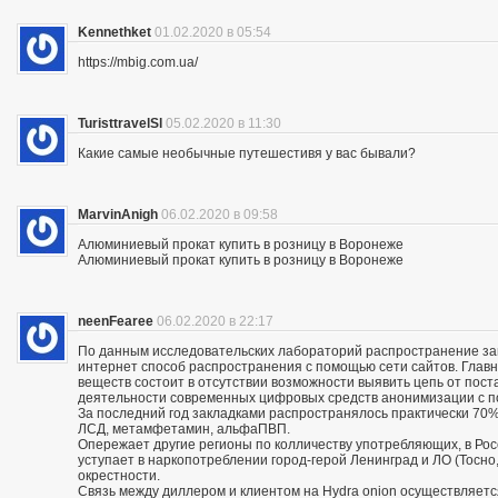
Kennethket
01.02.2020 в 05:54
https://mbig.com.ua/
TuristtravelSl
05.02.2020 в 11:30
Какие самые необычные путешестивя у вас бывали?
MarvinAnigh
06.02.2020 в 09:58
Алюминиевый прокат купить в розницу в Воронеже
Алюминиевый прокат купить в розницу в Воронеже
neenFearee
06.02.2020 в 22:17
По данным исследовательских лабораторий распространение з
интернет способ распространения с помощью сети сайтов. Глав
веществ состоит в отсутствии возможности выявить цепь от пос
деятельности современных цифровых средств анонимизации с по
За последний год закладками распространялось практически 70% 
ЛСД, метамфетамин, альфаПВП.
Опережает другие регионы по колличеству употребляющих, в Росс
уступает в наркопотреблении город-герой Ленинград и ЛО (Тосно, 
окрестности.
Связь между диллером и клиентом на Hydra onion осуществляетс