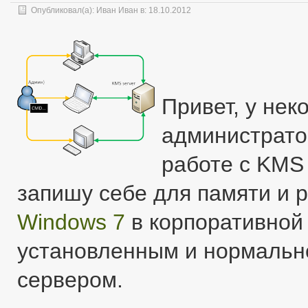
Опубликовал(а):
Иван Иван
в: 18.10.2012
Привет, у не
администрато
работе с KMS
запишу себе для памяти и р
Windows 7
в корпоративной 
установленным и нормаль
сервером.