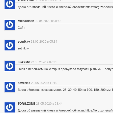
TORG.ZONE
20.04.2020 в 16:36
Доска объяввлений Киева и Киевской области: https://torg.zone/ru/k
Michaelhon
30.04.2020 в 08:42
Сайт
sotnik.tv
18.05.2020 в 05:34
sotnik.tv
LiskaMit
22.05.2020 в 07:31
Пиріг з персиками на кефірі я пробувала готувати різними – попу
severles
23.05.2020 в 11:10
Доска обрезная всех размеров 25, 30, 40, 50 на 100, 150, 200 мм
TORG.ZONE
28.05.2020 в 23:44
Доска объяввлений Киева и Киевской области: https://torg.zone/ru/k