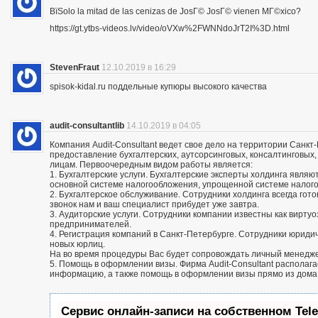
ВїSolo la mitad de las cenizas de JosГ© JosГ© vienen MГ©xico?
https://gt.ytbs-videos.lv/video/oVXw%2FWNNdoJrT2I%3D.html
StevenFraut
12.10.2019 в 16:29
spisok-kidal.ru поддельные купюры высокого качества
audit-consultantlib
14.10.2019 в 04:05
Компания Audit-Consultant ведет свое дело на территории Санкт
предоставление бухгалтерских, аутсорсинговых, консалтинговых
лицам. Первоочередным видом работы является:
1. Бухгалтерские услуги. Бухгалтерские эксперты холдинга яв
основной системе налогообложения, упрощенной системе налог
2. Бухгалтерское обслуживание. Сотрудники холдинга всегда го
звонок нам и ваш специалист прибудет уже завтра.
3. Аудиторские услуги. Сотрудники компании известны как вирту
предпринимателей.
4. Регистрация компаний в Санкт-Петербурге. Сотрудники юриди
новых юрлиц.
На во время процедуры Вас будет сопровождать личный менедж
5. Помощь в оформлении визы. Фирма Audit-Consultant располаг
информацию, а также помощь в оформлении визы прямо из дома
Сервис онлайн-записи на собственном Tel