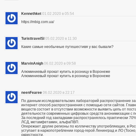
Kennethket
01.02.2020 в 05:54
https://mbig.com.ua/
TuristtravelSl
05.02.2020 в 11:30
Какие самые необычные путешестивя у вас бывали?
MarvinAnigh
06.02.2020 в 09:58
Алюминиевый прокат купить в розницу в Воронеже
Алюминиевый прокат купить в розницу в Воронеже
neenFearee
06.02.2020 в 22:17
По данным исследовательских лабораторий распространение з
интернет способ распространения с помощью сети сайтов. Глав
веществ состоит в отсутствии возможности выявить цепь от пос
деятельности современных цифровых средств анонимизации с по
За последний год закладками распространялось практически 70% 
ЛСД, метамфетамин, альфаПВП.
Опережает другие регионы по колличеству употребляющих, в Росс
уступает в наркопотреблении город-герой Ленинград и ЛО (Тосно, 
окрестности.