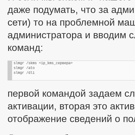
даже подумать, что за адми
сети) то на проблемной м
администратора и вводим 
команд:
slmgr /skms <ip_kms_сервера>

slmgr /ato

slmgr /dli
первой командой задаем сл
активации, вторая это акти
отображение сведений о по