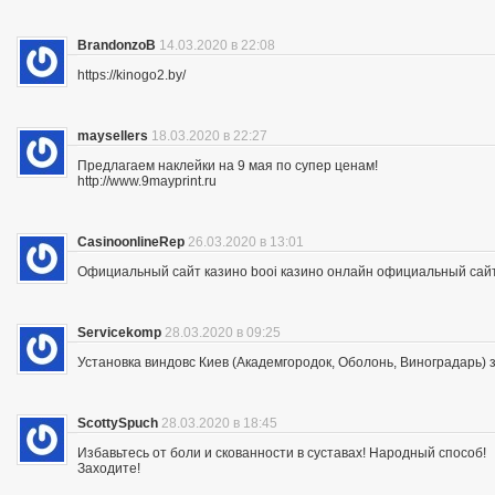
BrandonzoB
14.03.2020 в 22:08
https://kinogo2.by/
maysellers
18.03.2020 в 22:27
Предлагаем наклейки на 9 мая по супер ценам!
http://www.9mayprint.ru
CasinoonlineRep
26.03.2020 в 13:01
Официальный сайт казино booi казино онлайн официальный сайт
Servicekomp
28.03.2020 в 09:25
Установка виндовс Киев (Академгородок, Оболонь, Виноградарь) 
ScottySpuch
28.03.2020 в 18:45
Избавьтесь от боли и скованности в суставах! Народный способ!
Заходите!