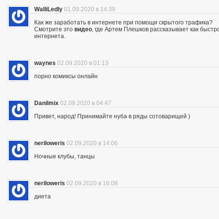
WalliLedly
01.09.2020 в 14:39
Как же заработать в интернете при помощи скрытого трафика?
Смотрите это
видео
, где Артем Плешков рассказывает как быстр
интернета.
waynes
02.09.2020 в 01:13
порно комиксы онлайн
Danilmix
02.09.2020 в 04:47
Привет, народ! Принимайте нуба в ряды сотоварищей )
neriloweris
02.09.2020 в 14:06
Ночные клубы, танцы
neriloweris
02.09.2020 в 16:08
диета