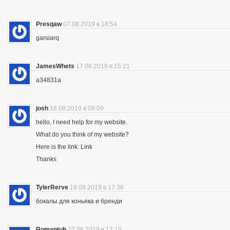
Presqaw
07.08.2019 в 18:54
garsiarq
JamesWhets
17.08.2019 в 15:21
a34831a
josh
18.08.2019 в 08:09
hello, I need help for my website.
What do you think of my website?
Here is the link: Link
Thanks
TylerRerve
19.08.2019 в 17:36
бокалы для коньяка и бренди
Romantub
27.08.2019 в 17:19