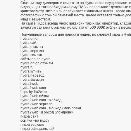
Связь между диллером и клиентом на Hydra onion осуществляетс
гидра, ищет так необходимые ему ПАВ и пересылает денежные с
криптовалюту Bitcoin или оплачивает с кошелька КИВИ. После о
фотографии с точной отметкой места. Далее остается только дое
клад с веществом.
На сайте Гидра всегда много вакансий таких как: оператор, кладм
зачастую связана с риском, но оплата от 500 000К рублей в меся
Популярные запросы для поиска в яндекс по словам Гидра и Hydr
hydra onion
hydra сайт
hydra отзывы
hydra зеркало
hydra ссылка
сайты onion hydra
hydra onion отзывы
hydra ru
hydra купить
hydra перевод
hydra магазин
hydra2web
hydra2web com
https hydra2web
hydra2web обход
hydra2web com +в обход
hydra2web зеркало
hydra2web com +в обход блокировки
hydra2web +в обход блокировки
гидра сайт
ссылка +на гидру
гидра зеркало
гидра официальный