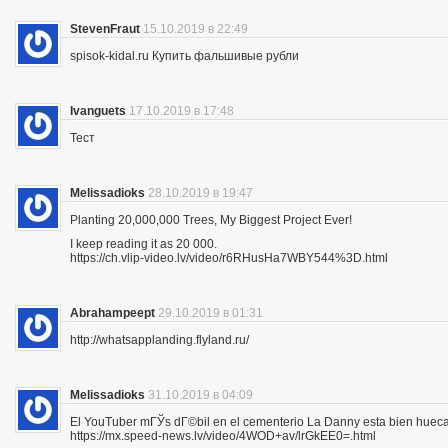
StevenFraut
15.10.2019 в 22:49
spisok-kidal.ru Купить фальшивые рубли
Ivanguets
17.10.2019 в 17:48
Тест
Melissadioks
28.10.2019 в 19:47
Planting 20,000,000 Trees, My Biggest Project Ever!
I keep reading it as 20 000.
https://ch.vlip-video.lv/video/r6RHusHa7WBY544%3D.html
Abrahampeept
29.10.2019 в 01:31
http://whatsapplanding.flyland.ru/
Melissadioks
31.10.2019 в 04:09
El YouTuber mГЎs dГ©bil en el cementerio La Danny esta bien hueca
https://mx.speed-news.lv/video/4WOD+av/lrGkEE0=.html