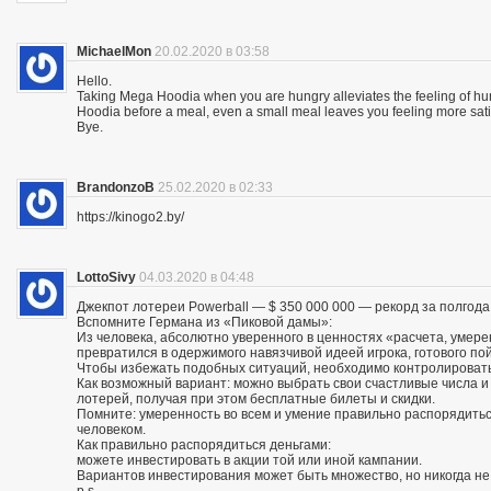
MichaelMon
20.02.2020 в 03:58
Hello.
Taking Mega Hoodia when you are hungry alleviates the feeling of h
Hoodia before a meal, even a small meal leaves you feeling more sat
Bye.
BrandonzoB
25.02.2020 в 02:33
https://kinogo2.by/
LottoSivy
04.03.2020 в 04:48
Джекпот лотереи Powerball — $ 350 000 000 — рекорд за полгода
Вспомните Германа из «Пиковой дамы»:
Из человека, абсолютно уверенного в ценностях «расчета, умере
превратился в одержимого навязчивой идеей игрока, готового по
Чтобы избежать подобных ситуаций, необходимо контролировать
Как возможный вариант: можно выбрать свои счастливые числа 
лотерей, получая при этом бесплатные билеты и скидки.
Помните: умеренность во всем и умение правильно распорядитьс
человеком.
Как правильно распорядиться деньгами:
можете инвестировать в акции той или иной кампании.
Вариантов инвестирования может быть множество, но никогда не