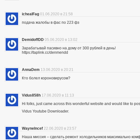
ichealFag
01.06.2020 в 21:58
подача жалобы в фас по 223 фз
DemidoffDD
05.06.2020 в 13:02
Зарабатывай пасивно на дому от 300 рублей в день!
https://taplink.cc/denmendd
AnnaDem
13.06.2020 в 20:21
Кто болел короновирусом?
Vidus858h
17.06.2020 в 11:13
Hi folks, just came across this wonderful website and would like to p
Vidus Youtube Downloader.
WayneIncef
22.06.2020 в 23:57
Наша миссия – сделать ремонт холодильников максимально комфо