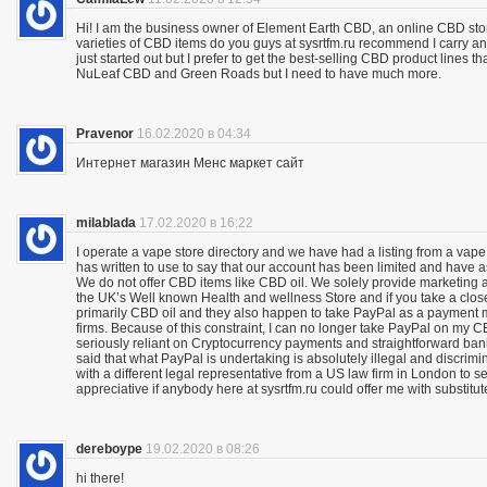
Hi! I am the business owner of Element Earth CBD, an online CBD store
varieties of CBD items do you guys at sysrtfm.ru recommend I carry an
just started out but I prefer to get the best-selling CBD product lines 
NuLeaf CBD and Green Roads but I need to have much more.
Pravenor
16.02.2020 в 04:34
Интернет магазин Менс маркет сайт
milablada
17.02.2020 в 16:22
I operate a vape store directory and we have had a listing from a vape
has written to use to say that our account has been limited and have 
We do not offer CBD items like CBD oil. We solely provide marketing
the UK’s Well known Health and wellness Store and if you take a close
primarily CBD oil and they also happen to take PayPal as a payment m
firms. Because of this constraint, I can no longer take PayPal on my C
seriously reliant on Cryptocurrency payments and straightforward bank 
said that what PayPal is undertaking is absolutely illegal and discrimina
with a different legal representative from a US law firm in London to 
appreciative if anybody here at sysrtfm.ru could offer me with substit
dereboype
19.02.2020 в 08:26
hi there!