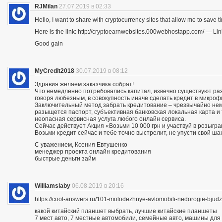
RJMilan
27.07.2019 в 02:33
Hello, I want to share with cryptocurrency sites that allow me to save ti
Here is the link: http://cryptoearnwebsites.000webhostapp.com/ — Lin
Good gain
MyCredit2018
30.07.2019 в 08:12
Здравия желаем заказчика собрат!
Что немедленно потребовались капитал, извечно существуют разн
говоря любезным, в совокупность иначе сделать кредит в микро
Заключительный метод забрать кредитование – чрезвычайно нему
разыщется паспорт, субъективная банковская локальная карта и
неопасная сервисная услуга любого онлайн сервиса.
Сейчас действует Акция «Возьми 10 000 грн и участвуй в розыгра
Возьми кредит сейчас и тебе точно выстрелит, не упусти свой ша
С уважением, Ксения Евтушенко
менеджер проекта онлайн кредитования
быстрые деньги займ
Williamslaby
06.08.2019 в 20:16
https://cool-answers.ru/101-molodezhnye-avtomobili-nedorogie-bju
какой китайский планшет выбрать, лучшие китайские планшеты
7 мест авто, 7 местные автомобили, семейные авто, машины для