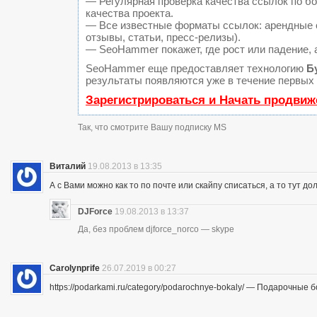
— Регулярная проверка качества ссылок по б
качества проекта.
— Все известные форматы ссылок: арендные с
отзывы, статьи, пресс-релизы).
— SeoHammer покажет, где рост или падение, 
SeoHammer еще предоставляет технологию
Б
результаты появляются уже в течение первых 
Зарегистрироваться и Начать продвиж
Так, что смотрите Вашу подписку MS
Виталий
19.08.2013 в 13:35
А с Вами можно как то по почте или скайпу списаться, а то тут до
DJForce
19.08.2013 в 13:37
Да, без проблем djforce_norco — skype
Carolynprife
26.07.2019 в 00:27
https://podarkami.ru/category/podarochnye-bokaly/ — Подарочные 