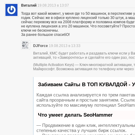
Виталий
19.08.2013 в 13:07
Тогда вот какой момент, у меня где то 50 машинок, в перспектив
годик. Сейчас же в офисе куплено лицензий только 30 штук, а ма
сейчас перевожу все на 2008 платформу и половина компов будет
не куплена лицензия а это 20 машинок. Что посоветуйте? Просто
ключи не бесконечны.
За ранее большое спасибО!
DJForce
19.08.2013 в 13:33
Виталий, КМС будет работать и раздавать ключи если у В
активаций, то «Заморочтесь» и сделайте его один раз, пос
(Multiple Activation Keys) — Ключ многократной активаци
Майкрософт. Возможна активация по телефону или через 
Забиваем Сайты В ТОП КУВАЛДОЙ - 
Каждая ссылка анализируется по трем пакета
сайта прозрачным и простым занятием. Ссылки
используйте по максимуму потенциал SeoHam
Что умеет делать SeoHammer
— Продвижение в один клик, интеллектуальны
степенью качества у лучших бирж ссылок.