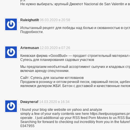
p.s.
Не нужно выбирать: крупный Джекпот Nacional de San Valentin и 
Raleighutilt
06.03.2020 в 20:58
Испытанный рецепт для победы над болью и скованностью в суст
Подробности.
Artemusan
12.03.2020 в 07:26
Киевская фирма «GoodBud» — продает строительный материал с
Супесь для планирования садовых участков
Мы предлагаем необъятный ассортимент сыпучих и кладовых стро
включая аренду спецтехники.
Сайт: Супесь для засыпки котлованов
Продаем в розницу и оптом речной песок, овражный песок, щебе
являемся дилером ЖБИ. Бетон с доставкой и качественные пило
Dwayneraf
14.03.2020 в 16:34
I found your blog site website on yahoo and analyze
simply a few of your early contents see here https://wetpussygames.pr
operate . I just additional up your RSS feed Porn Movies to us RSS 
Searching for forward to checking out incredibly from you in the future!
0347955