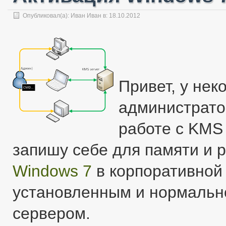
Опубликовал(а):
Иван Иван
в: 18.10.2012
Привет, у не
администрато
работе с KMS
запишу себе для памяти и р
Windows 7
в корпоративной 
установленным и нормаль
сервером.