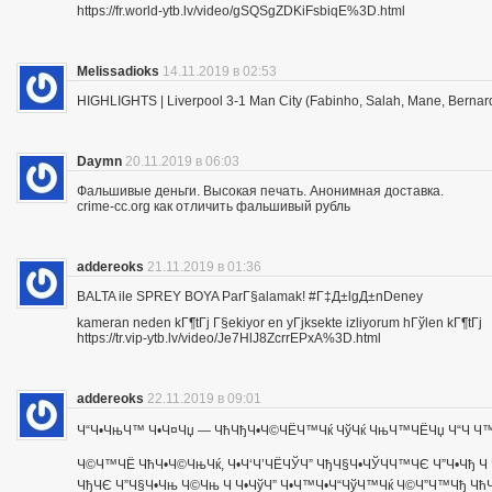
https://fr.world-ytb.lv/video/gSQSgZDKiFsbiqE%3D.html
Melissadioks
14.11.2019 в 02:53
HIGHLIGHTS | Liverpool 3-1 Man City (Fabinho, Salah, Mane, Bernar
Daymn
20.11.2019 в 06:03
Фальшивые деньги. Высокая печать. Анонимная доставка.
crime-cc.org как отличить фальшивый рубль
addereoks
21.11.2019 в 01:36
BALTA ile SPREY BOYA ParГ§alamak! #Г‡Д±lgД±nDeney
kameran neden kГ¶tГј Г§ekiyor en yГјksekte izliyorum hГўlen kГ¶tГј
https://tr.vip-ytb.lv/video/Je7HlJ8ZcrrEPxA%3D.html
addereoks
22.11.2019 в 09:01
Ч“Ч•ЧњЧ™ Ч•Ч¤Чџ — ЧћЧђЧ•Ч©ЧЁЧ™Чќ ЧўЧќ ЧњЧ™ЧЁЧџ Ч“Ч Ч™Ч
Ч©Ч™ЧЁ ЧћЧ•Ч©ЧњЧќ, Ч•Ч‘Ч’ЧЁЧЎЧ” ЧђЧ§Ч•ЧЎЧЧ™ЧЄ Ч”Ч•Чђ Ч 
ЧђЧЄ Ч”Ч§Ч•Чњ Ч©Чњ Ч Ч•ЧўЧ” Ч•Ч™Ч•Ч“ЧўЧ™Чќ Ч©Ч”Ч™Чђ ЧћЧ