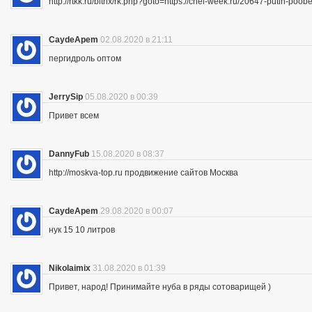
http://rtkk.ru/bitrix/rk.php?goto=https://chel-week.ru/20647-putin-p
CaydeApem
02.08.2020 в 21:11
пергидроль оптом
JerrySip
05.08.2020 в 00:39
Привет всем
DannyFub
15.08.2020 в 08:37
http://moskva-top.ru продвижение сайтов Москва
CaydeApem
29.08.2020 в 00:07
нук 15 10 литров
Nikolaimix
31.08.2020 в 01:39
Привет, народ! Принимайте нуба в ряды сотоварищей )