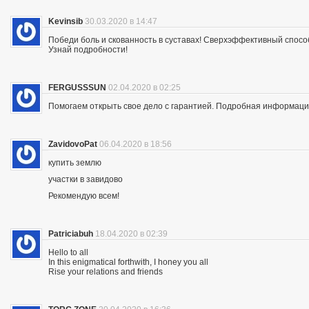
Kevinsib
30.03.2020 в 14:47
Победи боль и скованность в суставах! Сверхэффективный спосо
Узнай подробности!
FERGUSSSUN
02.04.2020 в 02:25
Помогаем открыть свое дело с гарантией. Подробная информация —
ZavidovoPat
06.04.2020 в 18:56
купить землю
участки в завидово
Рекомендую всем!
Patriciabuh
18.04.2020 в 02:39
Hello to all
In this enigmatical forthwith, I honey you all
Rise your relations and friends