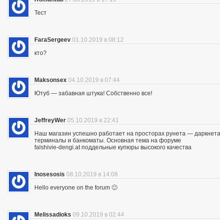
Тест
FaraSergeev
01.10.2019 в 08:12
кто?
Maksonsex
04.10.2019 в 07:44
Ютуб — забавная штука! Собственно все!
JeffreyWer
05.10.2019 в 22:41
Наш магазин успешно работает на просторах рунета — даркнета 
терминалы и банкоматы. Основная тема на форуме
falshivie-dengi.at поддельные купюры высокого качества
Inosesosis
08.10.2019 в 14:08
Hello everyone on the forum 🙂
Melissadioks
09.10.2019 в 02:44