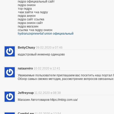
гидра официальный сайт
гидра онион
тор гидра
+как зайти +на гидру
гидра анион
гидра сайт ссылка
гидра онион сайт
гидра магазин
ссылка +на гидру онион
hydraruzxpnew4af union официальный
BettyChusy
09.02.2020 в 07:46
кадастровый инженер одинцово
nataareiro
10.02.2020 в 12:41
Уважаемые пользователи приглашаем вас посетить наш портал 
Обзор самых свежих методик, рассмотрение вопросов связанных 
Jeffreyvup
11.02.2020 в 08:38
Магазин Автотоваров https://mbig.com.ua/
CamilaLew
11.02.2020 в 12:54