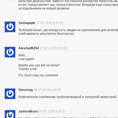
раза при диагностике. Вместо постоянной раскрутки клиентов, мы
итоге, представляет нас перед клиентом. Впереди еще очень мно
холодильников на новый уровень!
Svetagople
17.07.2020 в 13:07
Телеграм канал, где всегда есть скидки на приложения для android
плей маркета абсолютно бесплатно!
AlexZaid9284
17.07.2020 в 23:25
Well…
I ask again:
Maybe you can tell us more?
Thanks a lot!
P.S. Dont copy my comment
Stevevog
28.07.2020 в 04:32
Комплексное снабжение трубопроводной и запорной арматурой. 
JamesWraro
29.07.2020 в 23:17