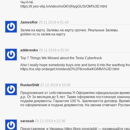
ЧњЧ›Чќ.
https://il.yes-vlip.lv/video/nxGKVjNygGUSrOM%3D.html
JamesRor
25.11.2019 в 01:43
Залив на карту. Заливы на карту срочно. Реальные Заливы.
golden-cc.ru залив на карту
addereoks
26.11.2019 в 02:04
Top 7 Things We Missed about the Tesla Cybertruck
Also I really hope somebody buys one and turns it into the warthog fro
https://ca.vlip-ontarget.lv/video/jO%2F8cnx6wKG6f8A%3D.html
RuslanShilt
22.12.2019 в 10:08
Предложения от собственника !!! Оформляю официальную времен
д.р. От 3х месяцев до 5 лет. Также оформляю постоянную законн
подаём документы. Гарантия 100 %. Заключается договор. Время 
по оформлению и подачи документов. На звонки отвечает Руслан.
sarasab
29.12.2019 в 22:36
Представляем, и Украины https://torg.zone/add/ — размещайте ск