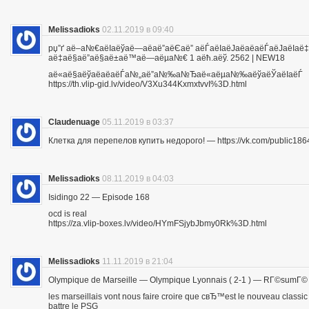
Melissadioks
02.11.2019 в 09:40
рџ”ґ аё–а№€аёІаёўаё—аё­аё”аёЄаё” аёЃаёІаёЈаё­аё­аёЃаёЈа
аё‡аё§аё”аё§аё±аё™аё—аёµа№€ 1 аёћ.аёў. 2562 | NEW18
аё«аё§аёўаё­аё­аёЃа№„аё”а№‰а№Ђаё«аёµа№‰аёўаёЎаёІаёЃ
https://th.vlip-gid.lv/video/V3Xu344KxmxtvvI%3D.html
Claudenuage
05.11.2019 в 03:37
Клетка для перепелов купить недорого! — https://vk.com/public18
Melissadioks
08.11.2019 в 04:03
Isidingo 22 — Episode 168
ocd is real
https://za.vlip-boxes.lv/video/HYmFSjybJbmy0Rk%3D.html
Melissadioks
11.11.2019 в 21:04
Olympique de Marseille — Olympique Lyonnais ( 2-1 ) — RГ©sumГ©
les marseillais vont nous faire croire que cвЂ™est le nouveau class
battre le PSG