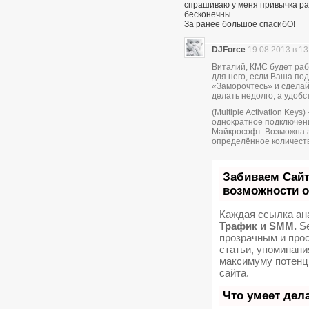
спрашиваю у меня привычка раз
бесконечны.
За ранее большое спасибО!
DJForce
19.08.2013 в 13
Виталий, КМС будет раб
для него, если Ваша по
«Заморочтесь» и сделай
делать недолго, а удобс
(Multiple Activation Key
однократное подключени
Майкрософт. Возможна 
определённое количеств
Забиваем Сай
возможности 
Каждая ссылка ан
Трафик и SMM.
Se
прозрачным и про
статьи, упоминани
максимуму потенц
сайта.
Что умеет дел