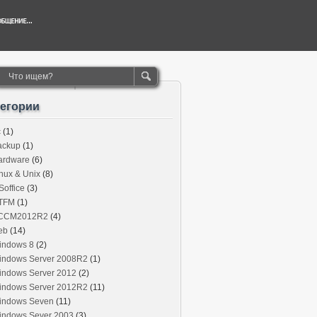
тегории
c
(1)
ackup
(1)
ardware
(6)
nux & Unix
(8)
office
(3)
TFM
(1)
CCM2012R2
(4)
eb
(14)
indows 8
(2)
indows Server 2008R2
(1)
indows Server 2012
(2)
indows Server 2012R2
(11)
indows Seven
(11)
indows Sever 2003
(3)