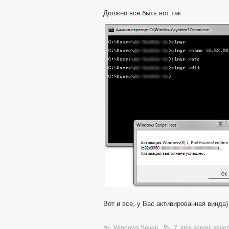
Должно все быть вот так:
Вот и все, у Вас активированная винда)
Windows Seven
7
,
kms server
,
seve