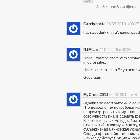
Да, без проблем djforce
Carolynprife
26.07.2019 в 00:27
https://podarkami.ru/category/
RJMilan
27.07.2019 в 02:33
Hello, I want to share with crypto
in other sites.
Here is the link: http://cryptoe
Good gain
MyCredit2018
30.07.2019 в 08:
Здравия желаем заказчика соб
Что немедленно потребовались 
например, решить тему – напра
совокупность иначе сделать кр
Заключительный метод забрать
отчётливый каждому человеку, 
субъективная банковская локал
Овердрафт онлайн – полностью
Сейчас действует Акция «Возьми