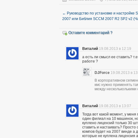
←
Руководство по установке и настройке
2007 или Библия SCCM 2007 R2 SP2 v2 (Ча
Оставите комментарий ?
Виталий
19.08.2013 в 12:19
а есть ли смысл ее ставить? т.
работе ?
DJForce
19.08.2013 в 13
В корпоративном сегмен
кмс нужно применять та
между нескольколькими
Виталий
19.08.2013 в 13:07
Тогда вот какой момент, у меня
один филиал на 10 машинок, но
куплено лицензий только 30 шт
ставить и настаивать? Просто 
компов будет на 2007 винде а д
которые не куплена лицензия а