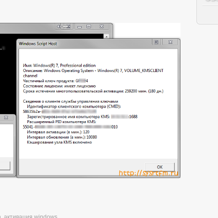
n
,
активация windows