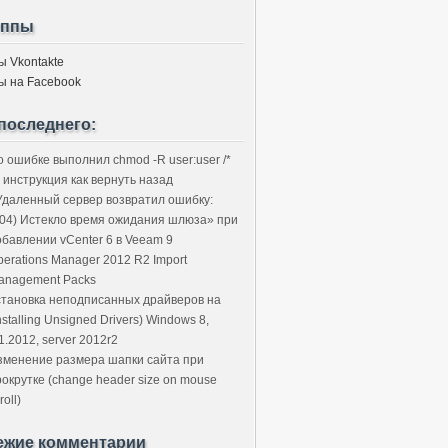
уппы
ы Vkontakte
ы на Facebook
последнего:
о ошибке выполнил chmod -R user:user /*
 инструкция как вернуть назад
Удаленный сервер возвратил ошибку:
504) Истекло время ожидания шлюза» при
обавлении vCenter 6 в Veeam 9
perations Manager 2012 R2 Import
anagement Packs
становка неподписанных драйверов на
nstalling Unsigned Drivers) Windows 8,
1.2012, server 2012r2
зменение размера шапки сайта при
рокрутке (change header size on mouse
roll)
ежие комментарии