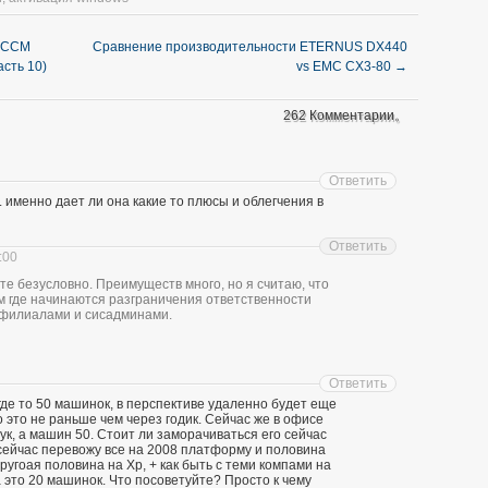
 SCCM
Сравнение производительности ETERNUS DX440
сть 10)
vs EMC CX3-80
→
262 Комментарии。
Ответить
е. именно дает ли она какие то плюсы и облегчения в
Ответить
:00
те безусловно. Преимуществ много, но я считаю, что
м где начинаются разграничения ответственности
 филиалами и сисадминами.
Ответить
 где то 50 машинок, в перспективе удаленно будет еще
 это не раньше чем через годик. Сейчас же в офисе
ук, а машин 50. Стоит ли заморачиваться его сейчас
сейчас перевожу все на 2008 платформу и половина
ругоая половина на Xp, + как быть с теми компами на
 это 20 машинок. Что посоветуйте? Просто к чему