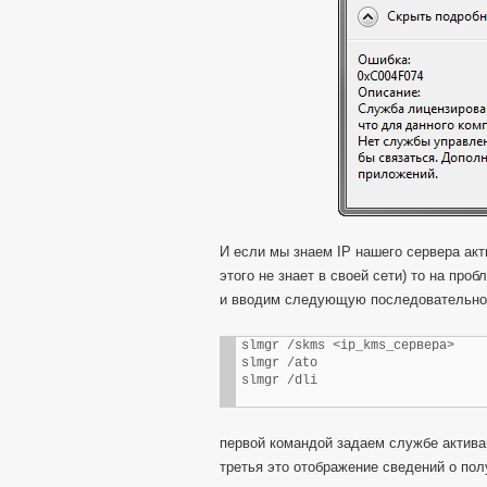
И если мы знаем IP нашего сервера акт
этого не знает в своей сети) то на пр
и вводим следующую последовательно
slmgr /skms <ip_kms_сервера>

slmgr /ato

slmgr /dli
первой командой задаем службе активац
третья это отображение сведений о пол