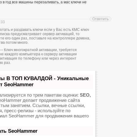
 в год все машины перезаливать, а мас ключи не
Ответить
:33
отать и раздавать ключи если у Вас есть КМС ключ
дписка предусматривает сервер активаций, то
те его один раз, поставьте на контроллере домена,
тва потом много.
s) — Ключ многократной активации, требуется
е каждого компьютера к серверу активации
активация по телефону или через интерент
о раз.
ты В ТОП КУВАЛДОЙ - Уникальные
от SeoHammer
ализируется по трем пакетам оценки:
SEO,
oHammer делает продвижение сайта
стым занятием. Ссылки, вечные ссылки,
я, пресс-релизы - используйте по
иал SeoHammer для продвижения вашего
ать SeoHammer