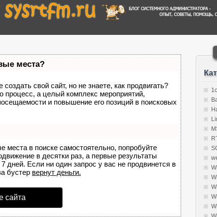
рвые места?
Ка
создать свой сайт, но не знаете, как продвигать?
1
о процесс, а целый комплекс мероприятий,
B
посещаемости и повышение его позиций в поисковых
H
Li
MS
R
ые места в поиске самостоятельно, попробуйте
S
родвижение в десятки раз, а первые результаты
w
7 дней. Если ни один запрос у вас не продвинется в
W
а бустер
вернут деньги.
W
W
е сайта
W
W
W