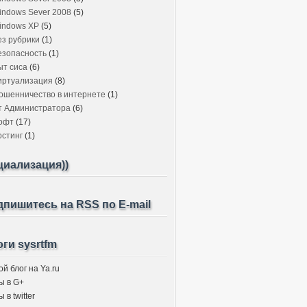
indows Sever 2008
(5)
indows XP
(5)
ез рубрики
(1)
езопасность
(1)
ыт сиса
(6)
иртуализация
(8)
ошенничество в интернете
(1)
т Администратора
(6)
офт
(17)
остинг
(1)
циализация))
пишитесь на RSS по E-mail
ги sysrtfm
й блог на Ya.ru
ы в G+
 в twitter