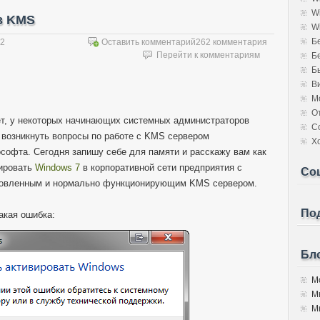
W
з KMS
W
Б
12
Оставить комментарий
262 комментария
Перейти к комментариям
Б
Б
В
М
О
т, у некоторых начинающих системных администраторов
С
 возникнуть вопросы по работе с KMS сервером
Х
софта. Сегодня запишу себе для памяти и расскажу вам как
ировать
Windows 7
в корпоративной сети предприятия с
Со
овленным и нормально функционирующим KMS сервером.
Под
акая ошибка:
Бло
Мо
М
Мы