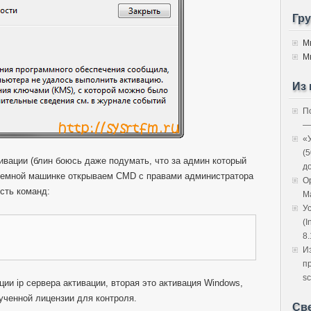
Гр
М
М
Из 
П
—
«
(
ивации (блин боюсь даже подумать, что за админ который
д
облемной машинке открываем CMD с правами администратора
O
сть команд:
M
У
(I
8.
И
п
sc
ии ip сервера активации, вторая это активация Windows,
ученной лицензии для контроля.
Св