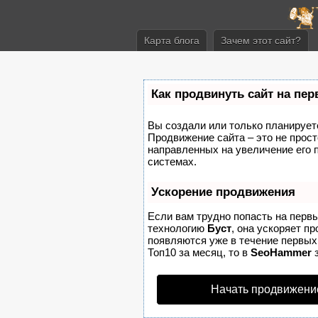
Карта блога
Зачем этот сайт?
Как продвинуть сайт на пе
Вы создали или только планируете 
Продвижение сайта – это не прост
направленных на увеличение его 
системах.
Ускорение продвижения
Если вам трудно попасть на перв
технологию
Буст
, она ускоряет п
появляются уже в течение первых 
Топ10 за месяц, то в
SeoHammer
з
Начать продвижени