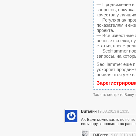
— Продвижение в 
запросов, покупк
качества у лучших
— Регулярная пров
показателям и еж
проекта.
— Все известные 
вечные ссылки, пу
статьи, пресс-рел
— SeoHammer покаж
запросы, на котор
SeoHammer еще п
ускоряет продвиже
появляются уже в 
Зарегистриров
Так, что смотрите Вашу
Виталий
19.08.2013 в 13:35
А с Вами можно как то по почте 
есть пару вопросиков, за ранее
DJForce
19.08.2013 в 13