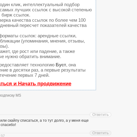
один клик, интеллектуальный подбор
а самых лучших ссылок с высокой степенью
 бирж ссылок.
ерка качества ссылок по более чем 100
едневный пересчет показателей качества
форматы ссылок: арендные ссылки,
бликации (упоминания, мнения, отзывы,
изы).
ет, где рост или падение, а также
ые нужно обратить внимание.
редоставляет технологию
Буст
, она
ние в десятки раз, а первые результаты
течение первых 7 дней.
аться и Начать продвижение
 подписку MS
Ответить
или скайпу списаться, а то тут долго, а у меня еще
 спасибо!
Ответить
:37