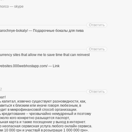
_norco — skype
Ответить
podarochnye-bokaly/ — Подарочные бокалы для пива
Ответить
currency sites that allow me to save time that can reinvest
arnwebsites.000webhostapp.com/ — Link
12
Ответить
рат!
капитал, извечно существуют разновидности, как,
виться к близким или иначе говоря любезным, в
едит в микрофинансовой способ организации.
 кредитование – чрезвычайно немудреный и поэтому
около кого конкретно разыщется паспорт,
ьная карта и также посещение у выход в интернет.
 неопасная сервисная услуга любого онлайн сервиса.
 10 000 грн и участвуй в розыграше 1 000 000 грн».