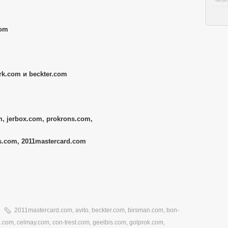
com
k.com и beckter.com
, jerbox.com, prokrons.com,
s.com, 2011mastercard.com
2011mastercard.com
,
avito
,
beckter.com
,
birsman.com
,
bon-
1.com
,
celmay.com
,
con-trest.com
,
geelbis.com
,
golprok.com
,