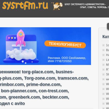
Ка
1
B
H
Li
MS
R
нников! torg-place.com, busines-
S
rg-plus.com, Torg-zone.com, tramscen.com,
w
trimbor.com, prime-done.com,
W
W
 bon-planner.com, con-trest.com,
W
com, greenberk.com, beckter.com,
W
дил с avito
W
W