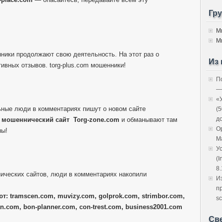
Гр
М
М
нники продолжают свою деятельность. На этот раз о
Из 
ивных отзывов. torg-plus.com мошенники!
П
—
«
ные люди в комментариях пишут о новом сайте
(
д
й
мошеннический сайт
Torg-zone.com
и обманывают там
O
ны!
M
У
(I
8.
ических сайтов, люди в комментариях накопили
И
п
т: tramscen.com, muvizy.com, golprok.com, strimbor.com,
sc
n.com, bon-planner.com, con-trest.com, business2001.com
Св