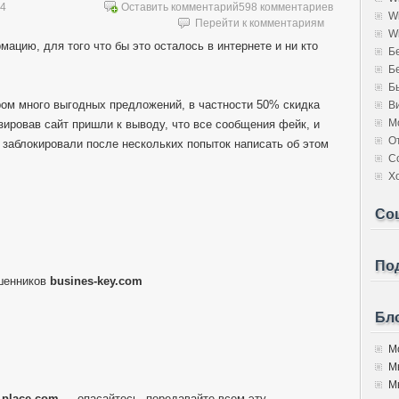
14
Оставить комментарий
598 комментариев
W
Перейти к комментариям
W
мацию, для того что бы это осталось в интернете и ни кто
Б
Б
Б
ором много выгодных предложений, в частности 50% скидка
В
М
изировав сайт пришли к выводу, что все сообщения фейк, и
О
 заблокировали после нескольких попыток написать об этом
С
Х
Со
Под
шенников
busines-key.com
Бло
Мо
М
Мы
l-place.com
— опасайтесь, передавайте всем эту