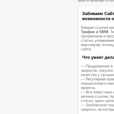
день по несколько соте
Забиваем Сай
возможности 
Каждая ссылка ан
Трафик и SMM.
Se
прозрачным и про
статьи, упоминани
максимуму потенц
сайта.
Что умеет дел
— Продвижение в 
запросов, покупк
качества у лучших
— Регулярная пров
показателям и еж
проекта.
— Все известные 
вечные ссылки, пу
статьи, пресс-рел
— SeoHammer покаж
запросы, на котор