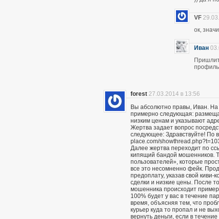
VF
29.03
ок, знач
Иван
03.
Пришлите
профиль 
forest
27.03.2014 в 13:56
Вы абсолютно правы, Иван. На
примерно следующая: размещаю
низким ценам и указывают адр
Жертва задает вопрос посредс
следующее: Здравствуйте! По вс
place.com/showthread.php?t=10
Далее жертва переходит по сс
кипящий бандой мошенников. Т
пользователей», которые прост
все это несомненно фейк. Про
предоплату, указав свой киви-
сделки и низкие цены. После то
мошенника происходит примерн
100% будет у вас в течение пар
время, объясняя тем, что проб
курьер куда то пропал и не вы
вернуть деньги, если в течение