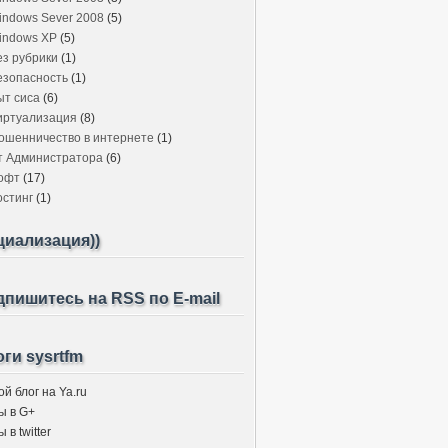
indows Sever 2008
(5)
indows XP
(5)
ез рубрики
(1)
езопасность
(1)
ыт сиса
(6)
иртуализация
(8)
ошенничество в интернете
(1)
т Администратора
(6)
офт
(17)
остинг
(1)
циализация))
пишитесь на RSS по E-mail
ги sysrtfm
й блог на Ya.ru
ы в G+
 в twitter