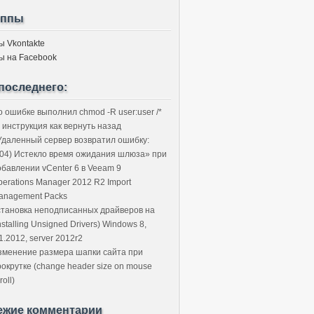
уппы
ы Vkontakte
ы на Facebook
последнего:
о ошибке выполнил chmod -R user:user /*
 инструкция как вернуть назад
Удаленный сервер возвратил ошибку:
504) Истекло время ожидания шлюза» при
обавлении vCenter 6 в Veeam 9
perations Manager 2012 R2 Import
anagement Packs
становка неподписанных драйверов на
nstalling Unsigned Drivers) Windows 8,
1.2012, server 2012r2
зменение размера шапки сайта при
рокрутке (change header size on mouse
roll)
ежие комментарии