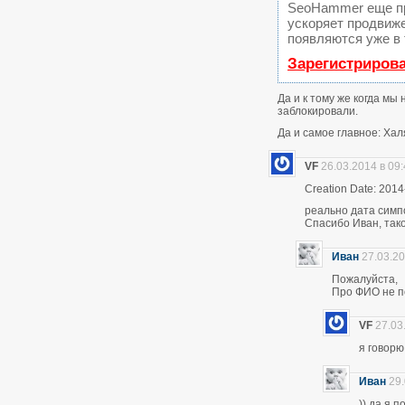
SeoHammer еще п
ускоряет продвиже
появляются уже в 
Зарегистриров
Да и к тому же когда мы
заблокировали.
Да и самое главное: Хал
VF
26.03.2014 в 09
Creation Date: 2014
реально дата симп
Спасибо Иван, тако
Иван
27.03.20
Пожалуйста,
Про ФИО не по
VF
27.03
я говор
Иван
29.
)) да я 