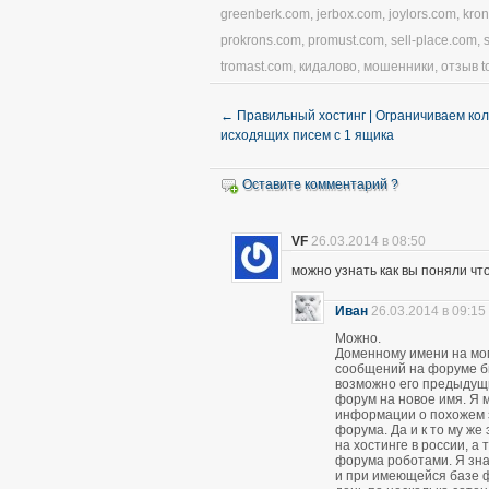
greenberk.com
,
jerbox.com
,
joylors.com
,
kro
prokrons.com
,
promust.com
,
sell-place.com
,
tromast.com
,
кидалово
,
мошенники
,
отзыв t
←
Правильный хостинг | Ограничиваем ко
исходящих писем с 1 ящика
Оставите комментарий ?
VF
26.03.2014 в 08:50
можно узнать как вы поняли чт
Иван
26.03.2014 в 09:15
Можно.
Доменному имени на мом
сообщений на форуме был
возможно его предыдущ
форум на новое имя. Я м
информации о похожем 
форума. Да и к то му же
на хостинге в россии, а
форума роботами. Я зна
и при имеющейся базе 