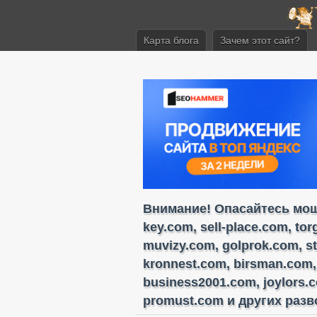
Карта блога
Зачем этот сайт?
Внимание! Опасайтесь моше
key.com, sell-place.com, to
muvizy.com, golprok.com, s
kronnest.com, birsman.com,
business2001.com, joylors.
promust.com и других разво