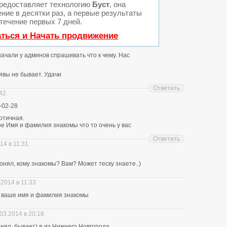
редоставляет технологию
Буст
, она
ние в десятки раз, а первые результаты
течение первых 7 дней.
аться и Начать продвижение
 начали у админов спрашивать что к чему. Нас
явы не бывает. Удачи
Ответить
:42
-02-28
отичная.
е Имя и фамилия знакомы что то очень у вас
Ответить
14 в 11:31
нял, кому знакомы? Вам? Может теску знаете..)
.2014 в 11:33
ю ваше имя и фамилия знакомы
03.2014 в 20:18
понял, бывает) я из Нижнего Новгорода