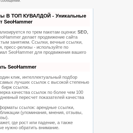
н сообщений.
ты В ТОП КУВАЛДОЙ - Уникальные
от SeoHammer
ализируется по трем пакетам оценки:
SEO,
oHammer делает продвижение сайта
стым занятием. Ссылки, вечные ссылки,
я, пресс-релизы - используйте по
иал SeoHammer для продвижения вашего
ать SeoHammer
один клик, интеллектуальный подбор
а самых лучших ссылок с высокой степенью
 бирж ссылок.
ерка качества ссылок по более чем 100
едневный пересчет показателей качества
форматы ссылок: арендные ссылки,
бликации (упоминания, мнения, отзывы,
изы).
ет, где рост или падение, а также
ые нужно обратить внимание.