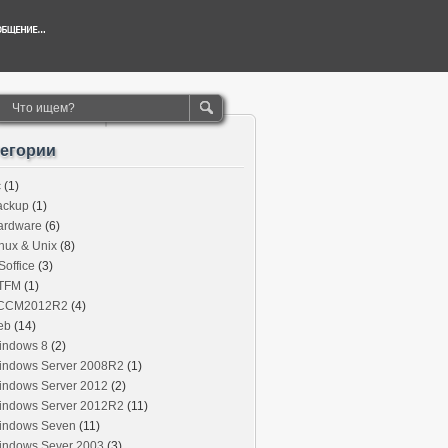
тегории
c
(1)
ackup
(1)
ardware
(6)
nux & Unix
(8)
office
(3)
TFM
(1)
CCM2012R2
(4)
eb
(14)
indows 8
(2)
indows Server 2008R2
(1)
indows Server 2012
(2)
indows Server 2012R2
(11)
indows Seven
(11)
indows Sever 2003
(3)