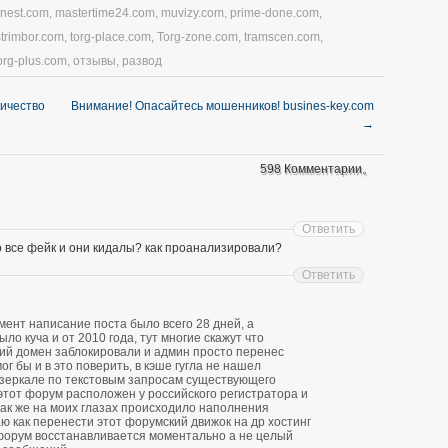
nnest.com
,
mastertime24.com
,
muvizy.com
,
prime-done.com
,
strimbor.com
,
torg-place.com
,
Torg-zone.com
,
tramscen.com
,
org-plus.com
,
отзывы
,
развод
личество
Внимание! Опасайтесь мошенников! busines-key.com
→
598 Комментарии。
Ответить
о все фейк и они кидалы? как проанализировали?
Ответить
ент написание поста было всего 28 дней, а
о куча и от 2010 года, тут многие скажут что
ий домен заблокировали и админ просто перенес
ог бы и в это поверить, в кэше гугла не нашел
зеркале по текстовым запросам существующего
 этот форум расположен у российского регистратора и
 так же на моих глазах происходило наполнения
ю как перенести этот форумский движок на др хостинг
форум восстанавливается моментально а не целый