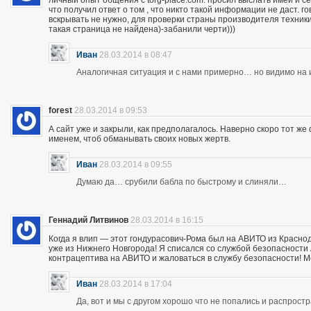
личный опыт общения с torg-place.com. просил выслать имей и с
что получил ответ о том , что никто такой информации не даст.
вскрывать не нужно, для проверки страны производителя техники,
такая страница не найдена)-забанили черти)))
Иван
28.03.2014 в 08:47
Аналогичная ситуация и с нами примерно… но видимо на и
forest
28.03.2014 в 09:53
А сайт уже и закрыли, как предполагалось. Наверно скоро тот ж
именем, чтоб обманывать своих новых жертв.
Иван
28.03.2014 в 09:55
Думаю да… срубили бабла по быстрому и слиняли…
Геннадий Литвинов
28.03.2014 в 16:15
Когда я влип — этот гондурасович-Рома был на АВИТО из Краснод
уже из Нижнего Новгорода! Я списался со службой безопасности А
контрацептива на АВИТО и жаловаться в службу безопасности! Мож
Иван
28.03.2014 в 17:04
Да, вот и мы с другом хорошо что не попались и распрос