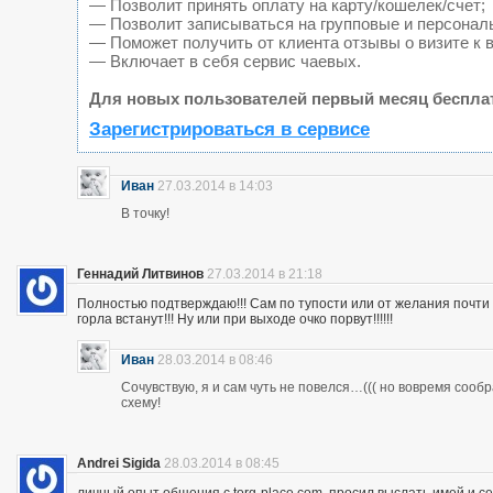
— Позволит принять оплату на карту/кошелек/счет;
— Позволит записываться на групповые и персонал
— Поможет получить от клиента отзывы о визите к 
— Включает в себя сервис чаевых.
Для новых пользователей первый месяц беспла
Зарегистрироваться в сервисе
Иван
27.03.2014 в 14:03
В точку!
Геннадий Литвинов
27.03.2014 в 21:18
Полностью подтверждаю!!! Сам по тупости или от желания почт
горла встанут!!! Ну или при выходе очко порвут!!!!!!
Иван
28.03.2014 в 08:46
Сочувствую, я и сам чуть не повелся…((( но вовремя сооб
схему!
Andrei Sigida
28.03.2014 в 08:45