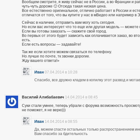
Вообщем смотрите, я живу сейчас не в России, а во Франции и р
чуть-чуть дороже 🙂 Отсюда такая низкая цена.
Все естественно оригинальное, отлично работает в России и есте
отличатся от того, что вы купите у нас в мВидео или например в 
Сейчас в наличии, отправить вам могу хоть сегодня.
Но если вас интересует что то еще или другая модель — можете 
Если вы готовы заказать — скажите свой город.
Во первых от этого будет зависить как оплачивается заказ, во вто
есть.
Если есть вопросы — задавайте!
Так же если хотите можем связаться по телефону.
Но лучше по почте, тк звонки дорогие.
Жду вашего ответа!»
Иван
07.04.2014 в 10:28
Спасибо, все дружно кладем в копилку этот развод и мотае
Василий Алибабаевич
14.04.2014 в 08:45
Суки стали умнее, теперь убрали с форума возможность просмот
не поможет, я не верю)))
Иван
14.04.2014 в 08:55
Да, можем спасти остальных только распространением и
Вам спасибо за бдительность