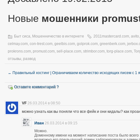
Новые
мошенники promus
Быт сиса
,
Мошенничество в интернете
2011mastercard.com
,
avito
celmay.com
,
con-trest.com
,
geelbis.com
,
golprok.com
,
greenberk.com
,
jerbox
prokrons.com
,
promust.com
,
sell-place.com
,
strimbor.com
,
torg-place.com
,
Tor
отзывы
,
развод
←
Правильный хостинг | Ограничиваем количество исходящих писем с 1 
Оставите комментарий ?
VF
26.03.2014 в 08:50
можно узнать как вы поняли что все фейк и они кидалы? как про
Иван
26.03.2014 в 09:15
Можно.
Доменному имени на момент написание поста было всего 28
возможно его предыдущий домен заблокировали и админ про