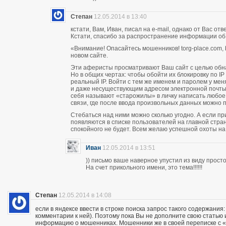
Степан
12.05.2014 в 13:40
кстати, Вам, Иван, писал на e-mail, однако от Вас о
Кстати, спасибо за распространение информации об
«Внимание! Опасайтесь мошенников! torg-place.com, bu
новом сайте.
Эти аферисты просматривают Ваш сайт с целью обн
Но в общих чертах: чтобы обойти их блокировку по 
реальный IP. Войти с тем же именем и паролем у м
и даже несуществующим адресом электронной почты п
себя называют «старожилы» в личку написать любое
связи, где после ввода произвольных данных можно пи
Стебаться над ними можно сколько угодно. А если п
появляются в списке пользователей на главной стран
спокойного не будет. Всем желаю успешной охоты н
Иван
12.05.2014 в 13:51
)) письмо ваше наверное упустил из виду прос
На счет прикольного имени, это тема!!!!!!
Степан
12.05.2014 в 14:08
если в яндексе ввести в строке поиска запрос такого содержания:
комментарии к ней). Поэтому пока Вы не дополните свою статью
информацию о мошенниках. Мошенники же в своей переписке с «кл