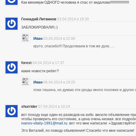
Как минимум ОДНОГО человека я спас от кидалова!!!!!!!!!!!!!!!!!!!!!
Геннадий Литвинов
03.04.2014 в 18:30
ЗАБЛОКИРОВАЛИ!;-)
Иван
03.04.2014 в 22:06
круто, спасибо!!! Продолжаем в том же духе, …
forest
04.04.2014 в 17:37
какие новости ребят?
Иван
06.04.2014 в 19:25
пока тишина, но думаю эти уроды много похожих и других 
shurrider
07.04.2014 в 10:24
вот походу еще один из разводов на avito. висело объявление п
чтобы проверить его состояние, а цена очень низкая. все подроб
ivanov-vitaliy-1991@mail.ru
. вот что мне написали: «Здравствуйте!
Это Виталий, по поводу обьявления! Спасибо что мне написали!