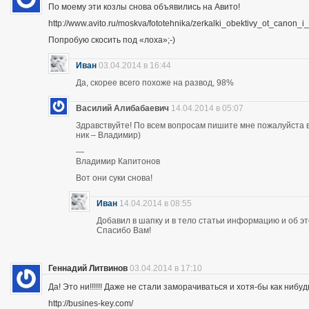
По моему эти козлы снова объявились на Авито!
http://www.avito.ru/moskva/fototehnika/zerkalki_obektivy_ot_canon
Попробую скосить под «лоха»;-)
Иван
03.04.2014 в 16:44
Да, скорее всего похоже на развод, 98%
Василий Алибабаевич
14.04.2014 в 05:07
Здравствуйте! По всем вопросам пишите мне пожалуйста в 
ник – Владимир)
—
Владимир Капитонов
Вот они суки снова!
Иван
14.04.2014 в 08:55
Добавил в шапку и в тело статьи информацию и об э
Спасибо Вам!
Геннадий Литвинов
03.04.2014 в 17:10
Да! Это ни!!!!!! Даже не стали заморачиваться и хотя-бы как нибуд
http://busines-key.com/