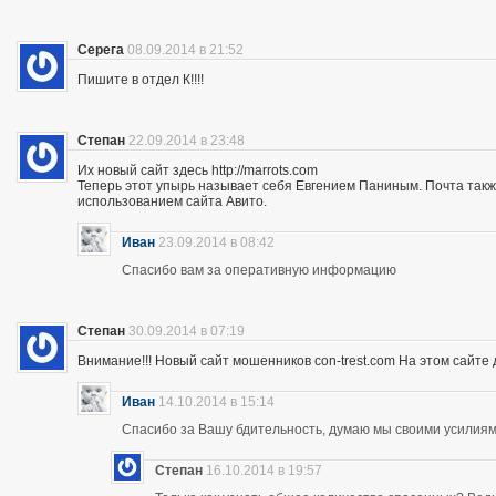
Серега
08.09.2014 в 21:52
Пишите в отдел К!!!!
Степан
22.09.2014 в 23:48
Их новый сайт здесь http://marrots.com
Теперь этот упырь называет себя Евгением Паниным. Почта так
использованием сайта Авито.
Иван
23.09.2014 в 08:42
Спасибо вам за оперативную информацию
Степан
30.09.2014 в 07:19
Внимание!!! Новый сайт мошенников con-trest.com На этом сайте д
Иван
14.10.2014 в 15:14
Спасибо за Вашу бдительность, думаю мы своими усилиям
Степан
16.10.2014 в 19:57