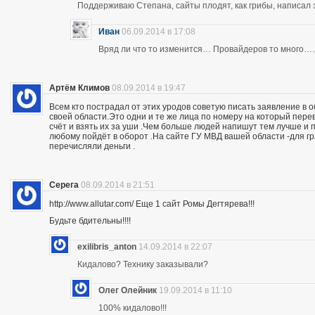
Поддерживаю Степана, сайты плодят, как грибы, написал 
Иван
06.09.2014 в 17:08
Вряд ли что то изменится… Провайдеров то много….
Артём Климов
08.09.2014 в 19:47
Всем кто пострадал от этих уродов советую писать заявление в 
своей области.Это одни и те же лица по номеру на который пер
счёт и взять их за уши .Чем больше людей напишут тем лучше и 
любому пойдёт в оборот .На сайте ГУ МВД вашей области -для г
перечисляли деньги .
Серега
08.09.2014 в 21:51
http://www.allutar.com/ Еще 1 сайт Ромы Дегтярева!!!
Будьте бдительны!!!!
exilibris_anton
14.09.2014 в 22:07
Кидалово? Технику заказывали?
Олег Олейник
19.09.2014 в 11:10
100% кидалово!!!