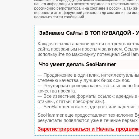
нашел информации о похожем зеркале по текстовым запро
российского регистратора и на хостинге в россии, а так 
перенести этот форумский движок на др хостинг и при и
несколько сотен сообщений.
Забиваем Сайты В ТОП КУВАЛДОЙ - 
Каждая ссылка анализируется по трем пакета
сайта прозрачным и простым занятием. Ссылки
используйте по максимуму потенциал SeoHam
Что умеет делать SeoHammer
— Продвижение в один клик, интеллектуальны
степенью качества у лучших бирж ссылок.
— Регулярная проверка качества ссылок по б
качества проекта.
— Все известные форматы ссылок: арендные с
отзывы, статьи, пресс-релизы).
— SeoHammer покажет, где рост или падение, 
SeoHammer еще предоставляет технологию
Б
результаты появляются уже в течение первых 
Зарегистрироваться и Начать продвиж