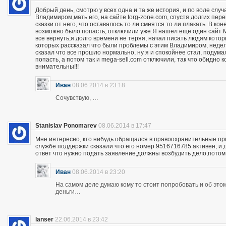
Добрый день, смотрю у всех одна и та же история, и по воле слу
Владимиром,мать его, на сайте torg-zone.com, спустя долгих пере
сказки от него, что оставалось то ли смеятся то ли плакать. В ко
возможно было попасть, отключили уже.Я нашел еще один сайт M
все вернуть,я долго времени не теряя, начал писать людям кото
которых рассказал что были проблемы с этим Владимиром, неделю
сказал что все прошло нормально, ну я и спокойнее стал, подума
попасть, а потом так и mega-sell.com отключили, так что обидно 
внимательны!!!
Иван
08.06.2014 в 23:18
Сочувствую, …
Stanislav Ponomarev
08.06.2014 в 17:47
Мне интересно, кто нибудь обращался в правоохранительные орга
службе поддержки сказали что его номер 9516716785 активен, и 
ответ что нужно подать заявление,должны возбудить дело,потом
Иван
08.06.2014 в 23:20
На самом деле думаю кому то стоит попробовать и об этом 
деньги…
lanser
22.06.2014 в 23:42