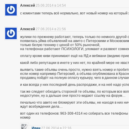
Алексей
25.06.2014 в 14:54
с коментами теперь всё нормально, вот новый номер на которы
Алексей
27.06.2014 в 21:56
жулики по прежнему работают, теперь только по немного другой 
появилась уйма объявлений на авито с Питерскими и Московским
только белую технику с ценой от 50% рыночной,
на телефонах работают ПСИХОЛОГИ, уломают и развеют сомнения
оплату кроме киви принимают ещё на ЯД и вебмани (видимо при
какой либо репутации в инете у них нет, по крайней мере не хва
выявить такие объявы очень просто, нужно взять номер и пробить п
если номер например Питерский, а объява опубликована в Красно
продавец пойдёт на полную оплату курьеру, чего в данном случа
и как всегда у них последний день распродажи, и на неё надо усп
так же следует обходить стороной те объявы, по которым все во
недоступен, ну а дальше они просто кидают ссылку на форум…
печально что авито не блокируют эти объявы, не находя в них ни
ждут возбуждения дела…
вот один из телефонов: 963-308-4314 но собирать все телефоны н
номер
Иван
27.06.2014 в 22:16