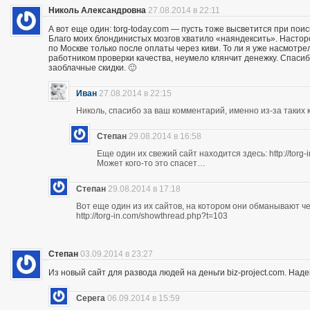
Николь Александровна
27.08.2014 в 22:11
А вот еще один: torg-today.com — пусть тоже высветится при поис
Благо моих блондинистых мозгов хватило «наяндексить». Насторо
по Москве только после оплаты через киви. То ли я уже насмотр
работником проверки качества, неумело клянчит денежку. Спасибо
заоблачные скидки. 🙂
Иван
27.08.2014 в 22:15
Николь, спасибо за ваш комментарий, именно из-за таких к
Степан
29.08.2014 в 16:58
Еще один их свежий сайт находится здесь: http://torg
Может кого-то это спасет…
Степан
29.08.2014 в 17:18
Вот еще один из их сайтов, на котором они обманывают ч
http://torg-in.com/showthread.php?t=103
Степан
03.09.2014 в 23:27
Из новый сайт для развода людей на деньги biz-project.com. Надеюс
Серега
06.09.2014 в 15:59