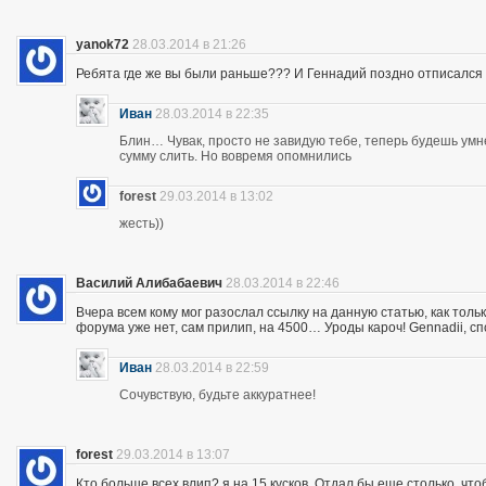
yanok72
28.03.2014 в 21:26
Ребята где же вы были раньше??? И Геннадий поздно отписался 
Иван
28.03.2014 в 22:35
Блин… Чувак, просто не завидую тебе, теперь будешь ум
сумму слить. Но вовремя опомнились
forest
29.03.2014 в 13:02
жесть))
Василий Алибабаевич
28.03.2014 в 22:46
Вчера всем кому мог разослал ссылку на данную статью, как толь
форума уже нет, сам прилип, на 4500… Уроды кароч! Gennadii, сп
Иван
28.03.2014 в 22:59
Сочувствую, будьте аккуратнее!
forest
29.03.2014 в 13:07
Кто больше всех влип? я на 15 кусков. Отдал бы еще столько, что