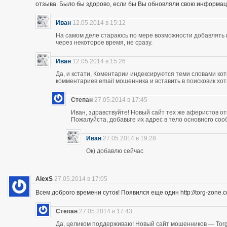
отзыва. Было бы здорово, если бы Вы обновляли свою информац
Иван
12.05.2014 в 15:12
На самом деле стараюсь по мере возможности добавлять 
через некоторое время, не сразу.
Иван
12.05.2014 в 15:26
Да, и кстати, Коментарии индексируются теми словами кот
комментариев email мошенника и вставить в поисковик хоть
Степан
27.05.2014 в 17:45
Иван, здравствуйте! Новый сайт тех же аферистов отк
Пожалуйста, добавьте их адрес в тело основного со
Иван
27.05.2014 в 19:28
Ок) добавлю сейчас
AlexS
27.05.2014 в 17:05
Всем доброго времени суток! Появился еще один http://torg-zone
Степан
27.05.2014 в 17:43
Да, целиком поддерживаю! Новый сайт мошенников — Torg