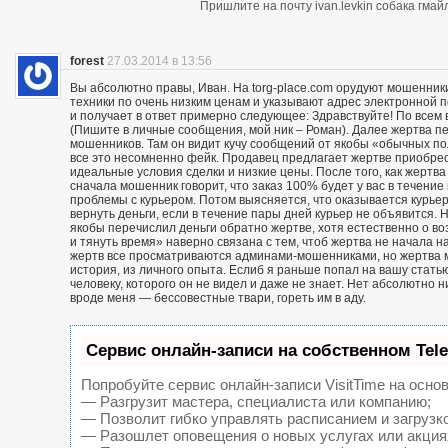
Пришлите на почту ivan.levkin собака гмайл
forest
27.03.2014 в 13:56
Вы абсолютно правы, Иван. На torg-place.com орудуют мошенни
техники по очень низким ценам и указывают адрес электронной 
и получает в ответ примерно следующее: Здравствуйте! По всем в
(Пишите в личные сообщения, мой ник – Роман). Далее жертва п
мошенников. Там он видит кучу сообщений от якобы «обычных пол
все это несомненно фейк. Продавец предлагает жертве приобрест
идеальные условия сделки и низкие цены. После того, как жерт
сначала мошенник говорит, что заказ 100% будет у вас в течение 
проблемы с курьером. Потом выясняется, что оказывается курьер
вернуть деньги, если в течение пары дней курьер не объявится. Н
якобы перечислил деньги обратно жертве, хотя естественно о воз
и тянуть время» наверно связана с тем, чтоб жертва не начала н
жертв все просматриваются админами-мошенниками, но жертва м
история, из личного опыта. Еслиб я раньше попал на вашу статью
человеку, которого он не видел и даже не знает. Нет абсолютно 
вроде меня — бессовестные твари, гореть им в аду.
Сервис онлайн-записи на собственном Tel
Попробуйте сервис онлайн-записи VisitTime на основ
— Разгрузит мастера, специалиста или компанию;
— Позволит гибко управлять расписанием и загрузк
— Разошлет оповещения о новых услугах или акция