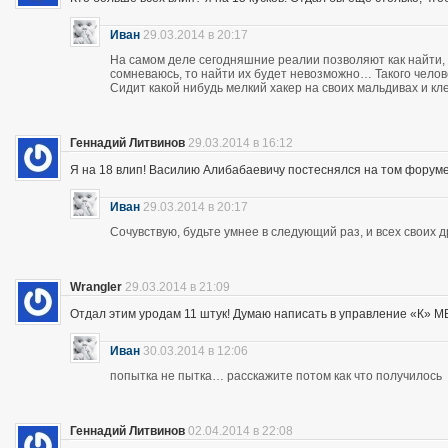
Иван
29.03.2014 в 20:17
На самом деле сегодняшние реалии позволяют как найти, 
сомневаюсь, то найти их будет невозможно… Такого чело
Сидит какой нибудь мелкий хакер на своих мальдивах и кл
Геннадий Литвинов
29.03.2014 в 16:12
Я на 18 влип! Василию Алибабаевичу постеснялся на том форуме призна
Иван
29.03.2014 в 20:17
Сочувствую, будьте умнее в следующий раз, и всех своих 
Wrangler
29.03.2014 в 21:09
Отдал этим уродам 11 штук! Думаю написать в управление «К» МВД
Иван
30.03.2014 в 12:06
попытка не пытка… расскажите потом как что получилось
Геннадий Литвинов
02.04.2014 в 22:08