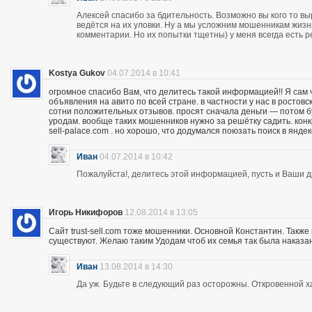
Алексей спасибо за бдительность. Возможно вы кого то вы
ведётся на их уловки. Ну а мы усложним мошенникам жизнь
комментарии. Но их попытки тщетны) у меня всегда есть р
Kostya Gukov
04.07.2014 в 10:41
огромное спасибо Вам, что делитесь такой информацией!! Я сам
объявления на авито по всей стране. в частности у нас в ростов
сотни положительных отзывов. просят сначала деньги — потом бу
уродам. вообще таких мошенников нужно за решётку садить. кон
sell-palace.com . но хорошо, что додумался поюзать поиск в янде
Иван
04.07.2014 в 10:42
Пожалуйста!, делитесь этой информацией, пусть и Ваши др
Игорь Никифоров
12.08.2014 в 13:05
Сайт trust-sell.com тоже мошенники. Основной Константин. Также
существуют. Желаю таким Удодам чтоб их семья так была наказан
Иван
13.08.2014 в 14:30
Да уж. Будьте в следующий раз осторожны. Откровенной х