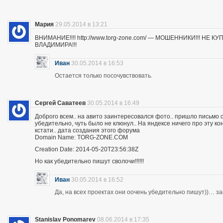
Мария
29.05.2014 в 13:21
ВНИМАНИЕ!!!! http://www.torg-zone.com/ — МОШЕННИКИ!!! НЕ
ВЛАДИМИРА!!!
Иван
30.05.2014 в 16:53
Остается только посочувствовать.
Сергей Саватеев
30.05.2014 в 16:49
Доброго всем.. на авито заинтересовался фото.. пришло письмо с
убедительно, чуть было не клюнул.. На яндексе ничего про эту к
кстати.. дата создания этого форума
Domain Name: TORG-ZONE.COM
Creation Date: 2014-05-20T23:56:38Z
Но как убедительно пишут сволочи!!!!!!
Иван
30.05.2014 в 16:52
Да, на всех проектах они оочень убедительно пишут))… з
Stanislav Ponomarev
08.06.2014 в 17:35