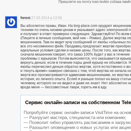
Пришлите на почту ivan.levkin собака гмайл
forest
27.03.2014 в 13:56
Вы абсолютно правы, Иван. На torg-place.com орудуют мошенни
техники по очень низким ценам и указывают адрес электронной 
и получает в ответ примерно следующее: Здравствуйте! По всем в
(Пишите в личные сообщения, мой ник – Роман). Далее жертва п
мошенников. Там он видит кучу сообщений от якобы «обычных пол
все это несомненно фейк. Продавец предлагает жертве приобрест
идеальные условия сделки и низкие цены. После того, как жерт
сначала мошенник говорит, что заказ 100% будет у вас в течение 
проблемы с курьером. Потом выясняется, что оказывается курьер
вернуть деньги, если в течение пары дней курьер не объявится. Н
якобы перечислил деньги обратно жертве, хотя естественно о воз
и тянуть время» наверно связана с тем, чтоб жертва не начала н
жертв все просматриваются админами-мошенниками, но жертва м
история, из личного опыта. Еслиб я раньше попал на вашу статью
человеку, которого он не видел и даже не знает. Нет абсолютно 
вроде меня — бессовестные твари, гореть им в аду.
Сервис онлайн-записи на собственном Tel
Попробуйте сервис онлайн-записи VisitTime на основ
— Разгрузит мастера, специалиста или компанию;
— Позволит гибко управлять расписанием и загрузк
— Разошлет оповещения о новых услугах или акция