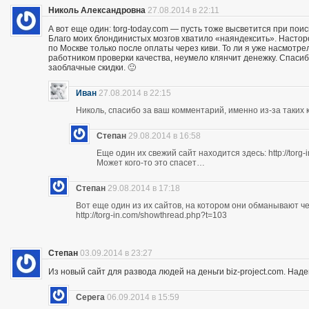
Николь Александровна
27.08.2014 в 22:11
А вот еще один: torg-today.com — пусть тоже высветится при поис
Благо моих блондинистых мозгов хватило «наяндексить». Насторо
по Москве только после оплаты через киви. То ли я уже насмотр
работником проверки качества, неумело клянчит денежку. Спасибо
заоблачные скидки. 🙂
Иван
27.08.2014 в 22:15
Николь, спасибо за ваш комментарий, именно из-за таких к
Степан
29.08.2014 в 16:58
Еще один их свежий сайт находится здесь: http://torg
Может кого-то это спасет…
Степан
29.08.2014 в 17:18
Вот еще один из их сайтов, на котором они обманывают ч
http://torg-in.com/showthread.php?t=103
Степан
03.09.2014 в 23:27
Из новый сайт для развода людей на деньги biz-project.com. Надеюс
Серега
06.09.2014 в 15:59