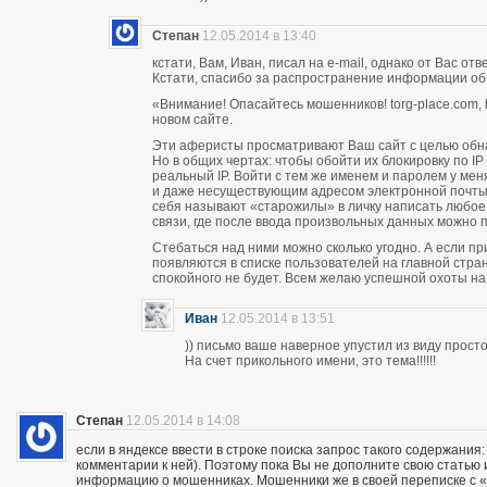
Степан
12.05.2014 в 13:40
кстати, Вам, Иван, писал на e-mail, однако от Вас о
Кстати, спасибо за распространение информации об
«Внимание! Опасайтесь мошенников! torg-place.com, bu
новом сайте.
Эти аферисты просматривают Ваш сайт с целью обн
Но в общих чертах: чтобы обойти их блокировку по 
реальный IP. Войти с тем же именем и паролем у м
и даже несуществующим адресом электронной почты п
себя называют «старожилы» в личку написать любое
связи, где после ввода произвольных данных можно пи
Стебаться над ними можно сколько угодно. А если п
появляются в списке пользователей на главной стран
спокойного не будет. Всем желаю успешной охоты н
Иван
12.05.2014 в 13:51
)) письмо ваше наверное упустил из виду прос
На счет прикольного имени, это тема!!!!!!
Степан
12.05.2014 в 14:08
если в яндексе ввести в строке поиска запрос такого содержания:
комментарии к ней). Поэтому пока Вы не дополните свою статью
информацию о мошенниках. Мошенники же в своей переписке с «кл