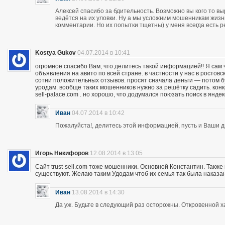
Алексей спасибо за бдительность. Возможно вы кого то вы
ведётся на их уловки. Ну а мы усложним мошенникам жизнь
комментарии. Но их попытки тщетны) у меня всегда есть р
Kostya Gukov
04.07.2014 в 10:41
огромное спасибо Вам, что делитесь такой информацией!! Я сам
объявления на авито по всей стране. в частности у нас в ростов
сотни положительных отзывов. просят сначала деньги — потом бу
уродам. вообще таких мошенников нужно за решётку садить. кон
sell-palace.com . но хорошо, что додумался поюзать поиск в янде
Иван
04.07.2014 в 10:42
Пожалуйста!, делитесь этой информацией, пусть и Ваши др
Игорь Никифоров
12.08.2014 в 13:05
Сайт trust-sell.com тоже мошенники. Основной Константин. Также
существуют. Желаю таким Удодам чтоб их семья так была наказан
Иван
13.08.2014 в 14:30
Да уж. Будьте в следующий раз осторожны. Откровенной х