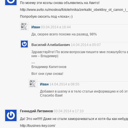
По моему эти козлы снова объявились на Авито!
http://www.avito.ru/moskva/fototehnika/zerkalki_obektivy_ot_canon
Попробую скосить под «лоха»;-)
Иван
03.04.2014 в 16:44
Да, скорее всего похоже на развод, 98%
Василий Алибабаевич
14.04.2014 в 05:07
Здравствуйте! По всем вопросам пишите мне пожалуйста в 
ник – Владимир)
—
Владимир Капитонов
Вот они суки снова!
Иван
14.04.2014 в 08:55
Добавил в шапку и в тело статьи информацию и об э
Спасибо Вам!
Геннадий Литвинов
03.04.2014 в 17:10
Да! Это ни!!!!!! Даже не стали заморачиваться и хотя-бы как нибуд
http://busines-key.com/