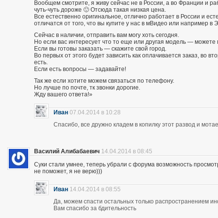
Вообщем смотрите, я живу сейчас не в России, а во Франции и р
чуть-чуть дороже 🙂 Отсюда такая низкая цена.
Все естественно оригинальное, отлично работает в России и есте
отличатся от того, что вы купите у нас в мВидео или например в 
Сейчас в наличии, отправить вам могу хоть сегодня.
Но если вас интересует что то еще или другая модель — можете 
Если вы готовы заказать — скажите свой город.
Во первых от этого будет зависить как оплачивается заказ, во вто
есть.
Если есть вопросы — задавайте!
Так же если хотите можем связаться по телефону.
Но лучше по почте, тк звонки дорогие.
Жду вашего ответа!»
Иван
07.04.2014 в 10:28
Спасибо, все дружно кладем в копилку этот развод и мотае
Василий Алибабаевич
14.04.2014 в 08:45
Суки стали умнее, теперь убрали с форума возможность просмот
не поможет, я не верю)))
Иван
14.04.2014 в 08:55
Да, можем спасти остальных только распространением и
Вам спасибо за бдительность