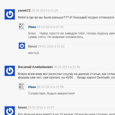
yanok72
28.03.2014 в 21:26
Ребята где же вы были раньше??? И Геннадий поздно отписался 
Иван
28.03.2014 в 22:35
Блин… Чувак, просто не завидую тебе, теперь будешь ум
сумму слить. Но вовремя опомнились
forest
29.03.2014 в 13:02
жесть))
Василий Алибабаевич
28.03.2014 в 22:46
Вчера всем кому мог разослал ссылку на данную статью, как толь
форума уже нет, сам прилип, на 4500… Уроды кароч! Gennadii, сп
Иван
28.03.2014 в 22:59
Сочувствую, будьте аккуратнее!
forest
29.03.2014 в 13:07
Кто больше всех влип? я на 15 кусков. Отдал бы еще столько, что