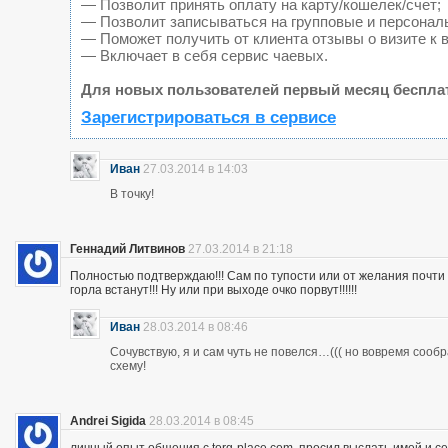
— Позволит принять оплату на карту/кошелек/счет;
— Позволит записываться на групповые и персонал
— Поможет получить от клиента отзывы о визите к 
— Включает в себя сервис чаевых.
Для новых пользователей первый месяц беспла
Зарегистрироваться в сервисе
Иван
27.03.2014 в 14:03
В точку!
Геннадий Литвинов
27.03.2014 в 21:18
Полностью подтверждаю!!! Сам по тупости или от желания почт
горла встанут!!! Ну или при выходе очко порвут!!!!!!
Иван
28.03.2014 в 08:46
Сочувствую, я и сам чуть не повелся…((( но вовремя сооб
схему!
Andrei Sigida
28.03.2014 в 08:45