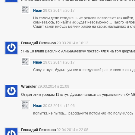
Иван
29.03.2014 в 20:17
На самом деле сегодняшние реалии позволяют как найти, 
сомневаюсь, то найти их будет невозможно… Такого чело
Сидит какой нибудь мелкий хакер на своих мальдивах и кл
Геннадий Литвинов
29.03.2014 в 16:12
Я на 18 влип! Василию Алибабаевичу постеснялся на том форуме призна
Иван
29.03.2014 в 20:17
Сочувствую, будьте умнее в следующий раз, и всех своих 
Wrangler
29.03.2014 в 21:09
Отдал этим уродам 11 штук! Думаю написать в управление «К» МВД
Иван
30.03.2014 в 12:06
попытка не пытка… расскажите потом как что получилось
Геннадий Литвинов
02.04.2014 в 22:08