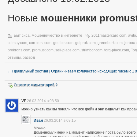
Новые
мошенники promus
Быт сиса
,
Мошенничество в интернете
2011mastercard.com
,
avito
celmay.com
,
con-trest.com
,
geelbis.com
,
golprok.com
,
greenberk.com
,
jerbox
prokrons.com
,
promust.com
,
sell-place.com
,
strimbor.com
,
torg-place.com
,
Tor
отзывы
,
развод
←
Правильный хостинг | Ограничиваем количество исходящих писем с 1 
Оставите комментарий ?
VF
26.03.2014 в 08:50
можно узнать как вы поняли что все фейк и они кидалы? как про
Иван
26.03.2014 в 09:15
Можно.
Доменному имени на момент написание поста было всего 28
возможно его предыдущий домен заблокировали и админ про