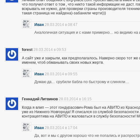
личный опыт общения с torg-place.com. просил выслать имей и с
что получил ответ о том , что никто такой информации не даст.
вскрывать не нужно, для проверки страны производителя техники,
такая страница не найдена)-забанили черти)))
Иван
28.03.2014 в 08:47
Аналогичная ситуация и с нами примерно… но видимо на и
forest
28.03.2014 в 09:53
А сайт уже и закрыли, как предполагалось. Наверно скоро тот ж
именем, чтоб обманывать своих новых жертв.
Иван
28.03.2014 в 09:55
Думаю да… срубили бабла по быстрому и слиняли…
Геннадий Литвинов
28.03.2014 в 16:15
Когда я влип — этот гондурасович-Рома был на АВИТО из Краснод
уже из Нижнего Новгорода! Я списался со службой безопасности А
контрацептива на АВИТО и жаловаться в службу безопасности! Мож
Иван
28.03.2014 в 17:04
Да, вот и мы с другом хорошо что не попались и распрос