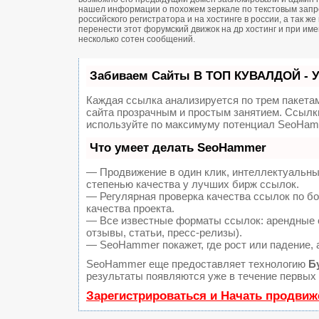
нашел информации о похожем зеркале по текстовым запро
российского регистратора и на хостинге в россии, а так 
перенести этот форумский движок на др хостинг и при и
несколько сотен сообщений.
Забиваем Сайты В ТОП КУВАЛДОЙ - 
Каждая ссылка анализируется по трем пакета
сайта прозрачным и простым занятием. Ссылки
используйте по максимуму потенциал SeoHam
Что умеет делать SeoHammer
— Продвижение в один клик, интеллектуальны
степенью качества у лучших бирж ссылок.
— Регулярная проверка качества ссылок по б
качества проекта.
— Все известные форматы ссылок: арендные с
отзывы, статьи, пресс-релизы).
— SeoHammer покажет, где рост или падение, 
SeoHammer еще предоставляет технологию
Б
результаты появляются уже в течение первых 
Зарегистрироваться и Начать продвиж