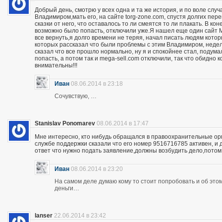
Добрый день, смотрю у всех одна и та же история, и по воле слу
Владимиром,мать его, на сайте torg-zone.com, спустя долгих пере
сказки от него, что оставалось то ли смеятся то ли плакать. В ко
возможно было попасть, отключили уже.Я нашел еще один сайт M
все вернуть,я долго времени не теряя, начал писать людям кото
которых рассказал что были проблемы с этим Владимиром, неделю
сказал что все прошло нормально, ну я и спокойнее стал, подума
попасть, а потом так и mega-sell.com отключили, так что обидно 
внимательны!!!
Иван
08.06.2014 в 23:18
Сочувствую, …
Stanislav Ponomarev
08.06.2014 в 17:47
Мне интересно, кто нибудь обращался в правоохранительные орга
службе поддержки сказали что его номер 9516716785 активен, и 
ответ что нужно подать заявление,должны возбудить дело,потом
Иван
08.06.2014 в 23:20
На самом деле думаю кому то стоит попробовать и об этом 
деньги…
lanser
22.06.2014 в 23:42