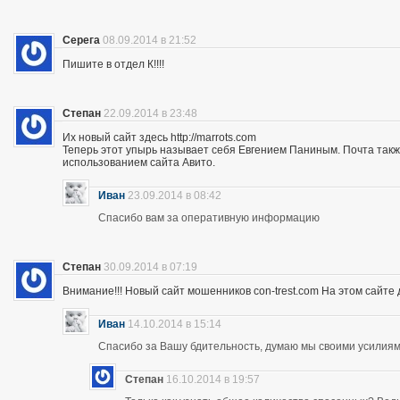
Серега
08.09.2014 в 21:52
Пишите в отдел К!!!!
Степан
22.09.2014 в 23:48
Их новый сайт здесь http://marrots.com
Теперь этот упырь называет себя Евгением Паниным. Почта так
использованием сайта Авито.
Иван
23.09.2014 в 08:42
Спасибо вам за оперативную информацию
Степан
30.09.2014 в 07:19
Внимание!!! Новый сайт мошенников con-trest.com На этом сайте д
Иван
14.10.2014 в 15:14
Спасибо за Вашу бдительность, думаю мы своими усилиям
Степан
16.10.2014 в 19:57