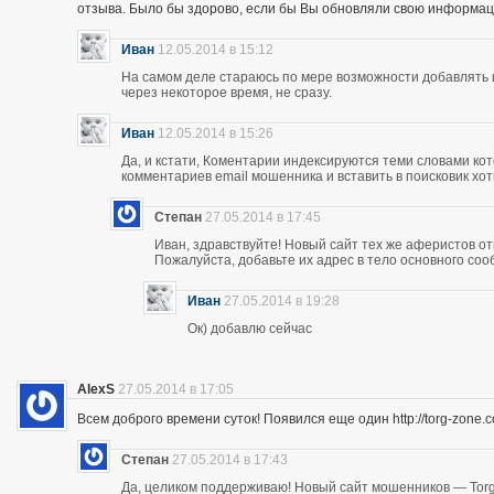
отзыва. Было бы здорово, если бы Вы обновляли свою информац
Иван
12.05.2014 в 15:12
На самом деле стараюсь по мере возможности добавлять 
через некоторое время, не сразу.
Иван
12.05.2014 в 15:26
Да, и кстати, Коментарии индексируются теми словами кот
комментариев email мошенника и вставить в поисковик хоть
Степан
27.05.2014 в 17:45
Иван, здравствуйте! Новый сайт тех же аферистов отк
Пожалуйста, добавьте их адрес в тело основного со
Иван
27.05.2014 в 19:28
Ок) добавлю сейчас
AlexS
27.05.2014 в 17:05
Всем доброго времени суток! Появился еще один http://torg-zone
Степан
27.05.2014 в 17:43
Да, целиком поддерживаю! Новый сайт мошенников — Torg