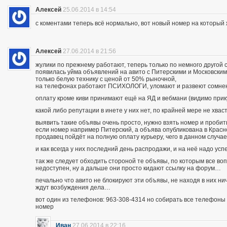
Алексей
25.06.2014 в 14:54
с коментами теперь всё нормально, вот новый номер на которы
Алексей
27.06.2014 в 21:56
жулики по прежнему работают, теперь только по немного другой 
появилась уйма объявлений на авито с Питерскими и Московским
только белую технику с ценой от 50% рыночной,
на телефонах работают ПСИХОЛОГИ, уломают и развеют сомнения
оплату кроме киви принимают ещё на ЯД и вебмани (видимо при
какой либо репутации в инете у них нет, по крайней мере не хва
выявить такие объявы очень просто, нужно взять номер и пробить п
если номер например Питерский, а объява опубликована в Красно
продавец пойдёт на полную оплату курьеру, чего в данном случа
и как всегда у них последний день распродажи, и на неё надо усп
так же следует обходить стороной те объявы, по которым все во
недоступен, ну а дальше они просто кидают ссылку на форум…
печально что авито не блокируют эти объявы, не находя в них ни
ждут возбуждения дела…
вот один из телефонов: 963-308-4314 но собирать все телефоны н
номер
Иван
27.06.2014 в 22:16