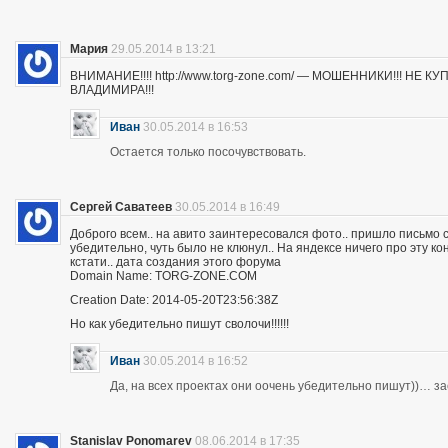
Мария
29.05.2014 в 13:21
ВНИМАНИЕ!!!! http://www.torg-zone.com/ — МОШЕННИКИ!!! НЕ
ВЛАДИМИРА!!!
Иван
30.05.2014 в 16:53
Остается только посочувствовать.
Сергей Саватеев
30.05.2014 в 16:49
Доброго всем.. на авито заинтересовался фото.. пришло письмо с
убедительно, чуть было не клюнул.. На яндексе ничего про эту к
кстати.. дата создания этого форума
Domain Name: TORG-ZONE.COM
Creation Date: 2014-05-20T23:56:38Z
Но как убедительно пишут сволочи!!!!!!
Иван
30.05.2014 в 16:52
Да, на всех проектах они оочень убедительно пишут))… з
Stanislav Ponomarev
08.06.2014 в 17:35