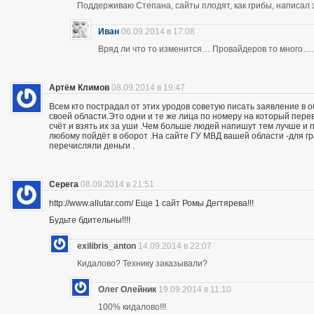
Поддерживаю Степана, сайты плодят, как грибы, написал 
Иван
06.09.2014 в 17:08
Вряд ли что то изменится… Провайдеров то много….
Артём Климов
08.09.2014 в 19:47
Всем кто пострадал от этих уродов советую писать заявление в 
своей области.Это одни и те же лица по номеру на который пер
счёт и взять их за уши .Чем больше людей напишут тем лучше и 
любому пойдёт в оборот .На сайте ГУ МВД вашей области -для г
перечисляли деньги .
Серега
08.09.2014 в 21:51
http://www.allutar.com/ Еще 1 сайт Ромы Дегтярева!!!
Будьте бдительны!!!!
exilibris_anton
14.09.2014 в 22:07
Кидалово? Технику заказывали?
Олег Олейник
19.09.2014 в 11:10
100% кидалово!!!