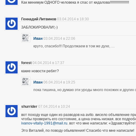
Как минимум ОДНОГО человека я спас от кидалова!!!!!!!!!!!!!!!!!!!!!
Геннадий Литвинов
03.04.2014 в 18:30
ЗАБЛОКИРОВАЛИ!;-)
Иван
03.04.2014 в 22:06
круто, спасибо!!! Продолжаем в том же духе, …
forest
04.04.2014 в 17:37
какие новости ребят?
Иван
06.04.2014 в 19:25
пока тишина, но думаю эти уроды много похожих и других 
shurrider
07.04.2014 в 10:24
вот походу еще один из разводов на avito. висело объявление п
чтобы проверить его состояние, а цена очень низкая. все подроб
ivanov-vitaliy-1991@mail.ru
. вот что мне написали: «Здравствуйте!
Это Виталий, по поводу обьявления! Спасибо что мне написали!